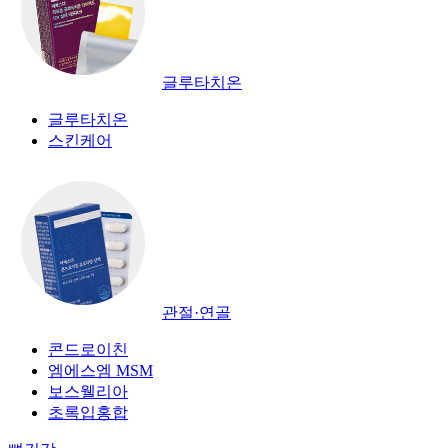
글루타치온
글루타치온
스킨케어
관절·연골
콘드로이친
엠에스엠 MSM
보스웰리아
초록입홍합