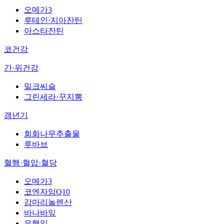
오메가3
루테인·지아잔틴
아스타잔틴
코건강
간·위건강
밀크씨슬
그린세라·꾸지뽕
갱년기
회화나무추출물
루바브
혈행·혈압·혈당
오메가3
코엔자임Q10
감마리놀렌산
바나바잎
은행잎