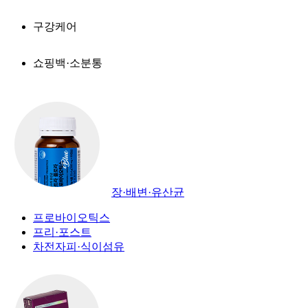
구강케어
쇼핑백·소분통
장·배변·유산균
프로바이오틱스
프리·포스트
차전자피·식이섬유