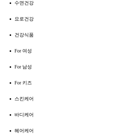
수면건강
요로건강
건강식품
For 여성
For 남성
For 키즈
스킨케어
바디케어
헤어케어