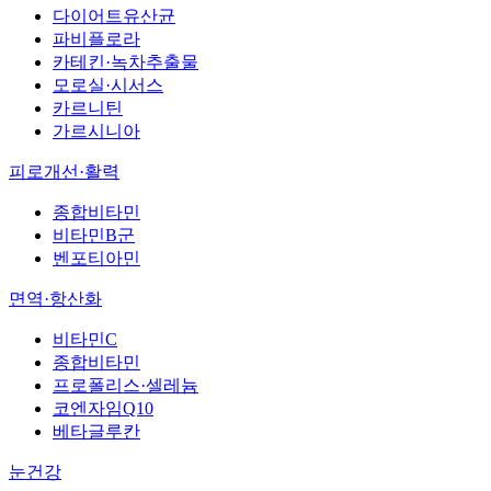
다이어트유산균
파비플로라
카테킨·녹차추출물
모로실·시서스
카르니틴
가르시니아
피로개선·활력
종합비타민
비타민B군
벤포티아민
면역·항산화
비타민C
종합비타민
프로폴리스·셀레늄
코엔자임Q10
베타글루칸
눈건강