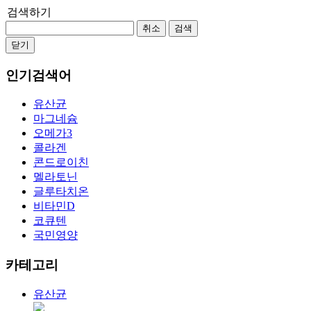
검색하기
취소
검색
닫기
인기검색어
유산균
마그네슘
오메가3
콜라겐
콘드로이친
멜라토닌
글루타치온
비타민D
코큐텐
국민영양
카테고리
유산균