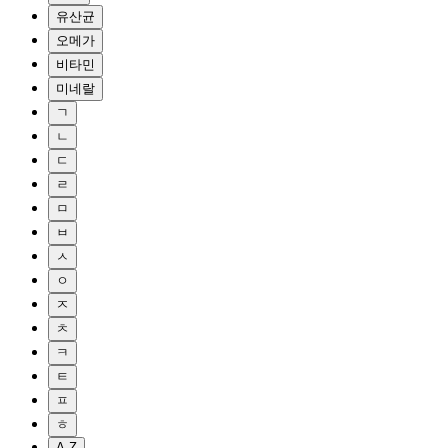
유산균
오메가
비타민
미네랄
ㄱ
ㄴ
ㄷ
ㄹ
ㅁ
ㅂ
ㅅ
ㅇ
ㅈ
ㅊ
ㅋ
ㅌ
ㅍ
ㅎ
A-Z