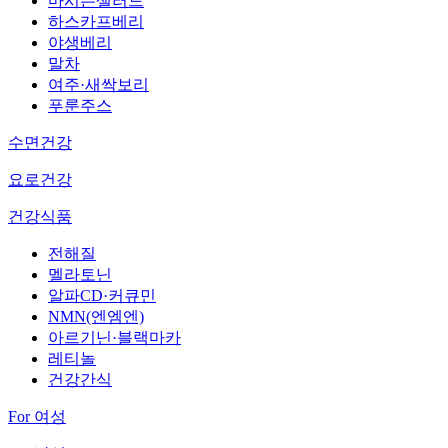
마시는샐러드
하스카프베리
야생베리
말차
여주·새싹보리
푸룬주스
수면건강
요로건강
건강식품
전해질
멜라토닌
알파CD·커큐민
NMN(엔엠엔)
아르기닌·블랙마카
레티놀
건강간식
For 여성