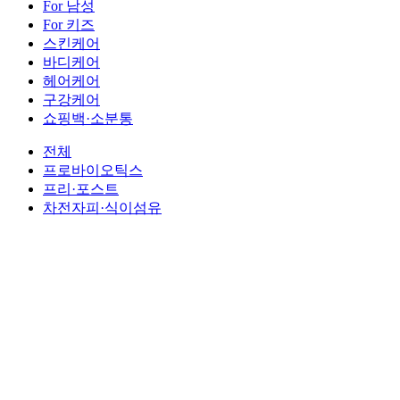
For 남성
For 키즈
스킨케어
바디케어
헤어케어
구강케어
쇼핑백·소분통
전체
프로바이오틱스
프리·포스트
차전자피·식이섬유