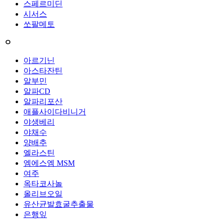
스페르미딘
시서스
쏘팔메토
ㅇ
아르기닌
아스타잔틴
알부민
알파CD
알파리포산
애플사이다비니거
야생베리
야채수
양배추
엘라스틴
엠에스엠 MSM
여주
옥타코사놀
올리브오일
유산균발효굴추출물
은행잎