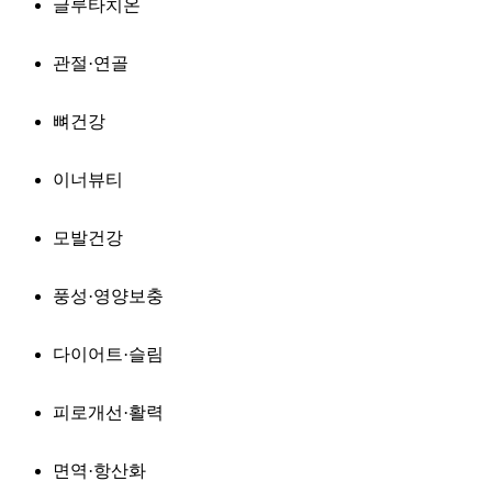
글루타치온
관절·연골
뼈건강
이너뷰티
모발건강
풍성·영양보충
다이어트·슬림
피로개선·활력
면역·항산화