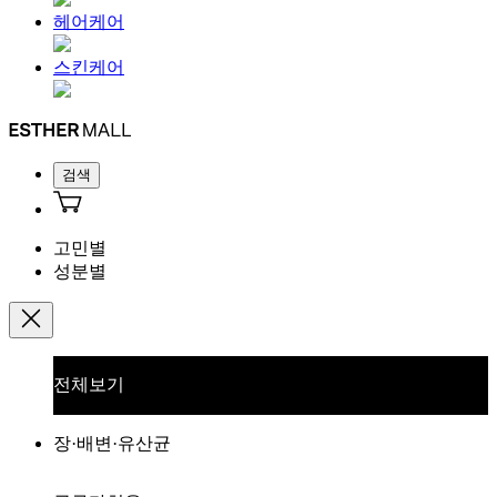
헤어케어
스킨케어
검색
고민별
성분별
전체보기
장·배변·유산균