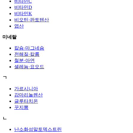
비타민C
비타민D
비타민K
비오틴·판토텐산
엽산
미네랄
칼슘·마그네슘
전해질·칼륨
철분·아연
셀레늄·요오드
ㄱ
가르시니아
감마리놀렌산
글루타치온
꾸지뽕
ㄴ
난소화성말토덱스트린