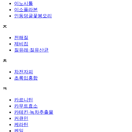
이노시톨
이소플라본
인동덩굴꽃봉오리
ㅈ
전해질
제비집
질유래·질유산균
ㅊ
차전자피
초록입홍합
ㅋ
카르니틴
카무트효소
카테킨·녹차추출물
커큐민
케라틴
케일