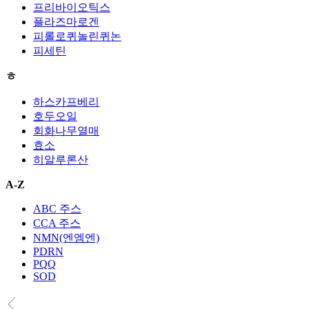
프리바이오틱스
플라즈마로겐
피롤로퀴놀린퀴논
피세틴
ㅎ
하스카프베리
호두오일
회화나무열매
효소
히알루론산
A-Z
ABC 주스
CCA 주스
NMN(엔엠엔)
PDRN
PQQ
SOD