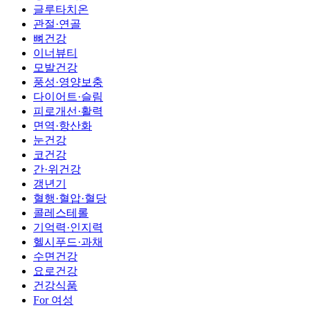
글루타치온
관절·연골
뼈건강
이너뷰티
모발건강
풍성·영양보충
다이어트·슬림
피로개선·활력
면역·항산화
눈건강
코건강
간·위건강
갱년기
혈행·혈압·혈당
콜레스테롤
기억력·인지력
헬시푸드·과채
수면건강
요로건강
건강식품
For 여성