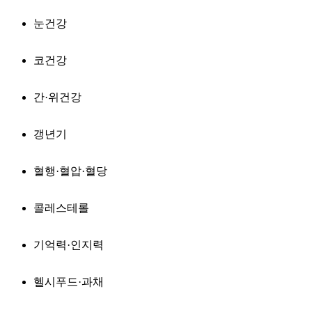
눈건강
코건강
간·위건강
갱년기
혈행·혈압·혈당
콜레스테롤
기억력·인지력
헬시푸드·과채