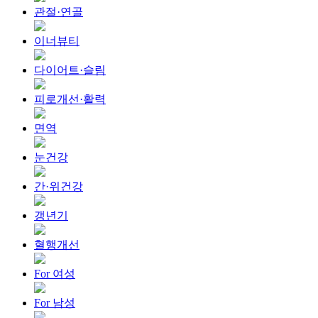
관절·연골
이너뷰티
다이어트·슬림
피로개선·활력
면역
눈건강
간·위건강
갱년기
혈행개선
For 여성
For 남성