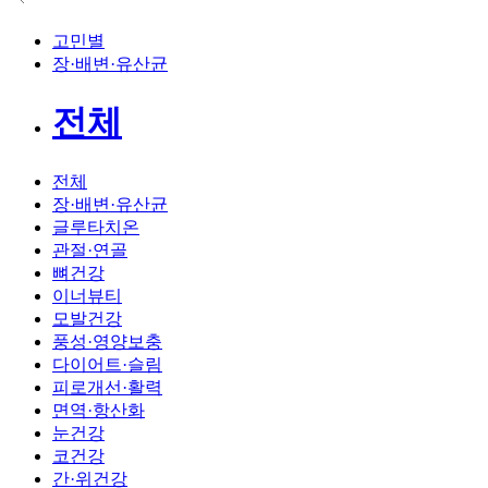
고민별
장·배변·유산균
전체
전체
장·배변·유산균
글루타치온
관절·연골
뼈건강
이너뷰티
모발건강
풍성·영양보충
다이어트·슬림
피로개선·활력
면역·항산화
눈건강
코건강
간·위건강