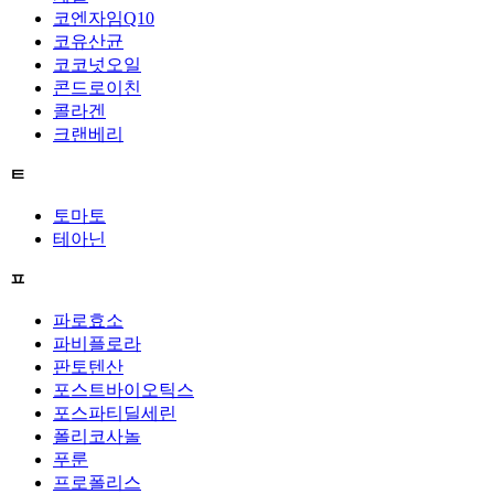
코엔자임Q10
코유산균
코코넛오일
콘드로이친
콜라겐
크랜베리
ㅌ
토마토
테아닌
ㅍ
파로효소
파비플로라
판토텐산
포스트바이오틱스
포스파티딜세린
폴리코사놀
푸룬
프로폴리스