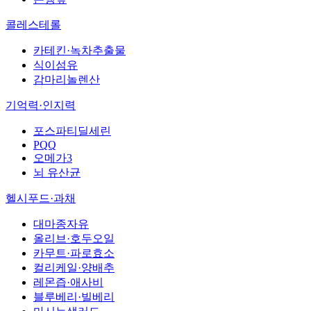
콜레스테롤
카테킨·녹차추출물
식이섬유
감마리놀렌산
기억력·인지력
포스파티딜세린
PQQ
오메가3
뇌 유산균
헬시푸드·과채
대마종자유
올리브·호두오일
카무트·파로효소
컬리케일·양배추
레몬즙·애사비
블루베리·빌베리