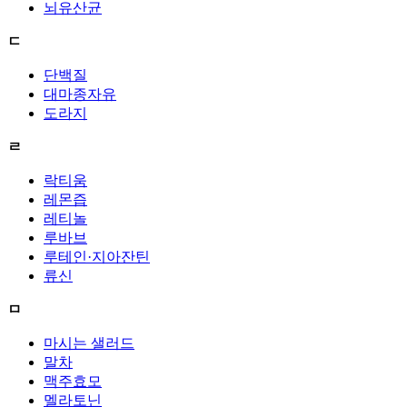
뇌유산균
ㄷ
단백질
대마종자유
도라지
ㄹ
락티움
레몬즙
레티놀
루바브
루테인·지아잔틴
류신
ㅁ
마시는 샐러드
말차
맥주효모
멜라토닌