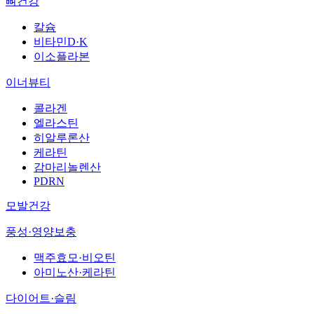
뼈건강
칼슘
비타민D·K
이소플라본
이너뷰티
콜라겐
엘라스틴
히알루론산
케라틴
감마리놀렌산
PDRN
모발건강
풍성·영양보충
맥주효모·비오틴
아미노산·케라틴
다이어트·슬림