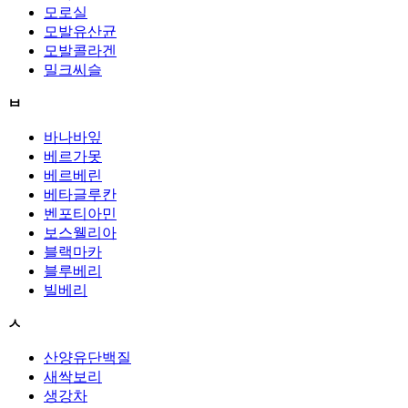
모로실
모발유산균
모발콜라겐
밀크씨슬
ㅂ
바나바잎
베르가못
베르베린
베타글루칸
벤포티아민
보스웰리아
블랙마카
블루베리
빌베리
ㅅ
산양유단백질
새싹보리
생강차