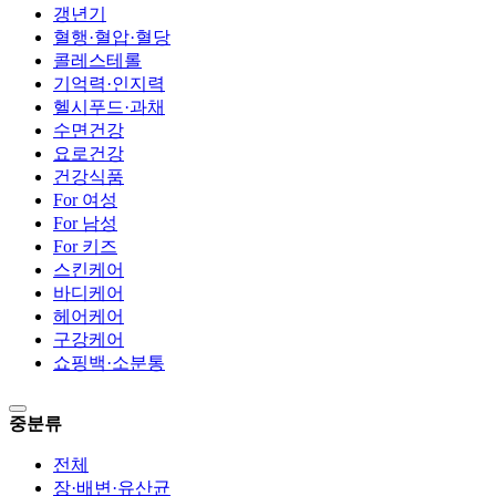
갱년기
혈행·혈압·혈당
콜레스테롤
기억력·인지력
헬시푸드·과채
수면건강
요로건강
건강식품
For 여성
For 남성
For 키즈
스킨케어
바디케어
헤어케어
구강케어
쇼핑백·소분통
중분류
전체
장·배변·유산균