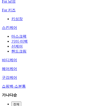
For 남성
For 키즈
키성장
스킨케어
마스크팩
기미·미백
선케어
핸드크림
바디케어
헤어케어
구강케어
쇼핑백·소분통
가나다순
전체