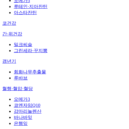
오메가3
루테인·지아잔틴
아스타잔틴
코건강
간·위건강
밀크씨슬
그린세라·꾸지뽕
갱년기
회화나무추출물
루바브
혈행·혈압·혈당
오메가3
코엔자임Q10
감마리놀렌산
바나바잎
은행잎