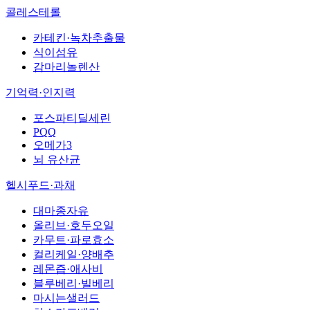
콜레스테롤
카테킨·녹차추출물
식이섬유
감마리놀렌산
기억력·인지력
포스파티딜세린
PQQ
오메가3
뇌 유산균
헬시푸드·과채
대마종자유
올리브·호두오일
카무트·파로효소
컬리케일·양배추
레몬즙·애사비
블루베리·빌베리
마시는샐러드