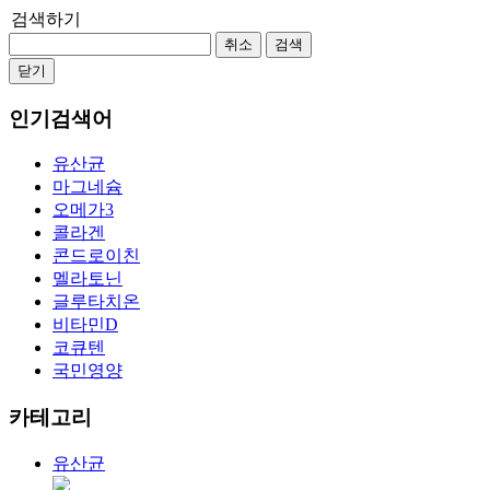
검색하기
취소
검색
닫기
인기검색어
유산균
마그네슘
오메가3
콜라겐
콘드로이친
멜라토닌
글루타치온
비타민D
코큐텐
국민영양
카테고리
유산균