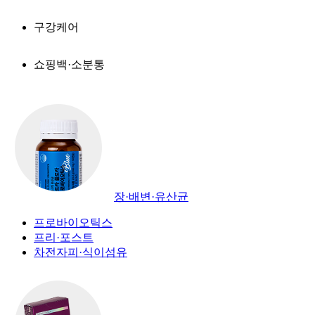
구강케어
쇼핑백·소분통
장·배변·유산균
프로바이오틱스
프리·포스트
차전자피·식이섬유