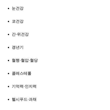
눈건강
코건강
간·위건강
갱년기
혈행·혈압·혈당
콜레스테롤
기억력·인지력
헬시푸드·과채