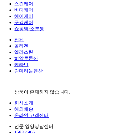
스킨케어
바디케어
헤어케어
구강케어
쇼핑백·소분통
전체
콜라겐
엘라스틴
히알루론산
케라틴
감마리놀렌산
상품이 존재하지 않습니다.
회사소개
해외배송
온라인 고객센터
전문 영양상담센터
1588-4966