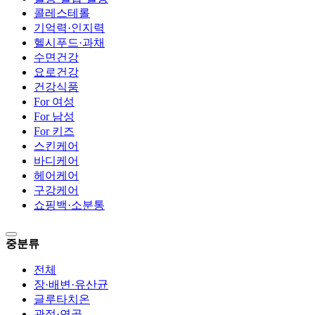
콜레스테롤
기억력·인지력
헬시푸드·과채
수면건강
요로건강
건강식품
For 여성
For 남성
For 키즈
스킨케어
바디케어
헤어케어
구강케어
쇼핑백·소분통
중분류
전체
장·배변·유산균
글루타치온
관절·연골