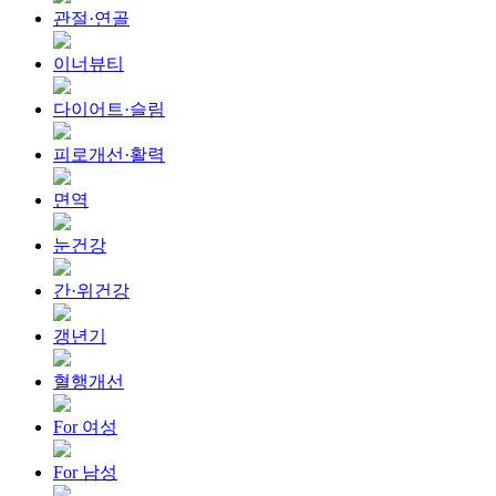
관절·연골
이너뷰티
다이어트·슬림
피로개선·활력
면역
눈건강
간·위건강
갱년기
혈행개선
For 여성
For 남성