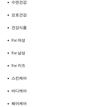
수면건강
요로건강
건강식품
For 여성
For 남성
For 키즈
스킨케어
바디케어
헤어케어