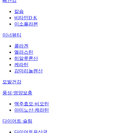
뼈건강
칼슘
비타민D·K
이소플라본
이너뷰티
콜라겐
엘라스틴
히알루론산
케라틴
감마리놀렌산
모발건강
풍성·영양보충
맥주효모·비오틴
아미노산·케라틴
다이어트·슬림
다이어트유산균