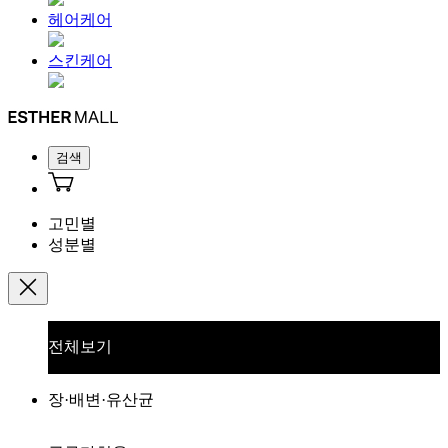
헤어케어
스킨케어
검색
고민별
성분별
전체보기
장·배변·유산균