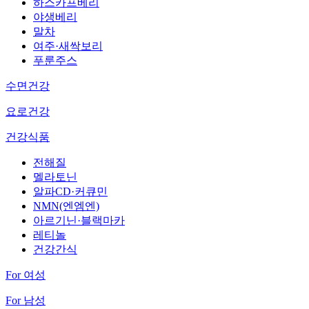
하스카프베리
야생베리
말차
여주·새싹보리
푸룬주스
수면건강
요로건강
건강식품
전해질
멜라토닌
알파CD·커큐민
NMN(엔엠엔)
아르기닌·블랙마카
레티놀
건강간식
For 여성
For 남성