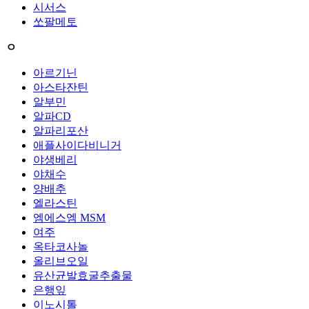
시서스
쏘팔메토
ㅇ
아르기닌
아스타잔틴
알부민
알파CD
알파리포산
애플사이다비니거
야생베리
야채수
양배추
엘라스틴
엠에스엠 MSM
여주
옥타코사놀
올리브오일
유산균발효굴추출물
은행잎
이노시톨