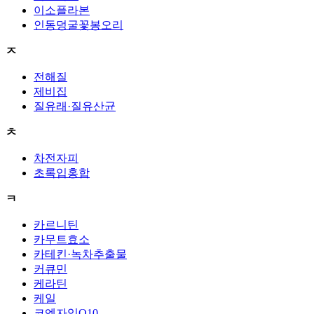
이소플라본
인동덩굴꽃봉오리
ㅈ
전해질
제비집
질유래·질유산균
ㅊ
차전자피
초록입홍합
ㅋ
카르니틴
카무트효소
카테킨·녹차추출물
커큐민
케라틴
케일
코엔자임Q10