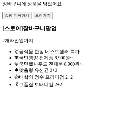
장바구니에 상품을 담았어요
쇼핑 계속하기
보러가기
[스토어]장바구니팝업
2개라인업까지
🥇공식몰 한정 베스트셀러 특가
🧡국민영양 전제품 8,900원~
💚국민헬시푸드 전제품 8,900원~
🔔맞춤형 유산균 2+2
👍배합의 정수 프리미엄 2+2
🥬고품질 보태니컬 2+2