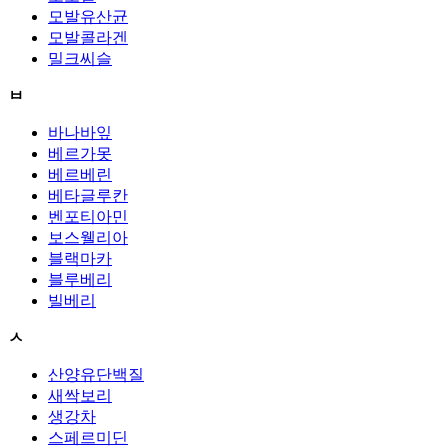
모발유산균
모발콜라겐
밀크씨슬
ㅂ
바나바잎
베르가못
베르베린
베타글루칸
벤포티아민
보스웰리아
블랙마카
블루베리
빌베리
ㅅ
산양유단백질
새싹보리
생강차
스페르미딘