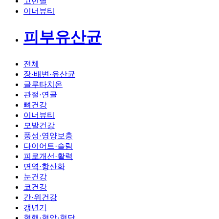
고민별
이너뷰티
피부유산균
전체
장·배변·유산균
글루타치온
관절·연골
뼈건강
이너뷰티
모발건강
풍성·영양보충
다이어트·슬림
피로개선·활력
면역·항산화
눈건강
코건강
간·위건강
갱년기
혈행·혈압·혈당