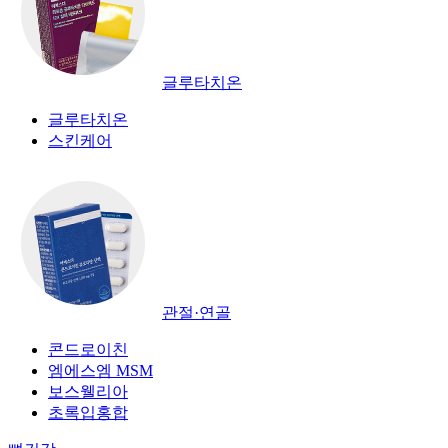
글루타치온
글루타치온
스킨케어
관절·연골
콘드로이친
엠에스엠 MSM
보스웰리아
초록입홍합