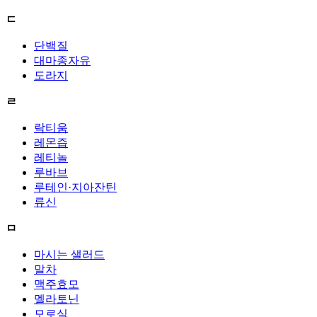
ㄷ
단백질
대마종자유
도라지
ㄹ
락티움
레몬즙
레티놀
루바브
루테인·지아잔틴
류신
ㅁ
마시는 샐러드
말차
맥주효모
멜라토닌
모로실