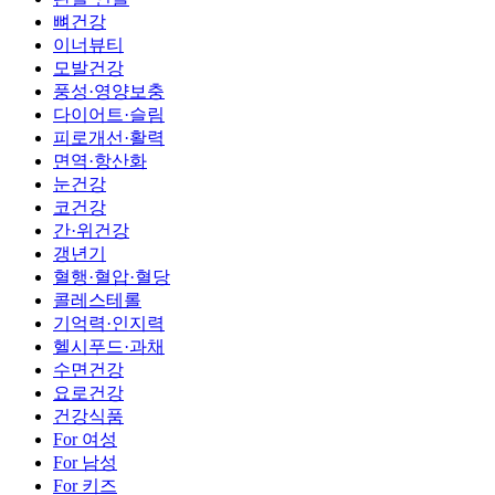
뼈건강
이너뷰티
모발건강
풍성·영양보충
다이어트·슬림
피로개선·활력
면역·항산화
눈건강
코건강
간·위건강
갱년기
혈행·혈압·혈당
콜레스테롤
기억력·인지력
헬시푸드·과채
수면건강
요로건강
건강식품
For 여성
For 남성
For 키즈