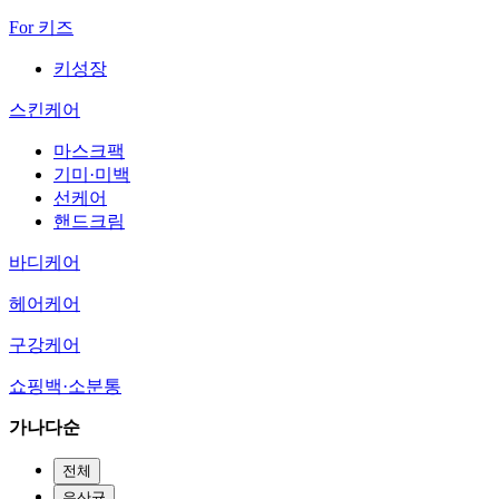
For 키즈
키성장
스킨케어
마스크팩
기미·미백
선케어
핸드크림
바디케어
헤어케어
구강케어
쇼핑백·소분통
가나다순
전체
유산균