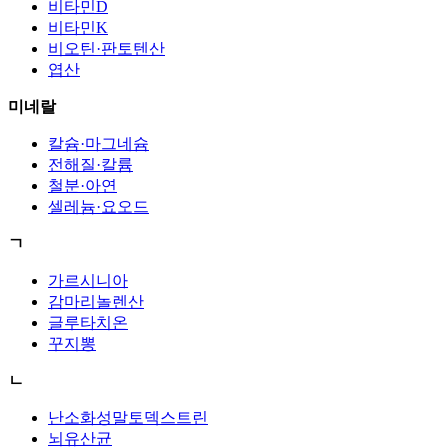
비타민D
비타민K
비오틴·판토텐산
엽산
미네랄
칼슘·마그네슘
전해질·칼륨
철분·아연
셀레늄·요오드
ㄱ
가르시니아
감마리놀렌산
글루타치온
꾸지뽕
ㄴ
난소화성말토덱스트린
뇌유산균