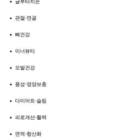
글루타치온
관절·연골
뼈건강
이너뷰티
모발건강
풍성·영양보충
다이어트·슬림
피로개선·활력
면역·항산화