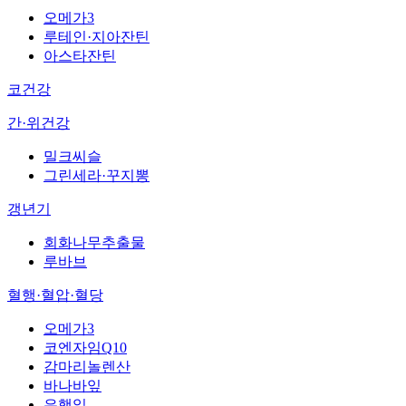
오메가3
루테인·지아잔틴
아스타잔틴
코건강
간·위건강
밀크씨슬
그린세라·꾸지뽕
갱년기
회화나무추출물
루바브
혈행·혈압·혈당
오메가3
코엔자임Q10
감마리놀렌산
바나바잎
은행잎