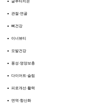
글루타치온
관절·연골
뼈건강
이너뷰티
모발건강
풍성·영양보충
다이어트·슬림
피로개선·활력
면역·항산화