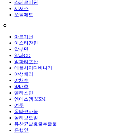
스페르미딘
시서스
쏘팔메토
ㅇ
아르기닌
아스타잔틴
알부민
알파CD
알파리포산
애플사이다비니거
야생베리
야채수
양배추
엘라스틴
엠에스엠 MSM
여주
옥타코사놀
올리브오일
유산균발효굴추출물
은행잎