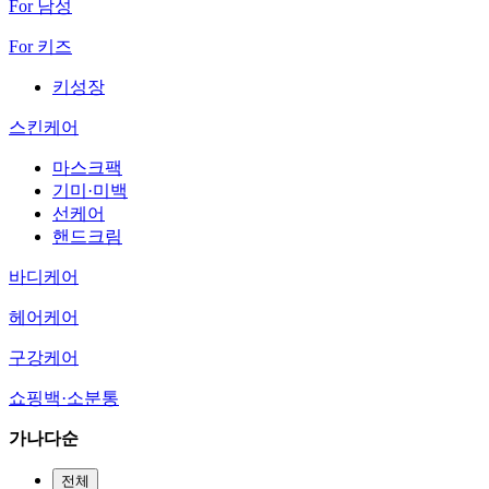
For 남성
For 키즈
키성장
스킨케어
마스크팩
기미·미백
선케어
핸드크림
바디케어
헤어케어
구강케어
쇼핑백·소분통
가나다순
전체