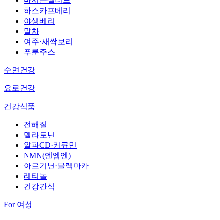
마시는샐러드
하스카프베리
야생베리
말차
여주·새싹보리
푸룬주스
수면건강
요로건강
건강식품
전해질
멜라토닌
알파CD·커큐민
NMN(엔엠엔)
아르기닌·블랙마카
레티놀
건강간식
For 여성