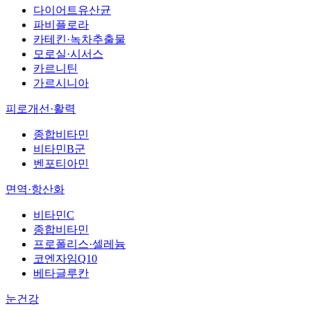
다이어트유산균
파비플로라
카테킨·녹차추출물
모로실·시서스
카르니틴
가르시니아
피로개선·활력
종합비타민
비타민B군
벤포티아민
면역·항산화
비타민C
종합비타민
프로폴리스·셀레늄
코엔자임Q10
베타글루칸
눈건강