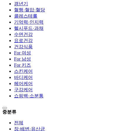
갱년기
혈행·혈압·혈당
콜레스테롤
기억력·인지력
헬시푸드·과채
수면건강
요로건강
건강식품
For 여성
For 남성
For 키즈
스킨케어
바디케어
헤어케어
구강케어
쇼핑백·소분통
중분류
전체
장·배변·유산균