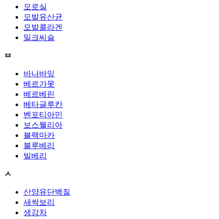
모로실
모발유산균
모발콜라겐
밀크씨슬
ㅂ
바나바잎
베르가못
베르베린
베타글루칸
벤포티아민
보스웰리아
블랙마카
블루베리
빌베리
ㅅ
산양유단백질
새싹보리
생강차