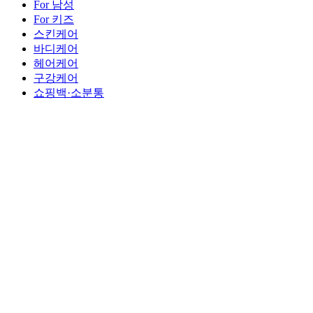
For 남성
For 키즈
스킨케어
바디케어
헤어케어
구강케어
쇼핑백·소분통