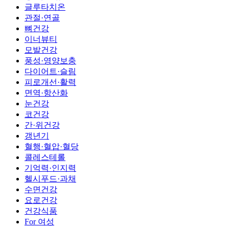
글루타치온
관절·연골
뼈건강
이너뷰티
모발건강
풍성·영양보충
다이어트·슬림
피로개선·활력
면역·항산화
눈건강
코건강
간·위건강
갱년기
혈행·혈압·혈당
콜레스테롤
기억력·인지력
헬시푸드·과채
수면건강
요로건강
건강식품
For 여성