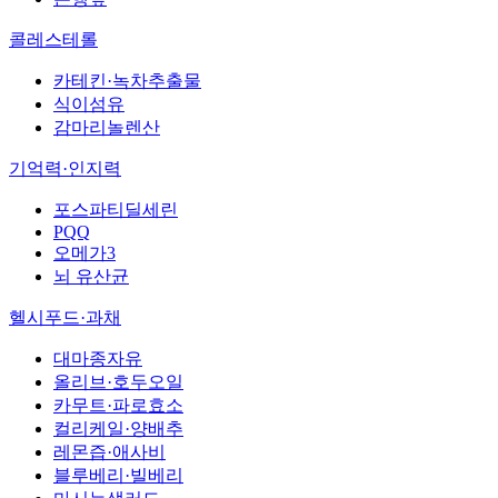
콜레스테롤
카테킨·녹차추출물
식이섬유
감마리놀렌산
기억력·인지력
포스파티딜세린
PQQ
오메가3
뇌 유산균
헬시푸드·과채
대마종자유
올리브·호두오일
카무트·파로효소
컬리케일·양배추
레몬즙·애사비
블루베리·빌베리