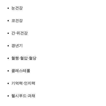
눈건강
코건강
간·위건강
갱년기
혈행·혈압·혈당
콜레스테롤
기억력·인지력
헬시푸드·과채