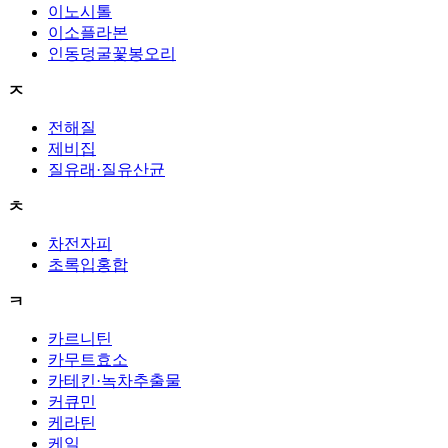
이노시톨
이소플라본
인동덩굴꽃봉오리
ㅈ
전해질
제비집
질유래·질유산균
ㅊ
차전자피
초록입홍합
ㅋ
카르니틴
카무트효소
카테킨·녹차추출물
커큐민
케라틴
케일