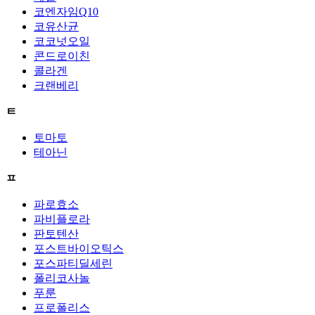
코엔자임Q10
코유산균
코코넛오일
콘드로이친
콜라겐
크랜베리
ㅌ
토마토
테아닌
ㅍ
파로효소
파비플로라
판토텐산
포스트바이오틱스
포스파티딜세린
폴리코사놀
푸룬
프로폴리스