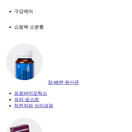
구강케어
쇼핑백·소분통
장·배변·유산균
프로바이오틱스
프리·포스트
차전자피·식이섬유