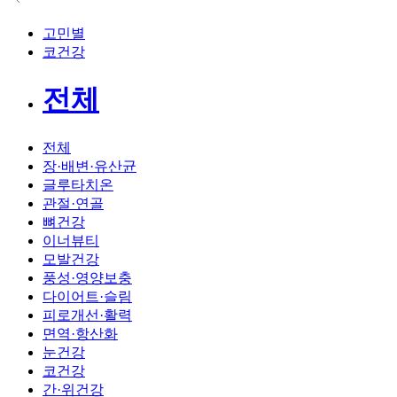
고민별
코건강
전체
전체
장·배변·유산균
글루타치온
관절·연골
뼈건강
이너뷰티
모발건강
풍성·영양보충
다이어트·슬림
피로개선·활력
면역·항산화
눈건강
코건강
간·위건강