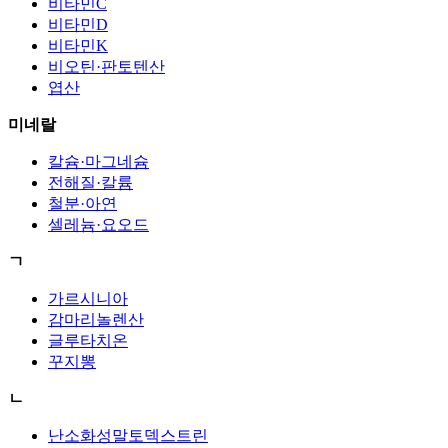
비타민C
비타민D
비타민K
비오틴·판토텐산
엽산
미네랄
칼슘·마그네슘
전해질·칼륨
철분·아연
셀레늄·요오드
ㄱ
가르시니아
감마리놀렌산
글루타치온
꾸지뽕
ㄴ
난소화성말토덱스트린