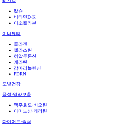
뼈건강
칼슘
비타민D·K
이소플라본
이너뷰티
콜라겐
엘라스틴
히알루론산
케라틴
감마리놀렌산
PDRN
모발건강
풍성·영양보충
맥주효모·비오틴
아미노산·케라틴
다이어트·슬림