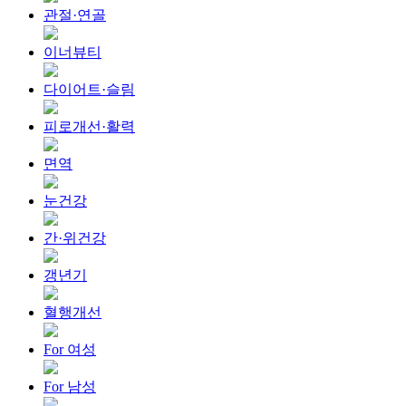
관절·연골
이너뷰티
다이어트·슬림
피로개선·활력
면역
눈건강
간·위건강
갱년기
혈행개선
For 여성
For 남성