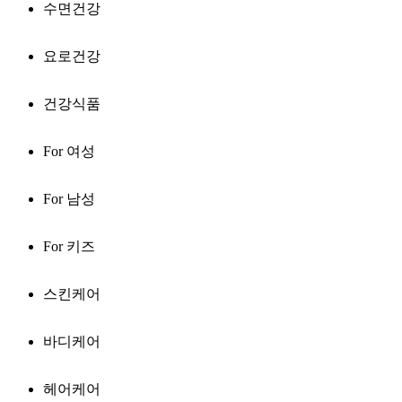
수면건강
요로건강
건강식품
For 여성
For 남성
For 키즈
스킨케어
바디케어
헤어케어