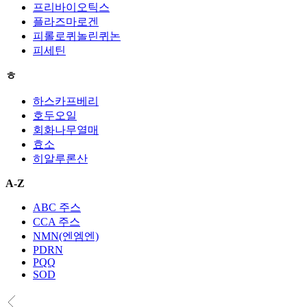
프리바이오틱스
플라즈마로겐
피롤로퀴놀린퀴논
피세틴
ㅎ
하스카프베리
호두오일
회화나무열매
효소
히알루론산
A-Z
ABC 주스
CCA 주스
NMN(엔엠엔)
PDRN
PQQ
SOD