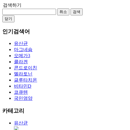
검색하기
취소
검색
닫기
인기검색어
유산균
마그네슘
오메가3
콜라겐
콘드로이친
멜라토닌
글루타치온
비타민D
코큐텐
국민영양
카테고리
유산균