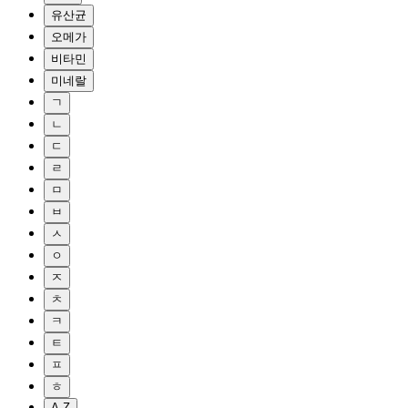
유산균
오메가
비타민
미네랄
ㄱ
ㄴ
ㄷ
ㄹ
ㅁ
ㅂ
ㅅ
ㅇ
ㅈ
ㅊ
ㅋ
ㅌ
ㅍ
ㅎ
A-Z