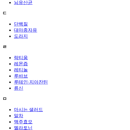
뇌유산균
ㄷ
단백질
대마종자유
도라지
ㄹ
락티움
레몬즙
레티놀
루바브
루테인·지아잔틴
류신
ㅁ
마시는 샐러드
말차
맥주효모
멜라토닌