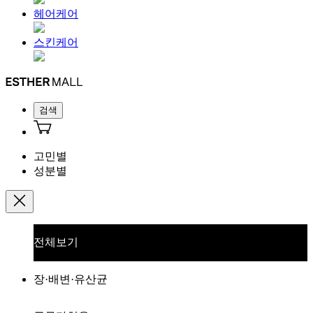
헤어케어
스킨케어
검색
고민별
성분별
전체보기
장·배변·유산균