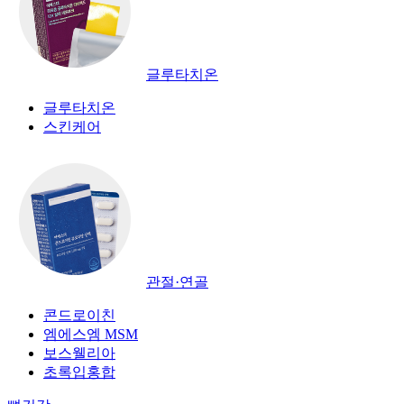
글루타치온
글루타치온
스킨케어
관절·연골
콘드로이친
엠에스엠 MSM
보스웰리아
초록입홍합