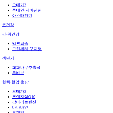
오메가3
루테인·지아잔틴
아스타잔틴
코건강
간·위건강
밀크씨슬
그린세라·꾸지뽕
갱년기
회화나무추출물
루바브
혈행·혈압·혈당
오메가3
코엔자임Q10
감마리놀렌산
바나바잎
은행잎