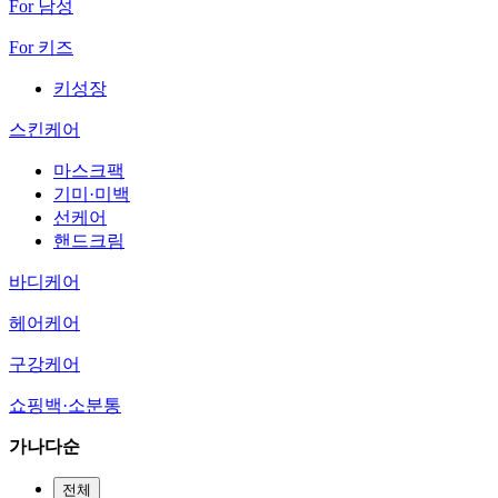
For 남성
For 키즈
키성장
스킨케어
마스크팩
기미·미백
선케어
핸드크림
바디케어
헤어케어
구강케어
쇼핑백·소분통
가나다순
전체