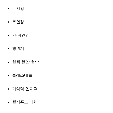
눈건강
코건강
간·위건강
갱년기
혈행·혈압·혈당
콜레스테롤
기억력·인지력
헬시푸드·과채