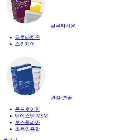
글루타치온
글루타치온
스킨케어
관절·연골
콘드로이친
엠에스엠 MSM
보스웰리아
초록입홍합