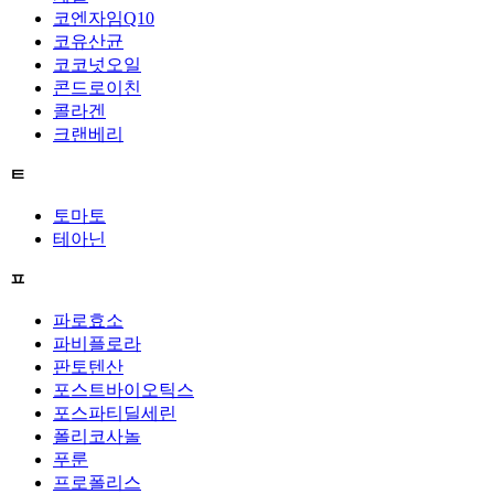
코엔자임Q10
코유산균
코코넛오일
콘드로이친
콜라겐
크랜베리
ㅌ
토마토
테아닌
ㅍ
파로효소
파비플로라
판토텐산
포스트바이오틱스
포스파티딜세린
폴리코사놀
푸룬
프로폴리스