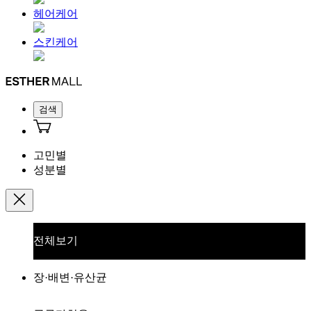
헤어케어
스킨케어
검색
고민별
성분별
전체보기
장·배변·유산균