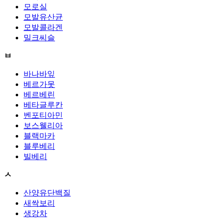
모로실
모발유산균
모발콜라겐
밀크씨슬
ㅂ
바나바잎
베르가못
베르베린
베타글루칸
벤포티아민
보스웰리아
블랙마카
블루베리
빌베리
ㅅ
산양유단백질
새싹보리
생강차