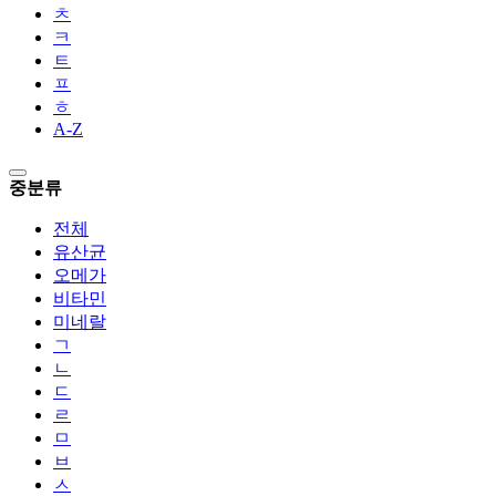
ㅊ
ㅋ
ㅌ
ㅍ
ㅎ
A-Z
중분류
전체
유산균
오메가
비타민
미네랄
ㄱ
ㄴ
ㄷ
ㄹ
ㅁ
ㅂ
ㅅ