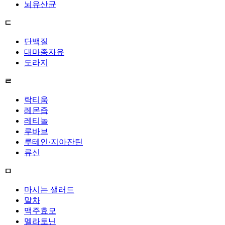
뇌유산균
ㄷ
단백질
대마종자유
도라지
ㄹ
락티움
레몬즙
레티놀
루바브
루테인·지아잔틴
류신
ㅁ
마시는 샐러드
말차
맥주효모
멜라토닌