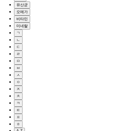
유산균
오메가
비타민
미네랄
ㄱ
ㄴ
ㄷ
ㄹ
ㅁ
ㅂ
ㅅ
ㅇ
ㅈ
ㅊ
ㅋ
ㅌ
ㅍ
ㅎ
A-Z