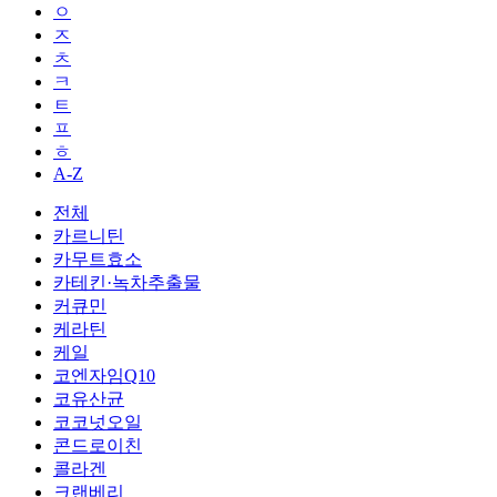
ㅇ
ㅈ
ㅊ
ㅋ
ㅌ
ㅍ
ㅎ
A-Z
전체
카르니틴
카무트효소
카테킨·녹차추출물
커큐민
케라틴
케일
코엔자임Q10
코유산균
코코넛오일
콘드로이친
콜라겐
크랜베리