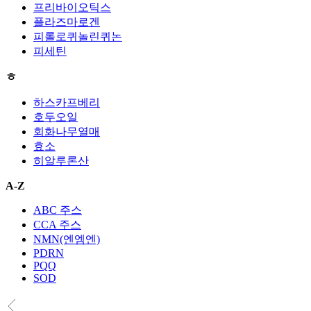
프리바이오틱스
플라즈마로겐
피롤로퀴놀린퀴논
피세틴
ㅎ
하스카프베리
호두오일
회화나무열매
효소
히알루론산
A-Z
ABC 주스
CCA 주스
NMN(엔엠엔)
PDRN
PQQ
SOD