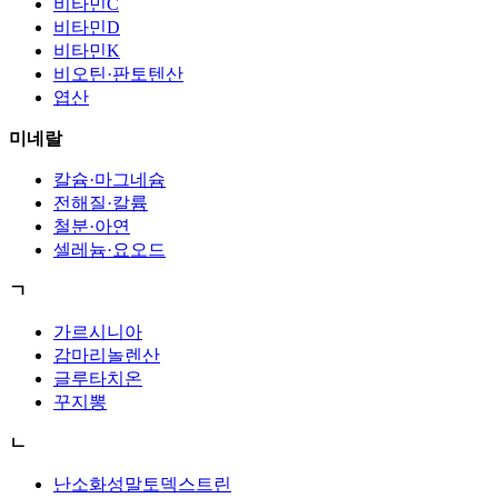
비타민C
비타민D
비타민K
비오틴·판토텐산
엽산
미네랄
칼슘·마그네슘
전해질·칼륨
철분·아연
셀레늄·요오드
ㄱ
가르시니아
감마리놀렌산
글루타치온
꾸지뽕
ㄴ
난소화성말토덱스트린