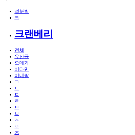
성분별
ㅋ
크랜베리
전체
유산균
오메가
비타민
미네랄
ㄱ
ㄴ
ㄷ
ㄹ
ㅁ
ㅂ
ㅅ
ㅇ
ㅈ