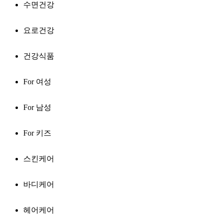
수면건강
요로건강
건강식품
For 여성
For 남성
For 키즈
스킨케어
바디케어
헤어케어