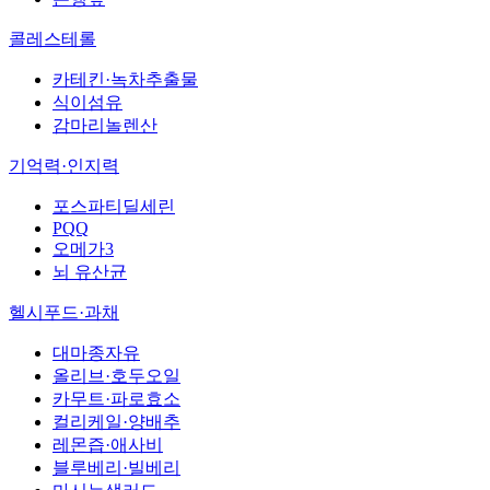
콜레스테롤
카테킨·녹차추출물
식이섬유
감마리놀렌산
기억력·인지력
포스파티딜세린
PQQ
오메가3
뇌 유산균
헬시푸드·과채
대마종자유
올리브·호두오일
카무트·파로효소
컬리케일·양배추
레몬즙·애사비
블루베리·빌베리