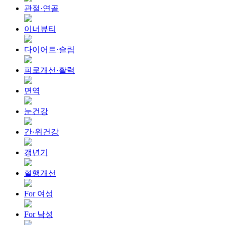
관절·연골
이너뷰티
다이어트·슬림
피로개선·활력
면역
눈건강
간·위건강
갱년기
혈행개선
For 여성
For 남성