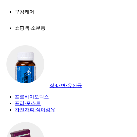
구강케어
쇼핑백·소분통
장·배변·유산균
프로바이오틱스
프리·포스트
차전자피·식이섬유