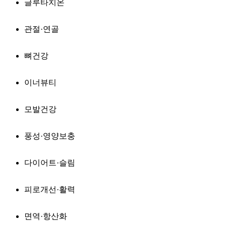
글루타치온
관절·연골
뼈건강
이너뷰티
모발건강
풍성·영양보충
다이어트·슬림
피로개선·활력
면역·항산화