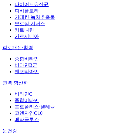
다이어트유산균
파비플로라
카테킨·녹차추출물
모로실·시서스
카르니틴
가르시니아
피로개선·활력
종합비타민
비타민B군
벤포티아민
면역·항산화
비타민C
종합비타민
프로폴리스·셀레늄
코엔자임Q10
베타글루칸
눈건강