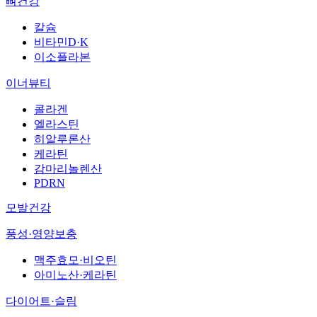
뼈건강
칼슘
비타민D·K
이소플라본
이너뷰티
콜라겐
엘라스틴
히알루론산
케라틴
감마리놀렌산
PDRN
모발건강
풍성·영양보충
맥주효모·비오틴
아미노산·케라틴
다이어트·슬림