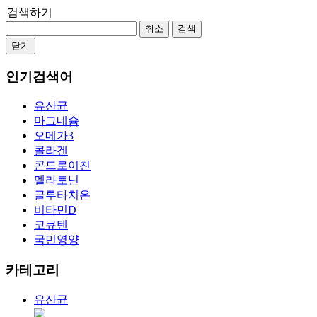
검색하기
취소
검색
닫기
인기검색어
유산균
마그네슘
오메가3
콜라겐
콘드로이친
멜라토닌
글루타치온
비타민D
코큐텐
국민영양
카테고리
유산균