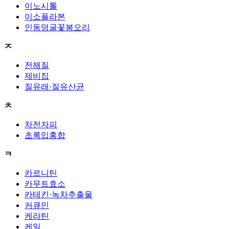
이노시톨
이소플라본
인동덩굴꽃봉오리
ㅈ
전해질
제비집
질유래·질유산균
ㅊ
차전자피
초록입홍합
ㅋ
카르니틴
카무트효소
카테킨·녹차추출물
커큐민
케라틴
케일