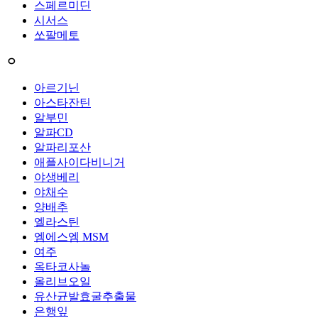
스페르미딘
시서스
쏘팔메토
ㅇ
아르기닌
아스타잔틴
알부민
알파CD
알파리포산
애플사이다비니거
야생베리
야채수
양배추
엘라스틴
엠에스엠 MSM
여주
옥타코사놀
올리브오일
유산균발효굴추출물
은행잎