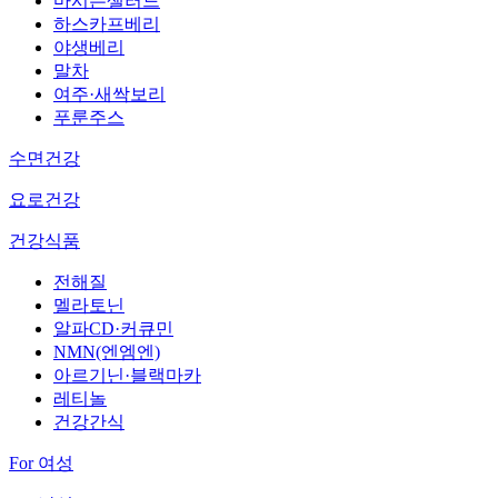
마시는샐러드
하스카프베리
야생베리
말차
여주·새싹보리
푸룬주스
수면건강
요로건강
건강식품
전해질
멜라토닌
알파CD·커큐민
NMN(엔엠엔)
아르기닌·블랙마카
레티놀
건강간식
For 여성