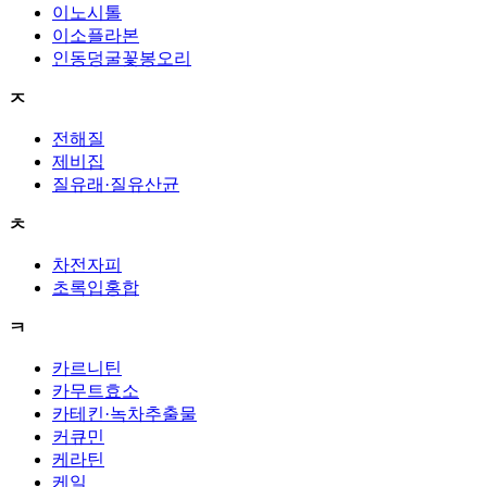
이노시톨
이소플라본
인동덩굴꽃봉오리
ㅈ
전해질
제비집
질유래·질유산균
ㅊ
차전자피
초록입홍합
ㅋ
카르니틴
카무트효소
카테킨·녹차추출물
커큐민
케라틴
케일