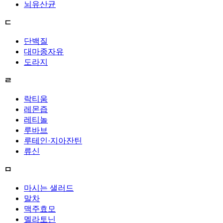
뇌유산균
ㄷ
단백질
대마종자유
도라지
ㄹ
락티움
레몬즙
레티놀
루바브
루테인·지아잔틴
류신
ㅁ
마시는 샐러드
말차
맥주효모
멜라토닌