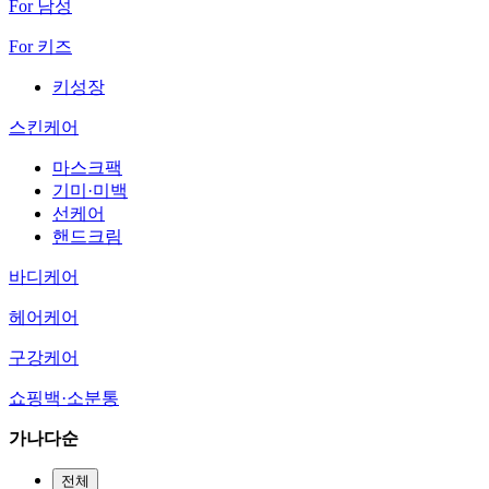
For 남성
For 키즈
키성장
스킨케어
마스크팩
기미·미백
선케어
핸드크림
바디케어
헤어케어
구강케어
쇼핑백·소분통
가나다순
전체