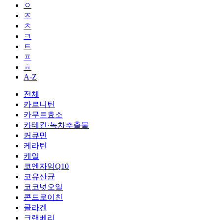
ㅇ
ㅈ
ㅊ
ㅋ
ㅌ
ㅍ
ㅎ
A-Z
전체
카르니틴
카무트효소
카테킨·녹차추출물
커큐민
케라틴
케일
코엔자임Q10
코유산균
코코넛오일
콘드로이친
콜라겐
크랜베리