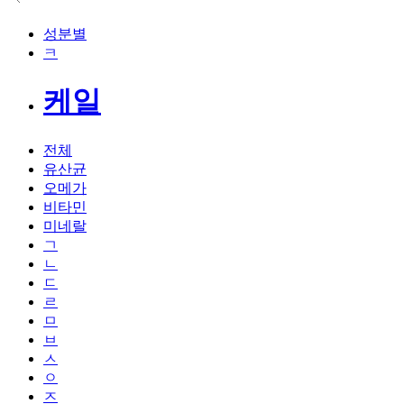
성분별
ㅋ
케일
전체
유산균
오메가
비타민
미네랄
ㄱ
ㄴ
ㄷ
ㄹ
ㅁ
ㅂ
ㅅ
ㅇ
ㅈ