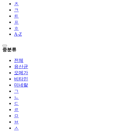
ㅊ
ㅋ
ㅌ
ㅍ
ㅎ
A-Z
중분류
전체
유산균
오메가
비타민
미네랄
ㄱ
ㄴ
ㄷ
ㄹ
ㅁ
ㅂ
ㅅ