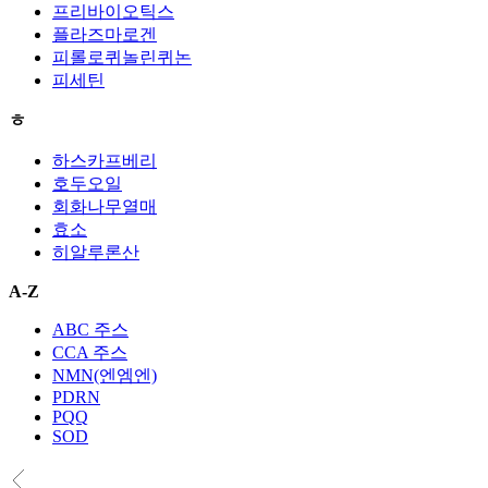
프리바이오틱스
플라즈마로겐
피롤로퀴놀린퀴논
피세틴
ㅎ
하스카프베리
호두오일
회화나무열매
효소
히알루론산
A-Z
ABC 주스
CCA 주스
NMN(엔엠엔)
PDRN
PQQ
SOD