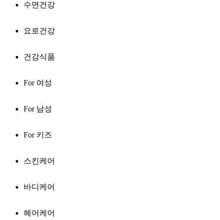
수면건강
요로건강
건강식품
For 여성
For 남성
For 키즈
스킨케어
바디케어
헤어케어