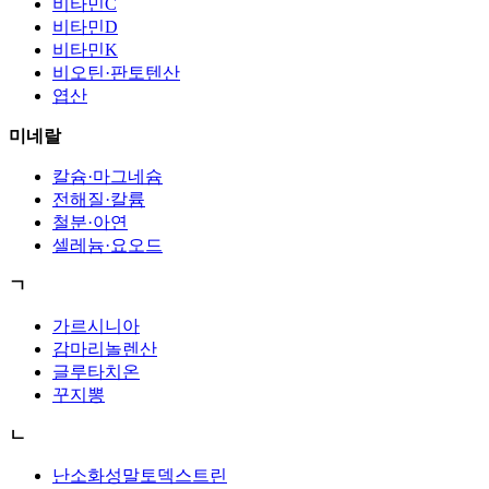
비타민C
비타민D
비타민K
비오틴·판토텐산
엽산
미네랄
칼슘·마그네슘
전해질·칼륨
철분·아연
셀레늄·요오드
ㄱ
가르시니아
감마리놀렌산
글루타치온
꾸지뽕
ㄴ
난소화성말토덱스트린