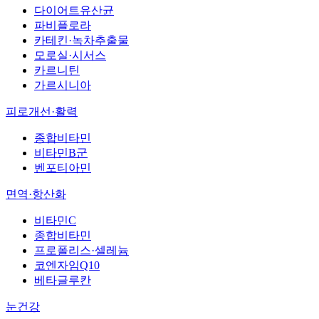
다이어트유산균
파비플로라
카테킨·녹차추출물
모로실·시서스
카르니틴
가르시니아
피로개선·활력
종합비타민
비타민B군
벤포티아민
면역·항산화
비타민C
종합비타민
프로폴리스·셀레늄
코엔자임Q10
베타글루칸
눈건강