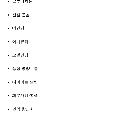
글루타치온
관절·연골
뼈건강
이너뷰티
모발건강
풍성·영양보충
다이어트·슬림
피로개선·활력
면역·항산화