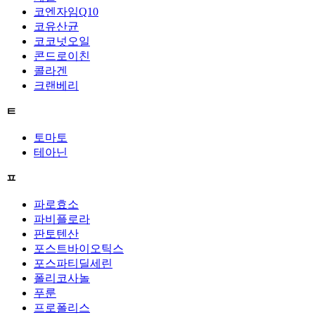
코엔자임Q10
코유산균
코코넛오일
콘드로이친
콜라겐
크랜베리
ㅌ
토마토
테아닌
ㅍ
파로효소
파비플로라
판토텐산
포스트바이오틱스
포스파티딜세린
폴리코사놀
푸룬
프로폴리스