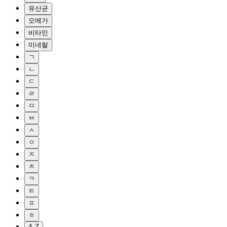
유산균
오메가
비타민
미네랄
ㄱ
ㄴ
ㄷ
ㄹ
ㅁ
ㅂ
ㅅ
ㅇ
ㅈ
ㅊ
ㅋ
ㅌ
ㅍ
ㅎ
A-Z