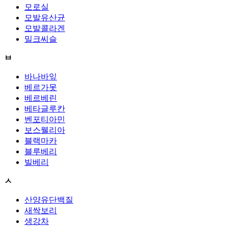
모로실
모발유산균
모발콜라겐
밀크씨슬
ㅂ
바나바잎
베르가못
베르베린
베타글루칸
벤포티아민
보스웰리아
블랙마카
블루베리
빌베리
ㅅ
산양유단백질
새싹보리
생강차