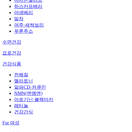
마시는샐러드
하스카프베리
야생베리
말차
여주·새싹보리
푸룬주스
수면건강
요로건강
건강식품
전해질
멜라토닌
알파CD·커큐민
NMN(엔엠엔)
아르기닌·블랙마카
레티놀
건강간식
For 여성