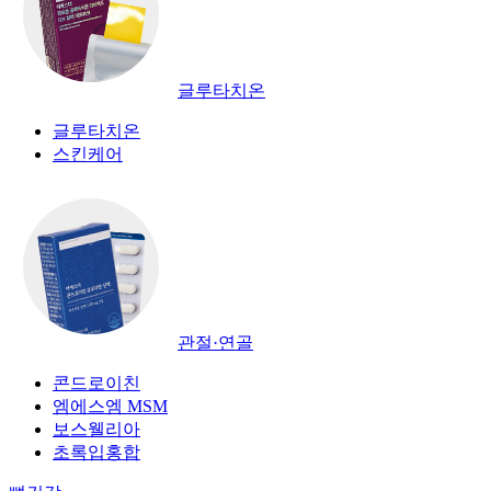
글루타치온
글루타치온
스킨케어
관절·연골
콘드로이친
엠에스엠 MSM
보스웰리아
초록입홍합