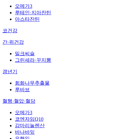
오메가3
루테인·지아잔틴
아스타잔틴
코건강
간·위건강
밀크씨슬
그린세라·꾸지뽕
갱년기
회화나무추출물
루바브
혈행·혈압·혈당
오메가3
코엔자임Q10
감마리놀렌산
바나바잎
은행잎