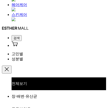
헤어케어
스킨케어
검색
고민별
성분별
전체보기
장·배변·유산균