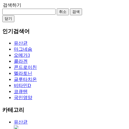
검색하기
취소
검색
닫기
인기검색어
유산균
마그네슘
오메가3
콜라겐
콘드로이친
멜라토닌
글루타치온
비타민D
코큐텐
국민영양
카테고리
유산균