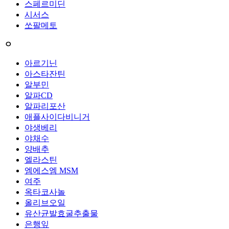
스페르미딘
시서스
쏘팔메토
ㅇ
아르기닌
아스타잔틴
알부민
알파CD
알파리포산
애플사이다비니거
야생베리
야채수
양배추
엘라스틴
엠에스엠 MSM
여주
옥타코사놀
올리브오일
유산균발효굴추출물
은행잎