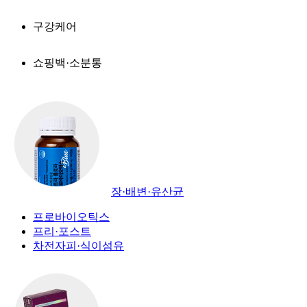
구강케어
쇼핑백·소분통
장·배변·유산균
프로바이오틱스
프리·포스트
차전자피·식이섬유