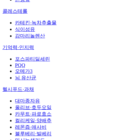
콜레스테롤
카테킨·녹차추출물
식이섬유
감마리놀렌산
기억력·인지력
포스파티딜세린
PQQ
오메가3
뇌 유산균
헬시푸드·과채
대마종자유
올리브·호두오일
카무트·파로효소
컬리케일·양배추
레몬즙·애사비
블루베리·빌베리