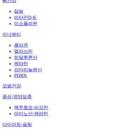
뼈건강
칼슘
비타민D·K
이소플라본
이너뷰티
콜라겐
엘라스틴
히알루론산
케라틴
감마리놀렌산
PDRN
모발건강
풍성·영양보충
맥주효모·비오틴
아미노산·케라틴
다이어트·슬림