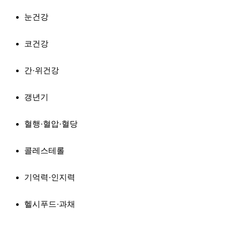
눈건강
코건강
간·위건강
갱년기
혈행·혈압·혈당
콜레스테롤
기억력·인지력
헬시푸드·과채