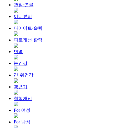
관절·연골
이너뷰티
다이어트·슬림
피로개선·활력
면역
눈건강
간·위건강
갱년기
혈행개선
For 여성
For 남성