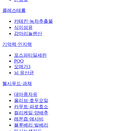
콜레스테롤
카테킨·녹차추출물
식이섬유
감마리놀렌산
기억력·인지력
포스파티딜세린
PQQ
오메가3
뇌 유산균
헬시푸드·과채
대마종자유
올리브·호두오일
카무트·파로효소
컬리케일·양배추
레몬즙·애사비
블루베리·빌베리