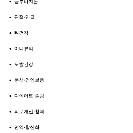
글루타치온
관절·연골
뼈건강
이너뷰티
모발건강
풍성·영양보충
다이어트·슬림
피로개선·활력
면역·항산화