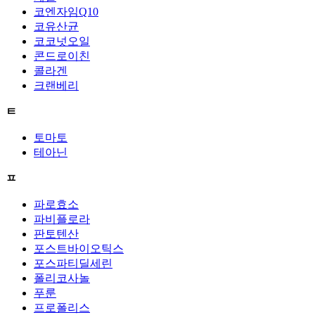
코엔자임Q10
코유산균
코코넛오일
콘드로이친
콜라겐
크랜베리
ㅌ
토마토
테아닌
ㅍ
파로효소
파비플로라
판토텐산
포스트바이오틱스
포스파티딜세린
폴리코사놀
푸룬
프로폴리스