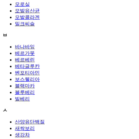
모로실
모발유산균
모발콜라겐
밀크씨슬
ㅂ
바나바잎
베르가못
베르베린
베타글루칸
벤포티아민
보스웰리아
블랙마카
블루베리
빌베리
ㅅ
산양유단백질
새싹보리
생강차