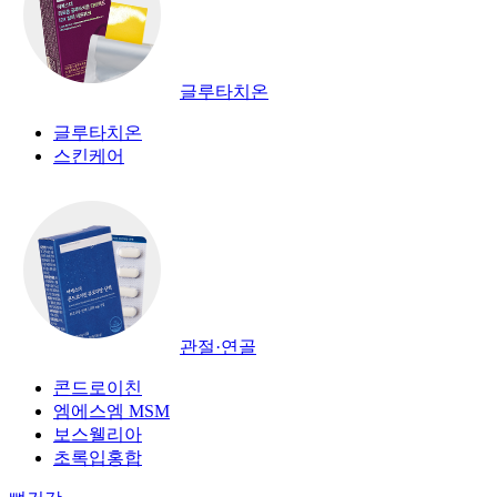
글루타치온
글루타치온
스킨케어
관절·연골
콘드로이친
엠에스엠 MSM
보스웰리아
초록입홍합