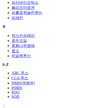
프리바이오틱스
플라즈마로겐
피롤로퀴놀린퀴논
피세틴
ㅎ
하스카프베리
호두오일
회화나무열매
효소
히알루론산
A-Z
ABC 주스
CCA 주스
NMN(엔엠엔)
PDRN
PQQ
SOD