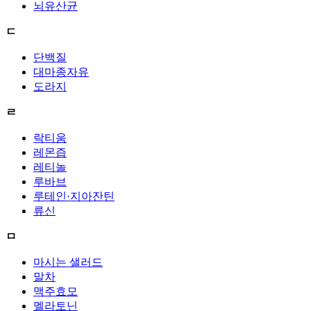
뇌유산균
ㄷ
단백질
대마종자유
도라지
ㄹ
락티움
레몬즙
레티놀
루바브
루테인·지아잔틴
류신
ㅁ
마시는 샐러드
말차
맥주효모
멜라토닌