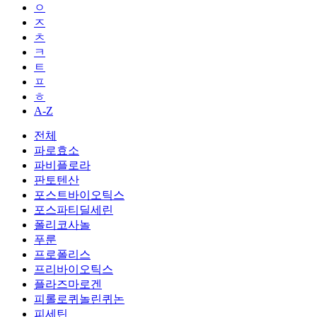
ㅇ
ㅈ
ㅊ
ㅋ
ㅌ
ㅍ
ㅎ
A-Z
전체
파로효소
파비플로라
판토텐산
포스트바이오틱스
포스파티딜세린
폴리코사놀
푸룬
프로폴리스
프리바이오틱스
플라즈마로겐
피롤로퀴놀린퀴논
피세틴