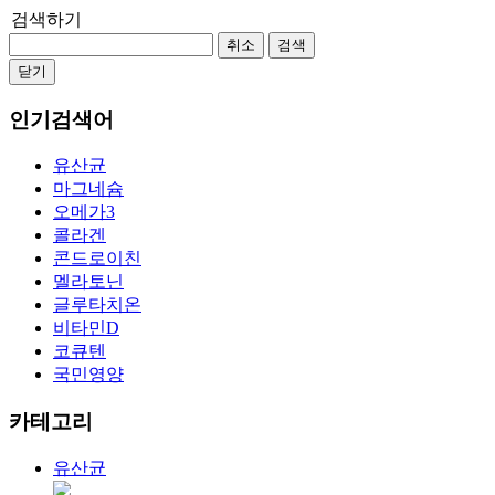
검색하기
취소
검색
닫기
인기검색어
유산균
마그네슘
오메가3
콜라겐
콘드로이친
멜라토닌
글루타치온
비타민D
코큐텐
국민영양
카테고리
유산균