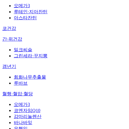
오메가3
루테인·지아잔틴
아스타잔틴
코건강
간·위건강
밀크씨슬
그린세라·꾸지뽕
갱년기
회화나무추출물
루바브
혈행·혈압·혈당
오메가3
코엔자임Q10
감마리놀렌산
바나바잎
은행잎