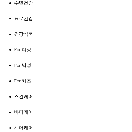
수면건강
요로건강
건강식품
For 여성
For 남성
For 키즈
스킨케어
바디케어
헤어케어