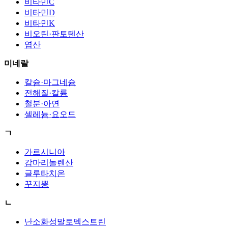
비타민C
비타민D
비타민K
비오틴·판토텐산
엽산
미네랄
칼슘·마그네슘
전해질·칼륨
철분·아연
셀레늄·요오드
ㄱ
가르시니아
감마리놀렌산
글루타치온
꾸지뽕
ㄴ
난소화성말토덱스트린