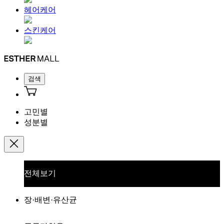
헤어케어
스킨케어
검색
고민별
성분별
전체보기
장·배변·유산균