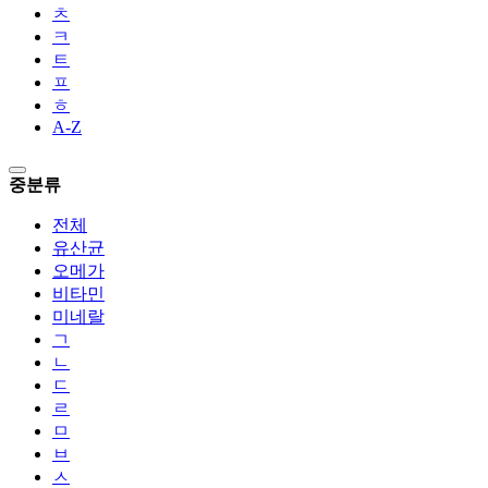
ㅊ
ㅋ
ㅌ
ㅍ
ㅎ
A-Z
중분류
전체
유산균
오메가
비타민
미네랄
ㄱ
ㄴ
ㄷ
ㄹ
ㅁ
ㅂ
ㅅ