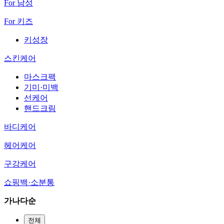
For 남성
For 키즈
키성장
스킨케어
마스크팩
기미·미백
선케어
핸드크림
바디케어
헤어케어
구강케어
쇼핑백·소분통
가나다순
전체