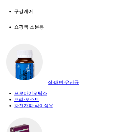
구강케어
쇼핑백·소분통
장·배변·유산균
프로바이오틱스
프리·포스트
차전자피·식이섬유