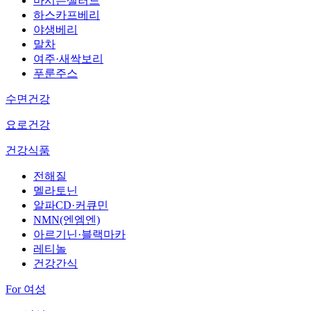
마시는샐러드
하스카프베리
야생베리
말차
여주·새싹보리
푸룬주스
수면건강
요로건강
건강식품
전해질
멜라토닌
알파CD·커큐민
NMN(엔엠엔)
아르기닌·블랙마카
레티놀
건강간식
For 여성