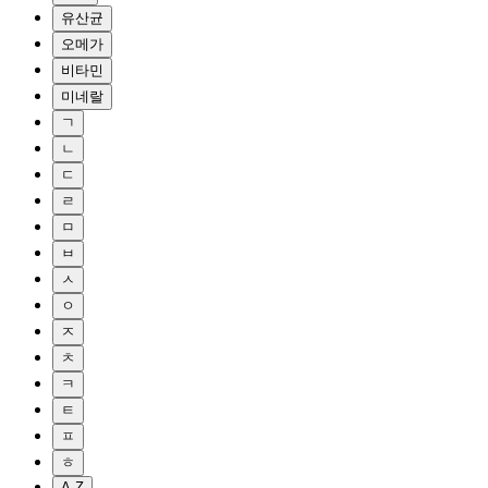
유산균
오메가
비타민
미네랄
ㄱ
ㄴ
ㄷ
ㄹ
ㅁ
ㅂ
ㅅ
ㅇ
ㅈ
ㅊ
ㅋ
ㅌ
ㅍ
ㅎ
A-Z