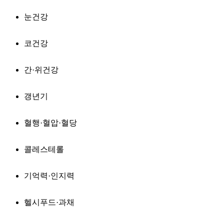
눈건강
코건강
간·위건강
갱년기
혈행·혈압·혈당
콜레스테롤
기억력·인지력
헬시푸드·과채