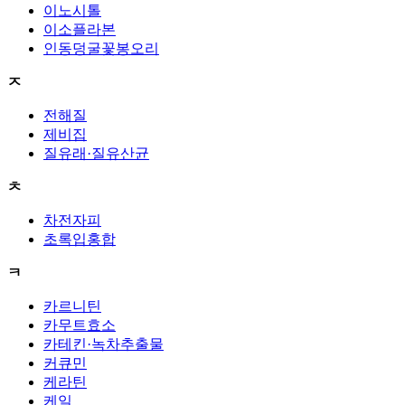
이노시톨
이소플라본
인동덩굴꽃봉오리
ㅈ
전해질
제비집
질유래·질유산균
ㅊ
차전자피
초록입홍합
ㅋ
카르니틴
카무트효소
카테킨·녹차추출물
커큐민
케라틴
케일