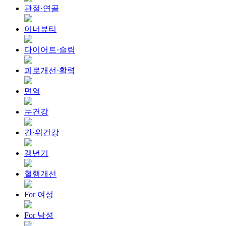
관절·연골
이너뷰티
다이어트·슬림
피로개선·활력
면역
눈건강
간·위건강
갱년기
혈행개선
For 여성
For 남성