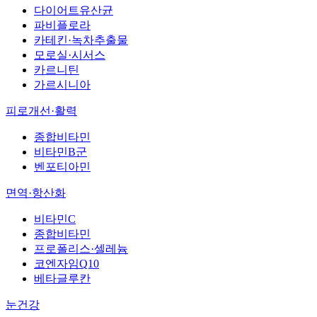
다이어트유산균
파비플로라
카테킨·녹차추출물
모로실·시서스
카르니틴
가르시니아
피로개선·활력
종합비타민
비타민B군
벤포티아민
면역·항산화
비타민C
종합비타민
프로폴리스·셀레늄
코엔자임Q10
베타글루칸
눈건강