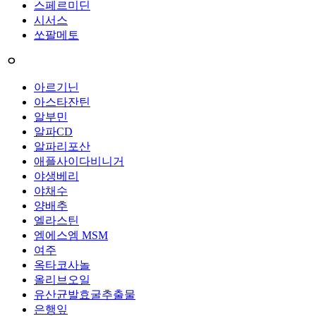
스페르미딘
시서스
쏘팔메토
ㅇ
아르기닌
아스타잔틴
알부민
알파CD
알파리포산
애플사이다비니거
야생베리
야채수
양배추
엘라스틴
엠에스엠 MSM
여주
옥타코사놀
올리브오일
유산균발효굴추출물
은행잎