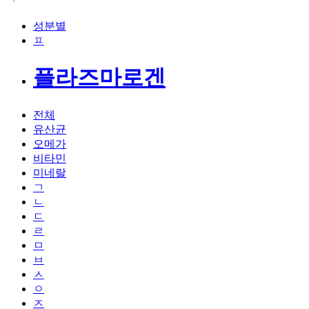
성분별
ㅍ
플라즈마로겐
전체
유산균
오메가
비타민
미네랄
ㄱ
ㄴ
ㄷ
ㄹ
ㅁ
ㅂ
ㅅ
ㅇ
ㅈ