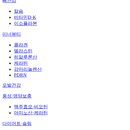
뼈건강
칼슘
비타민D·K
이소플라본
이너뷰티
콜라겐
엘라스틴
히알루론산
케라틴
감마리놀렌산
PDRN
모발건강
풍성·영양보충
맥주효모·비오틴
아미노산·케라틴
다이어트·슬림