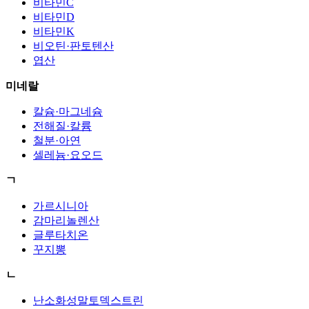
비타민C
비타민D
비타민K
비오틴·판토텐산
엽산
미네랄
칼슘·마그네슘
전해질·칼륨
철분·아연
셀레늄·요오드
ㄱ
가르시니아
감마리놀렌산
글루타치온
꾸지뽕
ㄴ
난소화성말토덱스트린