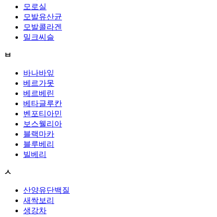
모로실
모발유산균
모발콜라겐
밀크씨슬
ㅂ
바나바잎
베르가못
베르베린
베타글루칸
벤포티아민
보스웰리아
블랙마카
블루베리
빌베리
ㅅ
산양유단백질
새싹보리
생강차