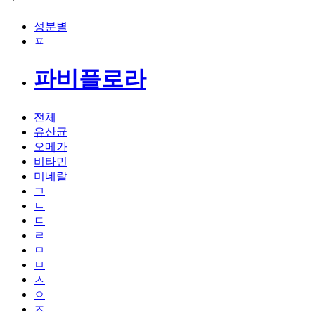
성분별
ㅍ
파비플로라
전체
유산균
오메가
비타민
미네랄
ㄱ
ㄴ
ㄷ
ㄹ
ㅁ
ㅂ
ㅅ
ㅇ
ㅈ