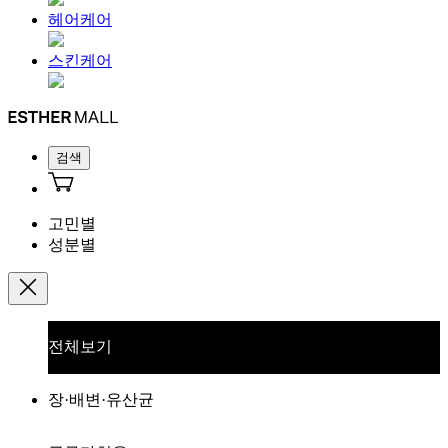
헤어케어
스킨케어
검색
고민별
성분별
전체보기
장·배변·유산균