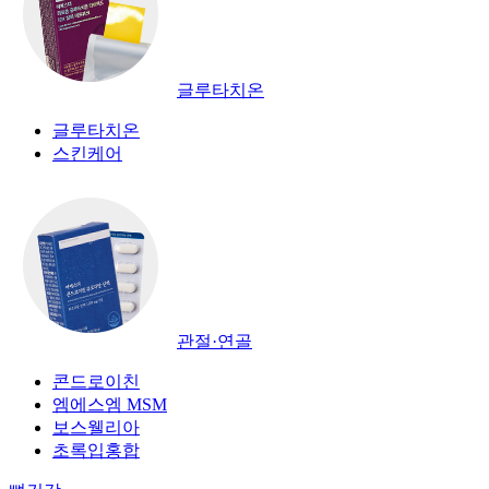
글루타치온
글루타치온
스킨케어
관절·연골
콘드로이친
엠에스엠 MSM
보스웰리아
초록입홍합