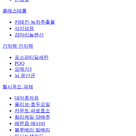
콜레스테롤
카테킨·녹차추출물
식이섬유
감마리놀렌산
기억력·인지력
포스파티딜세린
PQQ
오메가3
뇌 유산균
헬시푸드·과채
대마종자유
올리브·호두오일
카무트·파로효소
컬리케일·양배추
레몬즙·애사비
블루베리·빌베리