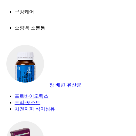
구강케어
쇼핑백·소분통
장·배변·유산균
프로바이오틱스
프리·포스트
차전자피·식이섬유