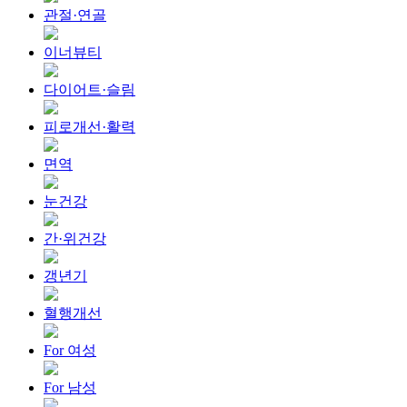
관절·연골
이너뷰티
다이어트·슬림
피로개선·활력
면역
눈건강
간·위건강
갱년기
혈행개선
For 여성
For 남성