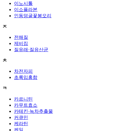
이노시톨
이소플라본
인동덩굴꽃봉오리
ㅈ
전해질
제비집
질유래·질유산균
ㅊ
차전자피
초록입홍합
ㅋ
카르니틴
카무트효소
카테킨·녹차추출물
커큐민
케라틴
케일