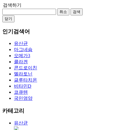
검색하기
취소
검색
닫기
인기검색어
유산균
마그네슘
오메가3
콜라겐
콘드로이친
멜라토닌
글루타치온
비타민D
코큐텐
국민영양
카테고리
유산균