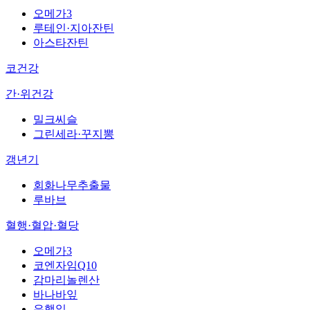
오메가3
루테인·지아잔틴
아스타잔틴
코건강
간·위건강
밀크씨슬
그린세라·꾸지뽕
갱년기
회화나무추출물
루바브
혈행·혈압·혈당
오메가3
코엔자임Q10
감마리놀렌산
바나바잎
은행잎