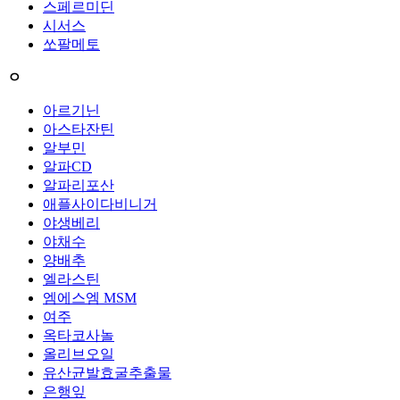
스페르미딘
시서스
쏘팔메토
ㅇ
아르기닌
아스타잔틴
알부민
알파CD
알파리포산
애플사이다비니거
야생베리
야채수
양배추
엘라스틴
엠에스엠 MSM
여주
옥타코사놀
올리브오일
유산균발효굴추출물
은행잎