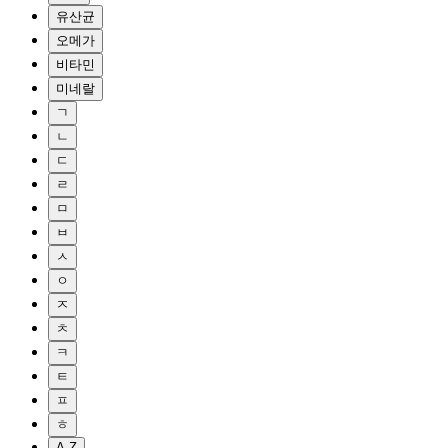
유산균
오메가
비타민
미네랄
ㄱ
ㄴ
ㄷ
ㄹ
ㅁ
ㅂ
ㅅ
ㅇ
ㅈ
ㅊ
ㅋ
ㅌ
ㅍ
ㅎ
A-Z