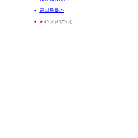
공식몰특가
4.9 (리뷰 3,794개)