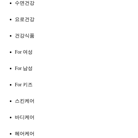
수면건강
요로건강
건강식품
For 여성
For 남성
For 키즈
스킨케어
바디케어
헤어케어