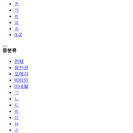
ㅊ
ㅋ
ㅌ
ㅍ
ㅎ
A-Z
중분류
전체
유산균
오메가
비타민
미네랄
ㄱ
ㄴ
ㄷ
ㄹ
ㅁ
ㅂ
ㅅ