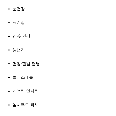
눈건강
코건강
간·위건강
갱년기
혈행·혈압·혈당
콜레스테롤
기억력·인지력
헬시푸드·과채