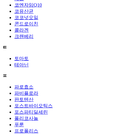
코엔자임Q10
코유산균
코코넛오일
콘드로이친
콜라겐
크랜베리
ㅌ
토마토
테아닌
ㅍ
파로효소
파비플로라
판토텐산
포스트바이오틱스
포스파티딜세린
폴리코사놀
푸룬
프로폴리스