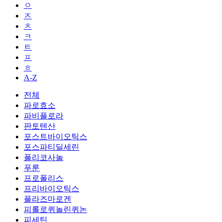
ㅇ
ㅈ
ㅊ
ㅋ
ㅌ
ㅍ
ㅎ
A-Z
전체
파로효소
파비플로라
판토텐산
포스트바이오틱스
포스파티딜세린
폴리코사놀
푸룬
프로폴리스
프리바이오틱스
플라즈마로겐
피롤로퀴놀린퀴논
피세틴