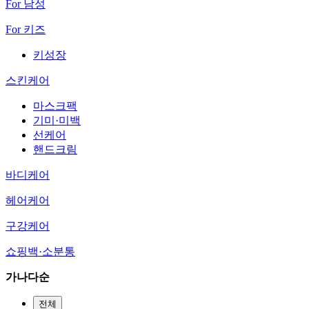
For 남성
For 키즈
키성장
스킨케어
마스크팩
기미·미백
선케어
핸드크림
바디케어
헤어케어
구강케어
쇼핑백·소분통
가나다순
전체