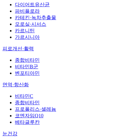
다이어트유산균
파비플로라
카테킨·녹차추출물
모로실·시서스
카르니틴
가르시니아
피로개선·활력
종합비타민
비타민B군
벤포티아민
면역·항산화
비타민C
종합비타민
프로폴리스·셀레늄
코엔자임Q10
베타글루칸
눈건강