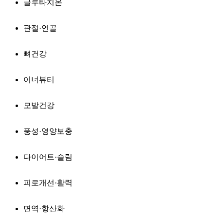
글루타치온
관절·연골
뼈건강
이너뷰티
모발건강
풍성·영양보충
다이어트·슬림
피로개선·활력
면역·항산화