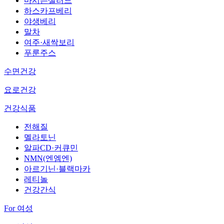
마시는샐러드
하스카프베리
야생베리
말차
여주·새싹보리
푸룬주스
수면건강
요로건강
건강식품
전해질
멜라토닌
알파CD·커큐민
NMN(엔엠엔)
아르기닌·블랙마카
레티놀
건강간식
For 여성