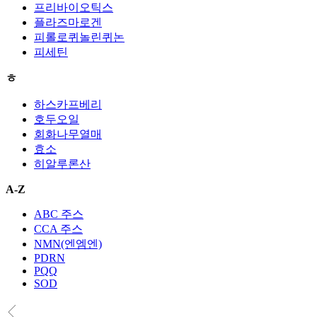
프리바이오틱스
플라즈마로겐
피롤로퀴놀린퀴논
피세틴
ㅎ
하스카프베리
호두오일
회화나무열매
효소
히알루론산
A-Z
ABC 주스
CCA 주스
NMN(엔엠엔)
PDRN
PQQ
SOD