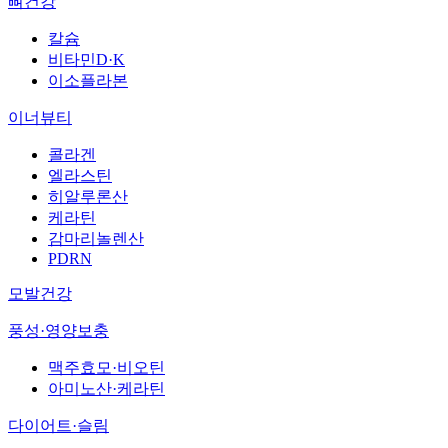
뼈건강
칼슘
비타민D·K
이소플라본
이너뷰티
콜라겐
엘라스틴
히알루론산
케라틴
감마리놀렌산
PDRN
모발건강
풍성·영양보충
맥주효모·비오틴
아미노산·케라틴
다이어트·슬림