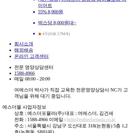
이어트
55%
8,900원
박스당 8,000원대~
4.9 (리뷰 3,794개)
회사소개
해외배송
온라인 고객센터
전문 영양상담센터
1588-4966
매일 08:00 - 20:00
여에스더 박사가 직접 교육한 전문영양상담사 NC가 고
객님을 위해 대기 중입니다.
에스더몰 사업자정보
상호 : 에스더포뮬러(주)
대표 : 여에스더, 김건세
전화 : 1588-4966
이메일 :
help@estherformula.co.kr
주소 : 서울특별시 강남구 도산대로 318(논현동) 5층 1,2
호(논현동, SB타워)