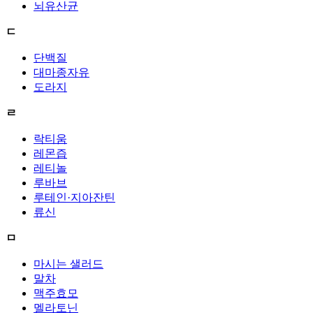
뇌유산균
ㄷ
단백질
대마종자유
도라지
ㄹ
락티움
레몬즙
레티놀
루바브
루테인·지아잔틴
류신
ㅁ
마시는 샐러드
말차
맥주효모
멜라토닌