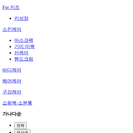
For 키즈
키성장
스킨케어
마스크팩
기미·미백
선케어
핸드크림
바디케어
헤어케어
구강케어
쇼핑백·소분통
가나다순
전체
유산균