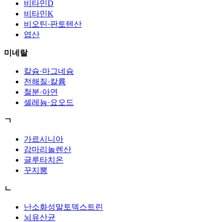
비타민D
비타민K
비오틴·판토텐산
엽산
미네랄
칼슘·마그네슘
전해질·칼륨
철분·아연
셀레늄·요오드
ㄱ
가르시니아
감마리놀렌산
글루타치온
꾸지뽕
ㄴ
난소화성말토덱스트린
뇌유산균