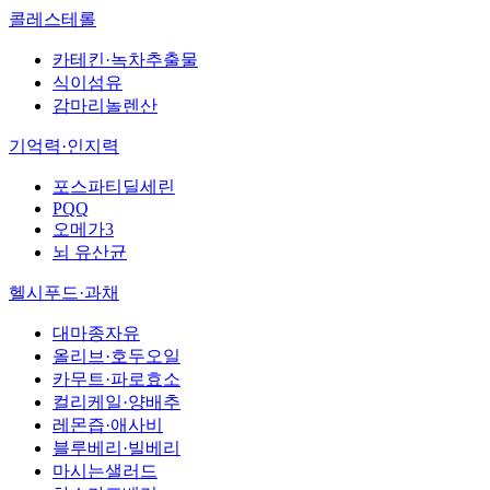
콜레스테롤
카테킨·녹차추출물
식이섬유
감마리놀렌산
기억력·인지력
포스파티딜세린
PQQ
오메가3
뇌 유산균
헬시푸드·과채
대마종자유
올리브·호두오일
카무트·파로효소
컬리케일·양배추
레몬즙·애사비
블루베리·빌베리
마시는샐러드