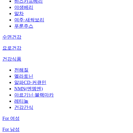
하스카프베리
야생베리
말차
여주·새싹보리
푸룬주스
수면건강
요로건강
건강식품
전해질
멜라토닌
알파CD·커큐민
NMN(엔엠엔)
아르기닌·블랙마카
레티놀
건강간식
For 여성
For 남성