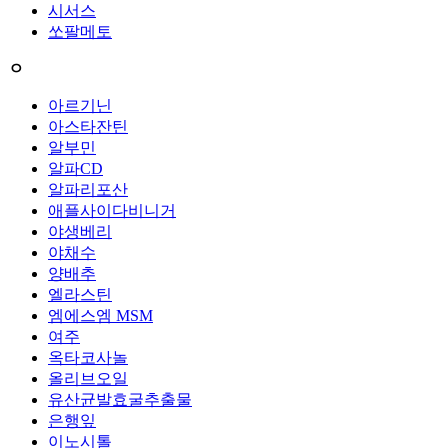
시서스
쏘팔메토
ㅇ
아르기닌
아스타잔틴
알부민
알파CD
알파리포산
애플사이다비니거
야생베리
야채수
양배추
엘라스틴
엠에스엠 MSM
여주
옥타코사놀
올리브오일
유산균발효굴추출물
은행잎
이노시톨