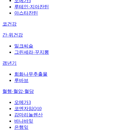
오메가3
루테인·지아잔틴
아스타잔틴
코건강
간·위건강
밀크씨슬
그린세라·꾸지뽕
갱년기
회화나무추출물
루바브
혈행·혈압·혈당
오메가3
코엔자임Q10
감마리놀렌산
바나바잎
은행잎