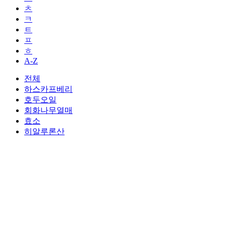
ㅊ
ㅋ
ㅌ
ㅍ
ㅎ
A-Z
전체
하스카프베리
호두오일
회화나무열매
효소
히알루론산