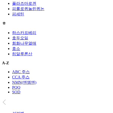
플라즈마로겐
피롤로퀴놀린퀴논
피세틴
ㅎ
하스카프베리
호두오일
회화나무열매
효소
히알루론산
A-Z
ABC 주스
CCA 주스
NMN(엔엠엔)
PQQ
SOD