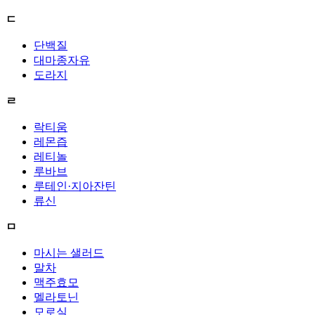
ㄷ
단백질
대마종자유
도라지
ㄹ
락티움
레몬즙
레티놀
루바브
루테인·지아잔틴
류신
ㅁ
마시는 샐러드
말차
맥주효모
멜라토닌
모로실