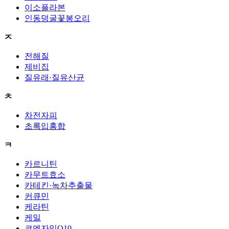
이소플라본
인동덩굴꽃봉오리
ㅈ
전해질
제비집
질유래·질유산균
ㅊ
차전자피
초록입홍합
ㅋ
카르니틴
카무트효소
카테킨·녹차추출물
커큐민
케라틴
케일
코엔자임Q10