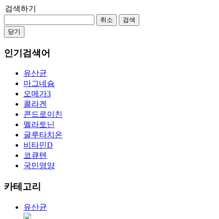
검색하기
취소
검색
닫기
인기검색어
유산균
마그네슘
오메가3
콜라겐
콘드로이친
멜라토닌
글루타치온
비타민D
코큐텐
국민영양
카테고리
유산균