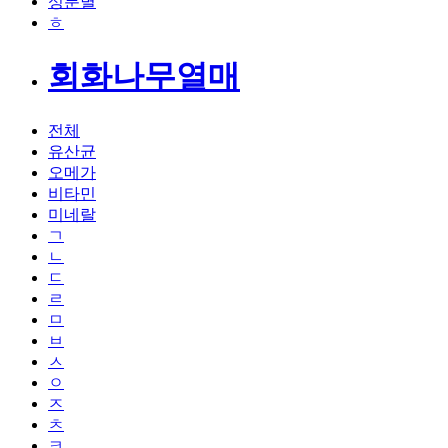
성분별
ㅎ
회화나무열매
전체
유산균
오메가
비타민
미네랄
ㄱ
ㄴ
ㄷ
ㄹ
ㅁ
ㅂ
ㅅ
ㅇ
ㅈ
ㅊ
ㅋ