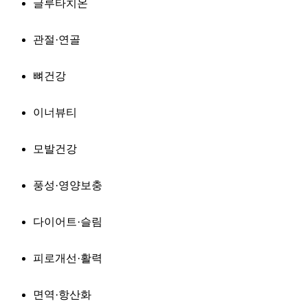
글루타치온
관절·연골
뼈건강
이너뷰티
모발건강
풍성·영양보충
다이어트·슬림
피로개선·활력
면역·항산화