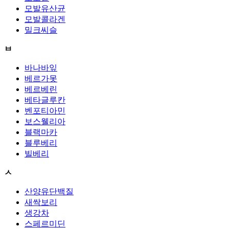
모발유산균
모발콜라겐
밀크씨슬
ㅂ
바나바잎
베르가못
베르베린
베타글루칸
벤포티아민
보스웰리아
블랙마카
블루베리
빌베리
ㅅ
산양유단백질
새싹보리
생강차
스페르미딘