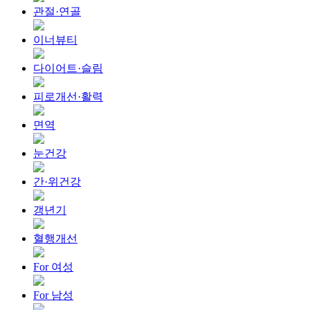
관절·연골
이너뷰티
다이어트·슬림
피로개선·활력
면역
눈건강
간·위건강
갱년기
혈행개선
For 여성
For 남성