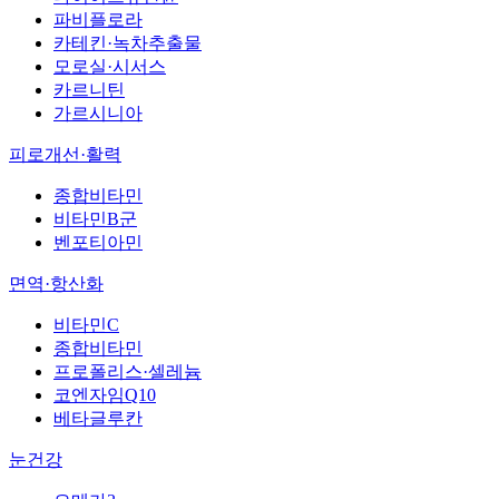
파비플로라
카테킨·녹차추출물
모로실·시서스
카르니틴
가르시니아
피로개선·활력
종합비타민
비타민B군
벤포티아민
면역·항산화
비타민C
종합비타민
프로폴리스·셀레늄
코엔자임Q10
베타글루칸
눈건강