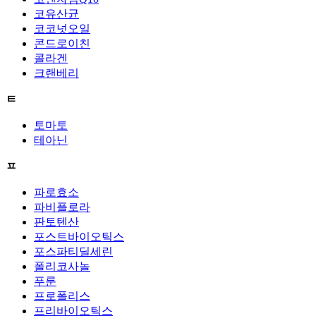
코유산균
코코넛오일
콘드로이친
콜라겐
크랜베리
ㅌ
토마토
테아닌
ㅍ
파로효소
파비플로라
판토텐산
포스트바이오틱스
포스파티딜세린
폴리코사놀
푸룬
프로폴리스
프리바이오틱스