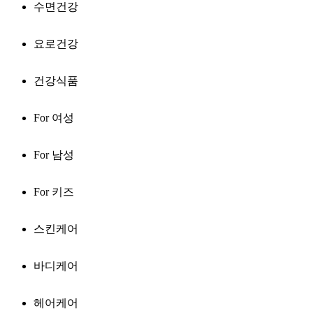
수면건강
요로건강
건강식품
For 여성
For 남성
For 키즈
스킨케어
바디케어
헤어케어