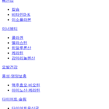
뼈건강
칼슘
비타민D·K
이소플라본
이너뷰티
콜라겐
엘라스틴
히알루론산
케라틴
감마리놀렌산
모발건강
풍성·영양보충
맥주효모·비오틴
아미노산·케라틴
다이어트·슬림
다이어트유산균