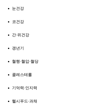
눈건강
코건강
간·위건강
갱년기
혈행·혈압·혈당
콜레스테롤
기억력·인지력
헬시푸드·과채