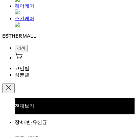
헤어케어
스킨케어
검색
고민별
성분별
전체보기
장·배변·유산균