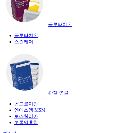
글루타치온
글루타치온
스킨케어
관절·연골
콘드로이친
엠에스엠 MSM
보스웰리아
초록입홍합