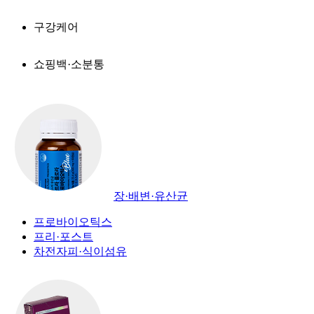
구강케어
쇼핑백·소분통
장·배변·유산균
프로바이오틱스
프리·포스트
차전자피·식이섬유