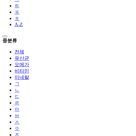
ㅌ
ㅍ
ㅎ
A-Z
중분류
전체
유산균
오메가
비타민
미네랄
ㄱ
ㄴ
ㄷ
ㄹ
ㅁ
ㅂ
ㅅ
ㅇ
ㅈ