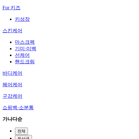
For 키즈
키성장
스킨케어
마스크팩
기미·미백
선케어
핸드크림
바디케어
헤어케어
구강케어
쇼핑백·소분통
가나다순
전체
유산균