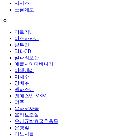
시서스
쏘팔메토
ㅇ
아르기닌
아스타잔틴
알부민
알파CD
알파리포산
애플사이다비니거
야생베리
야채수
양배추
엘라스틴
엠에스엠 MSM
여주
옥타코사놀
올리브오일
유산균발효굴추출물
은행잎
이노시톨