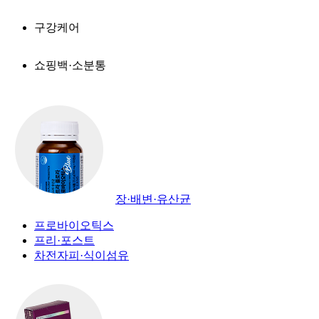
구강케어
쇼핑백·소분통
장·배변·유산균
프로바이오틱스
프리·포스트
차전자피·식이섬유