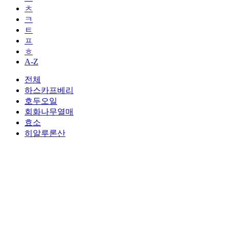
ㅊ
ㅋ
ㅌ
ㅍ
ㅎ
A-Z
전체
하스카프베리
호두오일
회화나무열매
효소
히알루론산