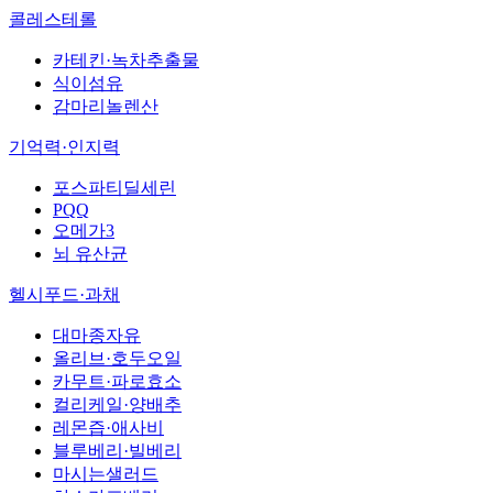
콜레스테롤
카테킨·녹차추출물
식이섬유
감마리놀렌산
기억력·인지력
포스파티딜세린
PQQ
오메가3
뇌 유산균
헬시푸드·과채
대마종자유
올리브·호두오일
카무트·파로효소
컬리케일·양배추
레몬즙·애사비
블루베리·빌베리
마시는샐러드