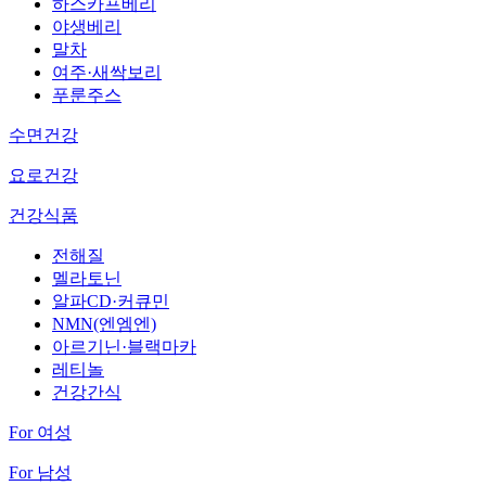
하스카프베리
야생베리
말차
여주·새싹보리
푸룬주스
수면건강
요로건강
건강식품
전해질
멜라토닌
알파CD·커큐민
NMN(엔엠엔)
아르기닌·블랙마카
레티놀
건강간식
For 여성
For 남성