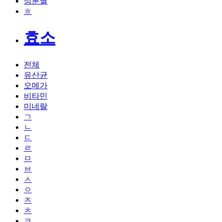
성분별
ㅎ
효소
전체
유산균
오메가
비타민
미네랄
ㄱ
ㄴ
ㄷ
ㄹ
ㅁ
ㅂ
ㅅ
ㅇ
ㅈ
ㅊ
ㅋ