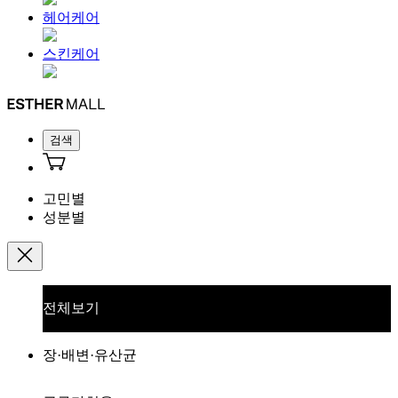
헤어케어
스킨케어
검색
고민별
성분별
전체보기
장·배변·유산균