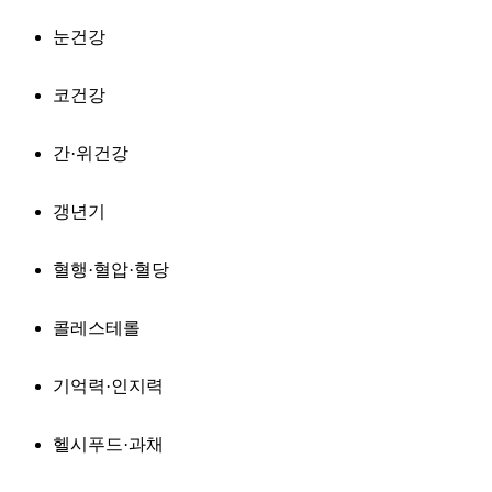
눈건강
코건강
간·위건강
갱년기
혈행·혈압·혈당
콜레스테롤
기억력·인지력
헬시푸드·과채