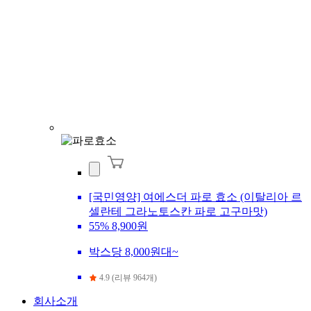
[국민영양] 여에스더 파로 효소 (이탈리아 르
셀란테 그라노토스칸 파로 고구마맛)
55%
8,900원
박스당 8,000원대~
4.9 (리뷰 964개)
회사소개