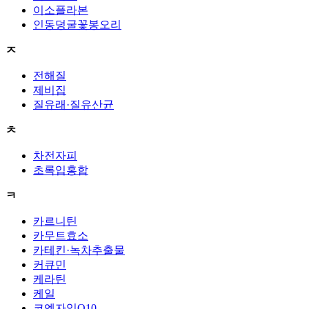
이소플라본
인동덩굴꽃봉오리
ㅈ
전해질
제비집
질유래·질유산균
ㅊ
차전자피
초록입홍합
ㅋ
카르니틴
카무트효소
카테킨·녹차추출물
커큐민
케라틴
케일
코엔자임Q10