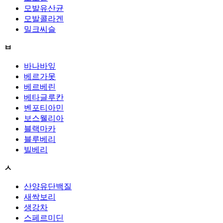
모발유산균
모발콜라겐
밀크씨슬
ㅂ
바나바잎
베르가못
베르베린
베타글루칸
벤포티아민
보스웰리아
블랙마카
블루베리
빌베리
ㅅ
산양유단백질
새싹보리
생강차
스페르미딘