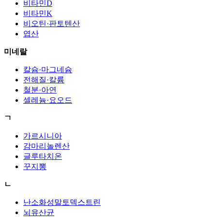
비타민D
비타민K
비오틴·판토텐산
엽산
미네랄
칼슘·마그네슘
전해질·칼륨
철분·아연
셀레늄·요오드
ㄱ
가르시니아
감마리놀렌산
글루타치온
꾸지뽕
ㄴ
난소화성말토덱스트린
뇌유산균