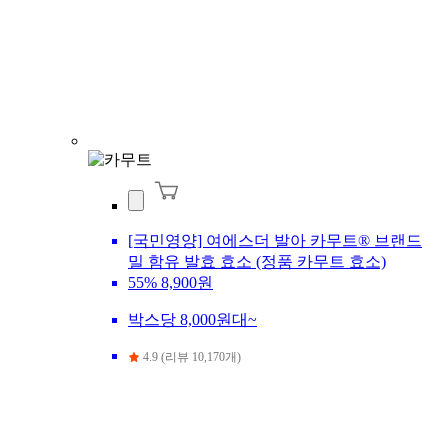
[국민영양] 여에스더 발아 카무트® 브랜드
밀 함유 발효 효소 (정품 카무트 효소)
55%
8,900원
박스당 8,000원대~
4.9 (리뷰 10,170개)