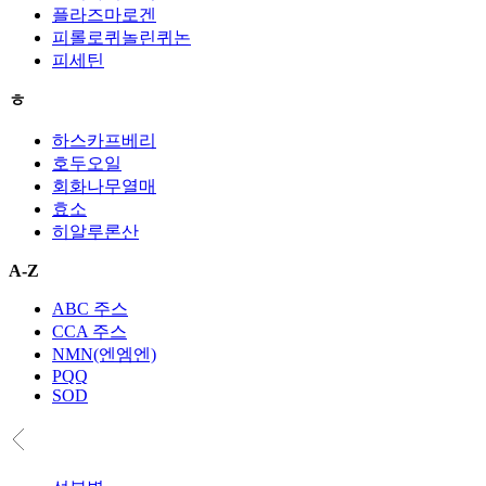
플라즈마로겐
피롤로퀴놀린퀴논
피세틴
ㅎ
하스카프베리
호두오일
회화나무열매
효소
히알루론산
A-Z
ABC 주스
CCA 주스
NMN(엔엠엔)
PQQ
SOD