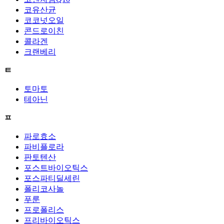
코유산균
코코넛오일
콘드로이친
콜라겐
크랜베리
ㅌ
토마토
테아닌
ㅍ
파로효소
파비플로라
판토텐산
포스트바이오틱스
포스파티딜세린
폴리코사놀
푸룬
프로폴리스
프리바이오틱스