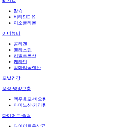
뼈건강
칼슘
비타민D·K
이소플라본
이너뷰티
콜라겐
엘라스틴
히알루론산
케라틴
감마리놀렌산
모발건강
풍성·영양보충
맥주효모·비오틴
아미노산·케라틴
다이어트·슬림
다이어트유산균