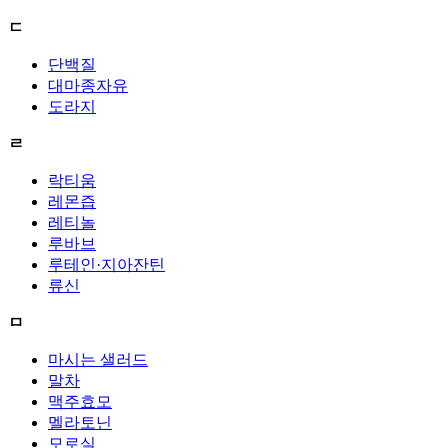
ㄷ
단백질
대마종자유
도라지
ㄹ
락티움
레몬즙
레티놀
루바브
루테인·지아잔틴
류신
ㅁ
마시는 샐러드
말차
맥주효모
멜라토닌
모로실