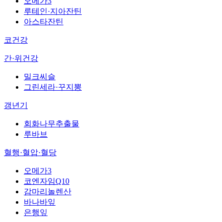
오메가3
루테인·지아잔틴
아스타잔틴
코건강
간·위건강
밀크씨슬
그린세라·꾸지뽕
갱년기
회화나무추출물
루바브
혈행·혈압·혈당
오메가3
코엔자임Q10
감마리놀렌산
바나바잎
은행잎