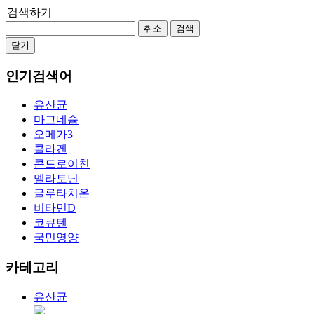
검색하기
취소
검색
닫기
인기검색어
유산균
마그네슘
오메가3
콜라겐
콘드로이친
멜라토닌
글루타치온
비타민D
코큐텐
국민영양
카테고리
유산균