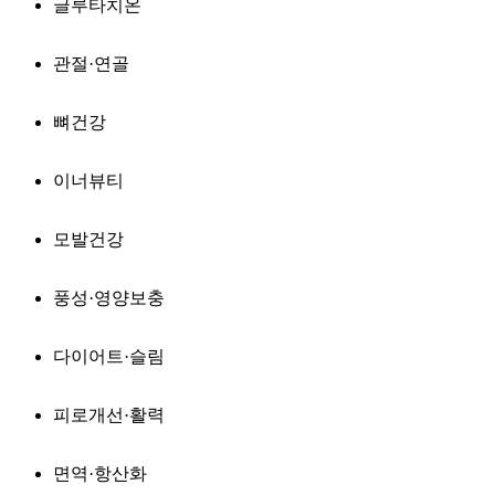
글루타치온
관절·연골
뼈건강
이너뷰티
모발건강
풍성·영양보충
다이어트·슬림
피로개선·활력
면역·항산화