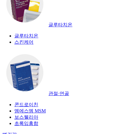
글루타치온
글루타치온
스킨케어
관절·연골
콘드로이친
엠에스엠 MSM
보스웰리아
초록입홍합