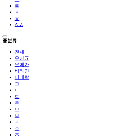
ㅌ
ㅍ
ㅎ
A-Z
중분류
전체
유산균
오메가
비타민
미네랄
ㄱ
ㄴ
ㄷ
ㄹ
ㅁ
ㅂ
ㅅ
ㅇ
ㅈ