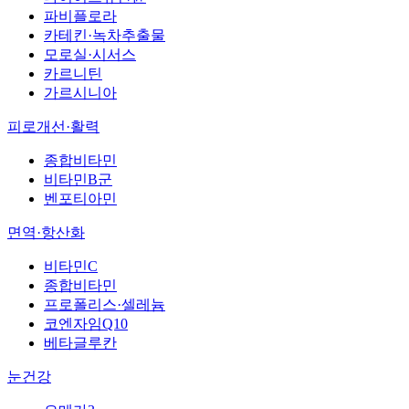
파비플로라
카테킨·녹차추출물
모로실·시서스
카르니틴
가르시니아
피로개선·활력
종합비타민
비타민B군
벤포티아민
면역·항산화
비타민C
종합비타민
프로폴리스·셀레늄
코엔자임Q10
베타글루칸
눈건강