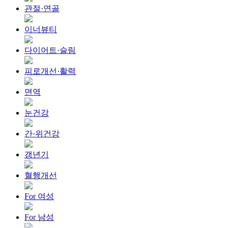
관절·연골
이너뷰티
다이어트·슬림
피로개선·활력
면역
눈건강
간·위건강
갱년기
혈행개선
For 여성
For 남성