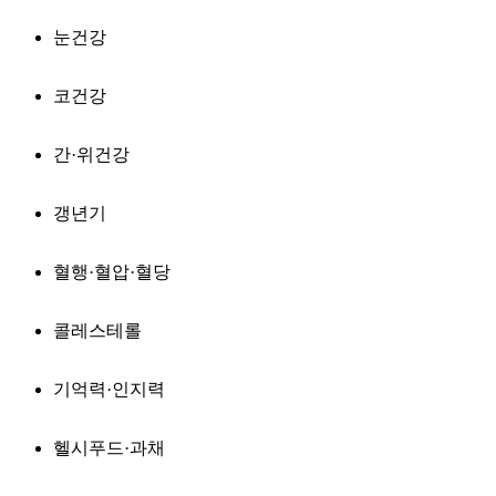
눈건강
코건강
간·위건강
갱년기
혈행·혈압·혈당
콜레스테롤
기억력·인지력
헬시푸드·과채