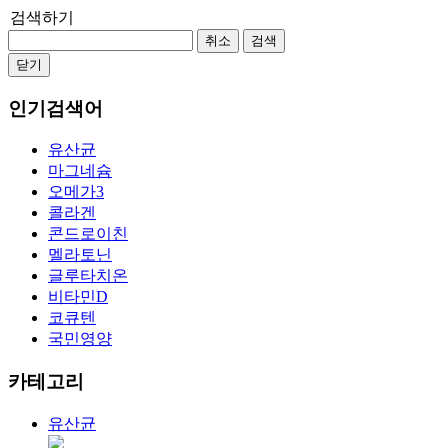
검색하기
취소
검색
닫기
인기검색어
유산균
마그네슘
오메가3
콜라겐
콘드로이친
멜라토닌
글루타치온
비타민D
코큐텐
국민영양
카테고리
유산균