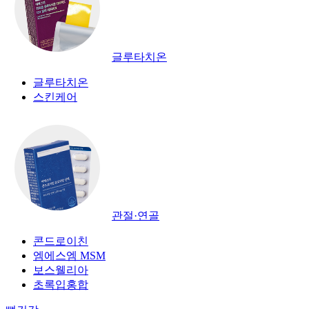
글루타치온
글루타치온
스킨케어
관절·연골
콘드로이친
엠에스엠 MSM
보스웰리아
초록입홍합