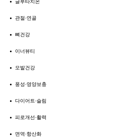
글루타치온
관절·연골
뼈건강
이너뷰티
모발건강
풍성·영양보충
다이어트·슬림
피로개선·활력
면역·항산화