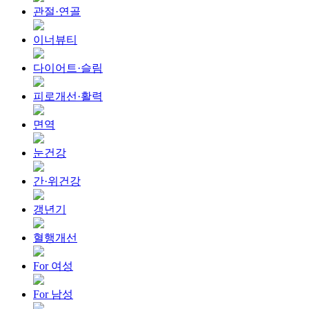
관절·연골
이너뷰티
다이어트·슬림
피로개선·활력
면역
눈건강
간·위건강
갱년기
혈행개선
For 여성
For 남성