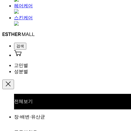
헤어케어
스킨케어
검색
고민별
성분별
전체보기
장·배변·유산균