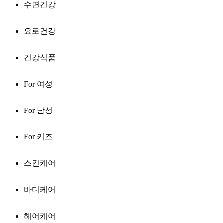
수면건강
요로건강
건강식품
For 여성
For 남성
For 키즈
스킨케어
바디케어
헤어케어