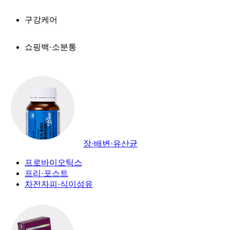
구강케어
쇼핑백·소분통
장·배변·유산균
프로바이오틱스
프리·포스트
차전자피·식이섬유