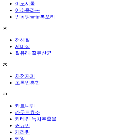
이노시톨
이소플라본
인동덩굴꽃봉오리
ㅈ
전해질
제비집
질유래·질유산균
ㅊ
차전자피
초록입홍합
ㅋ
카르니틴
카무트효소
카테킨·녹차추출물
커큐민
케라틴
케일