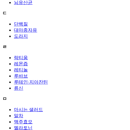
뇌유산균
ㄷ
단백질
대마종자유
도라지
ㄹ
락티움
레몬즙
레티놀
루바브
루테인·지아잔틴
류신
ㅁ
마시는 샐러드
말차
맥주효모
멜라토닌