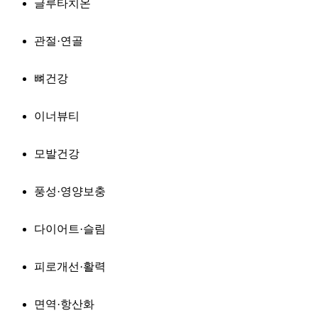
글루타치온
관절·연골
뼈건강
이너뷰티
모발건강
풍성·영양보충
다이어트·슬림
피로개선·활력
면역·항산화