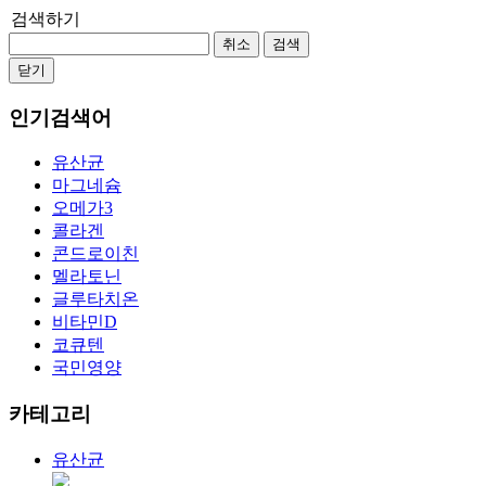
검색하기
취소
검색
닫기
인기검색어
유산균
마그네슘
오메가3
콜라겐
콘드로이친
멜라토닌
글루타치온
비타민D
코큐텐
국민영양
카테고리
유산균