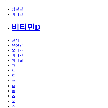
성분별
비타민
비타민D
전체
유산균
오메가
비타민
미네랄
ㄱ
ㄴ
ㄷ
ㄹ
ㅁ
ㅂ
ㅅ
ㅇ
ㅈ