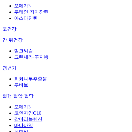
오메가3
루테인·지아잔틴
아스타잔틴
코건강
간·위건강
밀크씨슬
그린세라·꾸지뽕
갱년기
회화나무추출물
루바브
혈행·혈압·혈당
오메가3
코엔자임Q10
감마리놀렌산
바나바잎
은행잎