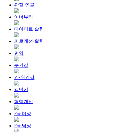
관절·연골
이너뷰티
다이어트·슬림
피로개선·활력
면역
눈건강
간·위건강
갱년기
혈행개선
For 여성
For 남성