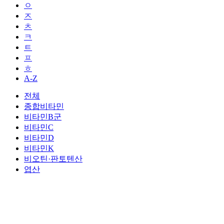
ㅇ
ㅈ
ㅊ
ㅋ
ㅌ
ㅍ
ㅎ
A-Z
전체
종합비타민
비타민B군
비타민C
비타민D
비타민K
비오틴·판토텐산
엽산