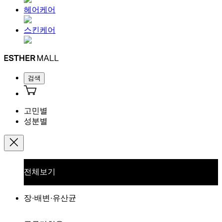
헤어케어
스킨케어
검색
고민별
성분별
전체보기
장·배변·유산균