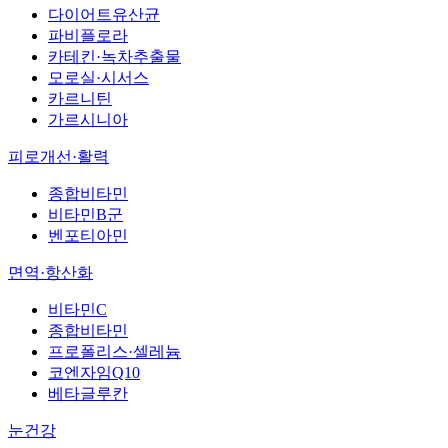
다이어트유산균
파비플로라
카테킨·녹차추출물
모로실·시서스
카르니틴
가르시니아
피로개선·활력
종합비타민
비타민B군
벤포티아민
면역·항산화
비타민C
종합비타민
프로폴리스·셀레늄
코엔자임Q10
베타글루칸
눈건강