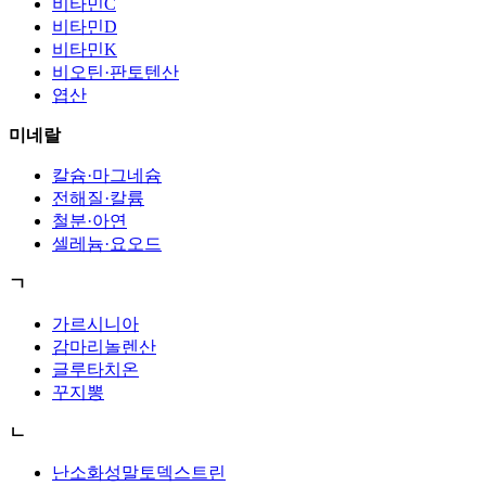
비타민C
비타민D
비타민K
비오틴·판토텐산
엽산
미네랄
칼슘·마그네슘
전해질·칼륨
철분·아연
셀레늄·요오드
ㄱ
가르시니아
감마리놀렌산
글루타치온
꾸지뽕
ㄴ
난소화성말토덱스트린