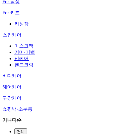
For 남성
For 키즈
키성장
스킨케어
마스크팩
기미·미백
선케어
핸드크림
바디케어
헤어케어
구강케어
쇼핑백·소분통
가나다순
전체