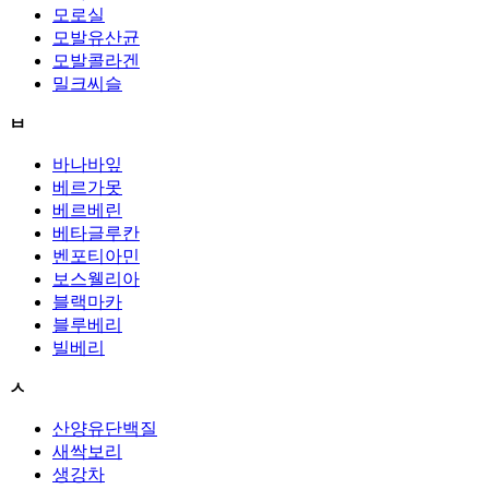
모로실
모발유산균
모발콜라겐
밀크씨슬
ㅂ
바나바잎
베르가못
베르베린
베타글루칸
벤포티아민
보스웰리아
블랙마카
블루베리
빌베리
ㅅ
산양유단백질
새싹보리
생강차