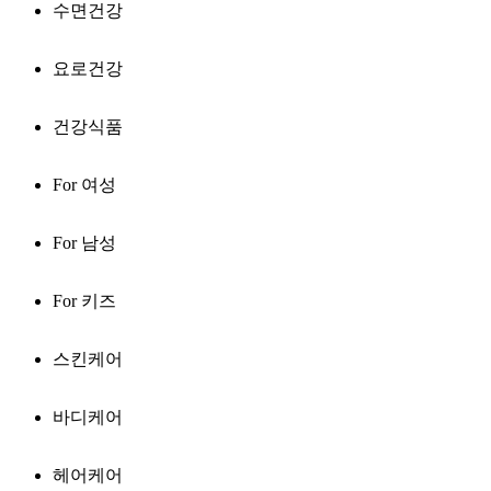
수면건강
요로건강
건강식품
For 여성
For 남성
For 키즈
스킨케어
바디케어
헤어케어