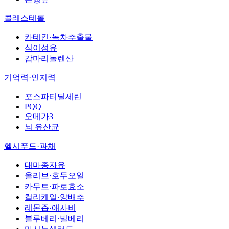
콜레스테롤
카테킨·녹차추출물
식이섬유
감마리놀렌산
기억력·인지력
포스파티딜세린
PQQ
오메가3
뇌 유산균
헬시푸드·과채
대마종자유
올리브·호두오일
카무트·파로효소
컬리케일·양배추
레몬즙·애사비
블루베리·빌베리