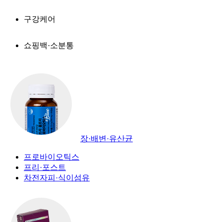
구강케어
쇼핑백·소분통
장·배변·유산균
프로바이오틱스
프리·포스트
차전자피·식이섬유