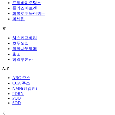
프리바이오틱스
플라즈마로겐
피롤로퀴놀린퀴논
피세틴
ㅎ
하스카프베리
호두오일
회화나무열매
효소
히알루론산
A-Z
ABC 주스
CCA 주스
NMN(엔엠엔)
PDRN
PQQ
SOD