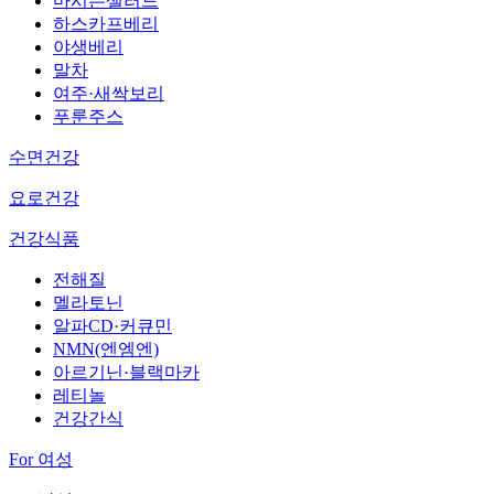
마시는샐러드
하스카프베리
야생베리
말차
여주·새싹보리
푸룬주스
수면건강
요로건강
건강식품
전해질
멜라토닌
알파CD·커큐민
NMN(엔엠엔)
아르기닌·블랙마카
레티놀
건강간식
For 여성