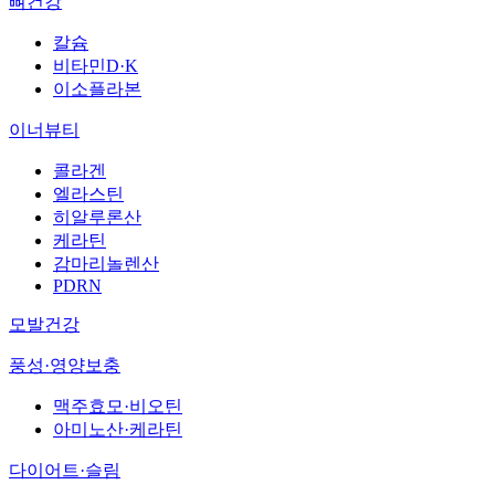
뼈건강
칼슘
비타민D·K
이소플라본
이너뷰티
콜라겐
엘라스틴
히알루론산
케라틴
감마리놀렌산
PDRN
모발건강
풍성·영양보충
맥주효모·비오틴
아미노산·케라틴
다이어트·슬림