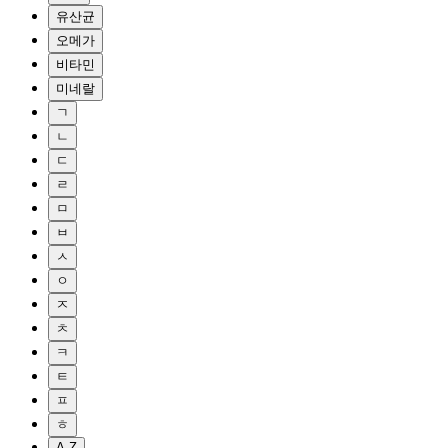
유산균
오메가
비타민
미네랄
ㄱ
ㄴ
ㄷ
ㄹ
ㅁ
ㅂ
ㅅ
ㅇ
ㅈ
ㅊ
ㅋ
ㅌ
ㅍ
ㅎ
A-Z