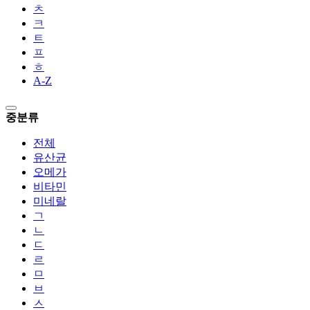
ㅊ
ㅋ
ㅌ
ㅍ
ㅎ
A-Z
중분류
전체
유산균
오메가
비타민
미네랄
ㄱ
ㄴ
ㄷ
ㄹ
ㅁ
ㅂ
ㅅ