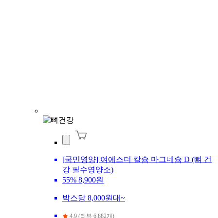
[국민영양] 여에스더 칼슘 마그네슘 D (뼈 건
강 필수영양소)
55%
8,900원
박스당 8,000원대~
4.9 (리뷰 6,882개)