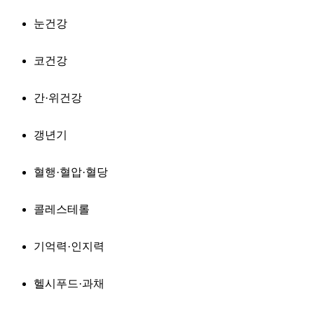
눈건강
코건강
간·위건강
갱년기
혈행·혈압·혈당
콜레스테롤
기억력·인지력
헬시푸드·과채