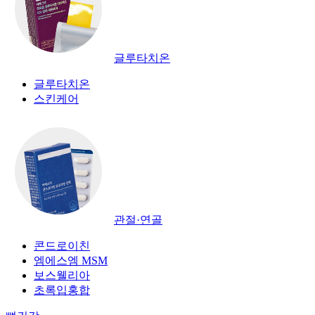
글루타치온
글루타치온
스킨케어
관절·연골
콘드로이친
엠에스엠 MSM
보스웰리아
초록입홍합