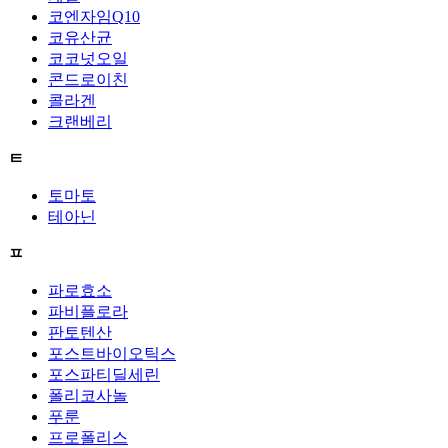
코엔자임Q10
코유산균
코코넛오일
콘드로이친
콜라겐
크랜베리
ㅌ
토마토
테아닌
ㅍ
파로효소
파비플로라
판토텐산
포스트바이오틱스
포스파티딜세린
폴리코사놀
푸룬
프로폴리스