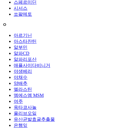
스페르미딘
시서스
쏘팔메토
ㅇ
아르기닌
아스타잔틴
알부민
알파CD
알파리포산
애플사이다비니거
야생베리
야채수
양배추
엘라스틴
엠에스엠 MSM
여주
옥타코사놀
올리브오일
유산균발효굴추출물
은행잎