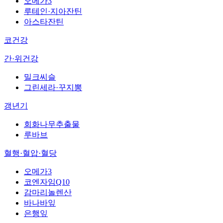
오메가3
루테인·지아잔틴
아스타잔틴
코건강
간·위건강
밀크씨슬
그린세라·꾸지뽕
갱년기
회화나무추출물
루바브
혈행·혈압·혈당
오메가3
코엔자임Q10
감마리놀렌산
바나바잎
은행잎