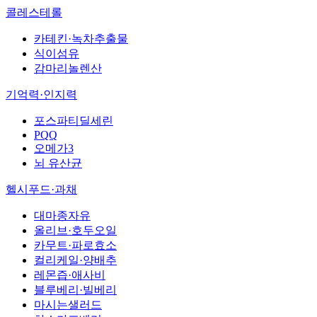
콜레스테롤
카테킨·녹차추출물
식이섬유
감마리놀렌산
기억력·인지력
포스파티딜세린
PQQ
오메가3
뇌 유산균
헬시푸드·과채
대마종자유
올리브·호두오일
카무트·파로효소
컬리케일·양배추
레몬즙·애사비
블루베리·빌베리
마시는샐러드