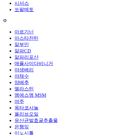
시서스
쏘팔메토
ㅇ
아르기닌
아스타잔틴
알부민
알파CD
알파리포산
애플사이다비니거
야생베리
야채수
양배추
엘라스틴
엠에스엠 MSM
여주
옥타코사놀
올리브오일
유산균발효굴추출물
은행잎
이노시톨