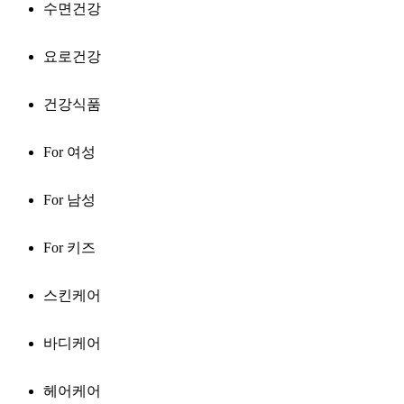
수면건강
요로건강
건강식품
For 여성
For 남성
For 키즈
스킨케어
바디케어
헤어케어