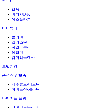
뼈건강
칼슘
비타민D·K
이소플라본
이너뷰티
콜라겐
엘라스틴
히알루론산
케라틴
감마리놀렌산
모발건강
풍성·영양보충
맥주효모·비오틴
아미노산·케라틴
다이어트·슬림
다이어트유산균