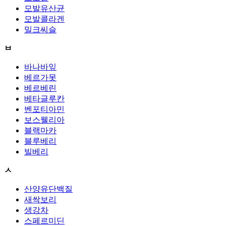
모발유산균
모발콜라겐
밀크씨슬
ㅂ
바나바잎
베르가못
베르베린
베타글루칸
벤포티아민
보스웰리아
블랙마카
블루베리
빌베리
ㅅ
산양유단백질
새싹보리
생강차
스페르미딘