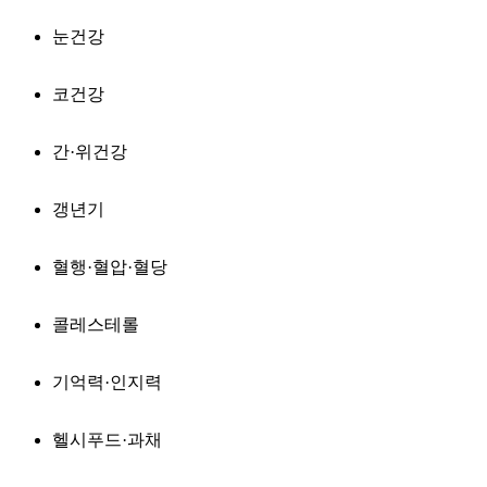
눈건강
코건강
간·위건강
갱년기
혈행·혈압·혈당
콜레스테롤
기억력·인지력
헬시푸드·과채