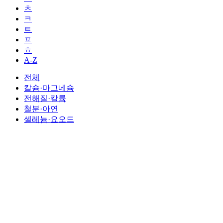
ㅊ
ㅋ
ㅌ
ㅍ
ㅎ
A-Z
전체
칼슘·마그네슘
전해질·칼륨
철분·아연
셀레늄·요오드