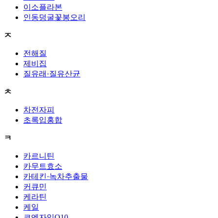
이소플라본
인동덩굴꽃봉오리
ㅈ
전해질
제비집
질유래·질유산균
ㅊ
차전자피
초록입홍합
ㅋ
카르니틴
카무트효소
카테킨·녹차추출물
커큐민
케라틴
케일
코엔자임Q10