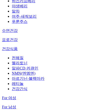
하스카프베리
야생베리
말차
여주·새싹보리
푸룬주스
수면건강
요로건강
건강식품
전해질
멜라토닌
알파CD·커큐민
NMN(엔엠엔)
아르기닌·블랙마카
레티놀
건강간식
For 여성
For 남성