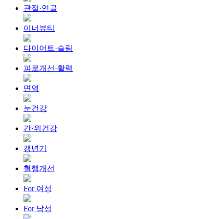
관절·연골
이너뷰티
다이어트·슬림
피로개선·활력
면역
눈건강
간·위건강
갱년기
혈행개선
For 여성
For 남성