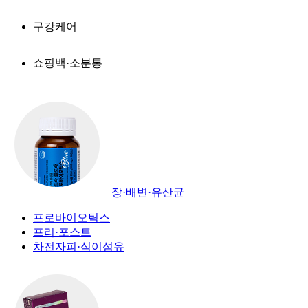
구강케어
쇼핑백·소분통
장·배변·유산균
프로바이오틱스
프리·포스트
차전자피·식이섬유