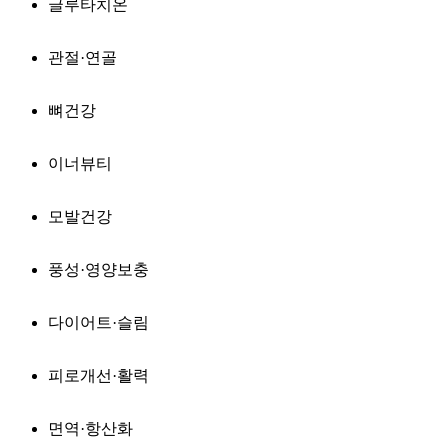
글루타치온
관절·연골
뼈건강
이너뷰티
모발건강
풍성·영양보충
다이어트·슬림
피로개선·활력
면역·항산화