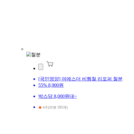
[국민영양] 여에스더 비헴철 리포퍼 철분
55%
8,900원
박스당 8,000원대~
4.9 (리뷰 395개)