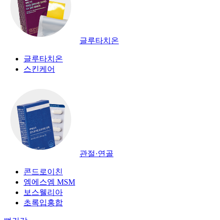
글루타치온
글루타치온
스킨케어
관절·연골
콘드로이친
엠에스엠 MSM
보스웰리아
초록입홍합