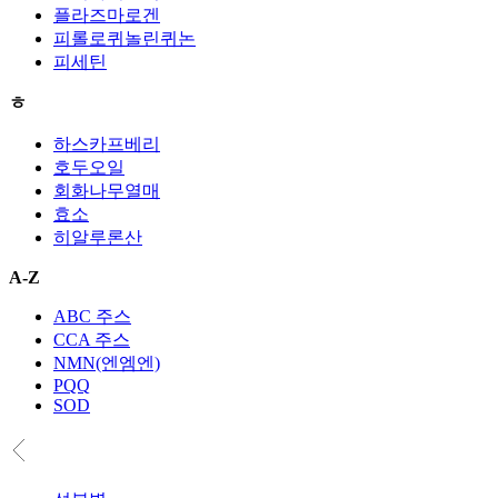
플라즈마로겐
피롤로퀴놀린퀴논
피세틴
ㅎ
하스카프베리
호두오일
회화나무열매
효소
히알루론산
A-Z
ABC 주스
CCA 주스
NMN(엔엠엔)
PQQ
SOD