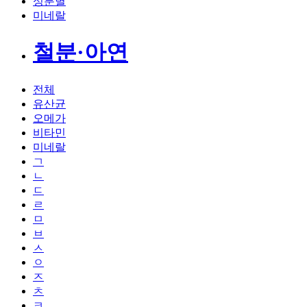
성분별
미네랄
철분·아연
전체
유산균
오메가
비타민
미네랄
ㄱ
ㄴ
ㄷ
ㄹ
ㅁ
ㅂ
ㅅ
ㅇ
ㅈ
ㅊ
ㅋ