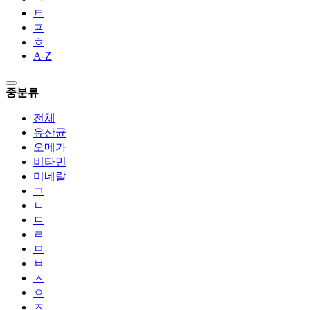
ㅌ
ㅍ
ㅎ
A-Z
중분류
전체
유산균
오메가
비타민
미네랄
ㄱ
ㄴ
ㄷ
ㄹ
ㅁ
ㅂ
ㅅ
ㅇ
ㅈ