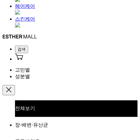
헤어케어
스킨케어
검색
고민별
성분별
전체보기
장·배변·유산균