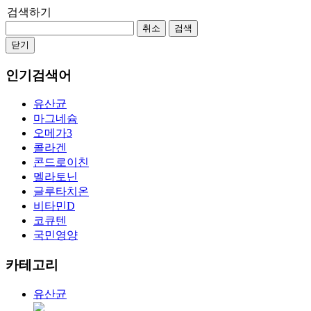
검색하기
취소
검색
닫기
인기검색어
유산균
마그네슘
오메가3
콜라겐
콘드로이친
멜라토닌
글루타치온
비타민D
코큐텐
국민영양
카테고리
유산균