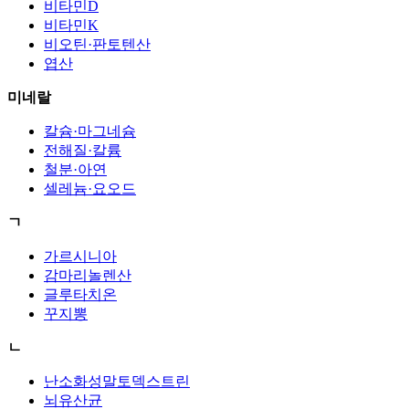
비타민D
비타민K
비오틴·판토텐산
엽산
미네랄
칼슘·마그네슘
전해질·칼륨
철분·아연
셀레늄·요오드
ㄱ
가르시니아
감마리놀렌산
글루타치온
꾸지뽕
ㄴ
난소화성말토덱스트린
뇌유산균