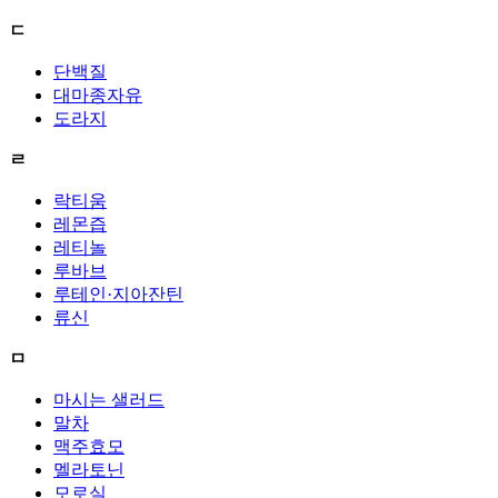
ㄷ
단백질
대마종자유
도라지
ㄹ
락티움
레몬즙
레티놀
루바브
루테인·지아잔틴
류신
ㅁ
마시는 샐러드
말차
맥주효모
멜라토닌
모로실