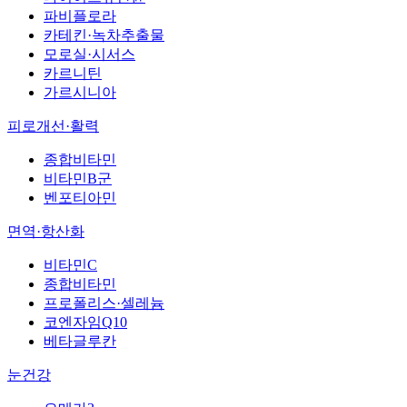
파비플로라
카테킨·녹차추출물
모로실·시서스
카르니틴
가르시니아
피로개선·활력
종합비타민
비타민B군
벤포티아민
면역·항산화
비타민C
종합비타민
프로폴리스·셀레늄
코엔자임Q10
베타글루칸
눈건강