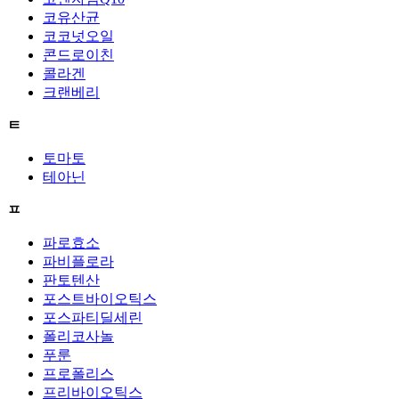
코유산균
코코넛오일
콘드로이친
콜라겐
크랜베리
ㅌ
토마토
테아닌
ㅍ
파로효소
파비플로라
판토텐산
포스트바이오틱스
포스파티딜세린
폴리코사놀
푸룬
프로폴리스
프리바이오틱스