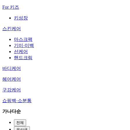
For 키즈
키성장
스킨케어
마스크팩
기미·미백
선케어
핸드크림
바디케어
헤어케어
구강케어
쇼핑백·소분통
가나다순
전체
유산균