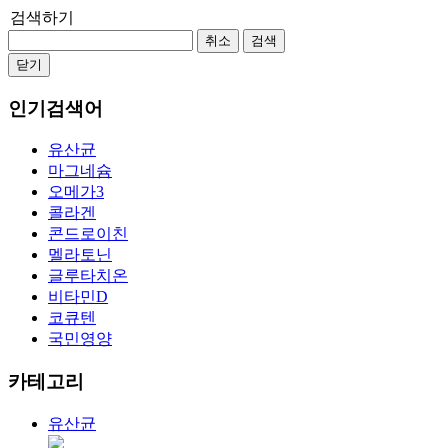
검색하기
취소
검색
닫기
인기검색어
유산균
마그네슘
오메가3
콜라겐
콘드로이친
멜라토닌
글루타치온
비타민D
코큐텐
국민영양
카테고리
유산균