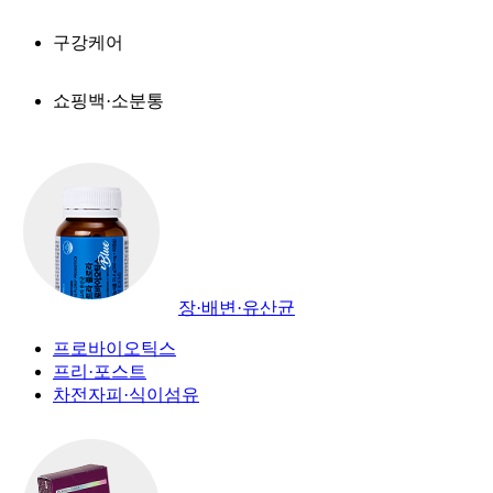
구강케어
쇼핑백·소분통
장·배변·유산균
프로바이오틱스
프리·포스트
차전자피·식이섬유