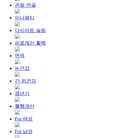
관절·연골
이너뷰티
다이어트·슬림
피로개선·활력
면역
눈건강
간·위건강
갱년기
혈행개선
For 여성
For 남성