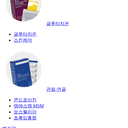
글루타치온
글루타치온
스킨케어
관절·연골
콘드로이친
엠에스엠 MSM
보스웰리아
초록입홍합