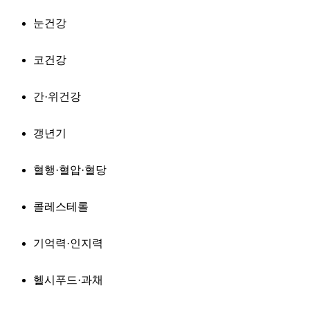
눈건강
코건강
간·위건강
갱년기
혈행·혈압·혈당
콜레스테롤
기억력·인지력
헬시푸드·과채