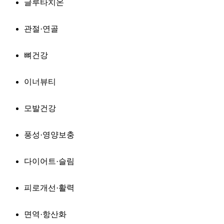
글루타치온
관절·연골
뼈건강
이너뷰티
모발건강
풍성·영양보충
다이어트·슬림
피로개선·활력
면역·항산화