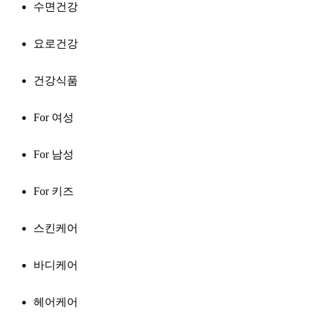
수면건강
요로건강
건강식품
For 여성
For 남성
For 키즈
스킨케어
바디케어
헤어케어