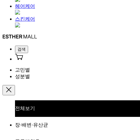
헤어케어
스킨케어
검색
고민별
성분별
전체보기
장·배변·유산균