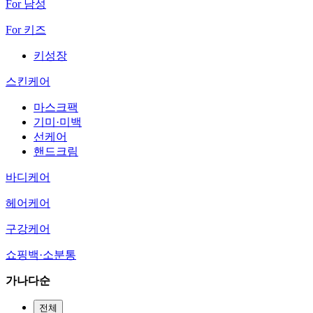
For 남성
For 키즈
키성장
스킨케어
마스크팩
기미·미백
선케어
핸드크림
바디케어
헤어케어
구강케어
쇼핑백·소분통
가나다순
전체