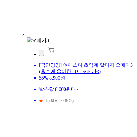
[국민영양] 여에스더 초임계 알티지 오메가3
(흡수에 용이한 rTG 오메가3)
55%
8,900원
박스당 8,000원대~
4.9 (리뷰 28,684개)