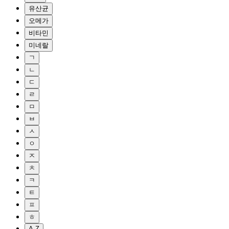
유산균
오메가
비타민
미네랄
ㄱ
ㄴ
ㄷ
ㄹ
ㅁ
ㅂ
ㅅ
ㅇ
ㅈ
ㅊ
ㅋ
ㅌ
ㅍ
ㅎ
A-Z