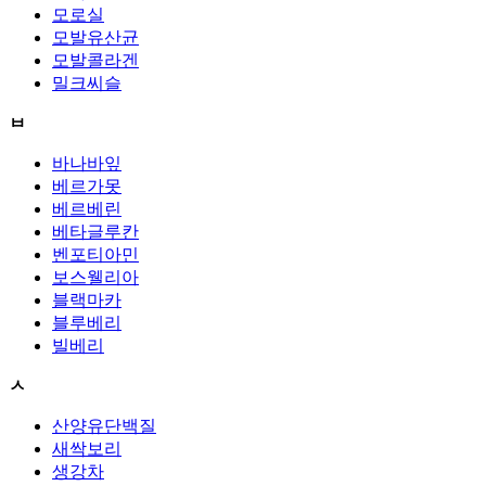
모로실
모발유산균
모발콜라겐
밀크씨슬
ㅂ
바나바잎
베르가못
베르베린
베타글루칸
벤포티아민
보스웰리아
블랙마카
블루베리
빌베리
ㅅ
산양유단백질
새싹보리
생강차