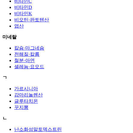
비타민C
비타민D
비타민K
비오틴·판토텐산
엽산
미네랄
칼슘·마그네슘
전해질·칼륨
철분·아연
셀레늄·요오드
ㄱ
가르시니아
감마리놀렌산
글루타치온
꾸지뽕
ㄴ
난소화성말토덱스트린