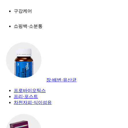
구강케어
쇼핑백·소분통
장·배변·유산균
프로바이오틱스
프리·포스트
차전자피·식이섬유