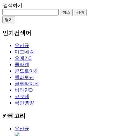
검색하기
취소
검색
닫기
인기검색어
유산균
마그네슘
오메가3
콜라겐
콘드로이친
멜라토닌
글루타치온
비타민D
코큐텐
국민영양
카테고리
유산균