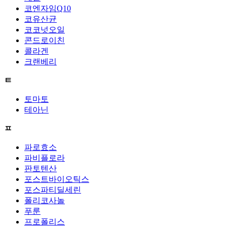
코엔자임Q10
코유산균
코코넛오일
콘드로이친
콜라겐
크랜베리
ㅌ
토마토
테아닌
ㅍ
파로효소
파비플로라
판토텐산
포스트바이오틱스
포스파티딜세린
폴리코사놀
푸룬
프로폴리스