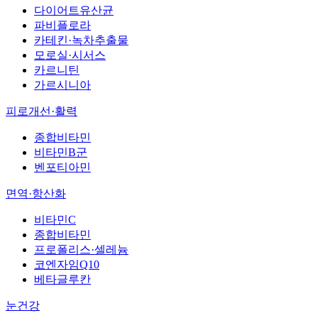
다이어트유산균
파비플로라
카테킨·녹차추출물
모로실·시서스
카르니틴
가르시니아
피로개선·활력
종합비타민
비타민B군
벤포티아민
면역·항산화
비타민C
종합비타민
프로폴리스·셀레늄
코엔자임Q10
베타글루칸
눈건강