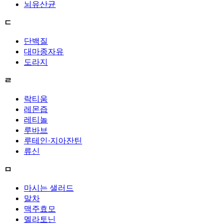
뇌유산균
ㄷ
단백질
대마종자유
도라지
ㄹ
락티움
레몬즙
레티놀
루바브
루테인·지아잔틴
류신
ㅁ
마시는 샐러드
말차
맥주효모
멜라토닌