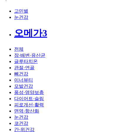
고민별
눈건강
오메가3
전체
장·배변·유산균
글루타치온
관절·연골
뼈건강
이너뷰티
모발건강
풍성·영양보충
다이어트·슬림
피로개선·활력
면역·항산화
눈건강
코건강
간·위건강