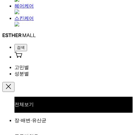
헤어케어
스킨케어
검색
고민별
성분별
전체보기
장·배변·유산균