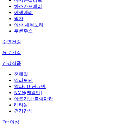
마시는샐러드
하스카프베리
야생베리
말차
여주·새싹보리
푸룬주스
수면건강
요로건강
건강식품
전해질
멜라토닌
알파CD·커큐민
NMN(엔엠엔)
아르기닌·블랙마카
레티놀
건강간식
For 여성