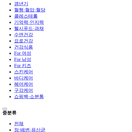
갱년기
혈행·혈압·혈당
콜레스테롤
기억력·인지력
헬시푸드·과채
수면건강
요로건강
건강식품
For 여성
For 남성
For 키즈
스킨케어
바디케어
헤어케어
구강케어
쇼핑백·소분통
중분류
전체
장·배변·유산균