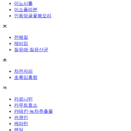
이노시톨
이소플라본
인동덩굴꽃봉오리
ㅈ
전해질
제비집
질유래·질유산균
ㅊ
차전자피
초록입홍합
ㅋ
카르니틴
카무트효소
카테킨·녹차추출물
커큐민
케라틴
케일