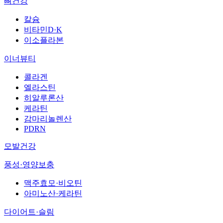
뼈건강
칼슘
비타민D·K
이소플라본
이너뷰티
콜라겐
엘라스틴
히알루론산
케라틴
감마리놀렌산
PDRN
모발건강
풍성·영양보충
맥주효모·비오틴
아미노산·케라틴
다이어트·슬림