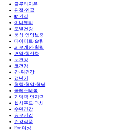
글루타치온
관절·연골
뼈건강
이너뷰티
모발건강
풍성·영양보충
다이어트·슬림
피로개선·활력
면역·항산화
눈건강
코건강
간·위건강
갱년기
혈행·혈압·혈당
콜레스테롤
기억력·인지력
헬시푸드·과채
수면건강
요로건강
건강식품
For 여성