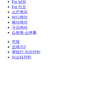
For 남성
For 키즈
스킨케어
바디케어
헤어케어
구강케어
쇼핑백·소분통
전체
오메가3
루테인·지아잔틴
아스타잔틴