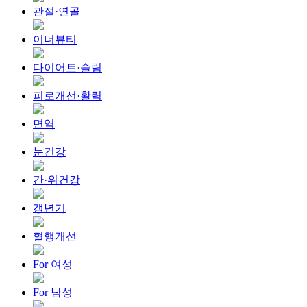
관절·연골
이너뷰티
다이어트·슬림
피로개선·활력
면역
눈건강
간·위건강
갱년기
혈행개선
For 여성
For 남성