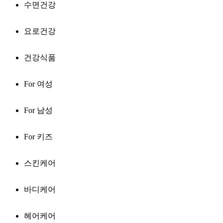
수면건강
요로건강
건강식품
For 여성
For 남성
For 키즈
스킨케어
바디케어
헤어케어