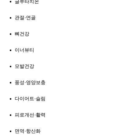
글루타치온
관절·연골
뼈건강
이너뷰티
모발건강
풍성·영양보충
다이어트·슬림
피로개선·활력
면역·항산화