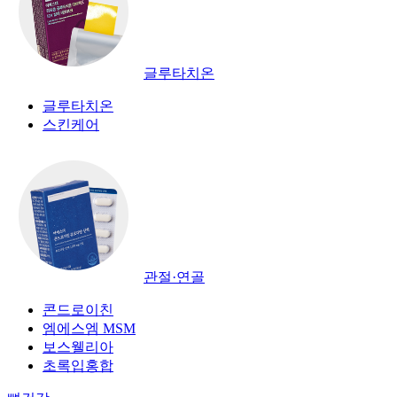
글루타치온
글루타치온
스킨케어
관절·연골
콘드로이친
엠에스엠 MSM
보스웰리아
초록입홍합