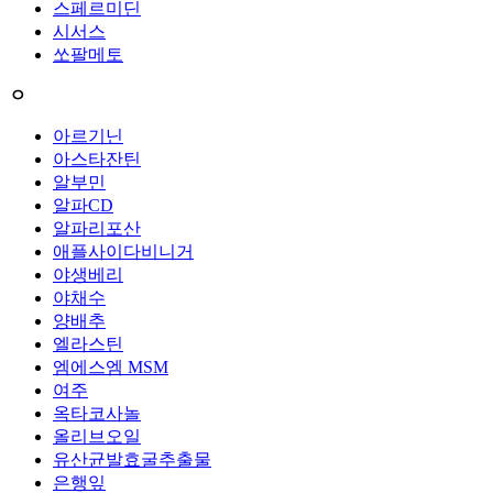
스페르미딘
시서스
쏘팔메토
ㅇ
아르기닌
아스타잔틴
알부민
알파CD
알파리포산
애플사이다비니거
야생베리
야채수
양배추
엘라스틴
엠에스엠 MSM
여주
옥타코사놀
올리브오일
유산균발효굴추출물
은행잎