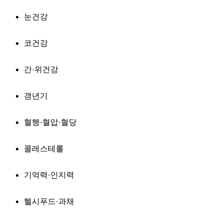
눈건강
코건강
간·위건강
갱년기
혈행·혈압·혈당
콜레스테롤
기억력·인지력
헬시푸드·과채