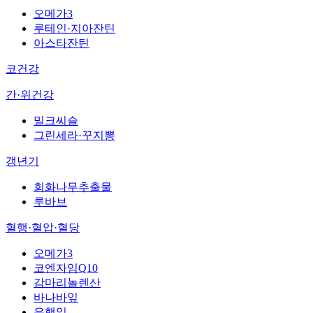
오메가3
루테인·지아잔틴
아스타잔틴
코건강
간·위건강
밀크씨슬
그린세라·꾸지뽕
갱년기
회화나무추출물
루바브
혈행·혈압·혈당
오메가3
코엔자임Q10
감마리놀렌산
바나바잎
은행잎