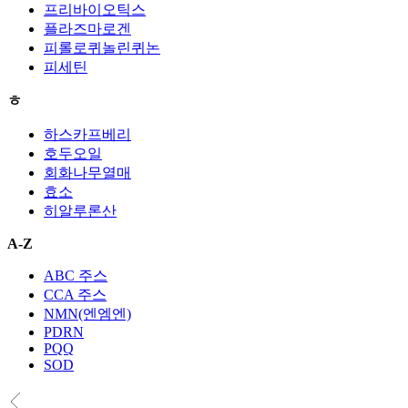
프리바이오틱스
플라즈마로겐
피롤로퀴놀린퀴논
피세틴
ㅎ
하스카프베리
호두오일
회화나무열매
효소
히알루론산
A-Z
ABC 주스
CCA 주스
NMN(엔엠엔)
PDRN
PQQ
SOD