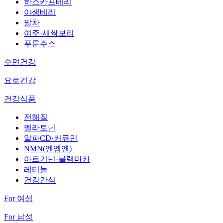
하스카프베리
야생베리
말차
여주·새싹보리
푸룬주스
수면건강
요로건강
건강식품
전해질
멜라토닌
알파CD·커큐민
NMN(엔엠엔)
아르기닌·블랙마카
레티놀
건강간식
For 여성
For 남성