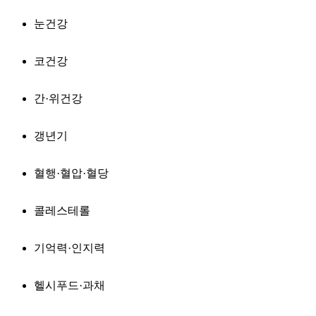
눈건강
코건강
간·위건강
갱년기
혈행·혈압·혈당
콜레스테롤
기억력·인지력
헬시푸드·과채