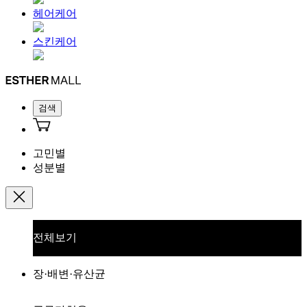
헤어케어
스킨케어
검색
고민별
성분별
전체보기
장·배변·유산균