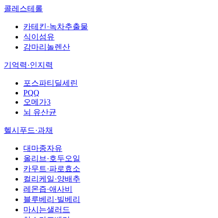
콜레스테롤
카테킨·녹차추출물
식이섬유
감마리놀렌산
기억력·인지력
포스파티딜세린
PQQ
오메가3
뇌 유산균
헬시푸드·과채
대마종자유
올리브·호두오일
카무트·파로효소
컬리케일·양배추
레몬즙·애사비
블루베리·빌베리
마시는샐러드