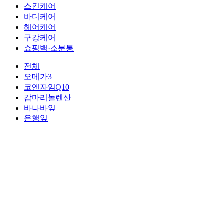
스킨케어
바디케어
헤어케어
구강케어
쇼핑백·소분통
전체
오메가3
코엔자임Q10
감마리놀렌산
바나바잎
은행잎