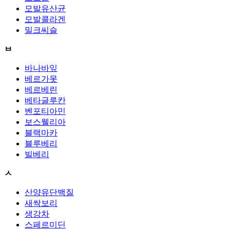
모발유산균
모발콜라겐
밀크씨슬
ㅂ
바나바잎
베르가못
베르베린
베타글루칸
벤포티아민
보스웰리아
블랙마카
블루베리
빌베리
ㅅ
산양유단백질
새싹보리
생강차
스페르미딘