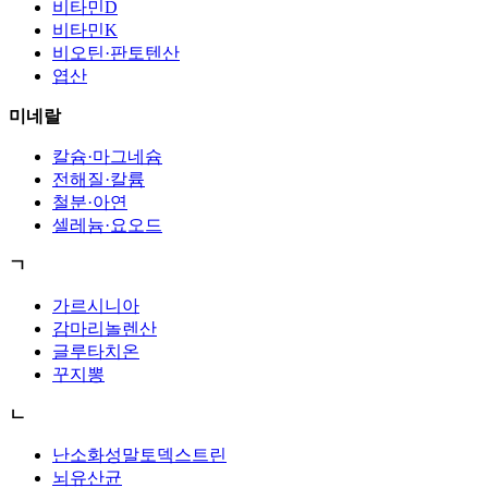
비타민D
비타민K
비오틴·판토텐산
엽산
미네랄
칼슘·마그네슘
전해질·칼륨
철분·아연
셀레늄·요오드
ㄱ
가르시니아
감마리놀렌산
글루타치온
꾸지뽕
ㄴ
난소화성말토덱스트린
뇌유산균