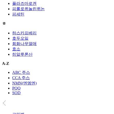
플라즈마로겐
피롤로퀴놀린퀴논
피세틴
ㅎ
하스카프베리
호두오일
회화나무열매
효소
히알루론산
A-Z
ABC 주스
CCA 주스
NMN(엔엠엔)
PQQ
SOD