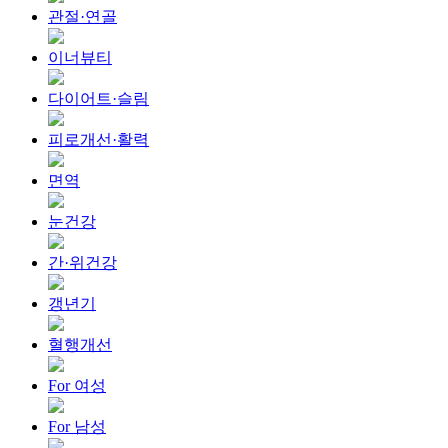
관절·연골
이너뷰티
다이어트·슬림
피로개선·활력
면역
눈건강
간·위건강
갱년기
혈행개선
For 여성
For 남성