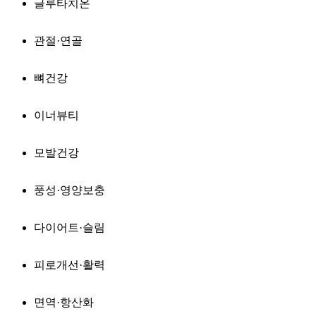
글루타치온
관절·연골
뼈건강
이너뷰티
모발건강
풍성·영양보충
다이어트·슬림
피로개선·활력
면역·항산화