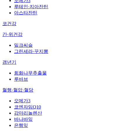
오메가3
루테인·지아잔틴
아스타잔틴
코건강
간·위건강
밀크씨슬
그린세라·꾸지뽕
갱년기
회화나무추출물
루바브
혈행·혈압·혈당
오메가3
코엔자임Q10
감마리놀렌산
바나바잎
은행잎