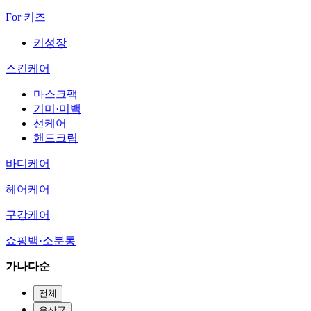
For 키즈
키성장
스킨케어
마스크팩
기미·미백
선케어
핸드크림
바디케어
헤어케어
구강케어
쇼핑백·소분통
가나다순
전체
유산균