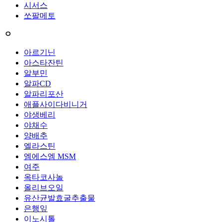
시서스
쏘팔메토
ㅇ
아르기닌
아스타잔틴
알부민
알파CD
알파리포산
애플사이다비니거
야생베리
야채수
양배추
엘라스틴
엠에스엠 MSM
여주
옥타코사놀
올리브오일
유산균발효굴추출물
은행잎
이노시톨