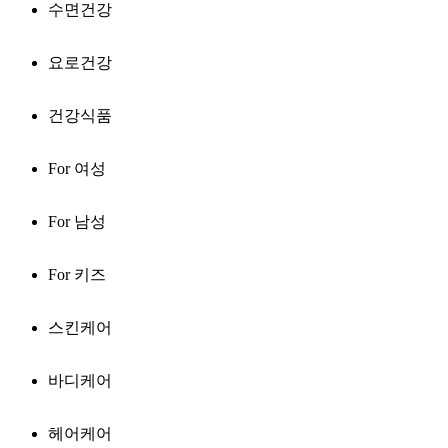
수면건강
요로건강
건강식품
For 여성
For 남성
For 키즈
스킨케어
바디케어
헤어케어