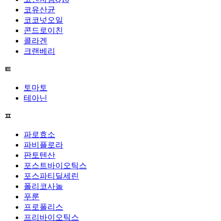
코유산균
코코넛오일
콘드로이친
콜라겐
크랜베리
ㅌ
토마토
테아닌
ㅍ
파로효소
파비플로라
판토텐산
포스트바이오틱스
포스파티딜세린
폴리코사놀
푸룬
프로폴리스
프리바이오틱스