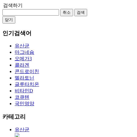
검색하기
취소
검색
닫기
인기검색어
유산균
마그네슘
오메가3
콜라겐
콘드로이친
멜라토닌
글루타치온
비타민D
코큐텐
국민영양
카테고리
유산균