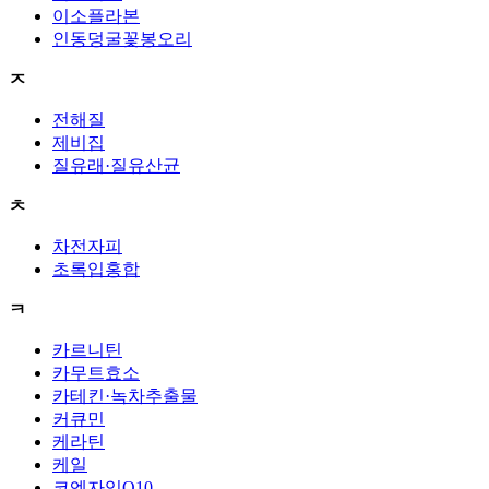
이소플라본
인동덩굴꽃봉오리
ㅈ
전해질
제비집
질유래·질유산균
ㅊ
차전자피
초록입홍합
ㅋ
카르니틴
카무트효소
카테킨·녹차추출물
커큐민
케라틴
케일
코엔자임Q10