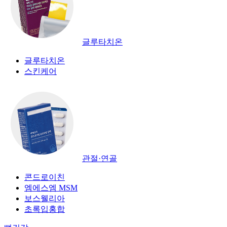
글루타치온
글루타치온
스킨케어
관절·연골
콘드로이친
엠에스엠 MSM
보스웰리아
초록입홍합