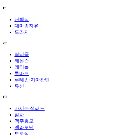
ㄷ
단백질
대마종자유
도라지
ㄹ
락티움
레몬즙
레티놀
루바브
루테인·지아잔틴
류신
ㅁ
마시는 샐러드
말차
맥주효모
멜라토닌
모로실