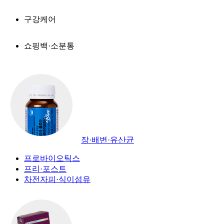
구강케어
쇼핑백·소분통
장·배변·유산균
프로바이오틱스
프리·포스트
차전자피·식이섬유