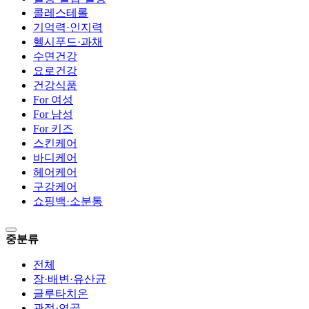
콜레스테롤
기억력·인지력
헬시푸드·과채
수면건강
요로건강
건강식품
For 여성
For 남성
For 키즈
스킨케어
바디케어
헤어케어
구강케어
쇼핑백·소분통
중분류
전체
장·배변·유산균
글루타치온
관절·연골