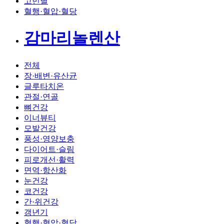
고민별
혈행·혈압·혈당
감마리놀렌산
전체
장·배변·유산균
글루타치온
관절·연골
뼈건강
이너뷰티
모발건강
풍성·영양보충
다이어트·슬림
피로개선·활력
면역·항산화
눈건강
코건강
간·위건강
갱년기
혈행·혈압·혈당