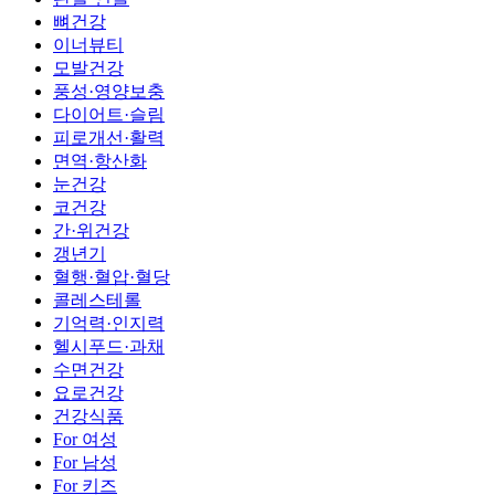
뼈건강
이너뷰티
모발건강
풍성·영양보충
다이어트·슬림
피로개선·활력
면역·항산화
눈건강
코건강
간·위건강
갱년기
혈행·혈압·혈당
콜레스테롤
기억력·인지력
헬시푸드·과채
수면건강
요로건강
건강식품
For 여성
For 남성
For 키즈