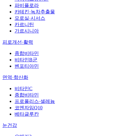
파비플로라
카테킨·녹차추출물
모로실·시서스
카르니틴
가르시니아
피로개선·활력
종합비타민
비타민B군
벤포티아민
면역·항산화
비타민C
종합비타민
프로폴리스·셀레늄
코엔자임Q10
베타글루칸
눈건강