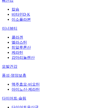
뼈건강
칼슘
비타민D·K
이소플라본
이너뷰티
콜라겐
엘라스틴
히알루론산
케라틴
감마리놀렌산
모발건강
풍성·영양보충
맥주효모·비오틴
아미노산·케라틴
다이어트·슬림
다이어트유산균