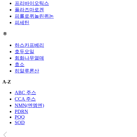
프리바이오틱스
플라즈마로겐
피롤로퀴놀린퀴논
피세틴
ㅎ
하스카프베리
호두오일
회화나무열매
효소
히알루론산
A-Z
ABC 주스
CCA 주스
NMN(엔엠엔)
PDRN
PQQ
SOD