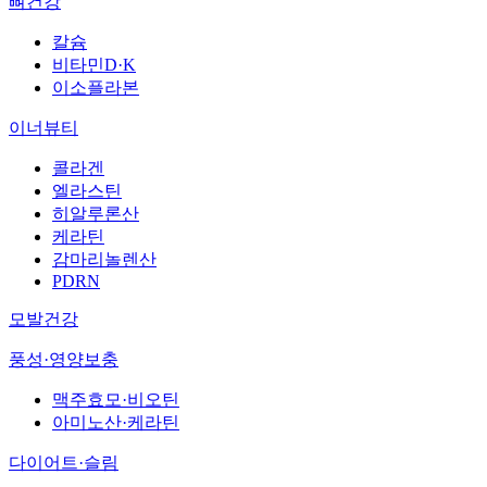
뼈건강
칼슘
비타민D·K
이소플라본
이너뷰티
콜라겐
엘라스틴
히알루론산
케라틴
감마리놀렌산
PDRN
모발건강
풍성·영양보충
맥주효모·비오틴
아미노산·케라틴
다이어트·슬림