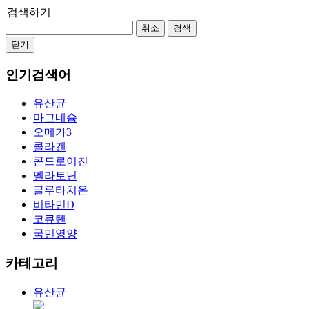
검색하기
취소
검색
닫기
인기검색어
유산균
마그네슘
오메가3
콜라겐
콘드로이친
멜라토닌
글루타치온
비타민D
코큐텐
국민영양
카테고리
유산균