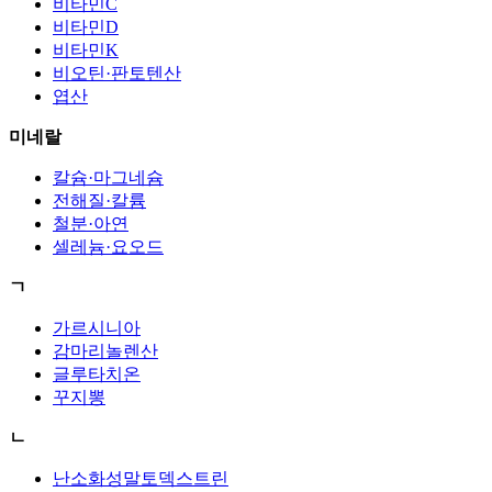
비타민C
비타민D
비타민K
비오틴·판토텐산
엽산
미네랄
칼슘·마그네슘
전해질·칼륨
철분·아연
셀레늄·요오드
ㄱ
가르시니아
감마리놀렌산
글루타치온
꾸지뽕
ㄴ
난소화성말토덱스트린