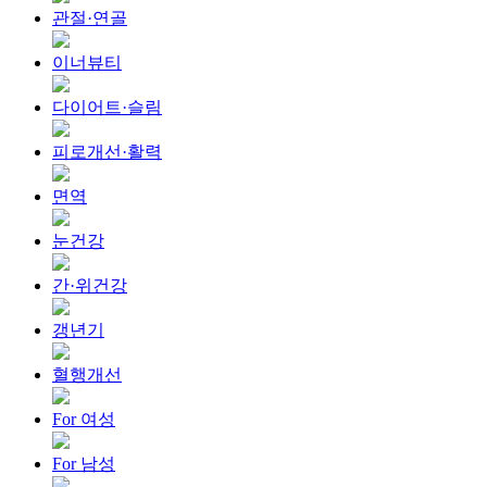
관절·연골
이너뷰티
다이어트·슬림
피로개선·활력
면역
눈건강
간·위건강
갱년기
혈행개선
For 여성
For 남성