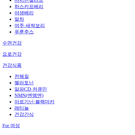
마시는샐러드
하스카프베리
야생베리
말차
여주·새싹보리
푸룬주스
수면건강
요로건강
건강식품
전해질
멜라토닌
알파CD·커큐민
NMN(엔엠엔)
아르기닌·블랙마카
레티놀
건강간식
For 여성