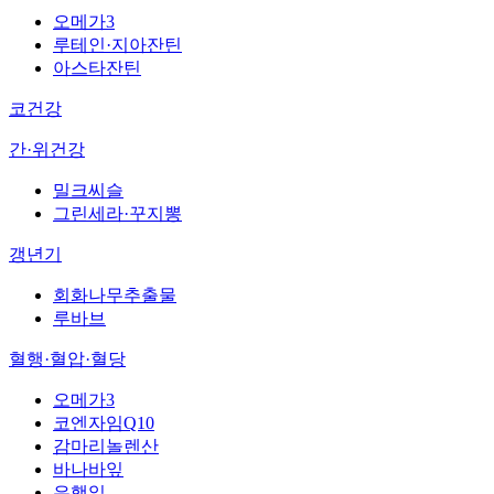
오메가3
루테인·지아잔틴
아스타잔틴
코건강
간·위건강
밀크씨슬
그린세라·꾸지뽕
갱년기
회화나무추출물
루바브
혈행·혈압·혈당
오메가3
코엔자임Q10
감마리놀렌산
바나바잎
은행잎