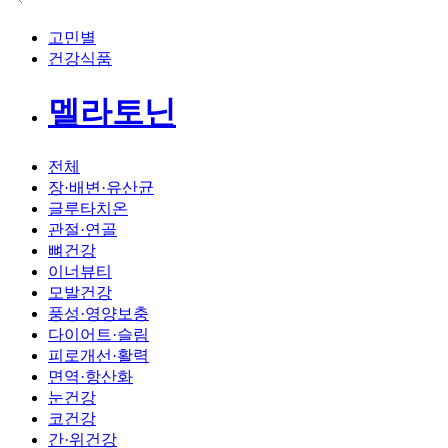
고민별
건강식품
멜라토닌
전체
장·배변·유산균
글루타치온
관절·연골
뼈건강
이너뷰티
모발건강
풍성·영양보충
다이어트·슬림
피로개선·활력
면역·항산화
눈건강
코건강
간·위건강