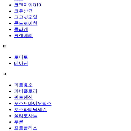
코엔자임Q10
코유산균
코코넛오일
콘드로이친
콜라겐
크랜베리
ㅌ
토마토
테아닌
ㅍ
파로효소
파비플로라
판토텐산
포스트바이오틱스
포스파티딜세린
폴리코사놀
푸룬
프로폴리스