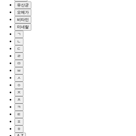
유산균
오메가
비타민
미네랄
ㄱ
ㄴ
ㄷ
ㄹ
ㅁ
ㅂ
ㅅ
ㅇ
ㅈ
ㅊ
ㅋ
ㅌ
ㅍ
ㅎ
A-Z