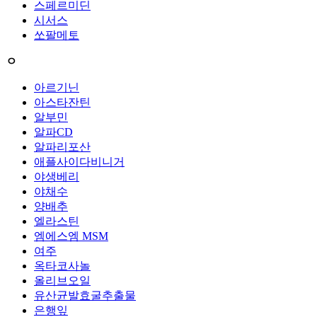
스페르미딘
시서스
쏘팔메토
ㅇ
아르기닌
아스타잔틴
알부민
알파CD
알파리포산
애플사이다비니거
야생베리
야채수
양배추
엘라스틴
엠에스엠 MSM
여주
옥타코사놀
올리브오일
유산균발효굴추출물
은행잎