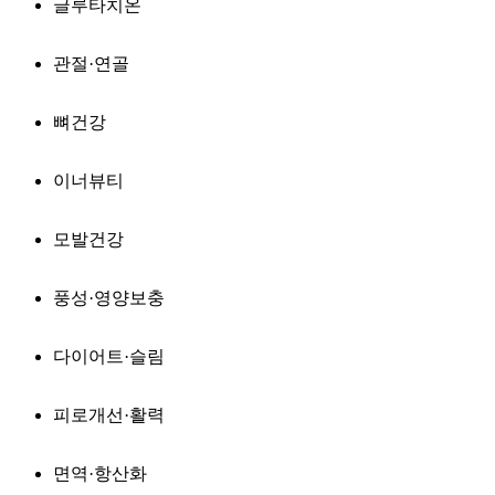
글루타치온
관절·연골
뼈건강
이너뷰티
모발건강
풍성·영양보충
다이어트·슬림
피로개선·활력
면역·항산화