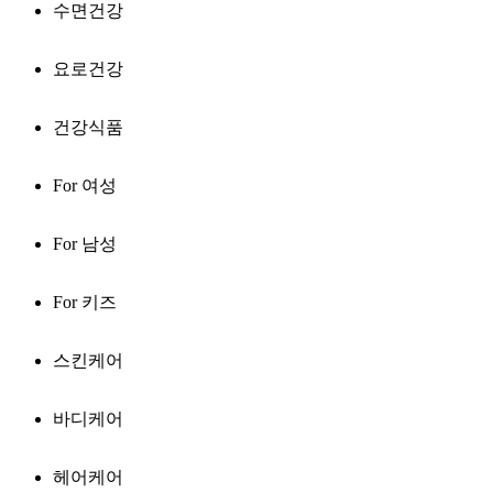
수면건강
요로건강
건강식품
For 여성
For 남성
For 키즈
스킨케어
바디케어
헤어케어