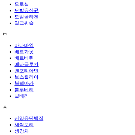
모로실
모발유산균
모발콜라겐
밀크씨슬
ㅂ
바나바잎
베르가못
베르베린
베타글루칸
벤포티아민
보스웰리아
블랙마카
블루베리
빌베리
ㅅ
산양유단백질
새싹보리
생강차