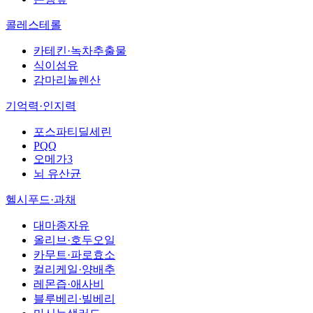
콜레스테롤
카테킨·녹차추출물
식이섬유
감마리놀렌산
기억력·인지력
포스파티딜세린
PQQ
오메가3
뇌 유산균
헬시푸드·과채
대마종자유
올리브·호두오일
카무트·파로효소
컬리케일·양배추
레몬즙·애사비
블루베리·빌베리