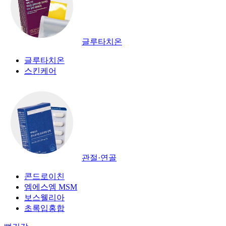
글루타치온
글루타치온
스킨케어
관절·연골
콘드로이친
엠에스엠 MSM
보스웰리아
초록입홍합