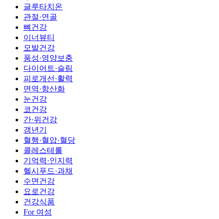
글루타치온
관절·연골
뼈건강
이너뷰티
모발건강
풍성·영양보충
다이어트·슬림
피로개선·활력
면역·항산화
눈건강
코건강
간·위건강
갱년기
혈행·혈압·혈당
콜레스테롤
기억력·인지력
헬시푸드·과채
수면건강
요로건강
건강식품
For 여성