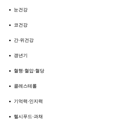
눈건강
코건강
간·위건강
갱년기
혈행·혈압·혈당
콜레스테롤
기억력·인지력
헬시푸드·과채