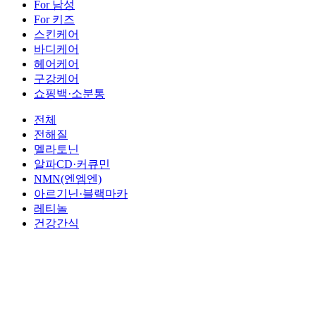
For 남성
For 키즈
스킨케어
바디케어
헤어케어
구강케어
쇼핑백·소분통
전체
전해질
멜라토닌
알파CD·커큐민
NMN(엔엠엔)
아르기닌·블랙마카
레티놀
건강간식