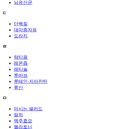
뇌유산균
ㄷ
단백질
대마종자유
도라지
ㄹ
락티움
레몬즙
레티놀
루바브
루테인·지아잔틴
류신
ㅁ
마시는 샐러드
말차
맥주효모
멜라토닌