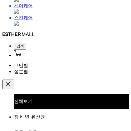
헤어케어
스킨케어
검색
고민별
성분별
전체보기
장·배변·유산균