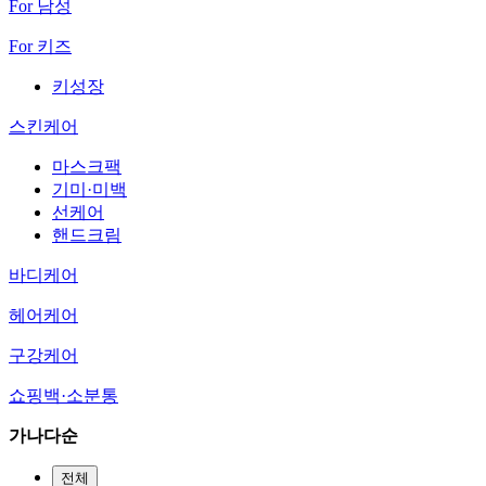
For 남성
For 키즈
키성장
스킨케어
마스크팩
기미·미백
선케어
핸드크림
바디케어
헤어케어
구강케어
쇼핑백·소분통
가나다순
전체