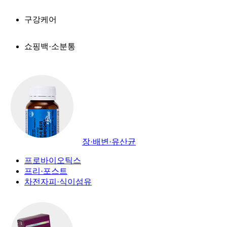
구강케어
쇼핑백·소분통
장·배변·유산균
프로바이오틱스
프리·포스트
차전자피·식이섬유