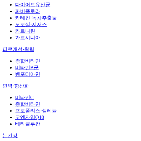
다이어트유산균
파비플로라
카테킨·녹차추출물
모로실·시서스
카르니틴
가르시니아
피로개선·활력
종합비타민
비타민B군
벤포티아민
면역·항산화
비타민C
종합비타민
프로폴리스·셀레늄
코엔자임Q10
베타글루칸
눈건강