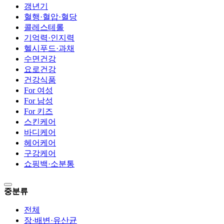
갱년기
혈행·혈압·혈당
콜레스테롤
기억력·인지력
헬시푸드·과채
수면건강
요로건강
건강식품
For 여성
For 남성
For 키즈
스킨케어
바디케어
헤어케어
구강케어
쇼핑백·소분통
중분류
전체
장·배변·유산균