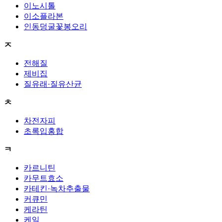
이노시톨
이소플라본
인동덩굴꽃봉오리
ㅈ
전해질
제비집
질유래·질유산균
ㅊ
차전자피
초록입홍합
ㅋ
카르니틴
카무트효소
카테킨·녹차추출물
커큐민
케라틴
케일