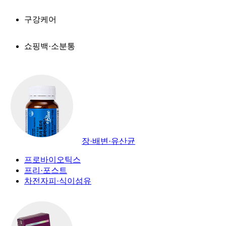
구강케어
쇼핑백·소분통
장·배변·유산균
프로바이오틱스
프리·포스트
차전자피·식이섬유