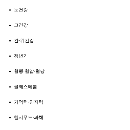
눈건강
코건강
간·위건강
갱년기
혈행·혈압·혈당
콜레스테롤
기억력·인지력
헬시푸드·과채