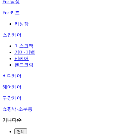
For 남성
For 키즈
키성장
스킨케어
마스크팩
기미·미백
선케어
핸드크림
바디케어
헤어케어
구강케어
쇼핑백·소분통
가나다순
전체