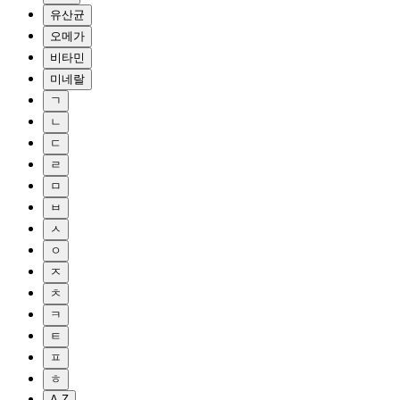
유산균
오메가
비타민
미네랄
ㄱ
ㄴ
ㄷ
ㄹ
ㅁ
ㅂ
ㅅ
ㅇ
ㅈ
ㅊ
ㅋ
ㅌ
ㅍ
ㅎ
A-Z