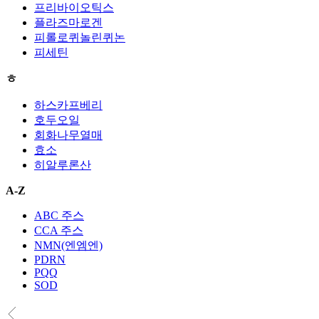
프리바이오틱스
플라즈마로겐
피롤로퀴놀린퀴논
피세틴
ㅎ
하스카프베리
호두오일
회화나무열매
효소
히알루론산
A-Z
ABC 주스
CCA 주스
NMN(엔엠엔)
PDRN
PQQ
SOD