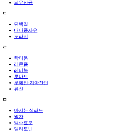
뇌유산균
ㄷ
단백질
대마종자유
도라지
ㄹ
락티움
레몬즙
레티놀
루바브
루테인·지아잔틴
류신
ㅁ
마시는 샐러드
말차
맥주효모
멜라토닌