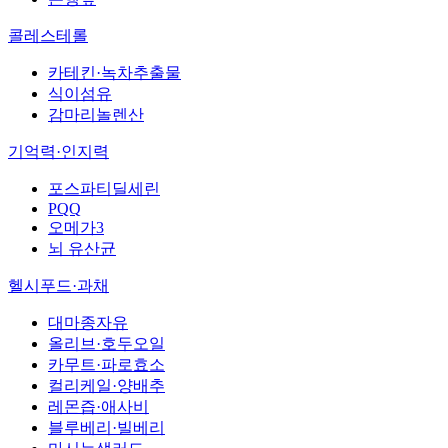
콜레스테롤
카테킨·녹차추출물
식이섬유
감마리놀렌산
기억력·인지력
포스파티딜세린
PQQ
오메가3
뇌 유산균
헬시푸드·과채
대마종자유
올리브·호두오일
카무트·파로효소
컬리케일·양배추
레몬즙·애사비
블루베리·빌베리