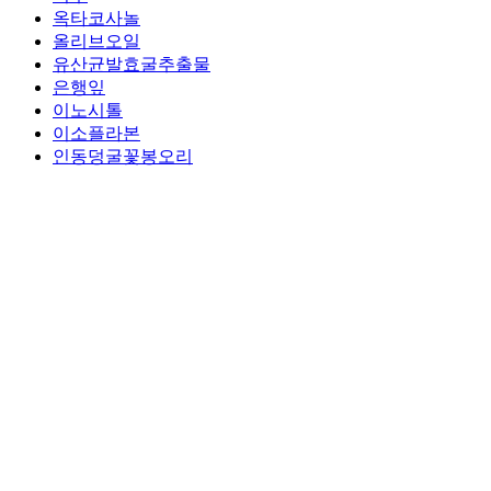
옥타코사놀
올리브오일
유산균발효굴추출물
은행잎
이노시톨
이소플라본
인동덩굴꽃봉오리