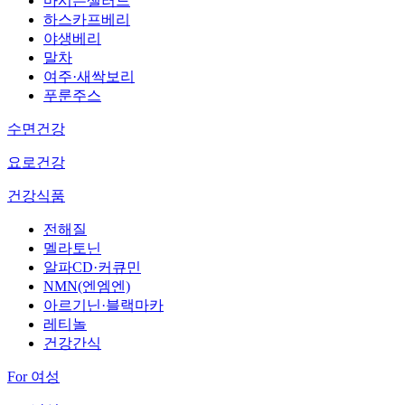
마시는샐러드
하스카프베리
야생베리
말차
여주·새싹보리
푸룬주스
수면건강
요로건강
건강식품
전해질
멜라토닌
알파CD·커큐민
NMN(엔엠엔)
아르기닌·블랙마카
레티놀
건강간식
For 여성