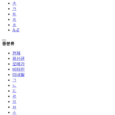
ㅊ
ㅋ
ㅌ
ㅍ
ㅎ
A-Z
중분류
전체
유산균
오메가
비타민
미네랄
ㄱ
ㄴ
ㄷ
ㄹ
ㅁ
ㅂ
ㅅ