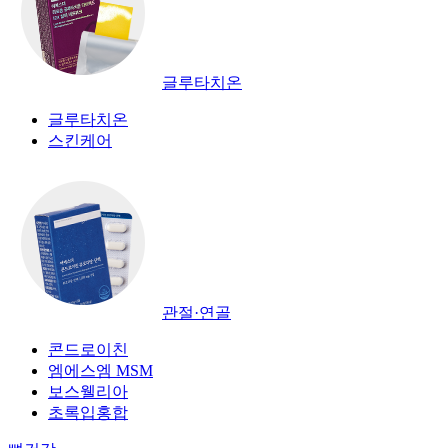
글루타치온
글루타치온
스킨케어
관절·연골
콘드로이친
엠에스엠 MSM
보스웰리아
초록입홍합