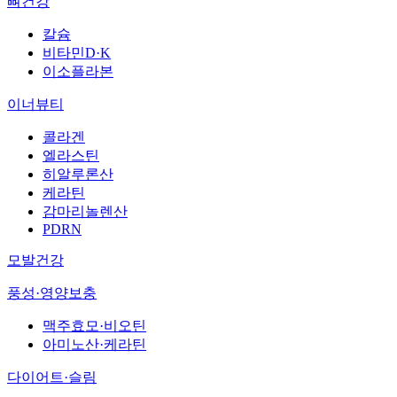
뼈건강
칼슘
비타민D·K
이소플라본
이너뷰티
콜라겐
엘라스틴
히알루론산
케라틴
감마리놀렌산
PDRN
모발건강
풍성·영양보충
맥주효모·비오틴
아미노산·케라틴
다이어트·슬림