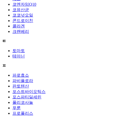
코엔자임Q10
코유산균
코코넛오일
콘드로이친
콜라겐
크랜베리
ㅌ
토마토
테아닌
ㅍ
파로효소
파비플로라
판토텐산
포스트바이오틱스
포스파티딜세린
폴리코사놀
푸룬
프로폴리스