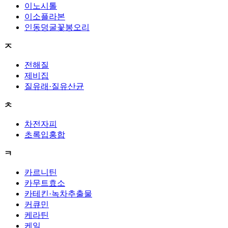
이노시톨
이소플라본
인동덩굴꽃봉오리
ㅈ
전해질
제비집
질유래·질유산균
ㅊ
차전자피
초록입홍합
ㅋ
카르니틴
카무트효소
카테킨·녹차추출물
커큐민
케라틴
케일