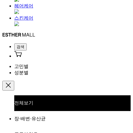
헤어케어
스킨케어
검색
고민별
성분별
전체보기
장·배변·유산균