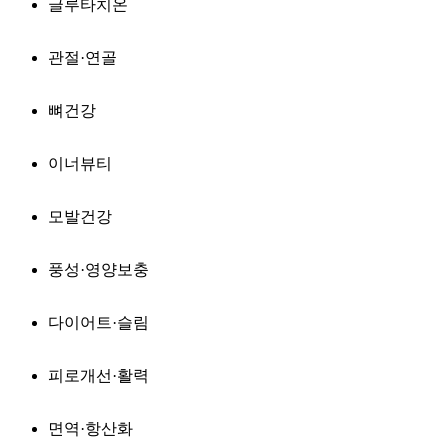
글루타치온
관절·연골
뼈건강
이너뷰티
모발건강
풍성·영양보충
다이어트·슬림
피로개선·활력
면역·항산화