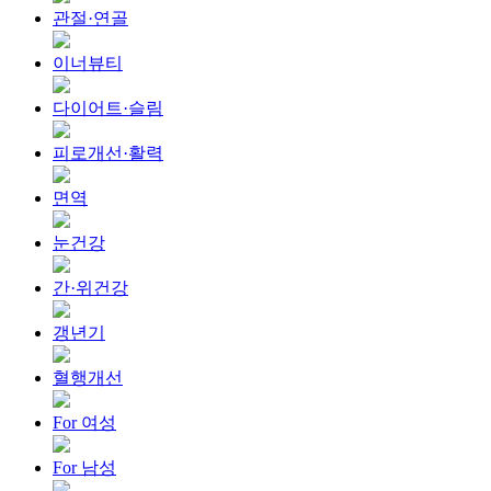
관절·연골
이너뷰티
다이어트·슬림
피로개선·활력
면역
눈건강
간·위건강
갱년기
혈행개선
For 여성
For 남성