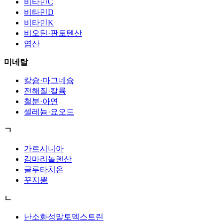
비타민C
비타민D
비타민K
비오틴·판토텐산
엽산
미네랄
칼슘·마그네슘
전해질·칼륨
철분·아연
셀레늄·요오드
ㄱ
가르시니아
감마리놀렌산
글루타치온
꾸지뽕
ㄴ
난소화성말토덱스트린