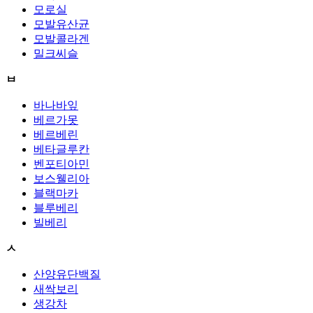
모로실
모발유산균
모발콜라겐
밀크씨슬
ㅂ
바나바잎
베르가못
베르베린
베타글루칸
벤포티아민
보스웰리아
블랙마카
블루베리
빌베리
ㅅ
산양유단백질
새싹보리
생강차