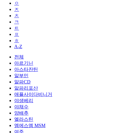
ㅇ
ㅈ
ㅊ
ㅋ
ㅌ
ㅍ
ㅎ
A-Z
전체
아르기닌
아스타잔틴
알부민
알파CD
알파리포산
애플사이다비니거
야생베리
야채수
양배추
엘라스틴
엠에스엠 MSM
여주