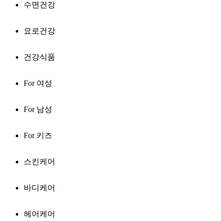
수면건강
요로건강
건강식품
For 여성
For 남성
For 키즈
스킨케어
바디케어
헤어케어