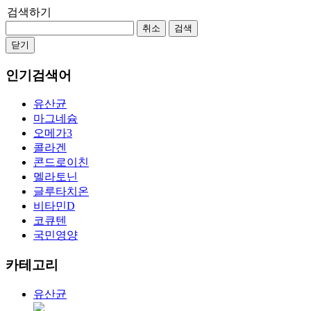
검색하기
취소
검색
닫기
인기검색어
유산균
마그네슘
오메가3
콜라겐
콘드로이친
멜라토닌
글루타치온
비타민D
코큐텐
국민영양
카테고리
유산균