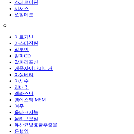
스페르미딘
시서스
쏘팔메토
ㅇ
아르기닌
아스타잔틴
알부민
알파CD
알파리포산
애플사이다비니거
야생베리
야채수
양배추
엘라스틴
엠에스엠 MSM
여주
옥타코사놀
올리브오일
유산균발효굴추출물
은행잎