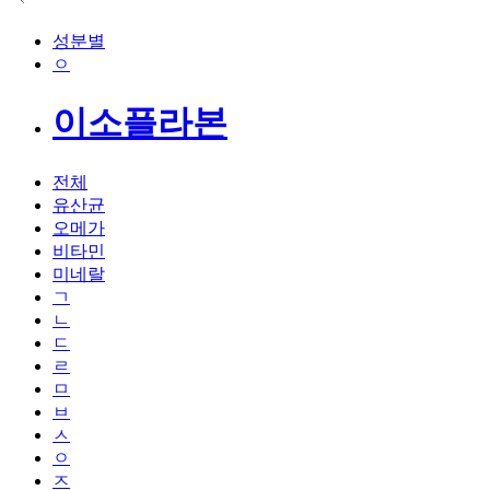
성분별
ㅇ
이소플라본
전체
유산균
오메가
비타민
미네랄
ㄱ
ㄴ
ㄷ
ㄹ
ㅁ
ㅂ
ㅅ
ㅇ
ㅈ