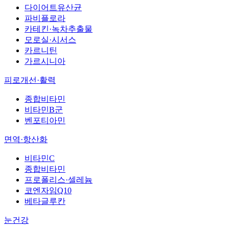
다이어트유산균
파비플로라
카테킨·녹차추출물
모로실·시서스
카르니틴
가르시니아
피로개선·활력
종합비타민
비타민B군
벤포티아민
면역·항산화
비타민C
종합비타민
프로폴리스·셀레늄
코엔자임Q10
베타글루칸
눈건강