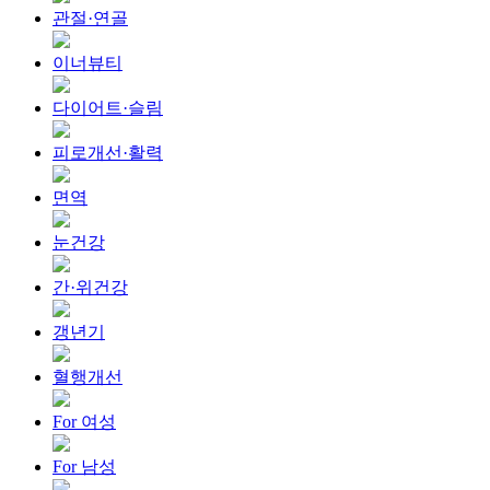
관절·연골
이너뷰티
다이어트·슬림
피로개선·활력
면역
눈건강
간·위건강
갱년기
혈행개선
For 여성
For 남성