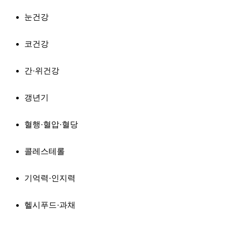
눈건강
코건강
간·위건강
갱년기
혈행·혈압·혈당
콜레스테롤
기억력·인지력
헬시푸드·과채