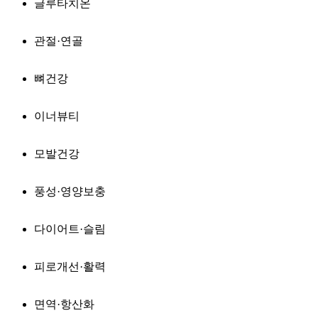
글루타치온
관절·연골
뼈건강
이너뷰티
모발건강
풍성·영양보충
다이어트·슬림
피로개선·활력
면역·항산화