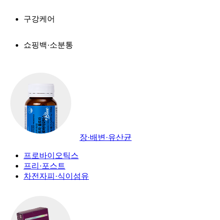
구강케어
쇼핑백·소분통
장·배변·유산균
프로바이오틱스
프리·포스트
차전자피·식이섬유