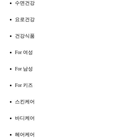
수면건강
요로건강
건강식품
For 여성
For 남성
For 키즈
스킨케어
바디케어
헤어케어