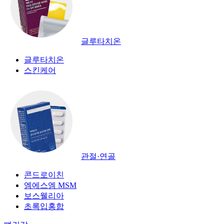
글루타치온
글루타치온
스킨케어
관절·연골
콘드로이친
엠에스엠 MSM
보스웰리아
초록입홍합