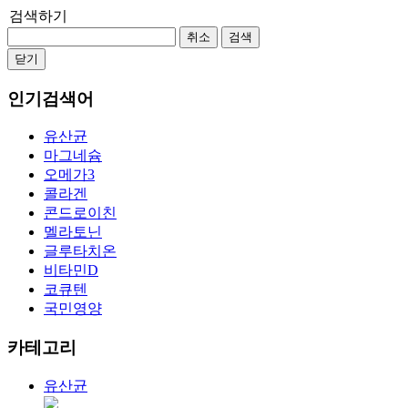
검색하기
취소
검색
닫기
인기검색어
유산균
마그네슘
오메가3
콜라겐
콘드로이친
멜라토닌
글루타치온
비타민D
코큐텐
국민영양
카테고리
유산균