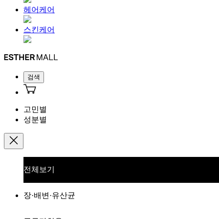
헤어케어
스킨케어
검색
고민별
성분별
전체보기
장·배변·유산균