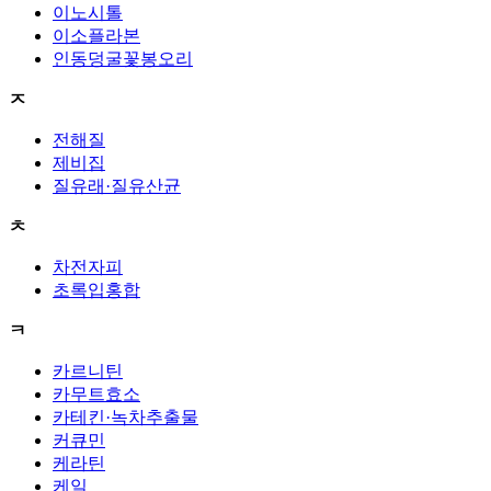
이노시톨
이소플라본
인동덩굴꽃봉오리
ㅈ
전해질
제비집
질유래·질유산균
ㅊ
차전자피
초록입홍합
ㅋ
카르니틴
카무트효소
카테킨·녹차추출물
커큐민
케라틴
케일