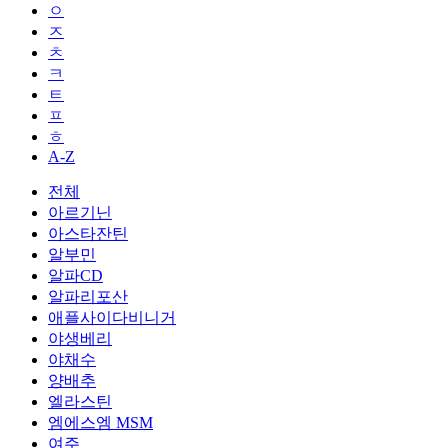
ㅇ
ㅈ
ㅊ
ㅋ
ㅌ
ㅍ
ㅎ
A-Z
전체
아르기닌
아스타잔틴
알부민
알파CD
알파리포산
애플사이다비니거
야생베리
야채수
양배추
엘라스틴
엠에스엠 MSM
여주