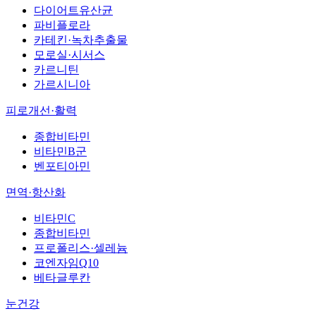
다이어트유산균
파비플로라
카테킨·녹차추출물
모로실·시서스
카르니틴
가르시니아
피로개선·활력
종합비타민
비타민B군
벤포티아민
면역·항산화
비타민C
종합비타민
프로폴리스·셀레늄
코엔자임Q10
베타글루칸
눈건강