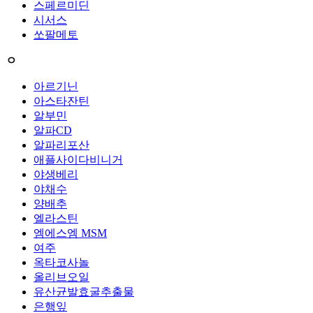
스페르미딘
시서스
쏘팔메토
ㅇ
아르기닌
아스타잔틴
알부민
알파CD
알파리포산
애플사이다비니거
야생베리
야채수
양배추
엘라스틴
엠에스엠 MSM
여주
옥타코사놀
올리브오일
유산균발효굴추출물
은행잎