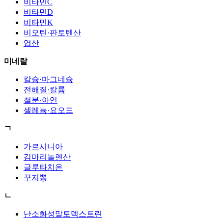
비타민C
비타민D
비타민K
비오틴·판토텐산
엽산
미네랄
칼슘·마그네슘
전해질·칼륨
철분·아연
셀레늄·요오드
ㄱ
가르시니아
감마리놀렌산
글루타치온
꾸지뽕
ㄴ
난소화성말토덱스트린