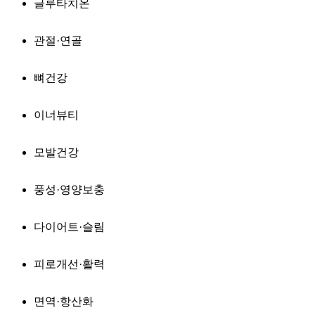
글루타치온
관절·연골
뼈건강
이너뷰티
모발건강
풍성·영양보충
다이어트·슬림
피로개선·활력
면역·항산화