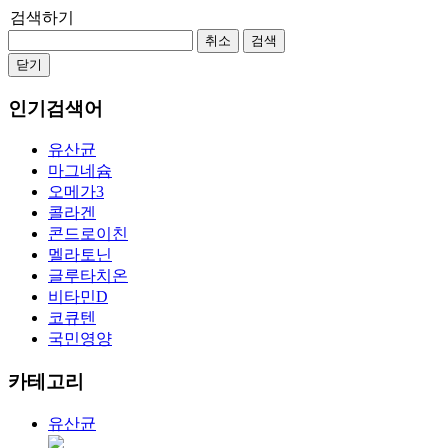
검색하기
취소
검색
닫기
인기검색어
유산균
마그네슘
오메가3
콜라겐
콘드로이친
멜라토닌
글루타치온
비타민D
코큐텐
국민영양
카테고리
유산균