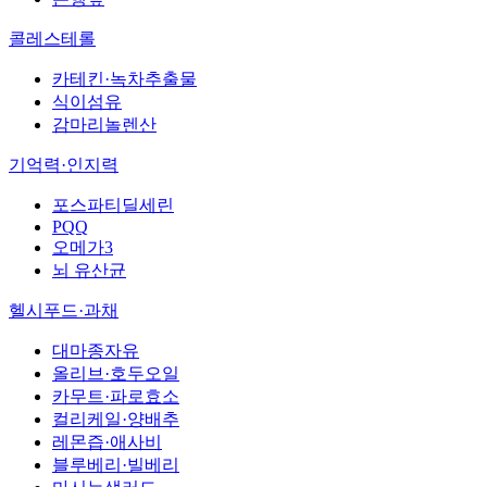
콜레스테롤
카테킨·녹차추출물
식이섬유
감마리놀렌산
기억력·인지력
포스파티딜세린
PQQ
오메가3
뇌 유산균
헬시푸드·과채
대마종자유
올리브·호두오일
카무트·파로효소
컬리케일·양배추
레몬즙·애사비
블루베리·빌베리