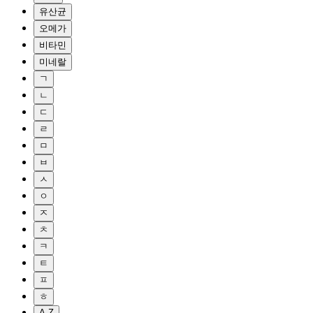
유산균
오메가
비타민
미네랄
ㄱ
ㄴ
ㄷ
ㄹ
ㅁ
ㅂ
ㅅ
ㅇ
ㅈ
ㅊ
ㅋ
ㅌ
ㅍ
ㅎ
A-Z