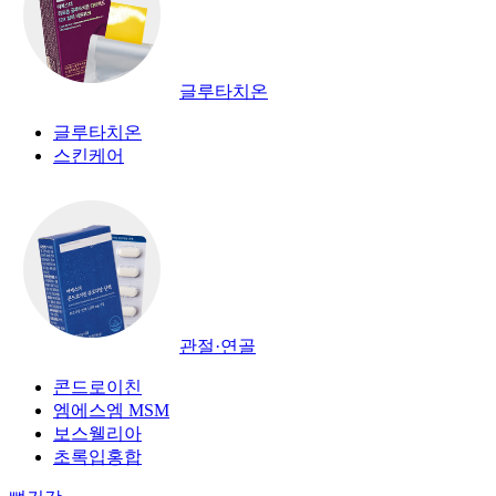
글루타치온
글루타치온
스킨케어
관절·연골
콘드로이친
엠에스엠 MSM
보스웰리아
초록입홍합