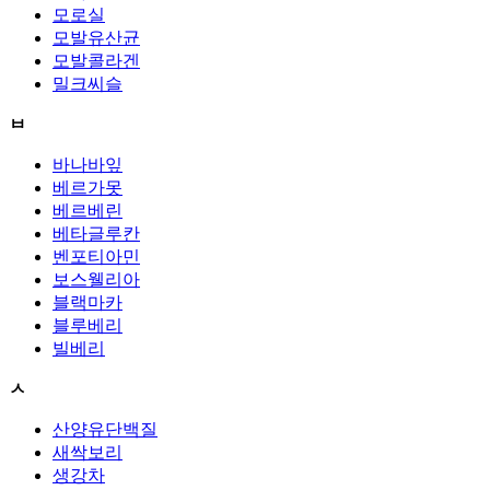
모로실
모발유산균
모발콜라겐
밀크씨슬
ㅂ
바나바잎
베르가못
베르베린
베타글루칸
벤포티아민
보스웰리아
블랙마카
블루베리
빌베리
ㅅ
산양유단백질
새싹보리
생강차