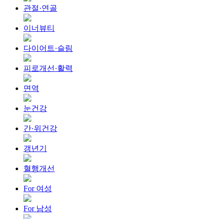
관절·연골
이너뷰티
다이어트·슬림
피로개선·활력
면역
눈건강
간·위건강
갱년기
혈행개선
For 여성
For 남성