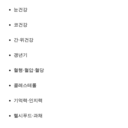
눈건강
코건강
간·위건강
갱년기
혈행·혈압·혈당
콜레스테롤
기억력·인지력
헬시푸드·과채