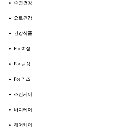
수면건강
요로건강
건강식품
For 여성
For 남성
For 키즈
스킨케어
바디케어
헤어케어