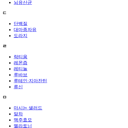
뇌유산균
ㄷ
단백질
대마종자유
도라지
ㄹ
락티움
레몬즙
레티놀
루바브
루테인·지아잔틴
류신
ㅁ
마시는 샐러드
말차
맥주효모
멜라토닌