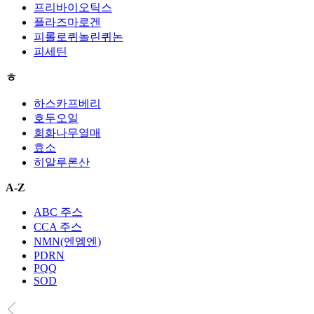
프리바이오틱스
플라즈마로겐
피롤로퀴놀린퀴논
피세틴
ㅎ
하스카프베리
호두오일
회화나무열매
효소
히알루론산
A-Z
ABC 주스
CCA 주스
NMN(엔엠엔)
PDRN
PQQ
SOD