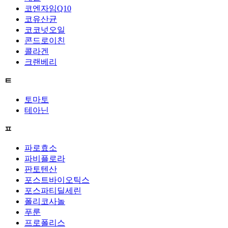
코엔자임Q10
코유산균
코코넛오일
콘드로이친
콜라겐
크랜베리
ㅌ
토마토
테아닌
ㅍ
파로효소
파비플로라
판토텐산
포스트바이오틱스
포스파티딜세린
폴리코사놀
푸룬
프로폴리스