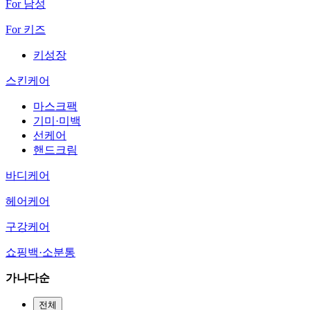
For 남성
For 키즈
키성장
스킨케어
마스크팩
기미·미백
선케어
핸드크림
바디케어
헤어케어
구강케어
쇼핑백·소분통
가나다순
전체