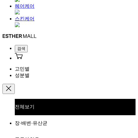
헤어케어
스킨케어
검색
고민별
성분별
전체보기
장·배변·유산균