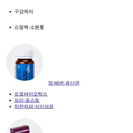
구강케어
쇼핑백·소분통
장·배변·유산균
프로바이오틱스
프리·포스트
차전자피·식이섬유