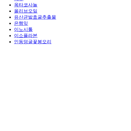
옥타코사놀
올리브오일
유산균발효굴추출물
은행잎
이노시톨
이소플라본
인동덩굴꽃봉오리