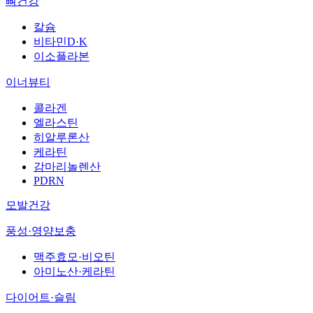
뼈건강
칼슘
비타민D·K
이소플라본
이너뷰티
콜라겐
엘라스틴
히알루론산
케라틴
감마리놀렌산
PDRN
모발건강
풍성·영양보충
맥주효모·비오틴
아미노산·케라틴
다이어트·슬림