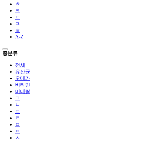
ㅊ
ㅋ
ㅌ
ㅍ
ㅎ
A-Z
중분류
전체
유산균
오메가
비타민
미네랄
ㄱ
ㄴ
ㄷ
ㄹ
ㅁ
ㅂ
ㅅ