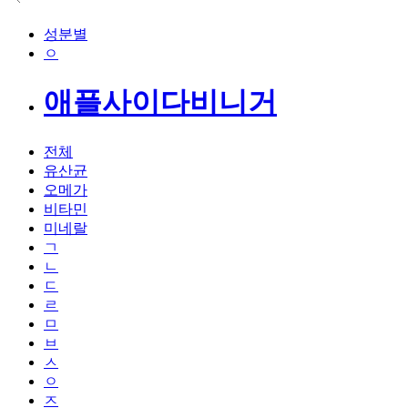
성분별
ㅇ
애플사이다비니거
전체
유산균
오메가
비타민
미네랄
ㄱ
ㄴ
ㄷ
ㄹ
ㅁ
ㅂ
ㅅ
ㅇ
ㅈ