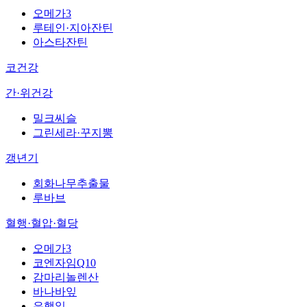
오메가3
루테인·지아잔틴
아스타잔틴
코건강
간·위건강
밀크씨슬
그린세라·꾸지뽕
갱년기
회화나무추출물
루바브
혈행·혈압·혈당
오메가3
코엔자임Q10
감마리놀렌산
바나바잎
은행잎