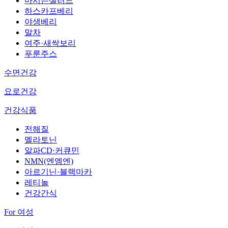
마시는샐러드
하스카프베리
야생베리
말차
여주·새싹보리
푸룬주스
수면건강
요로건강
건강식품
전해질
멜라토닌
알파CD·커큐민
NMN(엔엠엔)
아르기닌·블랙마카
레티놀
건강간식
For 여성