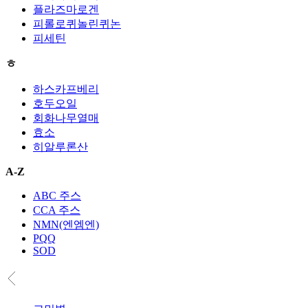
플라즈마로겐
피롤로퀴놀린퀴논
피세틴
ㅎ
하스카프베리
호두오일
회화나무열매
효소
히알루론산
A-Z
ABC 주스
CCA 주스
NMN(엔엠엔)
PQQ
SOD