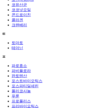
코유산균
코코넛오일
콘드로이친
콜라겐
크랜베리
ㅌ
토마토
테아닌
ㅍ
파로효소
파비플로라
판토텐산
포스트바이오틱스
포스파티딜세린
폴리코사놀
푸룬
프로폴리스
프리바이오틱스