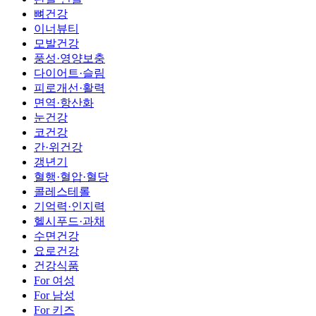
뼈건강
이너뷰티
모발건강
풍성·영양보충
다이어트·슬림
피로개선·활력
면역·항산화
눈건강
코건강
간·위건강
갱년기
혈행·혈압·혈당
콜레스테롤
기억력·인지력
헬시푸드·과채
수면건강
요로건강
건강식품
For 여성
For 남성
For 키즈