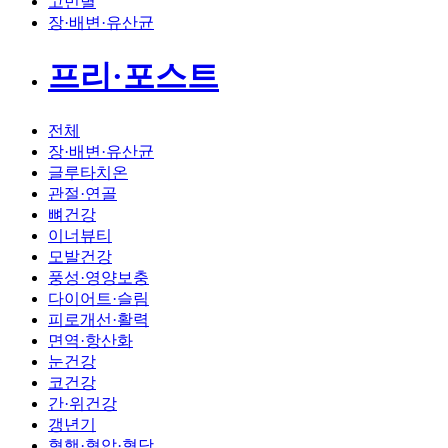
고민별
장·배변·유산균
프리·포스트
전체
장·배변·유산균
글루타치온
관절·연골
뼈건강
이너뷰티
모발건강
풍성·영양보충
다이어트·슬림
피로개선·활력
면역·항산화
눈건강
코건강
간·위건강
갱년기
혈행·혈압·혈당