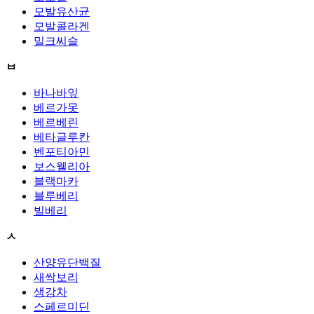
모발유산균
모발콜라겐
밀크씨슬
ㅂ
바나바잎
베르가못
베르베린
베타글루칸
벤포티아민
보스웰리아
블랙마카
블루베리
빌베리
ㅅ
산양유단백질
새싹보리
생강차
스페르미딘