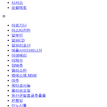
시서스
쏘팔메토
ㅇ
아르기닌
아스타잔틴
알부민
알파CD
알파리포산
애플사이다비니거
야생베리
야채수
양배추
엘라스틴
엠에스엠 MSM
여주
옥타코사놀
올리브오일
유산균발효굴추출물
은행잎
이노시톨