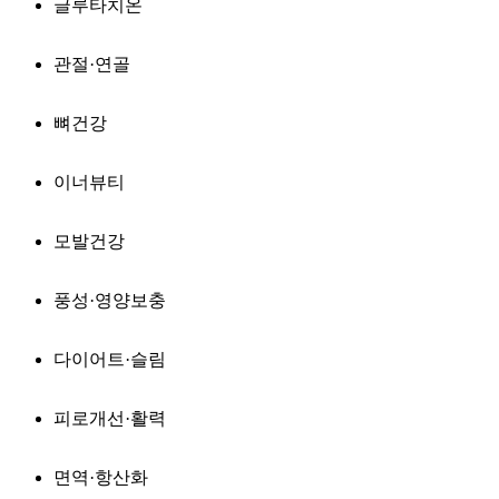
글루타치온
관절·연골
뼈건강
이너뷰티
모발건강
풍성·영양보충
다이어트·슬림
피로개선·활력
면역·항산화