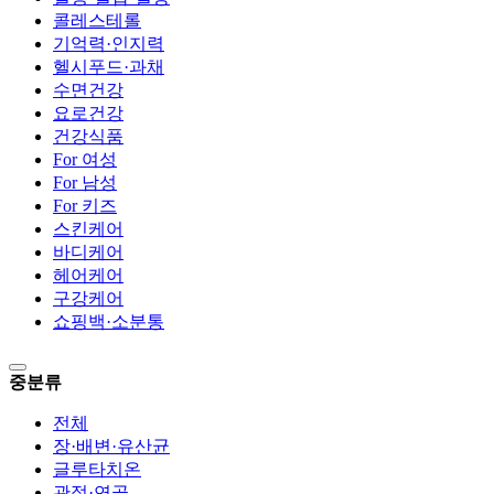
콜레스테롤
기억력·인지력
헬시푸드·과채
수면건강
요로건강
건강식품
For 여성
For 남성
For 키즈
스킨케어
바디케어
헤어케어
구강케어
쇼핑백·소분통
중분류
전체
장·배변·유산균
글루타치온
관절·연골