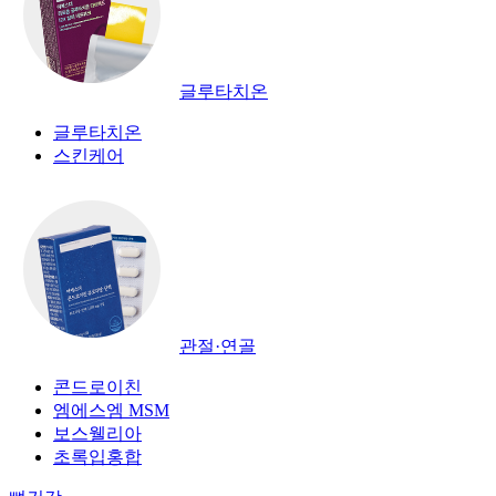
글루타치온
글루타치온
스킨케어
관절·연골
콘드로이친
엠에스엠 MSM
보스웰리아
초록입홍합