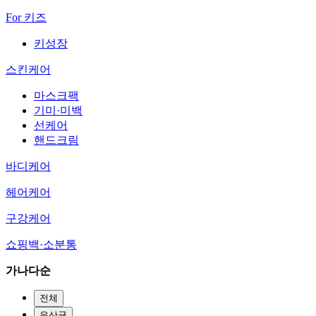
For 키즈
키성장
스킨케어
마스크팩
기미·미백
선케어
핸드크림
바디케어
헤어케어
구강케어
쇼핑백·소분통
가나다순
전체
유산균