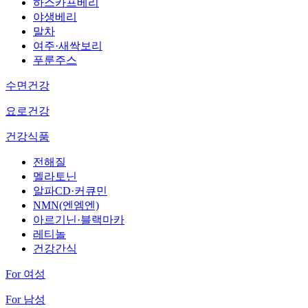
하스카프베리
야생베리
말차
여주·새싹보리
푸룬주스
수면건강
요로건강
건강식품
전해질
멜라토닌
알파CD·커큐민
NMN(엔엠엔)
아르기닌·블랙마카
레티놀
건강간식
For 여성
For 남성