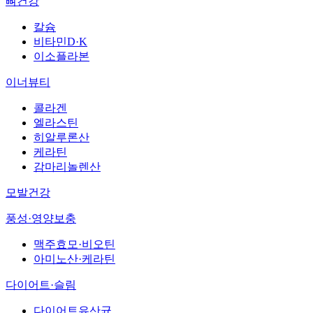
뼈건강
칼슘
비타민D·K
이소플라본
이너뷰티
콜라겐
엘라스틴
히알루론산
케라틴
감마리놀렌산
모발건강
풍성·영양보충
맥주효모·비오틴
아미노산·케라틴
다이어트·슬림
다이어트유산균