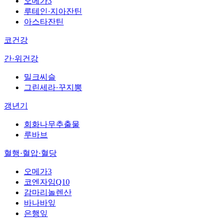
오메가3
루테인·지아잔틴
아스타잔틴
코건강
간·위건강
밀크씨슬
그린세라·꾸지뽕
갱년기
회화나무추출물
루바브
혈행·혈압·혈당
오메가3
코엔자임Q10
감마리놀렌산
바나바잎
은행잎