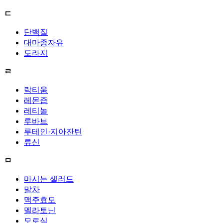
ㄷ
단백질
대마종자유
도라지
ㄹ
락티움
레몬즙
레티놀
루바브
루테인·지아잔틴
류신
ㅁ
마시는 샐러드
말차
맥주효모
멜라토닌
모로실