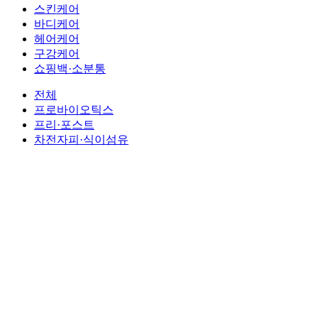
스킨케어
바디케어
헤어케어
구강케어
쇼핑백·소분통
전체
프로바이오틱스
프리·포스트
차전자피·식이섬유