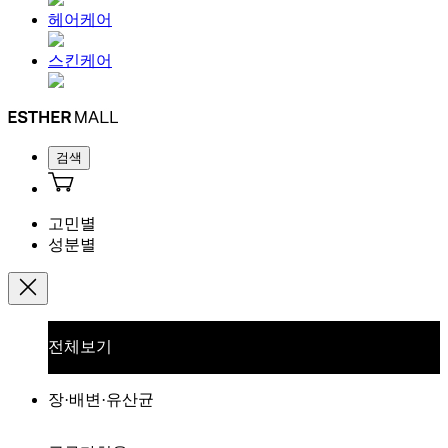
헤어케어
스킨케어
검색
고민별
성분별
전체보기
장·배변·유산균