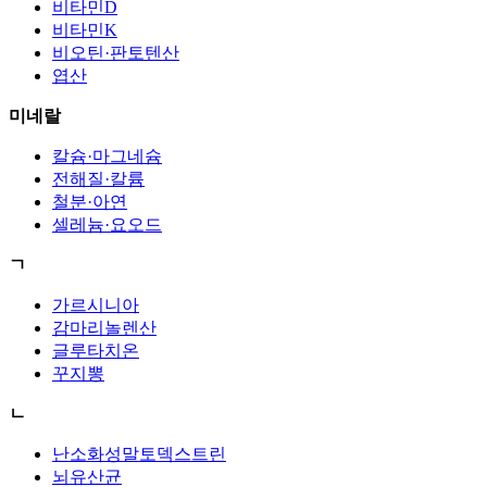
비타민D
비타민K
비오틴·판토텐산
엽산
미네랄
칼슘·마그네슘
전해질·칼륨
철분·아연
셀레늄·요오드
ㄱ
가르시니아
감마리놀렌산
글루타치온
꾸지뽕
ㄴ
난소화성말토덱스트린
뇌유산균