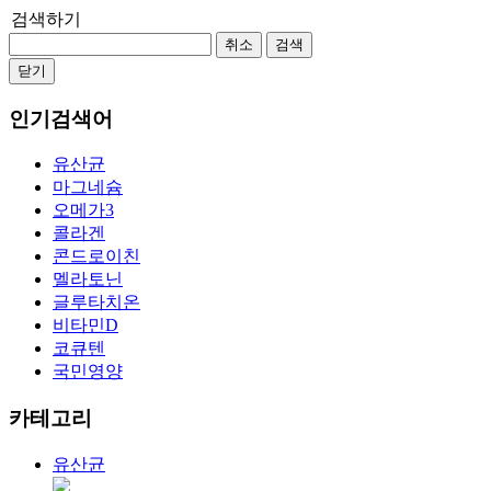
검색하기
취소
검색
닫기
인기검색어
유산균
마그네슘
오메가3
콜라겐
콘드로이친
멜라토닌
글루타치온
비타민D
코큐텐
국민영양
카테고리
유산균