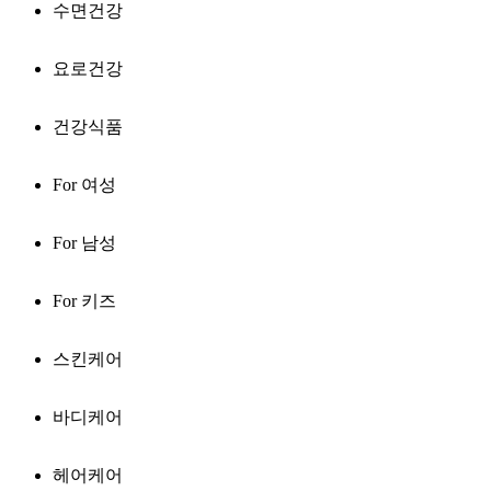
수면건강
요로건강
건강식품
For 여성
For 남성
For 키즈
스킨케어
바디케어
헤어케어