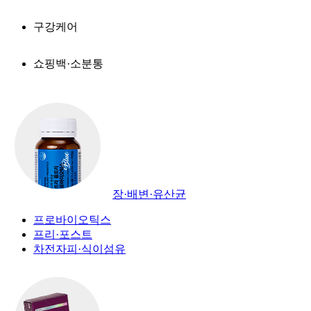
구강케어
쇼핑백·소분통
장·배변·유산균
프로바이오틱스
프리·포스트
차전자피·식이섬유