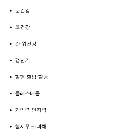
눈건강
코건강
간·위건강
갱년기
혈행·혈압·혈당
콜레스테롤
기억력·인지력
헬시푸드·과채