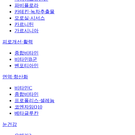
파비플로라
카테킨·녹차추출물
모로실·시서스
카르니틴
가르시니아
피로개선·활력
종합비타민
비타민B군
벤포티아민
면역·항산화
비타민C
종합비타민
프로폴리스·셀레늄
코엔자임Q10
베타글루칸
눈건강