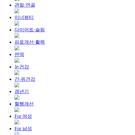
관절·연골
이너뷰티
다이어트·슬림
피로개선·활력
면역
눈건강
간·위건강
갱년기
혈행개선
For 여성
For 남성