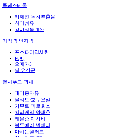
콜레스테롤
카테킨·녹차추출물
식이섬유
감마리놀렌산
기억력·인지력
포스파티딜세린
PQQ
오메가3
뇌 유산균
헬시푸드·과채
대마종자유
올리브·호두오일
카무트·파로효소
컬리케일·양배추
레몬즙·애사비
블루베리·빌베리
마시는샐러드