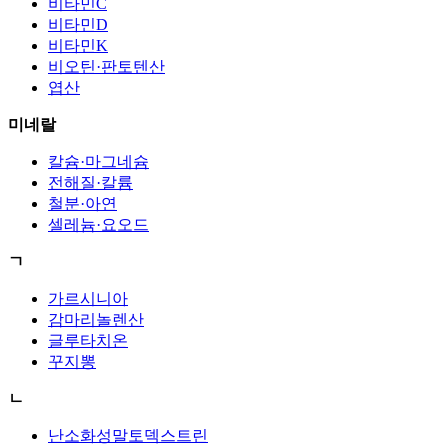
비타민C
비타민D
비타민K
비오틴·판토텐산
엽산
미네랄
칼슘·마그네슘
전해질·칼륨
철분·아연
셀레늄·요오드
ㄱ
가르시니아
감마리놀렌산
글루타치온
꾸지뽕
ㄴ
난소화성말토덱스트린