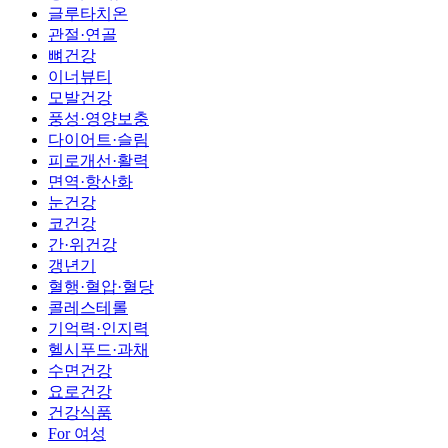
글루타치온
관절·연골
뼈건강
이너뷰티
모발건강
풍성·영양보충
다이어트·슬림
피로개선·활력
면역·항산화
눈건강
코건강
간·위건강
갱년기
혈행·혈압·혈당
콜레스테롤
기억력·인지력
헬시푸드·과채
수면건강
요로건강
건강식품
For 여성