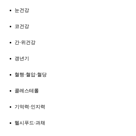
눈건강
코건강
간·위건강
갱년기
혈행·혈압·혈당
콜레스테롤
기억력·인지력
헬시푸드·과채