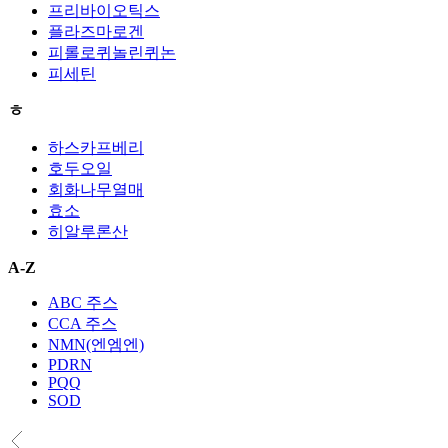
프리바이오틱스
플라즈마로겐
피롤로퀴놀린퀴논
피세틴
ㅎ
하스카프베리
호두오일
회화나무열매
효소
히알루론산
A-Z
ABC 주스
CCA 주스
NMN(엔엠엔)
PDRN
PQQ
SOD