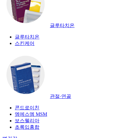
글루타치온
글루타치온
스킨케어
관절·연골
콘드로이친
엠에스엠 MSM
보스웰리아
초록입홍합