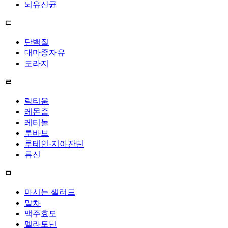
뇌유산균
ㄷ
단백질
대마종자유
도라지
ㄹ
락티움
레몬즙
레티놀
루바브
루테인·지아잔틴
류신
ㅁ
마시는 샐러드
말차
맥주효모
멜라토닌