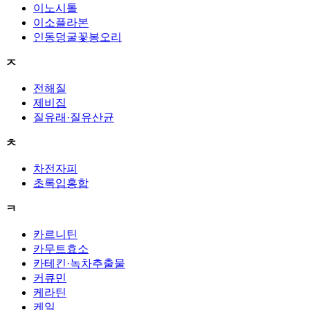
이노시톨
이소플라본
인동덩굴꽃봉오리
ㅈ
전해질
제비집
질유래·질유산균
ㅊ
차전자피
초록입홍합
ㅋ
카르니틴
카무트효소
카테킨·녹차추출물
커큐민
케라틴
케일