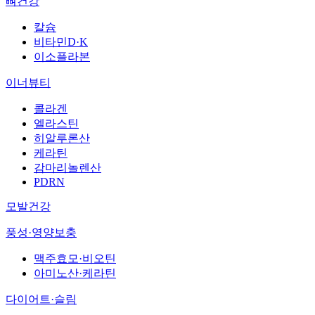
뼈건강
칼슘
비타민D·K
이소플라본
이너뷰티
콜라겐
엘라스틴
히알루론산
케라틴
감마리놀렌산
PDRN
모발건강
풍성·영양보충
맥주효모·비오틴
아미노산·케라틴
다이어트·슬림