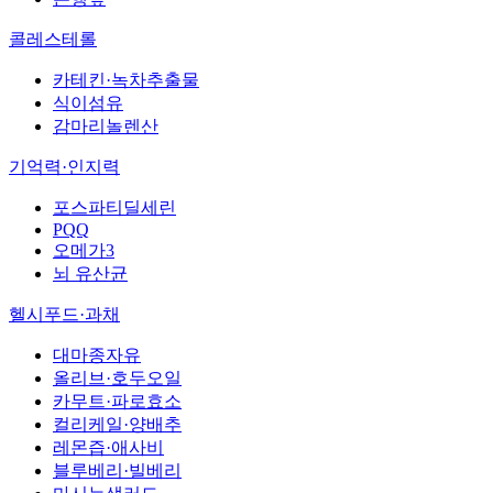
콜레스테롤
카테킨·녹차추출물
식이섬유
감마리놀렌산
기억력·인지력
포스파티딜세린
PQQ
오메가3
뇌 유산균
헬시푸드·과채
대마종자유
올리브·호두오일
카무트·파로효소
컬리케일·양배추
레몬즙·애사비
블루베리·빌베리