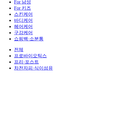
For 남성
For 키즈
스킨케어
바디케어
헤어케어
구강케어
쇼핑백·소분통
전체
프로바이오틱스
프리·포스트
차전자피·식이섬유