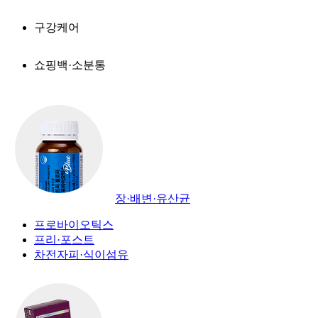
구강케어
쇼핑백·소분통
장·배변·유산균
프로바이오틱스
프리·포스트
차전자피·식이섬유