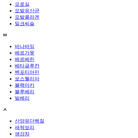
모로실
모발유산균
모발콜라겐
밀크씨슬
ㅂ
바나바잎
베르가못
베르베린
베타글루칸
벤포티아민
보스웰리아
블랙마카
블루베리
빌베리
ㅅ
산양유단백질
새싹보리
생강차