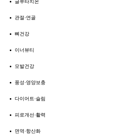
글루타치온
관절·연골
뼈건강
이너뷰티
모발건강
풍성·영양보충
다이어트·슬림
피로개선·활력
면역·항산화