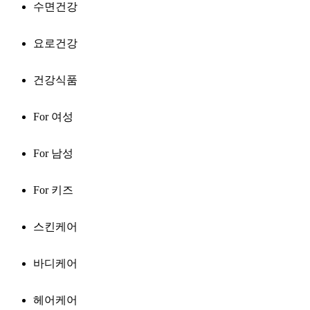
수면건강
요로건강
건강식품
For 여성
For 남성
For 키즈
스킨케어
바디케어
헤어케어