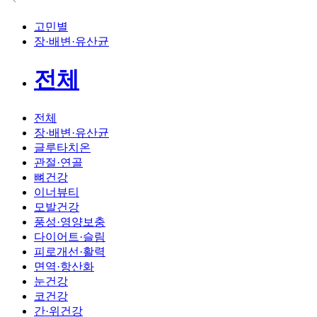
고민별
장·배변·유산균
전체
전체
장·배변·유산균
글루타치온
관절·연골
뼈건강
이너뷰티
모발건강
풍성·영양보충
다이어트·슬림
피로개선·활력
면역·항산화
눈건강
코건강
간·위건강