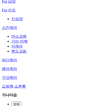
For 남성
For 키즈
키성장
스킨케어
마스크팩
기미·미백
선케어
핸드크림
바디케어
헤어케어
구강케어
쇼핑백·소분통
가나다순
전체