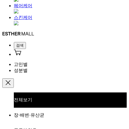
헤어케어
스킨케어
검색
고민별
성분별
전체보기
장·배변·유산균