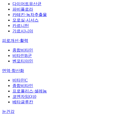
다이어트유산균
파비플로라
카테킨·녹차추출물
모로실·시서스
카르니틴
가르시니아
피로개선·활력
종합비타민
비타민B군
벤포티아민
면역·항산화
비타민C
종합비타민
프로폴리스·셀레늄
코엔자임Q10
베타글루칸
눈건강