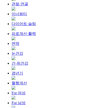
관절·연골
이너뷰티
다이어트·슬림
피로개선·활력
면역
눈건강
간·위건강
갱년기
혈행개선
For 여성
For 남성