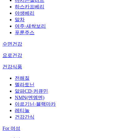
마시는샐러드
하스카프베리
야생베리
말차
여주·새싹보리
푸룬주스
수면건강
요로건강
건강식품
전해질
멜라토닌
알파CD·커큐민
NMN(엔엠엔)
아르기닌·블랙마카
레티놀
건강간식
For 여성