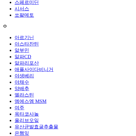
스페르미딘
시서스
쏘팔메토
ㅇ
아르기닌
아스타잔틴
알부민
알파CD
알파리포산
애플사이다비니거
야생베리
야채수
양배추
엘라스틴
엠에스엠 MSM
여주
옥타코사놀
올리브오일
유산균발효굴추출물
은행잎