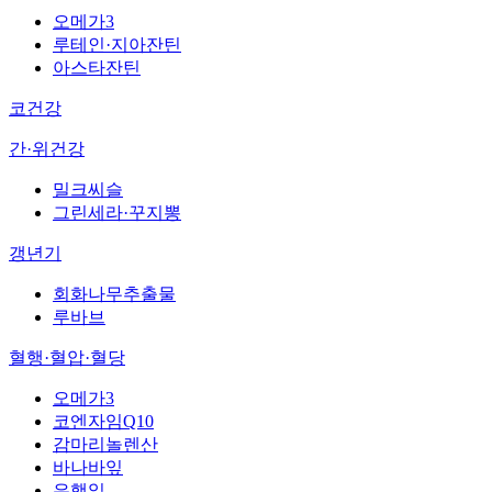
오메가3
루테인·지아잔틴
아스타잔틴
코건강
간·위건강
밀크씨슬
그린세라·꾸지뽕
갱년기
회화나무추출물
루바브
혈행·혈압·혈당
오메가3
코엔자임Q10
감마리놀렌산
바나바잎
은행잎