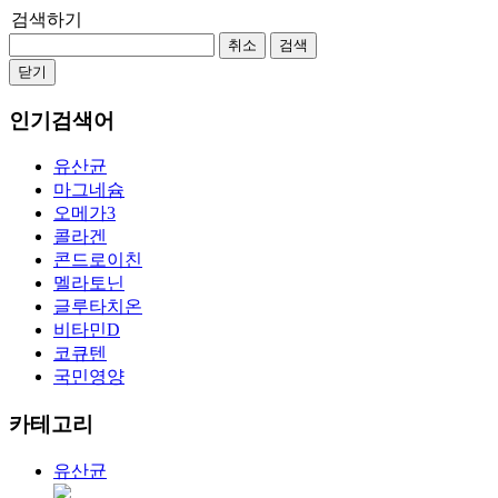
검색하기
취소
검색
닫기
인기검색어
유산균
마그네슘
오메가3
콜라겐
콘드로이친
멜라토닌
글루타치온
비타민D
코큐텐
국민영양
카테고리
유산균