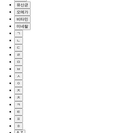
유산균
오메가
비타민
미네랄
ㄱ
ㄴ
ㄷ
ㄹ
ㅁ
ㅂ
ㅅ
ㅇ
ㅈ
ㅊ
ㅋ
ㅌ
ㅍ
ㅎ
A-Z