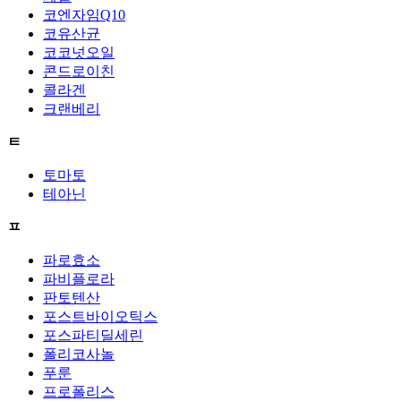
코엔자임Q10
코유산균
코코넛오일
콘드로이친
콜라겐
크랜베리
ㅌ
토마토
테아닌
ㅍ
파로효소
파비플로라
판토텐산
포스트바이오틱스
포스파티딜세린
폴리코사놀
푸룬
프로폴리스