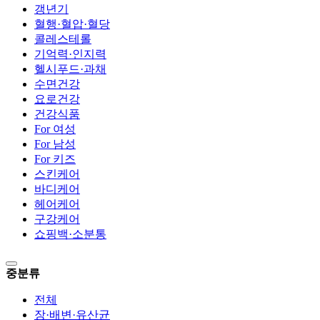
갱년기
혈행·혈압·혈당
콜레스테롤
기억력·인지력
헬시푸드·과채
수면건강
요로건강
건강식품
For 여성
For 남성
For 키즈
스킨케어
바디케어
헤어케어
구강케어
쇼핑백·소분통
중분류
전체
장·배변·유산균