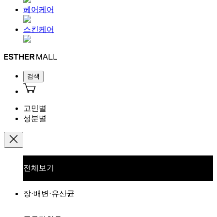
헤어케어
스킨케어
검색
고민별
성분별
전체보기
장·배변·유산균