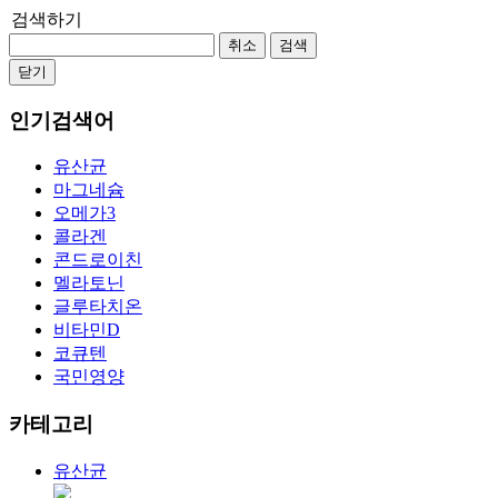
검색하기
취소
검색
닫기
인기검색어
유산균
마그네슘
오메가3
콜라겐
콘드로이친
멜라토닌
글루타치온
비타민D
코큐텐
국민영양
카테고리
유산균