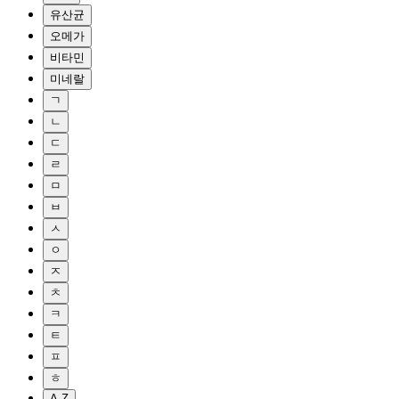
유산균
오메가
비타민
미네랄
ㄱ
ㄴ
ㄷ
ㄹ
ㅁ
ㅂ
ㅅ
ㅇ
ㅈ
ㅊ
ㅋ
ㅌ
ㅍ
ㅎ
A-Z