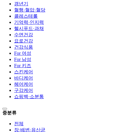
갱년기
혈행·혈압·혈당
콜레스테롤
기억력·인지력
헬시푸드·과채
수면건강
요로건강
건강식품
For 여성
For 남성
For 키즈
스킨케어
바디케어
헤어케어
구강케어
쇼핑백·소분통
중분류
전체
장·배변·유산균