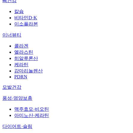
뼈건강
칼슘
비타민D·K
이소플라본
이너뷰티
콜라겐
엘라스틴
히알루론산
케라틴
감마리놀렌산
PDRN
모발건강
풍성·영양보충
맥주효모·비오틴
아미노산·케라틴
다이어트·슬림