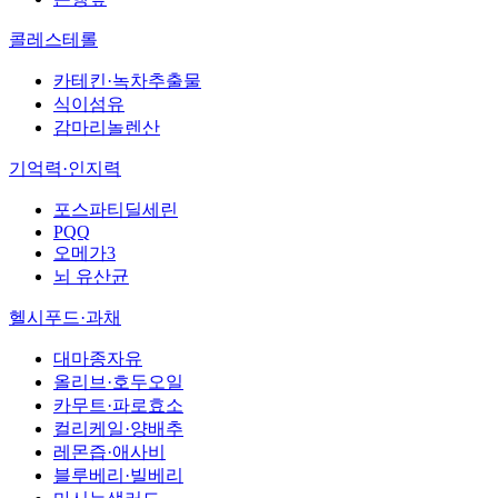
콜레스테롤
카테킨·녹차추출물
식이섬유
감마리놀렌산
기억력·인지력
포스파티딜세린
PQQ
오메가3
뇌 유산균
헬시푸드·과채
대마종자유
올리브·호두오일
카무트·파로효소
컬리케일·양배추
레몬즙·애사비
블루베리·빌베리