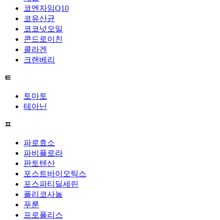
코엔자임Q10
코유산균
코코넛오일
콘드로이친
콜라겐
크랜베리
ㅌ
토마토
테아닌
ㅍ
파로효소
파비플로라
판토텐산
포스트바이오틱스
포스파티딜세린
폴리코사놀
푸룬
프로폴리스