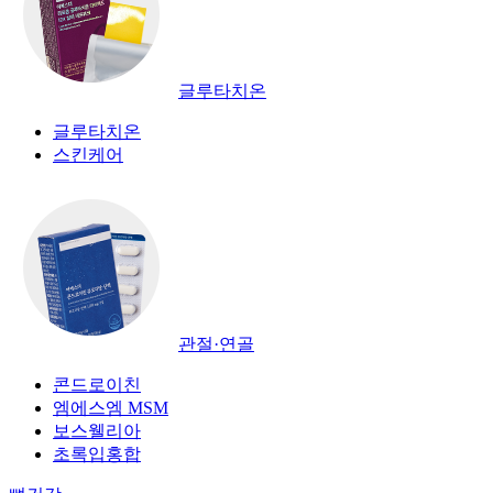
글루타치온
글루타치온
스킨케어
관절·연골
콘드로이친
엠에스엠 MSM
보스웰리아
초록입홍합