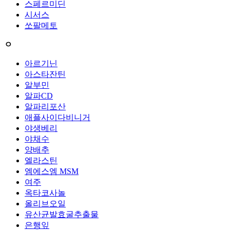
스페르미딘
시서스
쏘팔메토
ㅇ
아르기닌
아스타잔틴
알부민
알파CD
알파리포산
애플사이다비니거
야생베리
야채수
양배추
엘라스틴
엠에스엠 MSM
여주
옥타코사놀
올리브오일
유산균발효굴추출물
은행잎