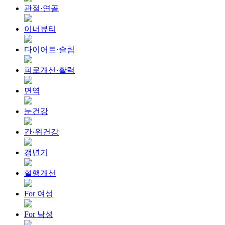
관절·연골
이너뷰티
다이어트·슬림
피로개선·활력
면역
눈건강
간·위건강
갱년기
혈행개선
For 여성
For 남성