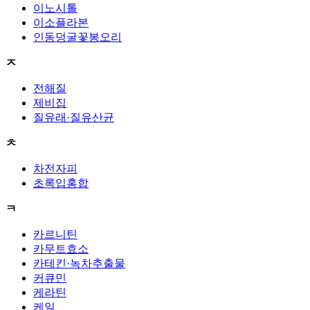
이노시톨
이소플라본
인동덩굴꽃봉오리
ㅈ
전해질
제비집
질유래·질유산균
ㅊ
차전자피
초록입홍합
ㅋ
카르니틴
카무트효소
카테킨·녹차추출물
커큐민
케라틴
케일