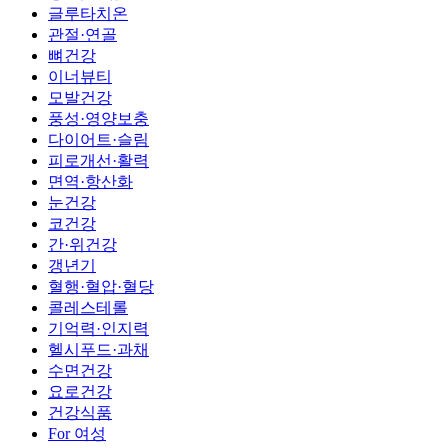
글루타치온
관절·연골
뼈건강
이너뷰티
모발건강
풍성·영양보충
다이어트·슬림
피로개선·활력
면역·항산화
눈건강
코건강
간·위건강
갱년기
혈행·혈압·혈당
콜레스테롤
기억력·인지력
헬시푸드·과채
수면건강
요로건강
건강식품
For 여성