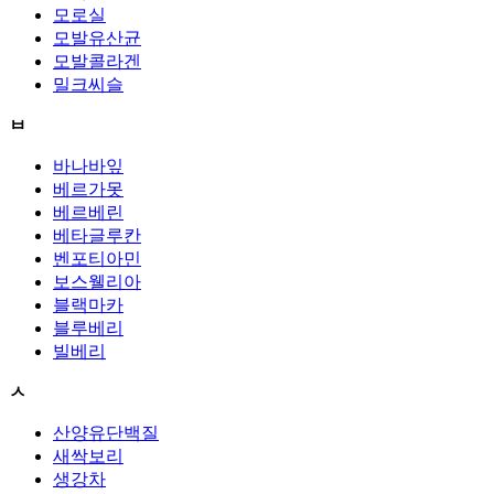
모로실
모발유산균
모발콜라겐
밀크씨슬
ㅂ
바나바잎
베르가못
베르베린
베타글루칸
벤포티아민
보스웰리아
블랙마카
블루베리
빌베리
ㅅ
산양유단백질
새싹보리
생강차