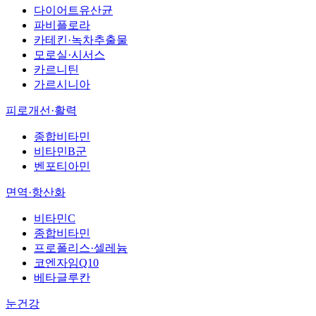
다이어트유산균
파비플로라
카테킨·녹차추출물
모로실·시서스
카르니틴
가르시니아
피로개선·활력
종합비타민
비타민B군
벤포티아민
면역·항산화
비타민C
종합비타민
프로폴리스·셀레늄
코엔자임Q10
베타글루칸
눈건강