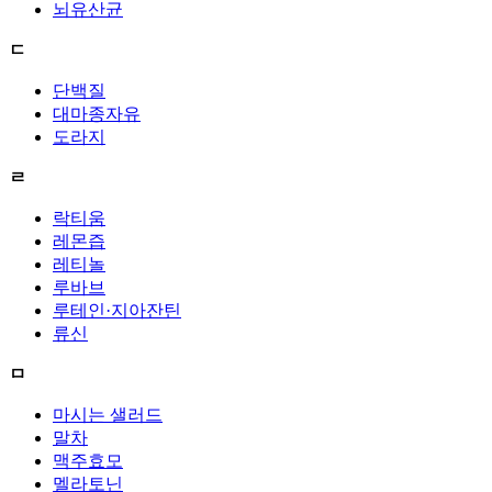
뇌유산균
ㄷ
단백질
대마종자유
도라지
ㄹ
락티움
레몬즙
레티놀
루바브
루테인·지아잔틴
류신
ㅁ
마시는 샐러드
말차
맥주효모
멜라토닌