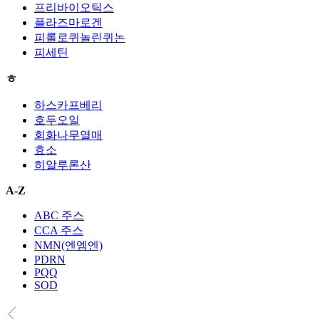
프리바이오틱스
플라즈마로겐
피롤로퀴놀린퀴논
피세틴
ㅎ
하스카프베리
호두오일
회화나무열매
효소
히알루론산
A-Z
ABC 주스
CCA 주스
NMN(엔엠엔)
PDRN
PQQ
SOD