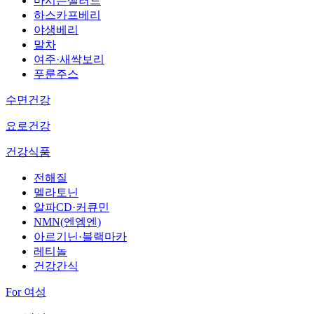
마시는샐러드
하스카프베리
야생베리
말차
여주·새싹보리
푸룬주스
수면건강
요로건강
건강식품
전해질
멜라토닌
알파CD·커큐민
NMN(엔엠엔)
아르기닌·블랙마카
레티놀
건강간식
For 여성