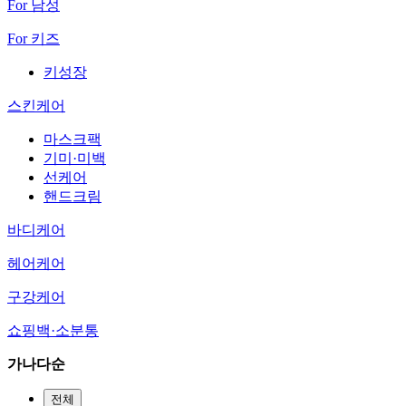
For 남성
For 키즈
키성장
스킨케어
마스크팩
기미·미백
선케어
핸드크림
바디케어
헤어케어
구강케어
쇼핑백·소분통
가나다순
전체