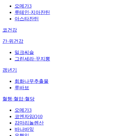
오메가3
루테인·지아잔틴
아스타잔틴
코건강
간·위건강
밀크씨슬
그린세라·꾸지뽕
갱년기
회화나무추출물
루바브
혈행·혈압·혈당
오메가3
코엔자임Q10
감마리놀렌산
바나바잎
은행잎