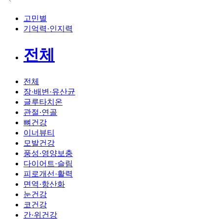
고민별
기억력·인지력
전체
전체
장·배변·유산균
글루타치온
관절·연골
뼈건강
이너뷰티
모발건강
풍성·영양보충
다이어트·슬림
피로개선·활력
면역·항산화
눈건강
코건강
간·위건강