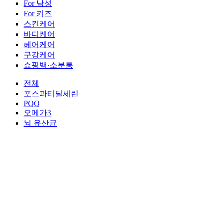
For 남성
For 키즈
스킨케어
바디케어
헤어케어
구강케어
쇼핑백·소분통
전체
포스파티딜세린
PQQ
오메가3
뇌 유산균