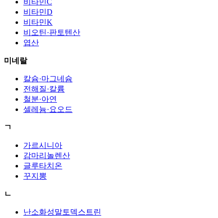
비타민C
비타민D
비타민K
비오틴·판토텐산
엽산
미네랄
칼슘·마그네슘
전해질·칼륨
철분·아연
셀레늄·요오드
ㄱ
가르시니아
감마리놀렌산
글루타치온
꾸지뽕
ㄴ
난소화성말토덱스트린