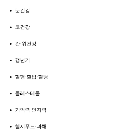
눈건강
코건강
간·위건강
갱년기
혈행·혈압·혈당
콜레스테롤
기억력·인지력
헬시푸드·과채