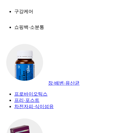
구강케어
쇼핑백·소분통
장·배변·유산균
프로바이오틱스
프리·포스트
차전자피·식이섬유