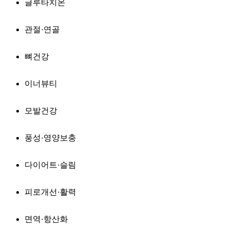
글루타치온
관절·연골
뼈건강
이너뷰티
모발건강
풍성·영양보충
다이어트·슬림
피로개선·활력
면역·항산화