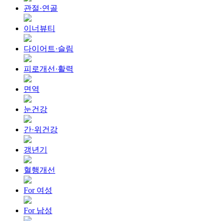
관절·연골
이너뷰티
다이어트·슬림
피로개선·활력
면역
눈건강
간·위건강
갱년기
혈행개선
For 여성
For 남성