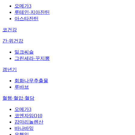
오메가3
루테인·지아잔틴
아스타잔틴
코건강
간·위건강
밀크씨슬
그린세라·꾸지뽕
갱년기
회화나무추출물
루바브
혈행·혈압·혈당
오메가3
코엔자임Q10
감마리놀렌산
바나바잎
은행잎