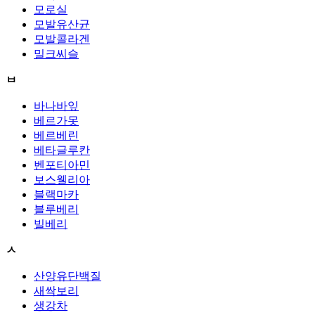
모로실
모발유산균
모발콜라겐
밀크씨슬
ㅂ
바나바잎
베르가못
베르베린
베타글루칸
벤포티아민
보스웰리아
블랙마카
블루베리
빌베리
ㅅ
산양유단백질
새싹보리
생강차