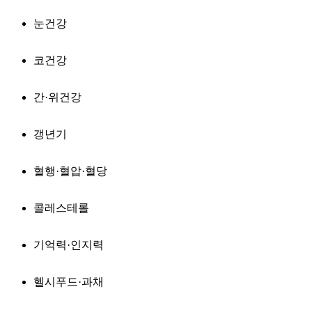
눈건강
코건강
간·위건강
갱년기
혈행·혈압·혈당
콜레스테롤
기억력·인지력
헬시푸드·과채