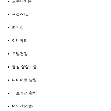
글루타치온
관절·연골
뼈건강
이너뷰티
모발건강
풍성·영양보충
다이어트·슬림
피로개선·활력
면역·항산화