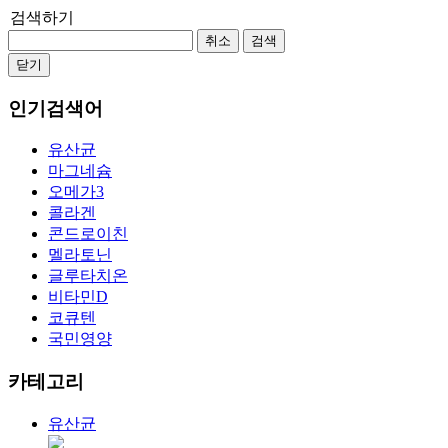
검색하기
취소
검색
닫기
인기검색어
유산균
마그네슘
오메가3
콜라겐
콘드로이친
멜라토닌
글루타치온
비타민D
코큐텐
국민영양
카테고리
유산균