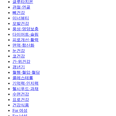
글루타치온
관절·연골
뼈건강
이너뷰티
모발건강
풍성·영양보충
다이어트·슬림
피로개선·활력
면역·항산화
눈건강
코건강
간·위건강
갱년기
혈행·혈압·혈당
콜레스테롤
기억력·인지력
헬시푸드·과채
수면건강
요로건강
건강식품
For 여성
For 남성