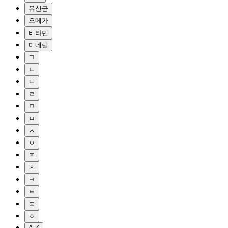
유산균
오메가
비타민
미네랄
ㄱ
ㄴ
ㄷ
ㄹ
ㅁ
ㅂ
ㅅ
ㅇ
ㅈ
ㅊ
ㅋ
ㅌ
ㅍ
ㅎ
A-Z