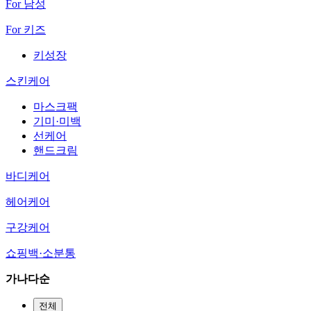
For 남성
For 키즈
키성장
스킨케어
마스크팩
기미·미백
선케어
핸드크림
바디케어
헤어케어
구강케어
쇼핑백·소분통
가나다순
전체