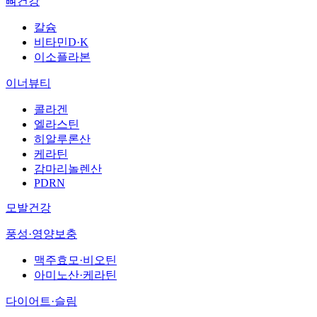
뼈건강
칼슘
비타민D·K
이소플라본
이너뷰티
콜라겐
엘라스틴
히알루론산
케라틴
감마리놀렌산
PDRN
모발건강
풍성·영양보충
맥주효모·비오틴
아미노산·케라틴
다이어트·슬림