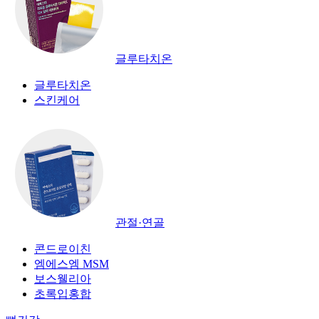
글루타치온
글루타치온
스킨케어
관절·연골
콘드로이친
엠에스엠 MSM
보스웰리아
초록입홍합