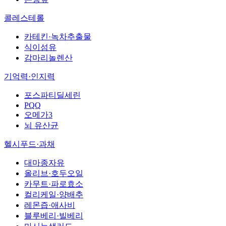
콜레스테롤
카테킨·녹차추출물
식이섬유
감마리놀렌산
기억력·인지력
포스파티딜세린
PQQ
오메가3
뇌 유산균
헬시푸드·과채
대마종자유
올리브·호두오일
카무트·파로효소
컬리케일·양배추
레몬즙·애사비
블루베리·빌베리