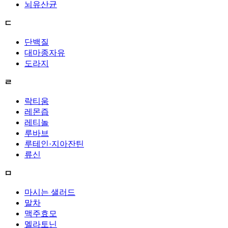
뇌유산균
ㄷ
단백질
대마종자유
도라지
ㄹ
락티움
레몬즙
레티놀
루바브
루테인·지아잔틴
류신
ㅁ
마시는 샐러드
말차
맥주효모
멜라토닌