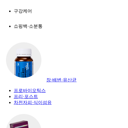
구강케어
쇼핑백·소분통
장·배변·유산균
프로바이오틱스
프리·포스트
차전자피·식이섬유