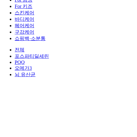
For 키즈
스킨케어
바디케어
헤어케어
구강케어
쇼핑백·소분통
전체
포스파티딜세린
PQQ
오메가3
뇌 유산균