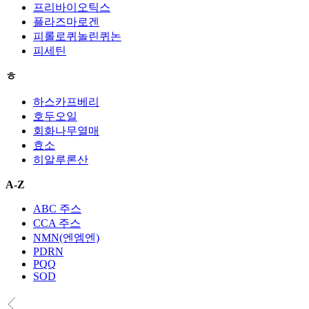
프리바이오틱스
플라즈마로겐
피롤로퀴놀린퀴논
피세틴
ㅎ
하스카프베리
호두오일
회화나무열매
효소
히알루론산
A-Z
ABC 주스
CCA 주스
NMN(엔엠엔)
PDRN
PQQ
SOD