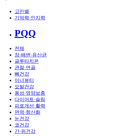
고민별
기억력·인지력
PQQ
전체
장·배변·유산균
글루타치온
관절·연골
뼈건강
이너뷰티
모발건강
풍성·영양보충
다이어트·슬림
피로개선·활력
면역·항산화
눈건강
코건강
간·위건강