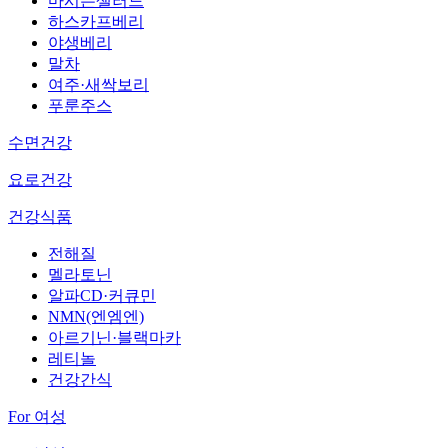
마시는샐러드
하스카프베리
야생베리
말차
여주·새싹보리
푸룬주스
수면건강
요로건강
건강식품
전해질
멜라토닌
알파CD·커큐민
NMN(엔엠엔)
아르기닌·블랙마카
레티놀
건강간식
For 여성