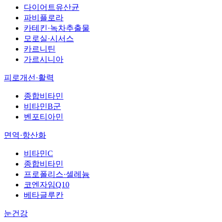
다이어트유산균
파비플로라
카테킨·녹차추출물
모로실·시서스
카르니틴
가르시니아
피로개선·활력
종합비타민
비타민B군
벤포티아민
면역·항산화
비타민C
종합비타민
프로폴리스·셀레늄
코엔자임Q10
베타글루칸
눈건강