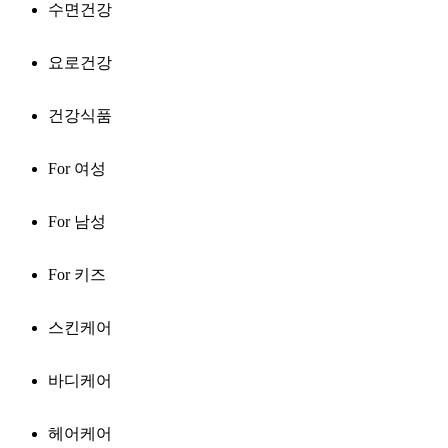
수면건강
요로건강
건강식품
For 여성
For 남성
For 키즈
스킨케어
바디케어
헤어케어