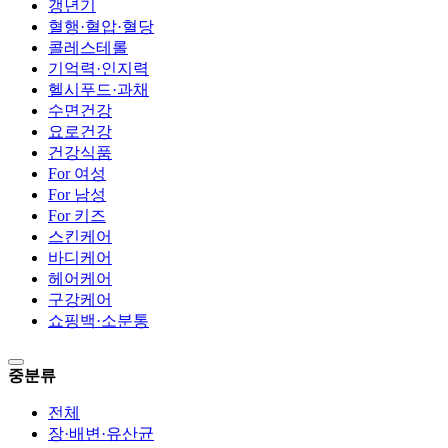
갱년기
혈행·혈압·혈당
콜레스테롤
기억력·인지력
헬시푸드·과채
수면건강
요로건강
건강식품
For 여성
For 남성
For 키즈
스킨케어
바디케어
헤어케어
구강케어
쇼핑백·소분통
중분류
전체
장·배변·유산균