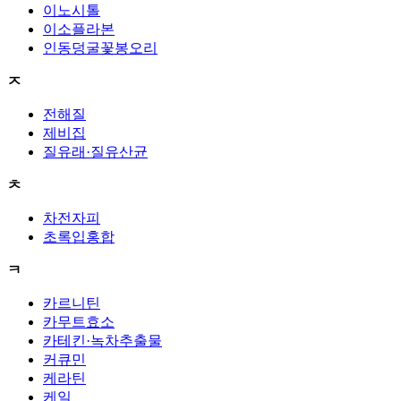
이노시톨
이소플라본
인동덩굴꽃봉오리
ㅈ
전해질
제비집
질유래·질유산균
ㅊ
차전자피
초록입홍합
ㅋ
카르니틴
카무트효소
카테킨·녹차추출물
커큐민
케라틴
케일