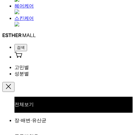
헤어케어
스킨케어
검색
고민별
성분별
전체보기
장·배변·유산균