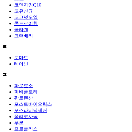
코엔자임Q10
코유산균
코코넛오일
콘드로이친
콜라겐
크랜베리
ㅌ
토마토
테아닌
ㅍ
파로효소
파비플로라
판토텐산
포스트바이오틱스
포스파티딜세린
폴리코사놀
푸룬
프로폴리스