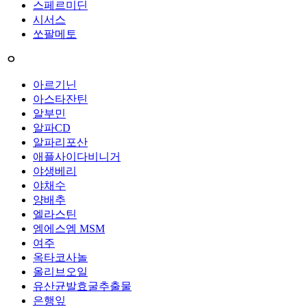
스페르미딘
시서스
쏘팔메토
ㅇ
아르기닌
아스타잔틴
알부민
알파CD
알파리포산
애플사이다비니거
야생베리
야채수
양배추
엘라스틴
엠에스엠 MSM
여주
옥타코사놀
올리브오일
유산균발효굴추출물
은행잎