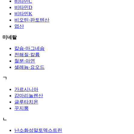
비타민C
비타민D
비타민K
비오틴·판토텐산
엽산
미네랄
칼슘·마그네슘
전해질·칼륨
철분·아연
셀레늄·요오드
ㄱ
가르시니아
감마리놀렌산
글루타치온
꾸지뽕
ㄴ
난소화성말토덱스트린