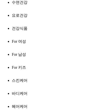
수면건강
요로건강
건강식품
For 여성
For 남성
For 키즈
스킨케어
바디케어
헤어케어