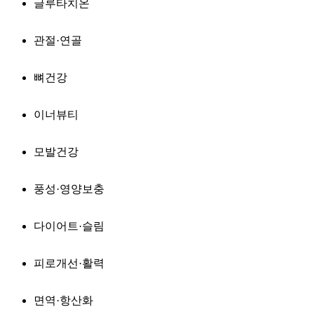
글루타치온
관절·연골
뼈건강
이너뷰티
모발건강
풍성·영양보충
다이어트·슬림
피로개선·활력
면역·항산화