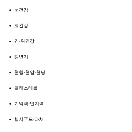
눈건강
코건강
간·위건강
갱년기
혈행·혈압·혈당
콜레스테롤
기억력·인지력
헬시푸드·과채