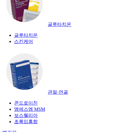
글루타치온
글루타치온
스킨케어
관절·연골
콘드로이친
엠에스엠 MSM
보스웰리아
초록입홍합