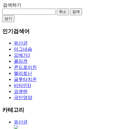
검색하기
취소
검색
닫기
인기검색어
유산균
마그네슘
오메가3
콜라겐
콘드로이친
멜라토닌
글루타치온
비타민D
코큐텐
국민영양
카테고리
유산균