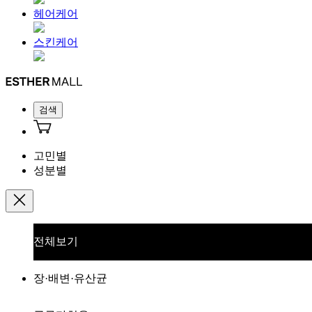
헤어케어
스킨케어
검색
고민별
성분별
전체보기
장·배변·유산균