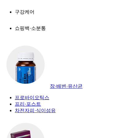
구강케어
쇼핑백·소분통
장·배변·유산균
프로바이오틱스
프리·포스트
차전자피·식이섬유