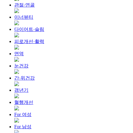
관절·연골
이너뷰티
다이어트·슬림
피로개선·활력
면역
눈건강
간·위건강
갱년기
혈행개선
For 여성
For 남성