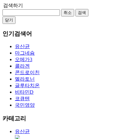
검색하기
취소
검색
닫기
인기검색어
유산균
마그네슘
오메가3
콜라겐
콘드로이친
멜라토닌
글루타치온
비타민D
코큐텐
국민영양
카테고리
유산균