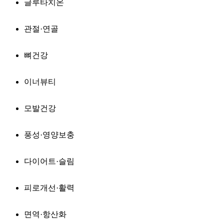
글루타치온
관절·연골
뼈건강
이너뷰티
모발건강
풍성·영양보충
다이어트·슬림
피로개선·활력
면역·항산화