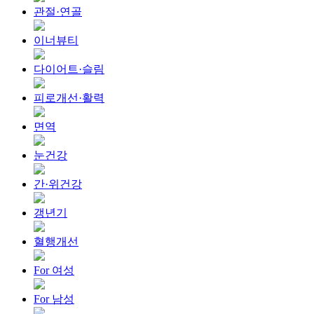
관절·연골
이너뷰티
다이어트·슬림
피로개선·활력
면역
눈건강
간·위건강
갱년기
혈행개선
For 여성
For 남성