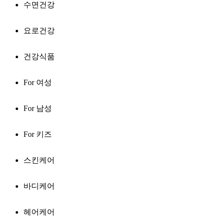
수면건강
요로건강
건강식품
For 여성
For 남성
For 키즈
스킨케어
바디케어
헤어케어