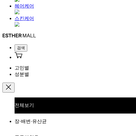
헤어케어
스킨케어
검색
고민별
성분별
전체보기
장·배변·유산균