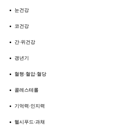
눈건강
코건강
간·위건강
갱년기
혈행·혈압·혈당
콜레스테롤
기억력·인지력
헬시푸드·과채