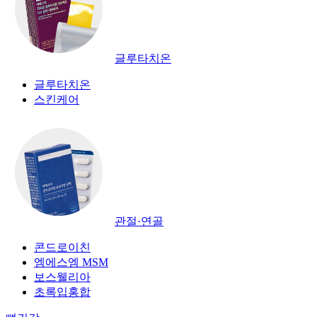
글루타치온
글루타치온
스킨케어
관절·연골
콘드로이친
엠에스엠 MSM
보스웰리아
초록입홍합