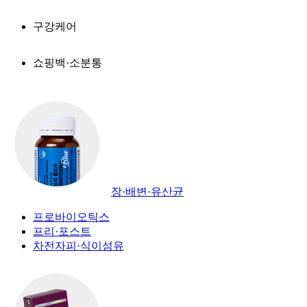
구강케어
쇼핑백·소분통
장·배변·유산균
프로바이오틱스
프리·포스트
차전자피·식이섬유