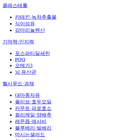
콜레스테롤
카테킨·녹차추출물
식이섬유
감마리놀렌산
기억력·인지력
포스파티딜세린
PQQ
오메가3
뇌 유산균
헬시푸드·과채
대마종자유
올리브·호두오일
카무트·파로효소
컬리케일·양배추
레몬즙·애사비
블루베리·빌베리
마시는샐러드