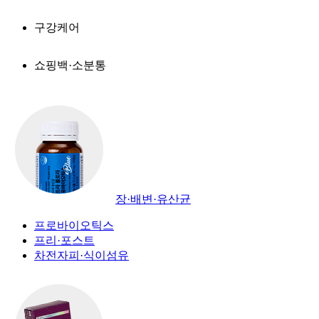
구강케어
쇼핑백·소분통
장·배변·유산균
프로바이오틱스
프리·포스트
차전자피·식이섬유