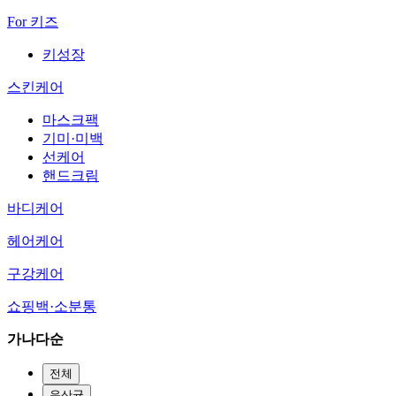
For 키즈
키성장
스킨케어
마스크팩
기미·미백
선케어
핸드크림
바디케어
헤어케어
구강케어
쇼핑백·소분통
가나다순
전체
유산균