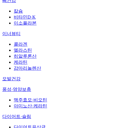
뼈건강
칼슘
비타민D·K
이소플라본
이너뷰티
콜라겐
엘라스틴
히알루론산
케라틴
감마리놀렌산
모발건강
풍성·영양보충
맥주효모·비오틴
아미노산·케라틴
다이어트·슬림
다이어트유산균