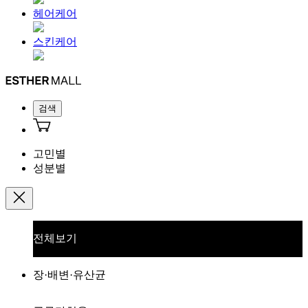
헤어케어
스킨케어
검색
고민별
성분별
전체보기
장·배변·유산균