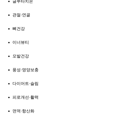
글루타치온
관절·연골
뼈건강
이너뷰티
모발건강
풍성·영양보충
다이어트·슬림
피로개선·활력
면역·항산화