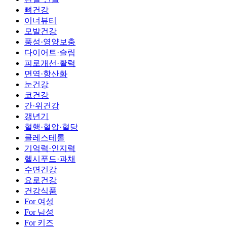
뼈건강
이너뷰티
모발건강
풍성·영양보충
다이어트·슬림
피로개선·활력
면역·항산화
눈건강
코건강
간·위건강
갱년기
혈행·혈압·혈당
콜레스테롤
기억력·인지력
헬시푸드·과채
수면건강
요로건강
건강식품
For 여성
For 남성
For 키즈