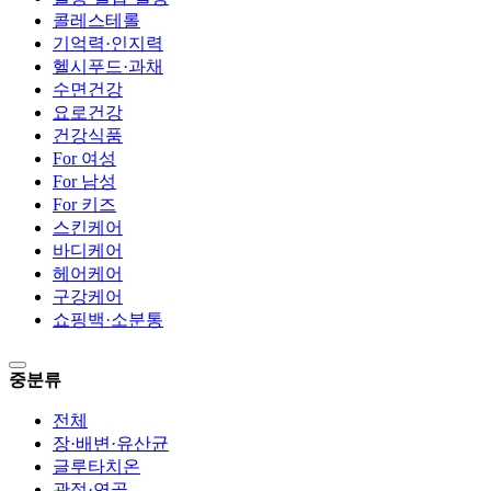
콜레스테롤
기억력·인지력
헬시푸드·과채
수면건강
요로건강
건강식품
For 여성
For 남성
For 키즈
스킨케어
바디케어
헤어케어
구강케어
쇼핑백·소분통
중분류
전체
장·배변·유산균
글루타치온
관절·연골