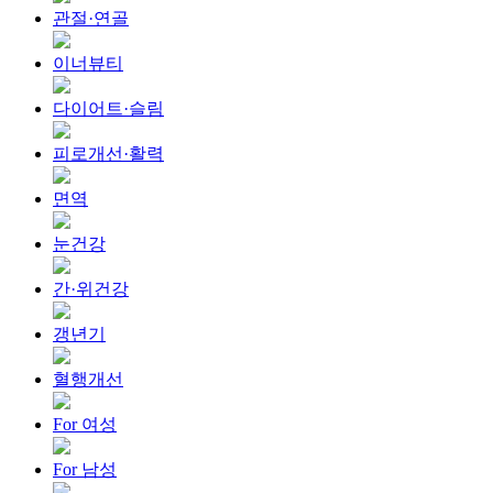
관절·연골
이너뷰티
다이어트·슬림
피로개선·활력
면역
눈건강
간·위건강
갱년기
혈행개선
For 여성
For 남성