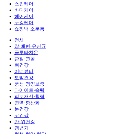
스킨케어
바디케어
헤어케어
구강케어
쇼핑백·소분통
전체
장·배변·유산균
글루타치온
관절·연골
뼈건강
이너뷰티
모발건강
풍성·영양보충
다이어트·슬림
피로개선·활력
면역·항산화
눈건강
코건강
간·위건강
갱년기