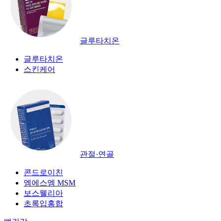
글루타치온
글루타치온
스킨케어
관절·연골
콘드로이친
엠에스엠 MSM
보스웰리아
초록입홍합