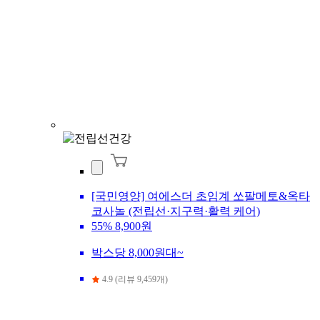
[국민영양] 여에스더 초임계 쏘팔메토&옥타
코사놀 (전립선·지구력·활력 케어)
55%
8,900원
박스당 8,000원대~
4.9 (리뷰 9,459개)