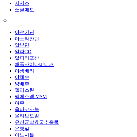
시서스
쏘팔메토
ㅇ
아르기닌
아스타잔틴
알부민
알파CD
알파리포산
애플사이다비니거
야생베리
야채수
양배추
엘라스틴
엠에스엠 MSM
여주
옥타코사놀
올리브오일
유산균발효굴추출물
은행잎
이노시톨