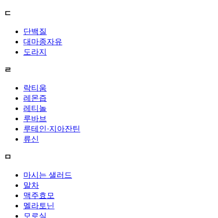
ㄷ
단백질
대마종자유
도라지
ㄹ
락티움
레몬즙
레티놀
루바브
루테인·지아잔틴
류신
ㅁ
마시는 샐러드
말차
맥주효모
멜라토닌
모로실