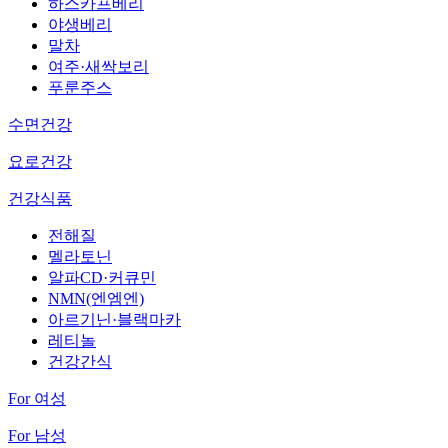
하스카프베리
야생베리
말차
여주·새싹보리
푸룬주스
수면건강
요로건강
건강식품
전해질
멜라토닌
알파CD·커큐민
NMN(엔엠엔)
아르기닌·블랙마카
레티놀
건강간식
For 여성
For 남성