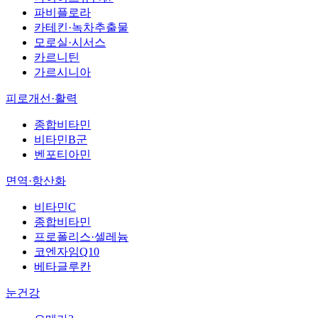
파비플로라
카테킨·녹차추출물
모로실·시서스
카르니틴
가르시니아
피로개선·활력
종합비타민
비타민B군
벤포티아민
면역·항산화
비타민C
종합비타민
프로폴리스·셀레늄
코엔자임Q10
베타글루칸
눈건강