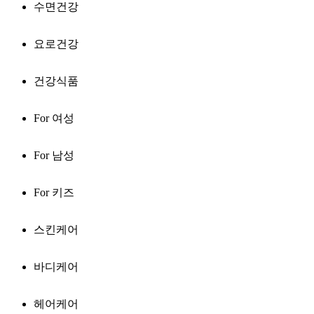
수면건강
요로건강
건강식품
For 여성
For 남성
For 키즈
스킨케어
바디케어
헤어케어