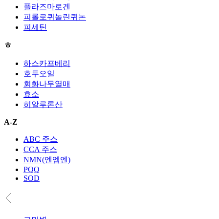
플라즈마로겐
피롤로퀴놀린퀴논
피세틴
ㅎ
하스카프베리
호두오일
회화나무열매
효소
히알루론산
A-Z
ABC 주스
CCA 주스
NMN(엔엠엔)
PQQ
SOD