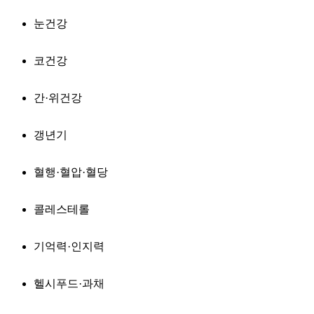
눈건강
코건강
간·위건강
갱년기
혈행·혈압·혈당
콜레스테롤
기억력·인지력
헬시푸드·과채