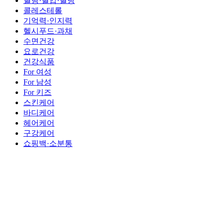
혈행·혈압·혈당
콜레스테롤
기억력·인지력
헬시푸드·과채
수면건강
요로건강
건강식품
For 여성
For 남성
For 키즈
스킨케어
바디케어
헤어케어
구강케어
쇼핑백·소분통