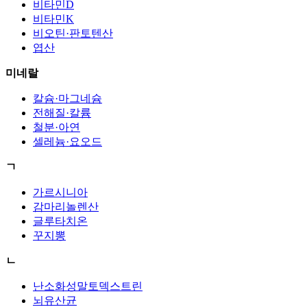
비타민D
비타민K
비오틴·판토텐산
엽산
미네랄
칼슘·마그네슘
전해질·칼륨
철분·아연
셀레늄·요오드
ㄱ
가르시니아
감마리놀렌산
글루타치온
꾸지뽕
ㄴ
난소화성말토덱스트린
뇌유산균