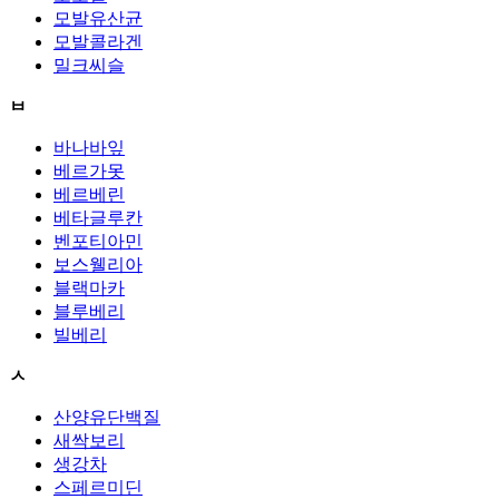
모발유산균
모발콜라겐
밀크씨슬
ㅂ
바나바잎
베르가못
베르베린
베타글루칸
벤포티아민
보스웰리아
블랙마카
블루베리
빌베리
ㅅ
산양유단백질
새싹보리
생강차
스페르미딘