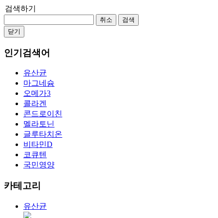
검색하기
취소
검색
닫기
인기검색어
유산균
마그네슘
오메가3
콜라겐
콘드로이친
멜라토닌
글루타치온
비타민D
코큐텐
국민영양
카테고리
유산균