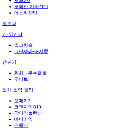
오메가3
루테인·지아잔틴
아스타잔틴
코건강
간·위건강
밀크씨슬
그린세라·꾸지뽕
갱년기
회화나무추출물
루바브
혈행·혈압·혈당
오메가3
코엔자임Q10
감마리놀렌산
바나바잎
은행잎