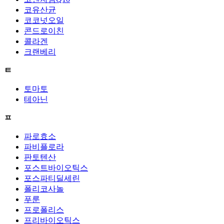
코유산균
코코넛오일
콘드로이친
콜라겐
크랜베리
ㅌ
토마토
테아닌
ㅍ
파로효소
파비플로라
판토텐산
포스트바이오틱스
포스파티딜세린
폴리코사놀
푸룬
프로폴리스
프리바이오틱스