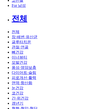
고민별
For 남성
전체
전체
장·배변·유산균
글루타치온
관절·연골
뼈건강
이너뷰티
모발건강
풍성·영양보충
다이어트·슬림
피로개선·활력
면역·항산화
눈건강
코건강
간·위건강
갱년기
혈행·혈압·혈당