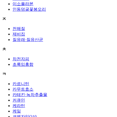
이소플라본
인동덩굴꽃봉오리
ㅈ
전해질
제비집
질유래·질유산균
ㅊ
차전자피
초록입홍합
ㅋ
카르니틴
카무트효소
카테킨·녹차추출물
커큐민
케라틴
케일
코엔자임Q10