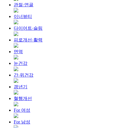
관절·연골
이너뷰티
다이어트·슬림
피로개선·활력
면역
눈건강
간·위건강
갱년기
혈행개선
For 여성
For 남성