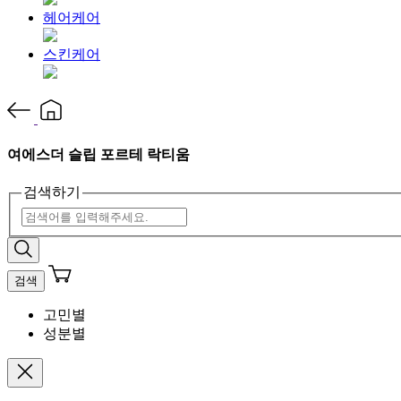
헤어케어
스킨케어
여에스더 슬립 포르테 락티움
검색하기
검색
고민별
성분별