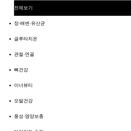
전체보기
장·배변·유산균
글루타치온
관절·연골
뼈건강
이너뷰티
모발건강
풍성·영양보충