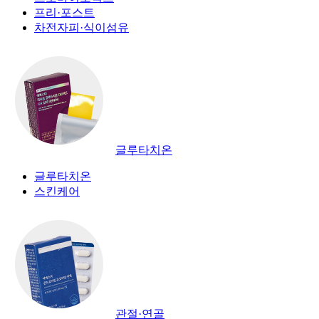
프리·포스트
차전자피·식이섬유
글루타치온
글루타치온
스킨케어
관절·연골