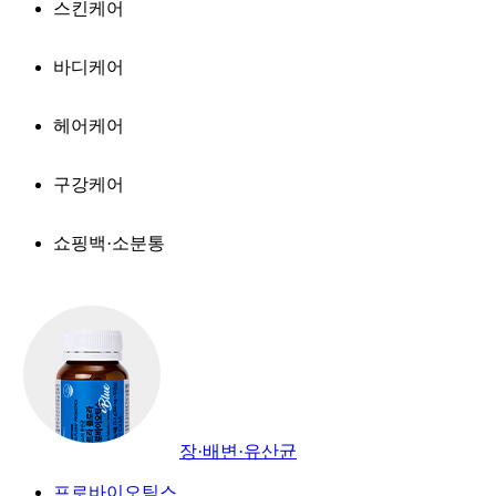
스킨케어
바디케어
헤어케어
구강케어
쇼핑백·소분통
장·배변·유산균
프로바이오틱스