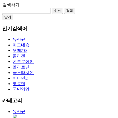
검색하기
취소
검색
닫기
인기검색어
유산균
마그네슘
오메가3
콜라겐
콘드로이친
멜라토닌
글루타치온
비타민D
코큐텐
국민영양
카테고리
유산균