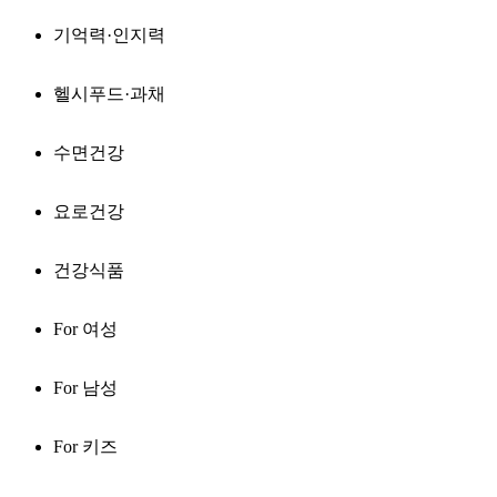
기억력·인지력
헬시푸드·과채
수면건강
요로건강
건강식품
For 여성
For 남성
For 키즈