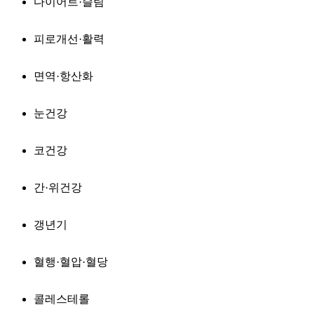
다이어트·슬림
피로개선·활력
면역·항산화
눈건강
코건강
간·위건강
갱년기
혈행·혈압·혈당
콜레스테롤