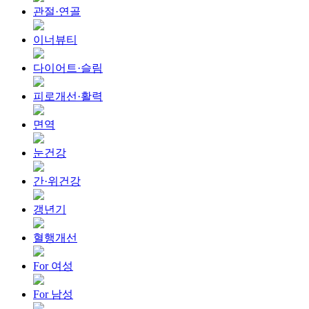
관절·연골
이너뷰티
다이어트·슬림
피로개선·활력
면역
눈건강
간·위건강
갱년기
혈행개선
For 여성
For 남성