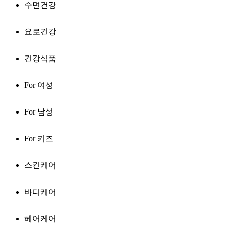
수면건강
요로건강
건강식품
For 여성
For 남성
For 키즈
스킨케어
바디케어
헤어케어