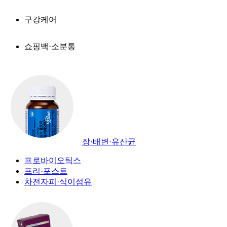
구강케어
쇼핑백·소분통
장·배변·유산균
프로바이오틱스
프리·포스트
차전자피·식이섬유