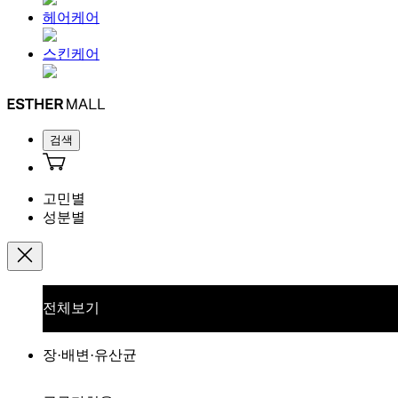
헤어케어
스킨케어
검색
고민별
성분별
전체보기
장·배변·유산균