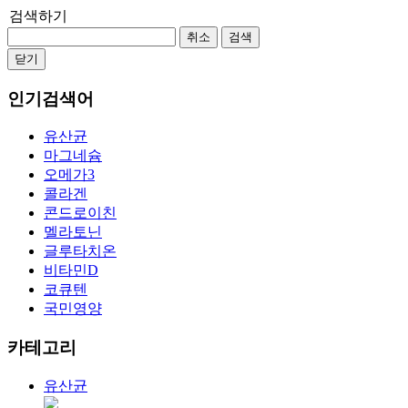
검색하기
취소
검색
닫기
인기검색어
유산균
마그네슘
오메가3
콜라겐
콘드로이친
멜라토닌
글루타치온
비타민D
코큐텐
국민영양
카테고리
유산균