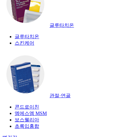
글루타치온
글루타치온
스킨케어
관절·연골
콘드로이친
엠에스엠 MSM
보스웰리아
초록입홍합