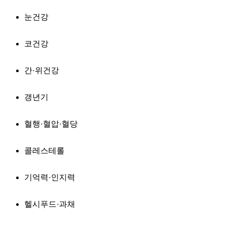
눈건강
코건강
간·위건강
갱년기
혈행·혈압·혈당
콜레스테롤
기억력·인지력
헬시푸드·과채