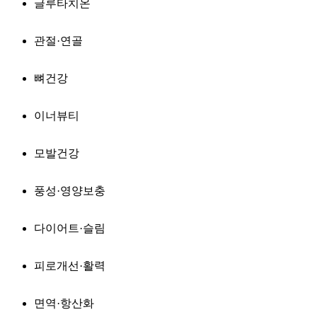
글루타치온
관절·연골
뼈건강
이너뷰티
모발건강
풍성·영양보충
다이어트·슬림
피로개선·활력
면역·항산화