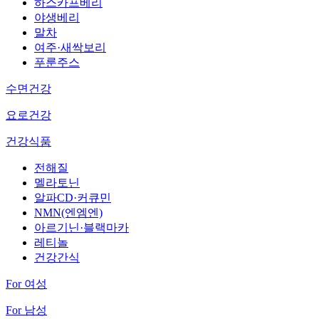
하스카프베리
야생베리
말차
여주·새싹보리
푸룬주스
수면건강
요로건강
건강식품
전해질
멜라토닌
알파CD·커큐민
NMN(엔엠엔)
아르기닌·블랙마카
레티놀
건강간식
For 여성
For 남성