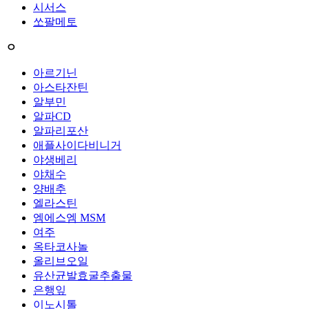
시서스
쏘팔메토
ㅇ
아르기닌
아스타잔틴
알부민
알파CD
알파리포산
애플사이다비니거
야생베리
야채수
양배추
엘라스틴
엠에스엠 MSM
여주
옥타코사놀
올리브오일
유산균발효굴추출물
은행잎
이노시톨