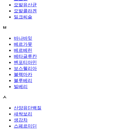
모발유산균
모발콜라겐
밀크씨슬
ㅂ
바나바잎
베르가못
베르베린
베타글루칸
벤포티아민
보스웰리아
블랙마카
블루베리
빌베리
ㅅ
산양유단백질
새싹보리
생강차
스페르미딘