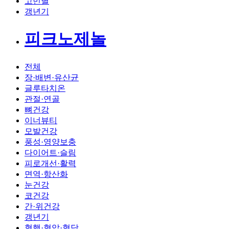
고민별
갱년기
피크노제놀
전체
장·배변·유산균
글루타치온
관절·연골
뼈건강
이너뷰티
모발건강
풍성·영양보충
다이어트·슬림
피로개선·활력
면역·항산화
눈건강
코건강
간·위건강
갱년기
혈행·혈압·혈당