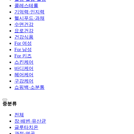
콜레스테롤
기억력·인지력
헬시푸드·과채
수면건강
요로건강
건강식품
For 여성
For 남성
For 키즈
스킨케어
바디케어
헤어케어
구강케어
쇼핑백·소분통
중분류
전체
장·배변·유산균
글루타치온
관절·연골