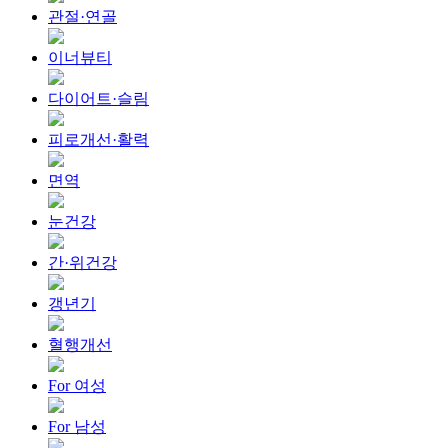
관절·연골
이너뷰티
다이어트·슬림
피로개선·활력
면역
눈건강
간·위건강
갱년기
혈행개선
For 여성
For 남성