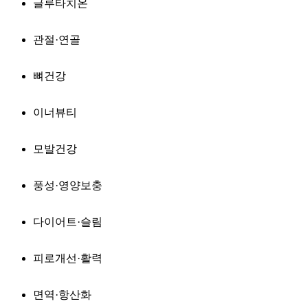
글루타치온
관절·연골
뼈건강
이너뷰티
모발건강
풍성·영양보충
다이어트·슬림
피로개선·활력
면역·항산화