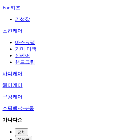
For 키즈
키성장
스킨케어
마스크팩
기미·미백
선케어
핸드크림
바디케어
헤어케어
구강케어
쇼핑백·소분통
가나다순
전체
유산균