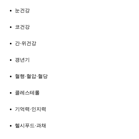
눈건강
코건강
간·위건강
갱년기
혈행·혈압·혈당
콜레스테롤
기억력·인지력
헬시푸드·과채