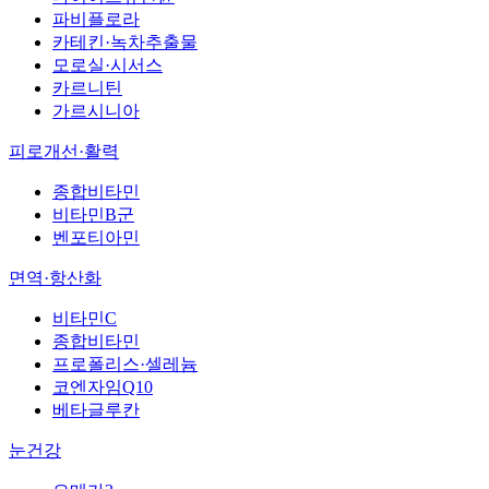
파비플로라
카테킨·녹차추출물
모로실·시서스
카르니틴
가르시니아
피로개선·활력
종합비타민
비타민B군
벤포티아민
면역·항산화
비타민C
종합비타민
프로폴리스·셀레늄
코엔자임Q10
베타글루칸
눈건강