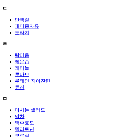
ㄷ
단백질
대마종자유
도라지
ㄹ
락티움
레몬즙
레티놀
루바브
루테인·지아잔틴
류신
ㅁ
마시는 샐러드
말차
맥주효모
멜라토닌
모로실