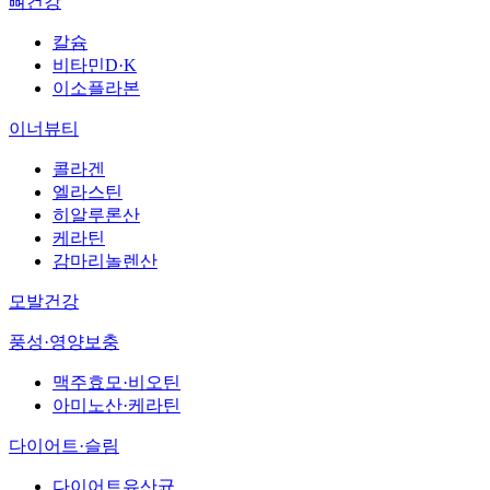
뼈건강
칼슘
비타민D·K
이소플라본
이너뷰티
콜라겐
엘라스틴
히알루론산
케라틴
감마리놀렌산
모발건강
풍성·영양보충
맥주효모·비오틴
아미노산·케라틴
다이어트·슬림
다이어트유산균