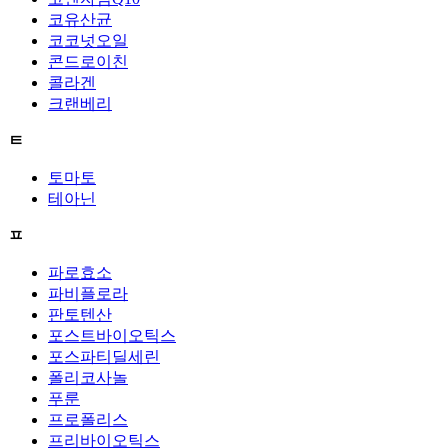
코유산균
코코넛오일
콘드로이친
콜라겐
크랜베리
ㅌ
토마토
테아닌
ㅍ
파로효소
파비플로라
판토텐산
포스트바이오틱스
포스파티딜세린
폴리코사놀
푸룬
프로폴리스
프리바이오틱스