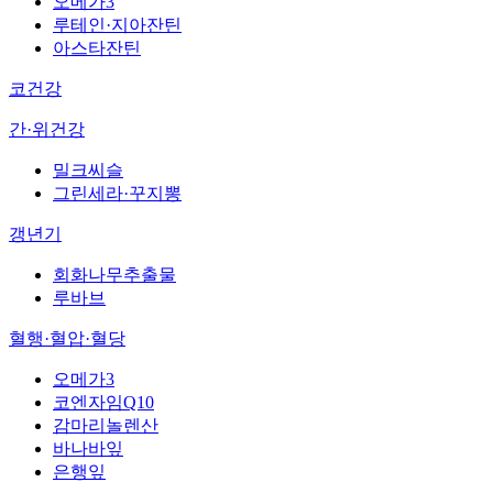
오메가3
루테인·지아잔틴
아스타잔틴
코건강
간·위건강
밀크씨슬
그린세라·꾸지뽕
갱년기
회화나무추출물
루바브
혈행·혈압·혈당
오메가3
코엔자임Q10
감마리놀렌산
바나바잎
은행잎