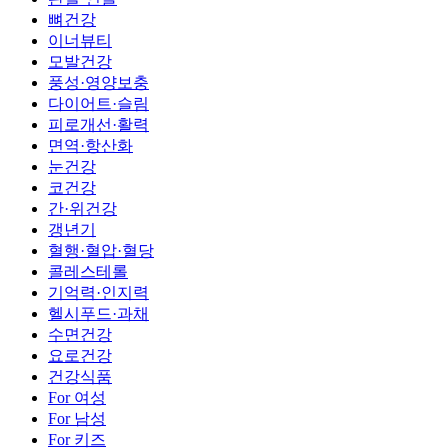
뼈건강
이너뷰티
모발건강
풍성·영양보충
다이어트·슬림
피로개선·활력
면역·항산화
눈건강
코건강
간·위건강
갱년기
혈행·혈압·혈당
콜레스테롤
기억력·인지력
헬시푸드·과채
수면건강
요로건강
건강식품
For 여성
For 남성
For 키즈