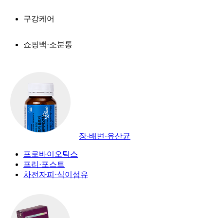
구강케어
쇼핑백·소분통
장·배변·유산균
프로바이오틱스
프리·포스트
차전자피·식이섬유