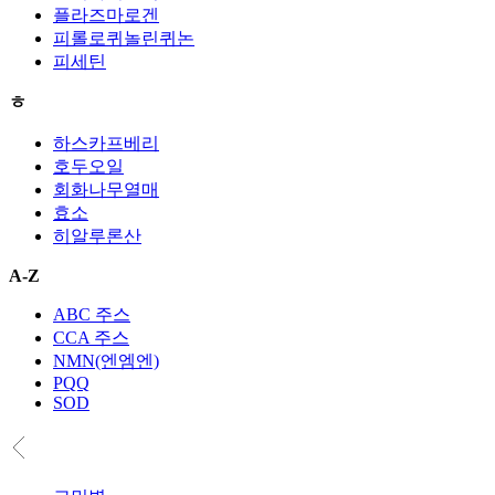
플라즈마로겐
피롤로퀴놀린퀴논
피세틴
ㅎ
하스카프베리
호두오일
회화나무열매
효소
히알루론산
A-Z
ABC 주스
CCA 주스
NMN(엔엠엔)
PQQ
SOD