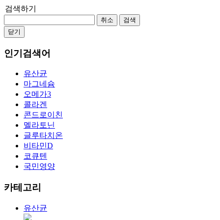
검색하기
취소
검색
닫기
인기검색어
유산균
마그네슘
오메가3
콜라겐
콘드로이친
멜라토닌
글루타치온
비타민D
코큐텐
국민영양
카테고리
유산균