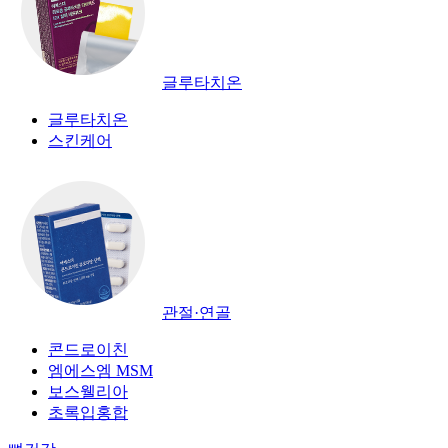
글루타치온
글루타치온
스킨케어
관절·연골
콘드로이친
엠에스엠 MSM
보스웰리아
초록입홍합