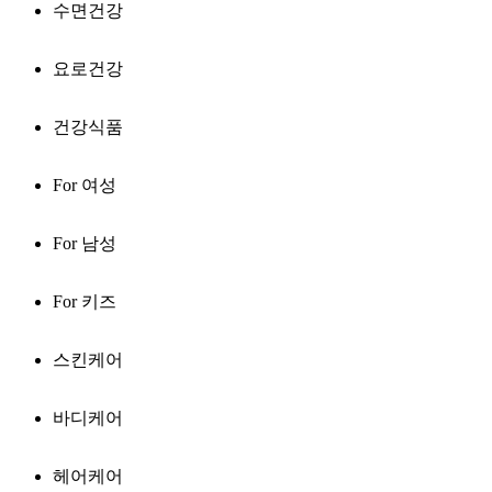
수면건강
요로건강
건강식품
For 여성
For 남성
For 키즈
스킨케어
바디케어
헤어케어