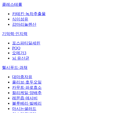
콜레스테롤
카테킨·녹차추출물
식이섬유
감마리놀렌산
기억력·인지력
포스파티딜세린
PQQ
오메가3
뇌 유산균
헬시푸드·과채
대마종자유
올리브·호두오일
카무트·파로효소
컬리케일·양배추
레몬즙·애사비
블루베리·빌베리
마시는샐러드