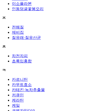
이소플라본
인동덩굴꽃봉오리
ㅈ
전해질
제비집
질유래·질유산균
ㅊ
차전자피
초록입홍합
ㅋ
카르니틴
카무트효소
카테킨·녹차추출물
커큐민
케라틴
케일
코엔자임Q10