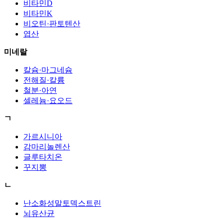
비타민D
비타민K
비오틴·판토텐산
엽산
미네랄
칼슘·마그네슘
전해질·칼륨
철분·아연
셀레늄·요오드
ㄱ
가르시니아
감마리놀렌산
글루타치온
꾸지뽕
ㄴ
난소화성말토덱스트린
뇌유산균