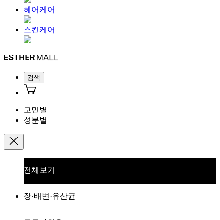
헤어케어
스킨케어
검색
고민별
성분별
전체보기
장·배변·유산균