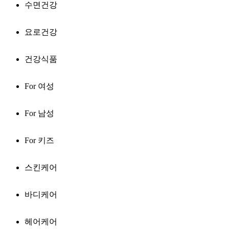
수면건강
요로건강
건강식품
For 여성
For 남성
For 키즈
스킨케어
바디케어
헤어케어