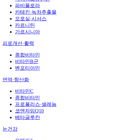
파비플로라
카테킨·녹차추출물
모로실·시서스
카르니틴
가르시니아
피로개선·활력
종합비타민
비타민B군
벤포티아민
면역·항산화
비타민C
종합비타민
프로폴리스·셀레늄
코엔자임Q10
베타글루칸
눈건강