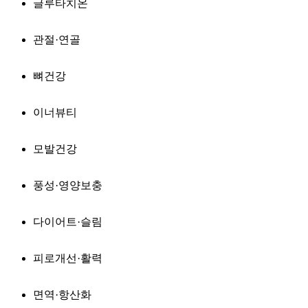
글루타치온
관절·연골
뼈건강
이너뷰티
모발건강
풍성·영양보충
다이어트·슬림
피로개선·활력
면역·항산화