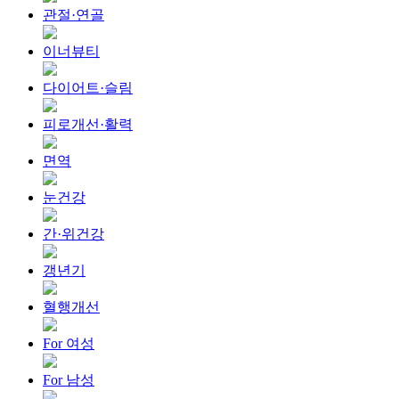
관절·연골
이너뷰티
다이어트·슬림
피로개선·활력
면역
눈건강
간·위건강
갱년기
혈행개선
For 여성
For 남성