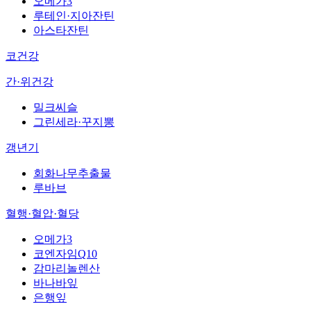
오메가3
루테인·지아잔틴
아스타잔틴
코건강
간·위건강
밀크씨슬
그린세라·꾸지뽕
갱년기
회화나무추출물
루바브
혈행·혈압·혈당
오메가3
코엔자임Q10
감마리놀렌산
바나바잎
은행잎