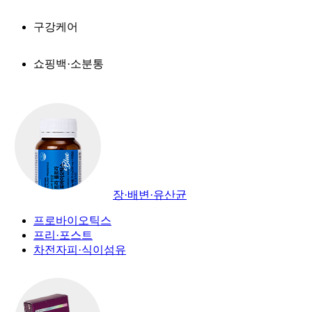
구강케어
쇼핑백·소분통
장·배변·유산균
프로바이오틱스
프리·포스트
차전자피·식이섬유