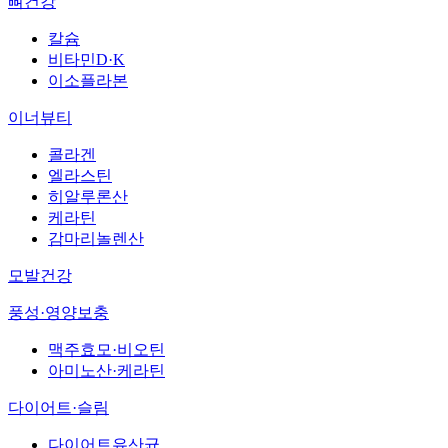
뼈건강
칼슘
비타민D·K
이소플라본
이너뷰티
콜라겐
엘라스틴
히알루론산
케라틴
감마리놀렌산
모발건강
풍성·영양보충
맥주효모·비오틴
아미노산·케라틴
다이어트·슬림
다이어트유산균