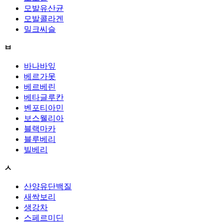
모발유산균
모발콜라겐
밀크씨슬
ㅂ
바나바잎
베르가못
베르베린
베타글루칸
벤포티아민
보스웰리아
블랙마카
블루베리
빌베리
ㅅ
산양유단백질
새싹보리
생강차
스페르미딘