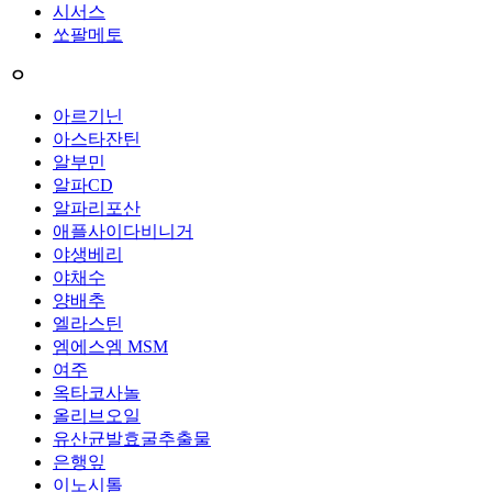
시서스
쏘팔메토
ㅇ
아르기닌
아스타잔틴
알부민
알파CD
알파리포산
애플사이다비니거
야생베리
야채수
양배추
엘라스틴
엠에스엠 MSM
여주
옥타코사놀
올리브오일
유산균발효굴추출물
은행잎
이노시톨