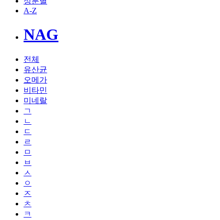
성분별
A-Z
NAG
전체
유산균
오메가
비타민
미네랄
ㄱ
ㄴ
ㄷ
ㄹ
ㅁ
ㅂ
ㅅ
ㅇ
ㅈ
ㅊ
ㅋ