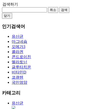
검색하기
취소
검색
닫기
인기검색어
유산균
마그네슘
오메가3
콜라겐
콘드로이친
멜라토닌
글루타치온
비타민D
코큐텐
국민영양
카테고리
유산균