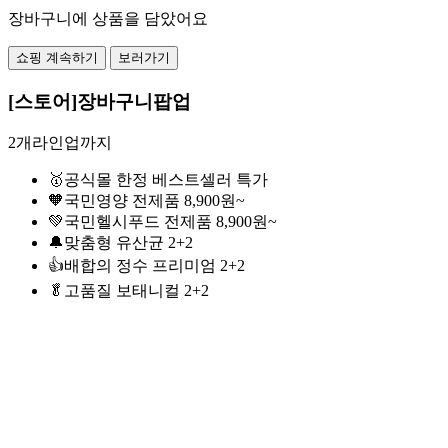
장바구니에 상품을 담았어요
쇼핑 계속하기
보러가기
[스토어]장바구니팝업
2개라인업까지
🥇공식몰 한정 베스트셀러 특가
🧡국민영양 전제품 8,900원~
💚국민헬시푸드 전제품 8,900원~
🔔맞춤형 유산균 2+2
👍배합의 정수 프리미엄 2+2
🥬고품질 보태니컬 2+2