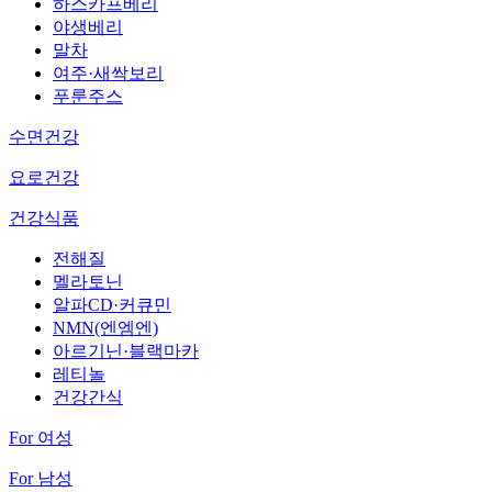
하스카프베리
야생베리
말차
여주·새싹보리
푸룬주스
수면건강
요로건강
건강식품
전해질
멜라토닌
알파CD·커큐민
NMN(엔엠엔)
아르기닌·블랙마카
레티놀
건강간식
For 여성
For 남성