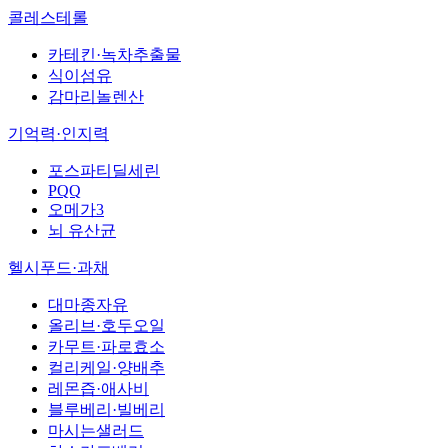
콜레스테롤
카테킨·녹차추출물
식이섬유
감마리놀렌산
기억력·인지력
포스파티딜세린
PQQ
오메가3
뇌 유산균
헬시푸드·과채
대마종자유
올리브·호두오일
카무트·파로효소
컬리케일·양배추
레몬즙·애사비
블루베리·빌베리
마시는샐러드