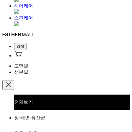
헤어케어
스킨케어
검색
고민별
성분별
전체보기
장·배변·유산균