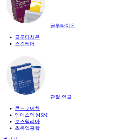
글루타치온
글루타치온
스킨케어
관절·연골
콘드로이친
엠에스엠 MSM
보스웰리아
초록입홍합