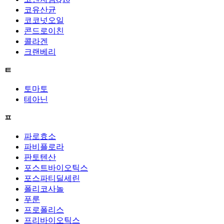
코유산균
코코넛오일
콘드로이친
콜라겐
크랜베리
ㅌ
토마토
테아닌
ㅍ
파로효소
파비플로라
판토텐산
포스트바이오틱스
포스파티딜세린
폴리코사놀
푸룬
프로폴리스
프리바이오틱스