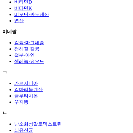
비타민D
비타민K
비오틴·판토텐산
엽산
미네랄
칼슘·마그네슘
전해질·칼륨
철분·아연
셀레늄·요오드
ㄱ
가르시니아
감마리놀렌산
글루타치온
꾸지뽕
ㄴ
난소화성말토덱스트린
뇌유산균