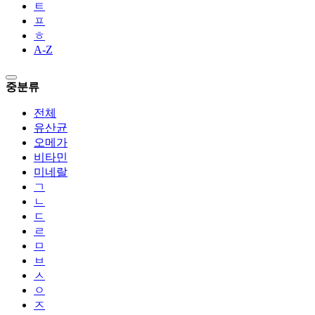
ㅌ
ㅍ
ㅎ
A-Z
중분류
전체
유산균
오메가
비타민
미네랄
ㄱ
ㄴ
ㄷ
ㄹ
ㅁ
ㅂ
ㅅ
ㅇ
ㅈ