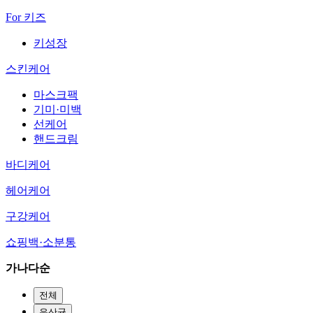
For 키즈
키성장
스킨케어
마스크팩
기미·미백
선케어
핸드크림
바디케어
헤어케어
구강케어
쇼핑백·소분통
가나다순
전체
유산균