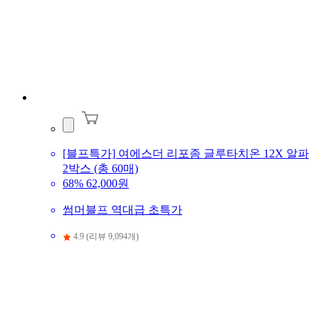
[블프특가] 여에스더 리포좀 글루타치온 12X 알파
2박스 (총 60매)
68%
62,000원
썸머블프 역대급 초특가
4.9 (리뷰 9,094개)