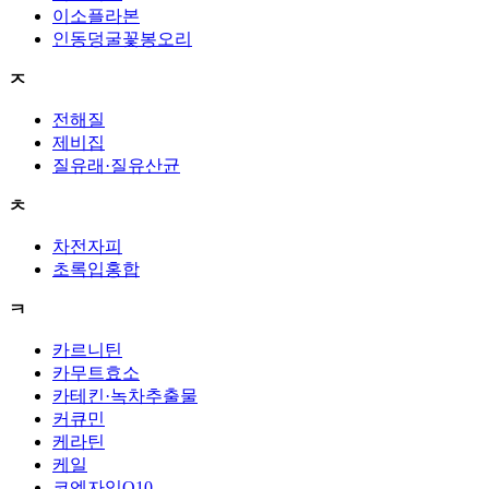
이소플라본
인동덩굴꽃봉오리
ㅈ
전해질
제비집
질유래·질유산균
ㅊ
차전자피
초록입홍합
ㅋ
카르니틴
카무트효소
카테킨·녹차추출물
커큐민
케라틴
케일
코엔자임Q10