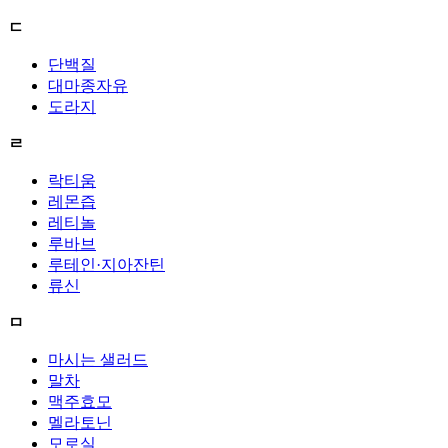
ㄷ
단백질
대마종자유
도라지
ㄹ
락티움
레몬즙
레티놀
루바브
루테인·지아잔틴
류신
ㅁ
마시는 샐러드
말차
맥주효모
멜라토닌
모로실