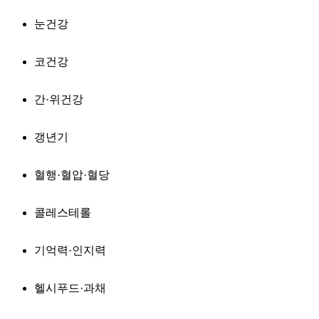
눈건강
코건강
간·위건강
갱년기
혈행·혈압·혈당
콜레스테롤
기억력·인지력
헬시푸드·과채