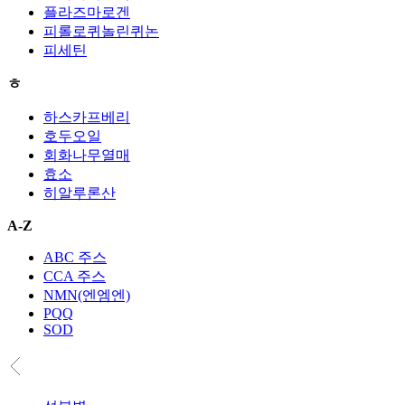
플라즈마로겐
피롤로퀴놀린퀴논
피세틴
ㅎ
하스카프베리
호두오일
회화나무열매
효소
히알루론산
A-Z
ABC 주스
CCA 주스
NMN(엔엠엔)
PQQ
SOD