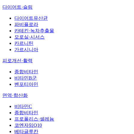
다이어트·슬림
다이어트유산균
파비플로라
카테킨·녹차추출물
모로실·시서스
카르니틴
가르시니아
피로개선·활력
종합비타민
비타민B군
벤포티아민
면역·항산화
비타민C
종합비타민
프로폴리스·셀레늄
코엔자임Q10
베타글루칸