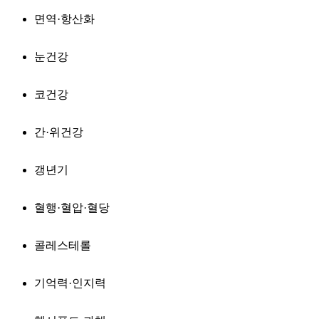
면역·항산화
눈건강
코건강
간·위건강
갱년기
혈행·혈압·혈당
콜레스테롤
기억력·인지력