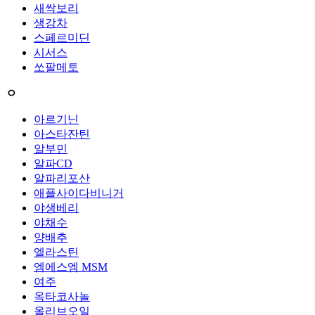
새싹보리
생강차
스페르미딘
시서스
쏘팔메토
ㅇ
아르기닌
아스타잔틴
알부민
알파CD
알파리포산
애플사이다비니거
야생베리
야채수
양배추
엘라스틴
엠에스엠 MSM
여주
옥타코사놀
올리브오일