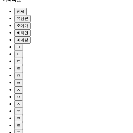
전체
유산균
오메가
비타민
미네랄
ㄱ
ㄴ
ㄷ
ㄹ
ㅁ
ㅂ
ㅅ
ㅇ
ㅈ
ㅊ
ㅋ
ㅌ
ㅍ