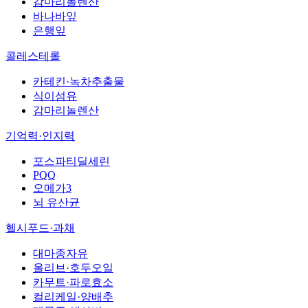
감마리놀렌산
바나바잎
은행잎
콜레스테롤
카테킨·녹차추출물
식이섬유
감마리놀렌산
기억력·인지력
포스파티딜세린
PQQ
오메가3
뇌 유산균
헬시푸드·과채
대마종자유
올리브·호두오일
카무트·파로효소
컬리케일·양배추