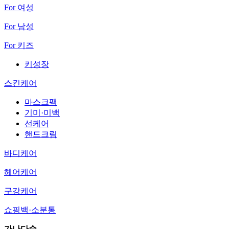
For 여성
For 남성
For 키즈
키성장
스킨케어
마스크팩
기미·미백
선케어
핸드크림
바디케어
헤어케어
구강케어
쇼핑백·소분통
가나다순