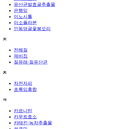
유산균발효굴추출물
은행잎
이노시톨
이소플라본
인동덩굴꽃봉오리
ㅈ
전해질
제비집
질유래·질유산균
ㅊ
차전자피
초록입홍합
ㅋ
카르니틴
카무트효소
카테킨·녹차추출물
커큐민