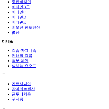
종합비타민
비타민B군
비타민C
비타민D
비타민K
비오틴·판토텐산
엽산
미네랄
칼슘·마그네슘
전해질·칼륨
철분·아연
셀레늄·요오드
ㄱ
가르시니아
감마리놀렌산
글루타치온
꾸지뽕
ㄴ