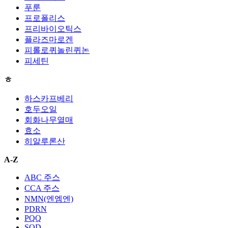
푸룬
프로폴리스
프리바이오틱스
플라즈마로겐
피롤로퀴놀린퀴논
피세틴
ㅎ
하스카프베리
호두오일
회화나무열매
효소
히알루론산
A-Z
ABC 주스
CCA 주스
NMN(엔엠엔)
PDRN
PQQ
SOD