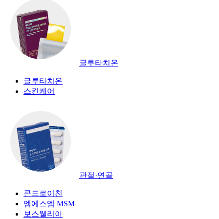
글루타치온
글루타치온
스킨케어
관절·연골
콘드로이친
엠에스엠 MSM
보스웰리아