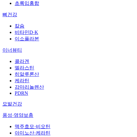
초록입홍합
뼈건강
칼슘
비타민D·K
이소플라본
이너뷰티
콜라겐
엘라스틴
히알루론산
케라틴
감마리놀렌산
PDRN
모발건강
풍성·영양보충
맥주효모·비오틴
아미노산·케라틴