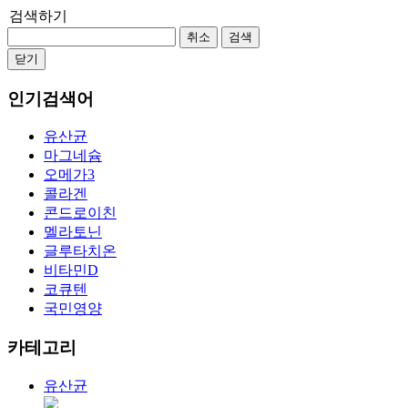
검색하기
취소
검색
닫기
인기검색어
유산균
마그네슘
오메가3
콜라겐
콘드로이친
멜라토닌
글루타치온
비타민D
코큐텐
국민영양
카테고리
유산균