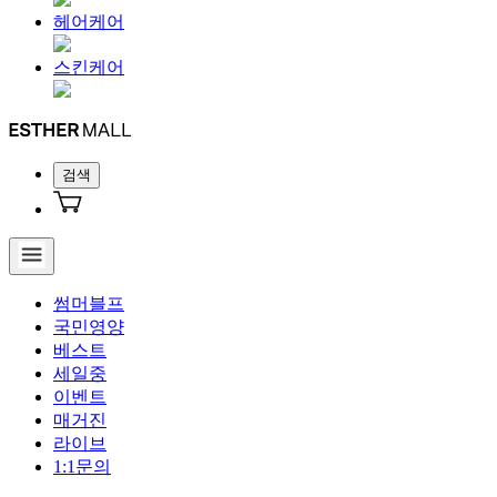
헤어케어
스킨케어
검색
썸머블프
국민영양
베스트
세일중
이벤트
매거진
라이브
1:1문의