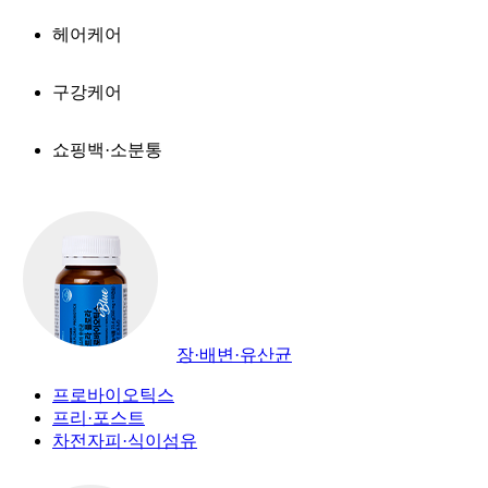
헤어케어
구강케어
쇼핑백·소분통
장·배변·유산균
프로바이오틱스
프리·포스트
차전자피·식이섬유