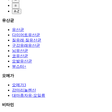
ㅎ
A-Z
유산균
유산균
다이어트유산균
질유래·질유산균
구강유래유산균
뇌유산균
코유산균
모발유산균
부스터+
오메가
오메가3
감마리놀렌산
대마종자유·오일류
비타민