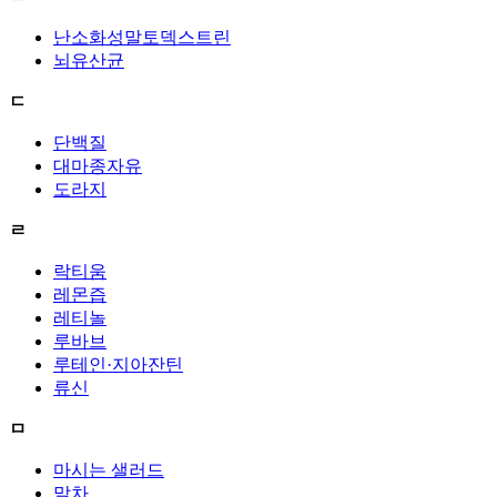
난소화성말토덱스트린
뇌유산균
ㄷ
단백질
대마종자유
도라지
ㄹ
락티움
레몬즙
레티놀
루바브
루테인·지아잔틴
류신
ㅁ
마시는 샐러드
말차