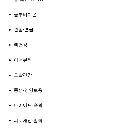
글루타치온
관절·연골
뼈건강
이너뷰티
모발건강
풍성·영양보충
다이어트·슬림
피로개선·활력