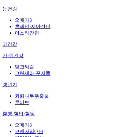
눈건강
오메가3
루테인·지아잔틴
아스타잔틴
코건강
간·위건강
밀크씨슬
그린세라·꾸지뽕
갱년기
회화나무추출물
루바브
혈행·혈압·혈당
오메가3
코엔자임Q10