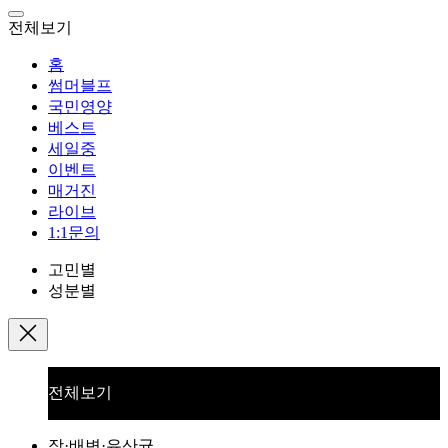
전체보기
홈
썸머블프
국민영양
베스트
세일중
이벤트
매거진
라이브
1:1문의
고민별
성분별
전체보기
장·배변·유산균