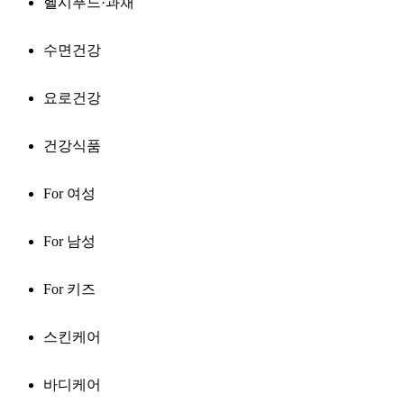
헬시푸드·과채
수면건강
요로건강
건강식품
For 여성
For 남성
For 키즈
스킨케어
바디케어