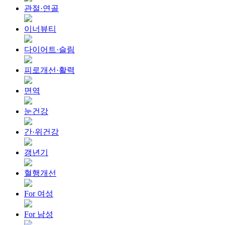
관절·연골
이너뷰티
다이어트·슬림
피로개선·활력
면역
눈건강
간·위건강
갱년기
혈행개선
For 여성
For 남성