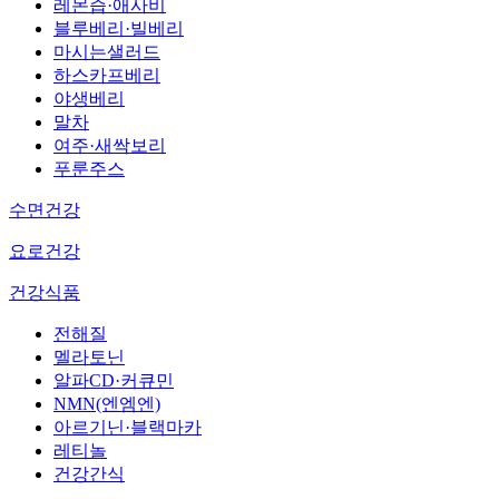
레몬즙·애사비
블루베리·빌베리
마시는샐러드
하스카프베리
야생베리
말차
여주·새싹보리
푸룬주스
수면건강
요로건강
건강식품
전해질
멜라토닌
알파CD·커큐민
NMN(엔엠엔)
아르기닌·블랙마카
레티놀
건강간식