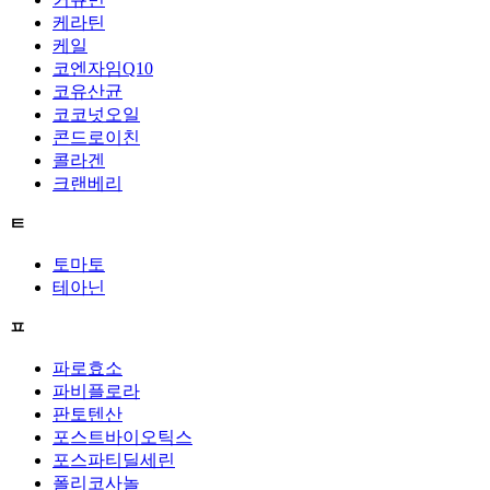
케라틴
케일
코엔자임Q10
코유산균
코코넛오일
콘드로이친
콜라겐
크랜베리
ㅌ
토마토
테아닌
ㅍ
파로효소
파비플로라
판토텐산
포스트바이오틱스
포스파티딜세린
폴리코사놀