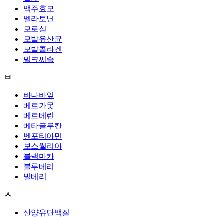
맥주효모
멜라토닌
모로실
모발유산균
모발콜라겐
밀크씨슬
ㅂ
바나바잎
베르가못
베르베린
베타글루칸
벤포티아민
보스웰리아
블랙마카
블루베리
빌베리
ㅅ
산양유단백질