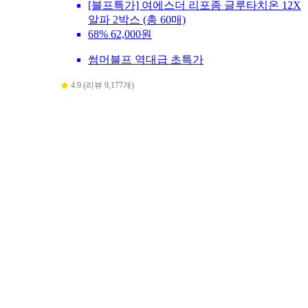
[블프특가] 여에스더 리포좀 글루타치온 12X
알파 2박스 (총 60매)
68%
62,000원
썸머블프 역대급 초특가
4.9 (리뷰 9,177개)