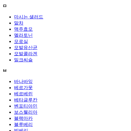
ㅁ
마시는 샐러드
말차
맥주효모
멜라토닌
모로실
모발유산균
모발콜라겐
밀크씨슬
ㅂ
바나바잎
베르가못
베르베린
베타글루칸
벤포티아민
보스웰리아
블랙마카
블루베리
빌베리