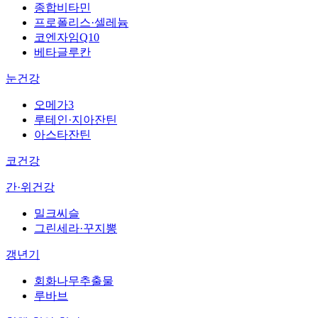
종합비타민
프로폴리스·셀레늄
코엔자임Q10
베타글루칸
눈건강
오메가3
루테인·지아잔틴
아스타잔틴
코건강
간·위건강
밀크씨슬
그린세라·꾸지뽕
갱년기
회화나무추출물
루바브