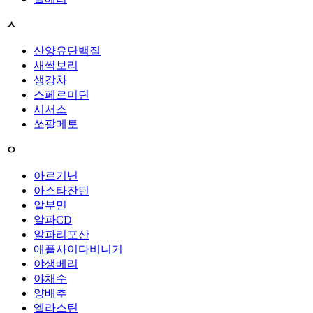
ㅅ
산양유단백질
새싹보리
생강차
스페르미딘
시서스
쏘팔메토
ㅇ
아르기닌
아스타잔틴
알부민
알파CD
알파리포산
애플사이다비니거
야생베리
야채수
양배추
엘라스틴