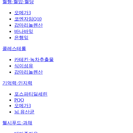
혈행·혈압·혈당
오메가3
코엔자임Q10
감마리놀렌산
바나바잎
은행잎
콜레스테롤
카테킨·녹차추출물
식이섬유
감마리놀렌산
기억력·인지력
포스파티딜세린
PQQ
오메가3
뇌 유산균
헬시푸드·과채