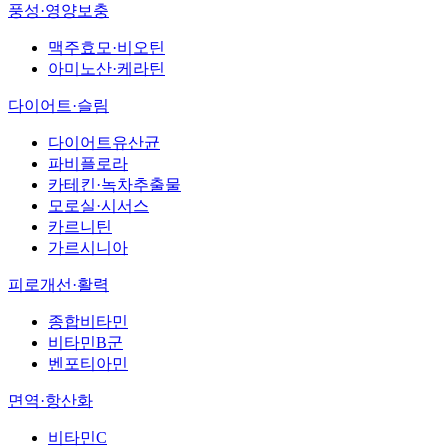
풍성·영양보충
맥주효모·비오틴
아미노산·케라틴
다이어트·슬림
다이어트유산균
파비플로라
카테킨·녹차추출물
모로실·시서스
카르니틴
가르시니아
피로개선·활력
종합비타민
비타민B군
벤포티아민
면역·항산화
비타민C