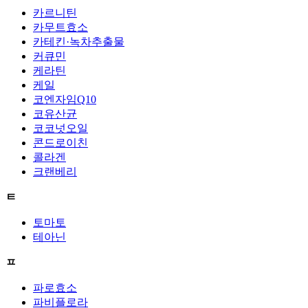
카르니틴
카무트효소
카테킨·녹차추출물
커큐민
케라틴
케일
코엔자임Q10
코유산균
코코넛오일
콘드로이친
콜라겐
크랜베리
ㅌ
토마토
테아닌
ㅍ
파로효소
파비플로라