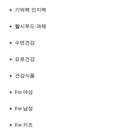
기억력·인지력
헬시푸드·과채
수면건강
요로건강
건강식품
For 여성
For 남성
For 키즈