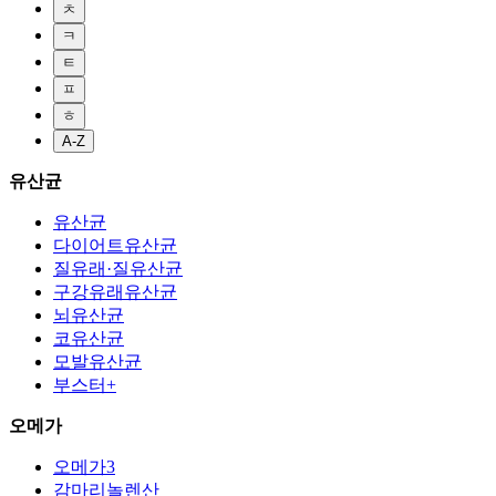
ㅊ
ㅋ
ㅌ
ㅍ
ㅎ
A-Z
유산균
유산균
다이어트유산균
질유래·질유산균
구강유래유산균
뇌유산균
코유산균
모발유산균
부스터+
오메가
오메가3
감마리놀렌산