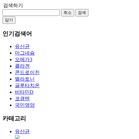
검색하기
취소
검색
닫기
인기검색어
유산균
마그네슘
오메가3
콜라겐
콘드로이친
멜라토닌
글루타치온
비타민D
코큐텐
국민영양
카테고리
유산균