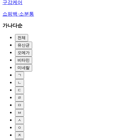
구강케어
쇼핑백·소분통
가나다순
전체
유산균
오메가
비타민
미네랄
ㄱ
ㄴ
ㄷ
ㄹ
ㅁ
ㅂ
ㅅ
ㅇ
ㅈ