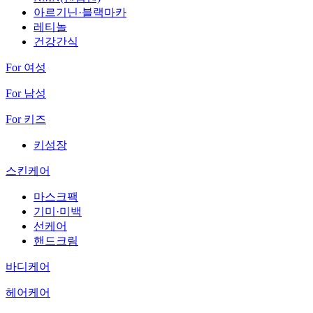
아르기닌·블랙마카
레티놀
건강간식
For 여성
For 남성
For 키즈
키성장
스킨케어
마스크팩
기미·미백
선케어
핸드크림
바디케어
헤어케어