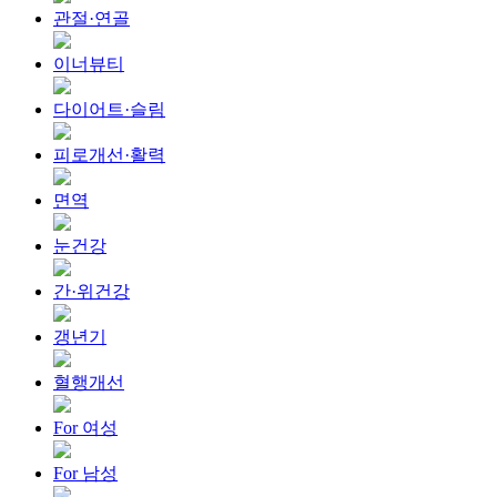
관절·연골
이너뷰티
다이어트·슬림
피로개선·활력
면역
눈건강
간·위건강
갱년기
혈행개선
For 여성
For 남성