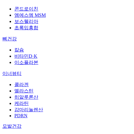
콘드로이친
엠에스엠 MSM
보스웰리아
초록입홍합
뼈건강
칼슘
비타민D·K
이소플라본
이너뷰티
콜라겐
엘라스틴
히알루론산
케라틴
감마리놀렌산
PDRN
모발건강