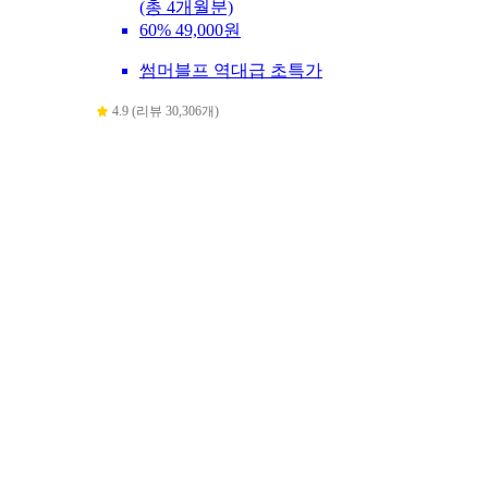
(총 4개월분)
60%
49,000원
썸머블프 역대급 초특가
4.9 (리뷰 30,306개)