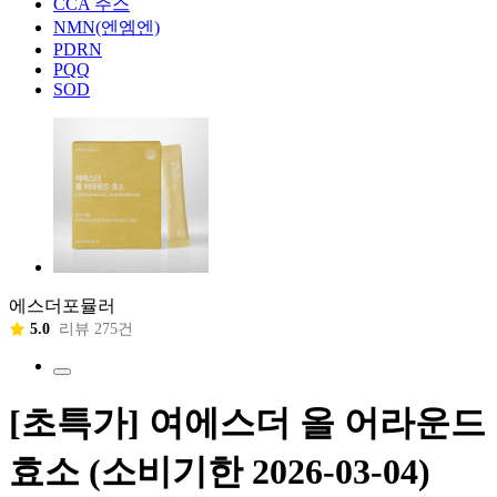
CCA 주스
NMN(엔엠엔)
PDRN
PQQ
SOD
에스더포뮬러
5.0
리뷰 275건
[초특가] 여에스더 올 어라운드
효소 (소비기한 2026-03-04)