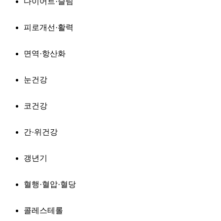
다이어트·슬림
피로개선·활력
면역·항산화
눈건강
코건강
간·위건강
갱년기
혈행·혈압·혈당
콜레스테롤