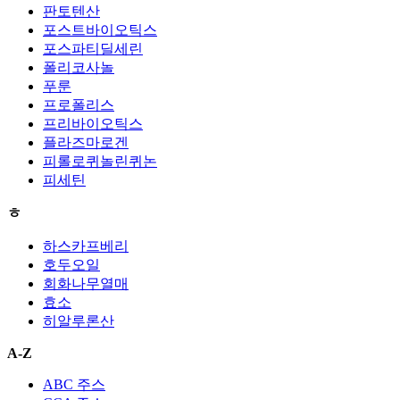
판토텐산
포스트바이오틱스
포스파티딜세린
폴리코사놀
푸룬
프로폴리스
프리바이오틱스
플라즈마로겐
피롤로퀴놀린퀴논
피세틴
ㅎ
하스카프베리
호두오일
회화나무열매
효소
히알루론산
A-Z
ABC 주스