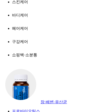
스킨케어
바디케어
헤어케어
구강케어
쇼핑백·소분통
장·배변·유산균
프로바이오틱스