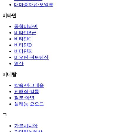
대마종자유·오일류
비타민
종합비타민
비타민B군
비타민C
비타민D
비타민K
비오틴·판토텐산
엽산
미네랄
칼슘·마그네슘
전해질·칼륨
철분·아연
셀레늄·요오드
ㄱ
가르시니아
감마리놀렌산