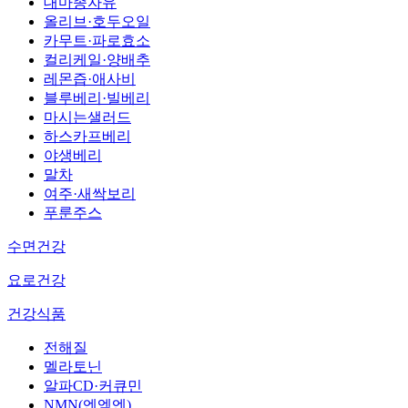
대마종자유
올리브·호두오일
카무트·파로효소
컬리케일·양배추
레몬즙·애사비
블루베리·빌베리
마시는샐러드
하스카프베리
야생베리
말차
여주·새싹보리
푸룬주스
수면건강
요로건강
건강식품
전해질
멜라토닌
알파CD·커큐민
NMN(엔엠엔)