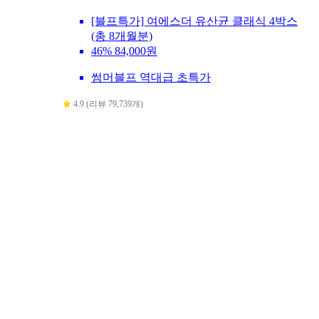
[블프특가] 여에스더 유산균 클래식 4박스
(총 8개월분)
46%
84,000원
썸머블프 역대급 초특가
4.9 (리뷰 79,739개)