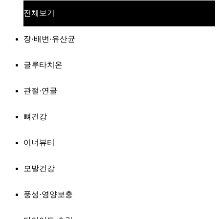
전체보기
장·배변·유산균
글루타치온
관절·연골
뼈건강
이너뷰티
모발건강
풍성·영양보충