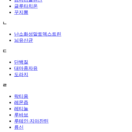
글루타치온
꾸지뽕
ㄴ
난소화성말토덱스트린
뇌유산균
ㄷ
단백질
대마종자유
도라지
ㄹ
락티움
레몬즙
레티놀
루바브
루테인·지아잔틴
류신