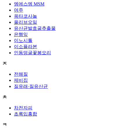
엠에스엠 MSM
여주
옥타코사놀
올리브오일
유산균발효굴추출물
은행잎
이노시톨
이소플라본
인동덩굴꽃봉오리
ㅈ
전해질
제비집
질유래·질유산균
ㅊ
차전자피
초록입홍합
ㅋ