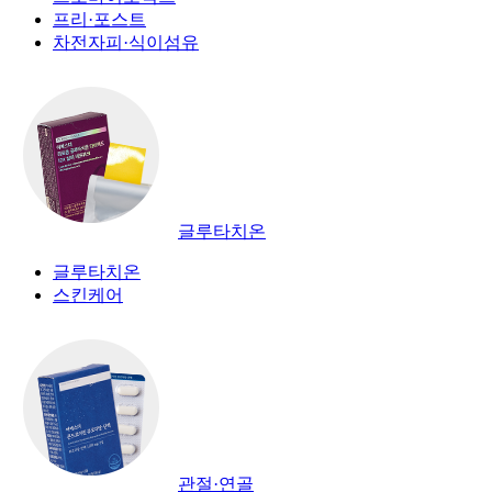
프리·포스트
차전자피·식이섬유
글루타치온
글루타치온
스킨케어
관절·연골