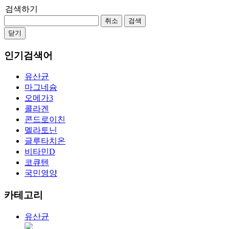
검색하기
취소
검색
닫기
인기검색어
유산균
마그네슘
오메가3
콜라겐
콘드로이친
멜라토닌
글루타치온
비타민D
코큐텐
국민영양
카테고리
유산균