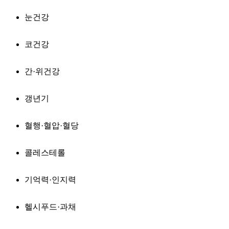
눈건강
코건강
간·위건강
갱년기
혈행·혈압·혈당
콜레스테롤
기억력·인지력
헬시푸드·과채