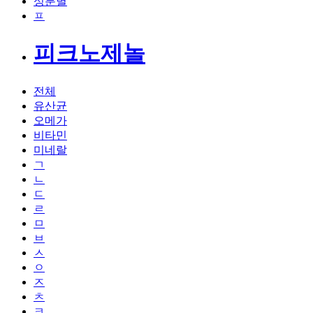
성분별
ㅍ
피크노제놀
전체
유산균
오메가
비타민
미네랄
ㄱ
ㄴ
ㄷ
ㄹ
ㅁ
ㅂ
ㅅ
ㅇ
ㅈ
ㅊ
ㅋ