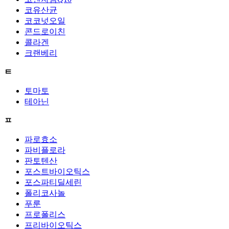
코유산균
코코넛오일
콘드로이친
콜라겐
크랜베리
ㅌ
토마토
테아닌
ㅍ
파로효소
파비플로라
판토텐산
포스트바이오틱스
포스파티딜세린
폴리코사놀
푸룬
프로폴리스
프리바이오틱스