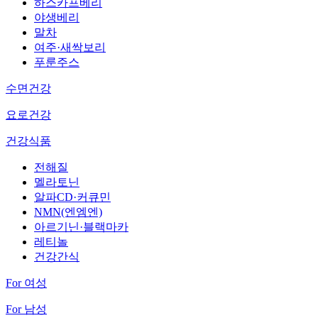
하스카프베리
야생베리
말차
여주·새싹보리
푸룬주스
수면건강
요로건강
건강식품
전해질
멜라토닌
알파CD·커큐민
NMN(엔엠엔)
아르기닌·블랙마카
레티놀
건강간식
For 여성
For 남성