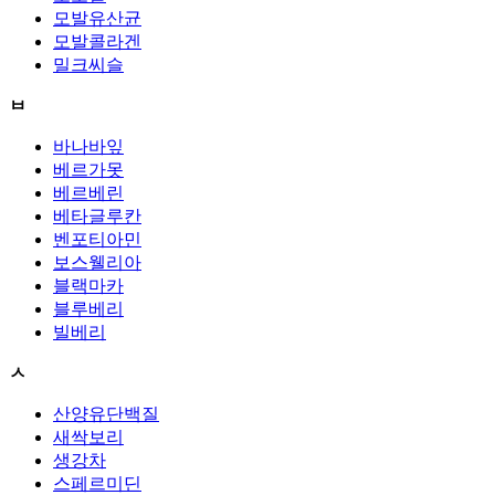
모발유산균
모발콜라겐
밀크씨슬
ㅂ
바나바잎
베르가못
베르베린
베타글루칸
벤포티아민
보스웰리아
블랙마카
블루베리
빌베리
ㅅ
산양유단백질
새싹보리
생강차
스페르미딘