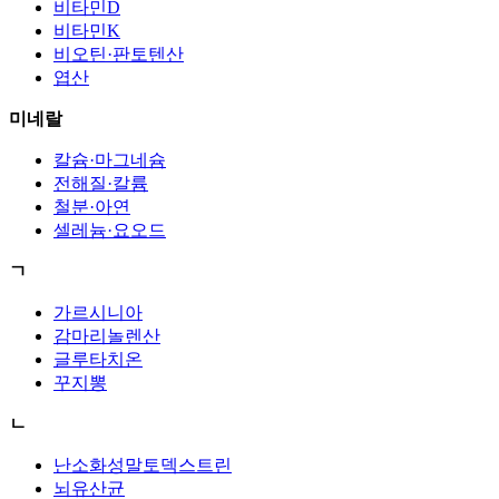
비타민D
비타민K
비오틴·판토텐산
엽산
미네랄
칼슘·마그네슘
전해질·칼륨
철분·아연
셀레늄·요오드
ㄱ
가르시니아
감마리놀렌산
글루타치온
꾸지뽕
ㄴ
난소화성말토덱스트린
뇌유산균