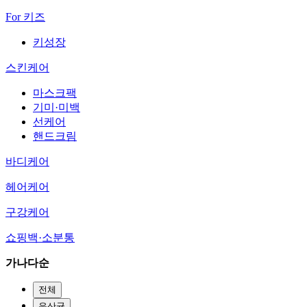
For 키즈
키성장
스킨케어
마스크팩
기미·미백
선케어
핸드크림
바디케어
헤어케어
구강케어
쇼핑백·소분통
가나다순
전체
유산균