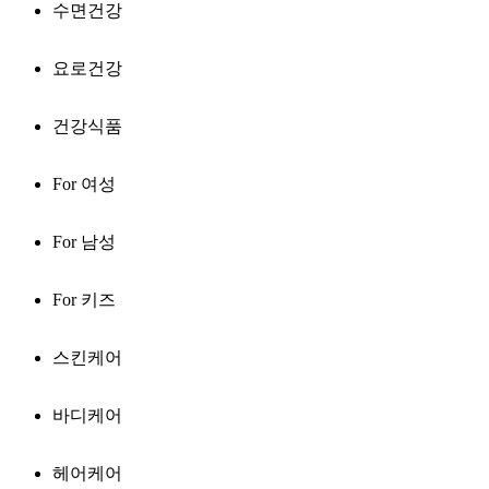
수면건강
요로건강
건강식품
For 여성
For 남성
For 키즈
스킨케어
바디케어
헤어케어