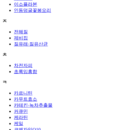
이소플라본
인동덩굴꽃봉오리
ㅈ
전해질
제비집
질유래·질유산균
ㅊ
차전자피
초록입홍합
ㅋ
카르니틴
카무트효소
카테킨·녹차추출물
커큐민
케라틴
케일
코엔자임Q10