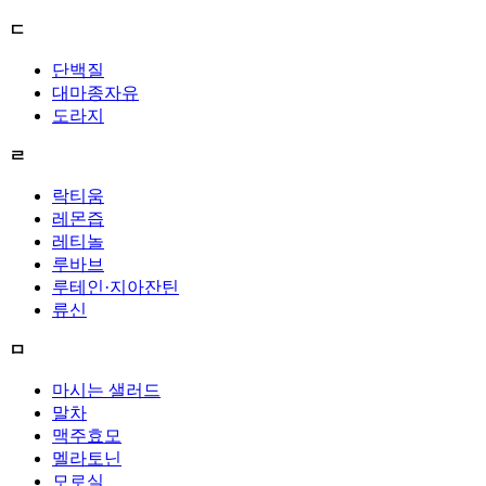
ㄷ
단백질
대마종자유
도라지
ㄹ
락티움
레몬즙
레티놀
루바브
루테인·지아잔틴
류신
ㅁ
마시는 샐러드
말차
맥주효모
멜라토닌
모로실