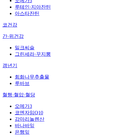
오메가3
루테인·지아잔틴
아스타잔틴
코건강
간·위건강
밀크씨슬
그린세라·꾸지뽕
갱년기
회화나무추출물
루바브
혈행·혈압·혈당
오메가3
코엔자임Q10
감마리놀렌산
바나바잎
은행잎