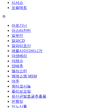
시서스
쏘팔메토
ㅇ
아르기닌
아스타잔틴
알부민
알파CD
알파리포산
애플사이다비니거
야생베리
야채수
양배추
엘라스틴
엠에스엠 MSM
여주
옥타코사놀
올리브오일
유산균발효굴추출물
은행잎
이노시톨