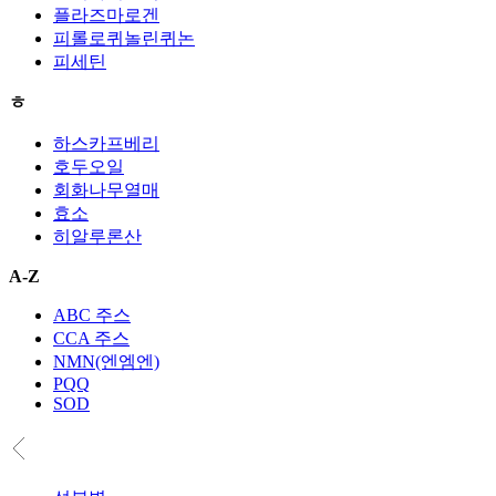
플라즈마로겐
피롤로퀴놀린퀴논
피세틴
ㅎ
하스카프베리
호두오일
회화나무열매
효소
히알루론산
A-Z
ABC 주스
CCA 주스
NMN(엔엠엔)
PQQ
SOD