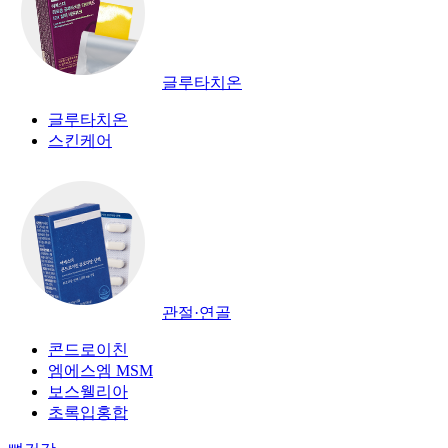
글루타치온
글루타치온
스킨케어
관절·연골
콘드로이친
엠에스엠 MSM
보스웰리아
초록입홍합