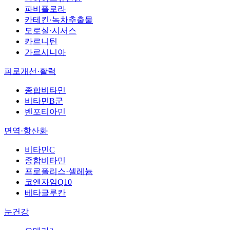
파비플로라
카테킨·녹차추출물
모로실·시서스
카르니틴
가르시니아
피로개선·활력
종합비타민
비타민B군
벤포티아민
면역·항산화
비타민C
종합비타민
프로폴리스·셀레늄
코엔자임Q10
베타글루칸
눈건강