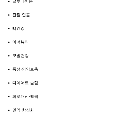
글루타치온
관절·연골
뼈건강
이너뷰티
모발건강
풍성·영양보충
다이어트·슬림
피로개선·활력
면역·항산화