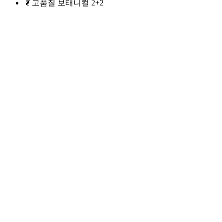
🥬고품질 보태니컬 2+2