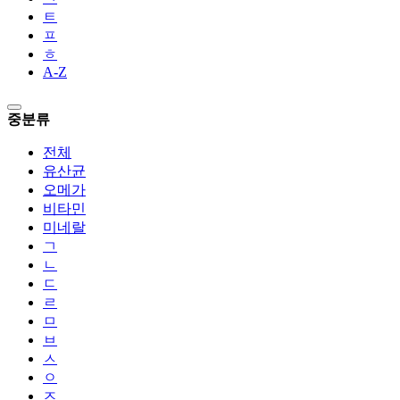
ㅌ
ㅍ
ㅎ
A-Z
중분류
전체
유산균
오메가
비타민
미네랄
ㄱ
ㄴ
ㄷ
ㄹ
ㅁ
ㅂ
ㅅ
ㅇ
ㅈ