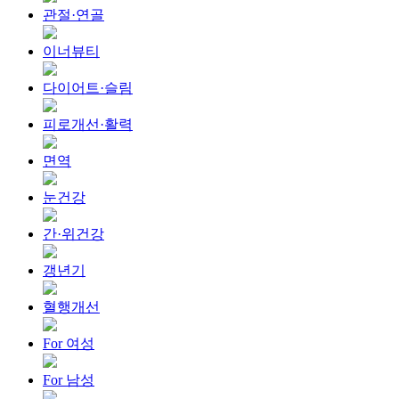
관절·연골
이너뷰티
다이어트·슬림
피로개선·활력
면역
눈건강
간·위건강
갱년기
혈행개선
For 여성
For 남성