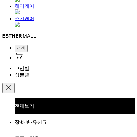
헤어케어
스킨케어
검색
고민별
성분별
전체보기
장·배변·유산균