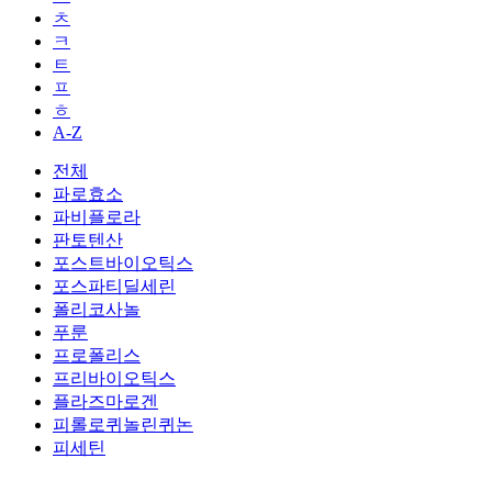
ㅊ
ㅋ
ㅌ
ㅍ
ㅎ
A-Z
전체
파로효소
파비플로라
판토텐산
포스트바이오틱스
포스파티딜세린
폴리코사놀
푸룬
프로폴리스
프리바이오틱스
플라즈마로겐
피롤로퀴놀린퀴논
피세틴