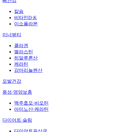
뼈건강
칼슘
비타민D·K
이소플라본
이너뷰티
콜라겐
엘라스틴
히알루론산
케라틴
감마리놀렌산
모발건강
풍성·영양보충
맥주효모·비오틴
아미노산·케라틴
다이어트·슬림
다이어트유산균