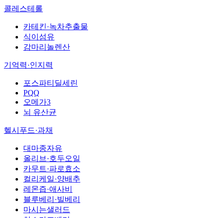
콜레스테롤
카테킨·녹차추출물
식이섬유
감마리놀렌산
기억력·인지력
포스파티딜세린
PQQ
오메가3
뇌 유산균
헬시푸드·과채
대마종자유
올리브·호두오일
카무트·파로효소
컬리케일·양배추
레몬즙·애사비
블루베리·빌베리
마시는샐러드