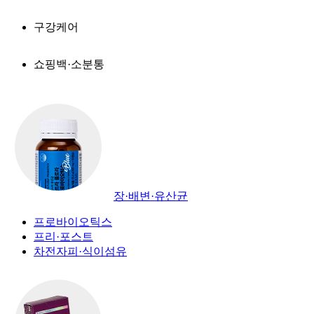
구강케어
쇼핑백·소분통
장·배변·유산균
프로바이오틱스
프리·포스트
차전자피·식이섬유