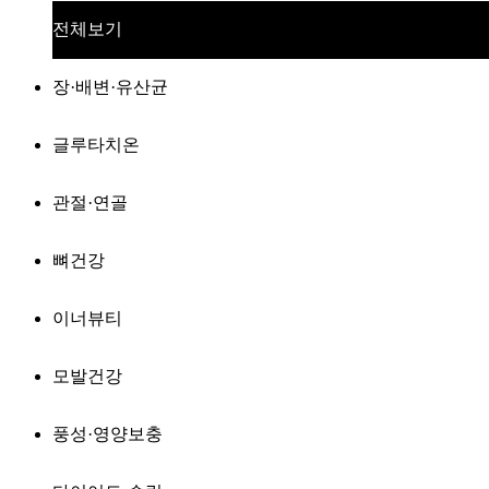
전체보기
장·배변·유산균
글루타치온
관절·연골
뼈건강
이너뷰티
모발건강
풍성·영양보충