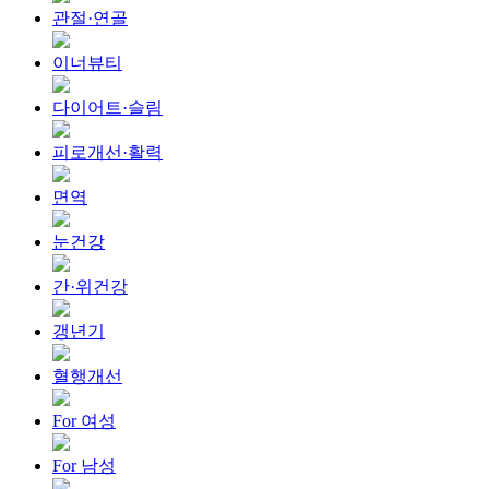
관절·연골
이너뷰티
다이어트·슬림
피로개선·활력
면역
눈건강
간·위건강
갱년기
혈행개선
For 여성
For 남성