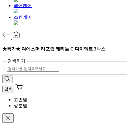
헤어케어
스킨케어
★특가★ 여에스더 리포좀 레티놀 C 다이렉트 3박스
검색하기
검색
고민별
성분별