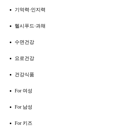
기억력·인지력
헬시푸드·과채
수면건강
요로건강
건강식품
For 여성
For 남성
For 키즈