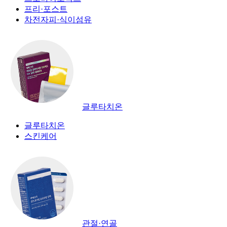
프리·포스트
차전자피·식이섬유
글루타치온
글루타치온
스킨케어
관절·연골