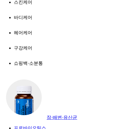
스킨케어
바디케어
헤어케어
구강케어
쇼핑백·소분통
장·배변·유산균
프로바이오틱스