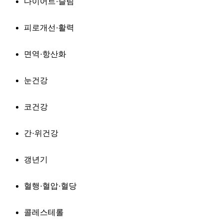
다이어트·슬림
피로개선·활력
면역·항산화
눈건강
코건강
간·위건강
갱년기
혈행·혈압·혈당
콜레스테롤