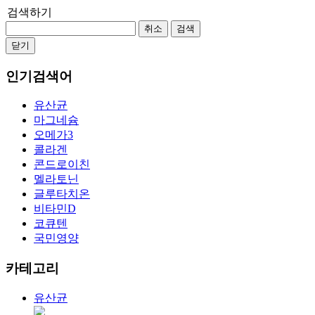
검색하기
취소
검색
닫기
인기검색어
유산균
마그네슘
오메가3
콜라겐
콘드로이친
멜라토닌
글루타치온
비타민D
코큐텐
국민영양
카테고리
유산균