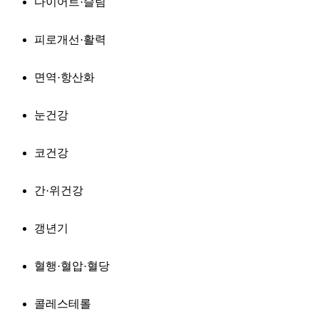
다이어트·슬림
피로개선·활력
면역·항산화
눈건강
코건강
간·위건강
갱년기
혈행·혈압·혈당
콜레스테롤