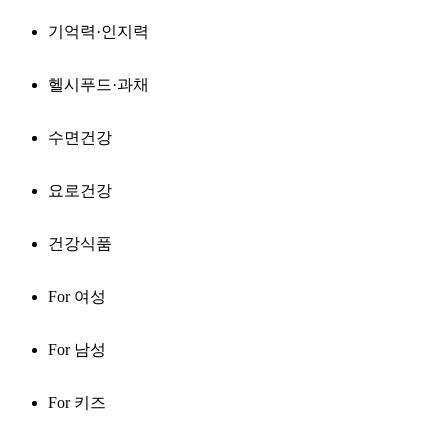
기억력·인지력
헬시푸드·과채
수면건강
요로건강
건강식품
For 여성
For 남성
For 키즈