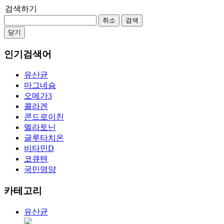
검색하기
취소
검색
닫기
인기검색어
유산균
마그네슘
오메가3
콜라겐
콘드로이친
멜라토닌
글루타치온
비타민D
코큐텐
국민영양
카테고리
유산균