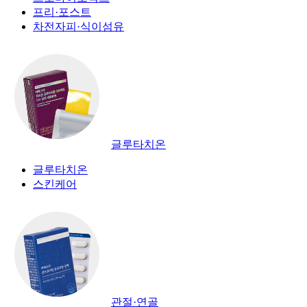
프리·포스트
차전자피·식이섬유
글루타치온
글루타치온
스킨케어
관절·연골