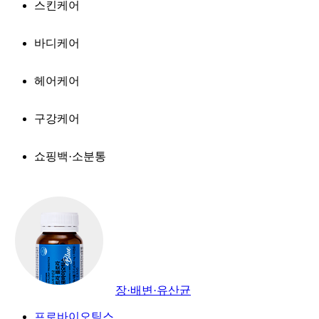
스킨케어
바디케어
헤어케어
구강케어
쇼핑백·소분통
장·배변·유산균
프로바이오틱스