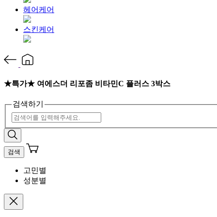
헤어케어
스킨케어
★특가★ 여에스더 리포좀 비타민C 플러스 3박스
검색하기
검색
고민별
성분별