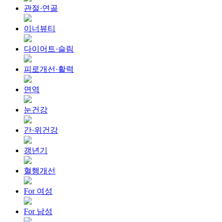
관절·연골
이너뷰티
다이어트·슬림
피로개선·활력
면역
눈건강
간·위건강
갱년기
혈행개선
For 여성
For 남성