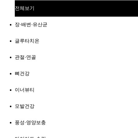
전체보기
장·배변·유산균
글루타치온
관절·연골
뼈건강
이너뷰티
모발건강
풍성·영양보충