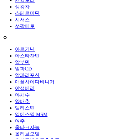
새싹보리
생강차
스페르미딘
시서스
쏘팔메토
ㅇ
아르기닌
아스타잔틴
알부민
알파CD
알파리포산
애플사이다비니거
야생베리
야채수
양배추
엘라스틴
엠에스엠 MSM
여주
옥타코사놀
올리브오일