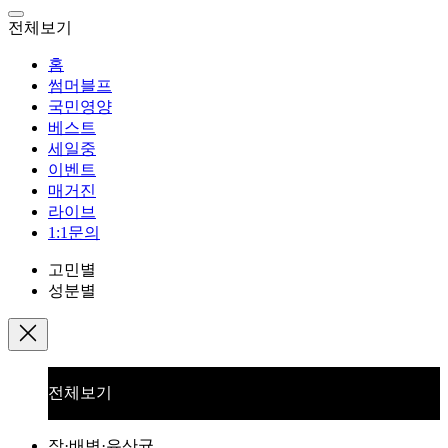
전체보기
홈
썸머블프
국민영양
베스트
세일중
이벤트
매거진
라이브
1:1문의
고민별
성분별
전체보기
장·배변·유산균