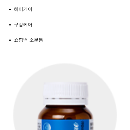
헤어케어
구강케어
쇼핑백·소분통