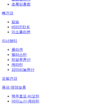
초록입홍합
뼈건강
칼슘
비타민D·K
이소플라본
이너뷰티
콜라겐
엘라스틴
히알루론산
케라틴
감마리놀렌산
모발건강
풍성·영양보충
맥주효모·비오틴
아미노산·케라틴