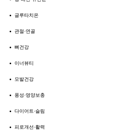
글루타치온
관절·연골
뼈건강
이너뷰티
모발건강
풍성·영양보충
다이어트·슬림
피로개선·활력