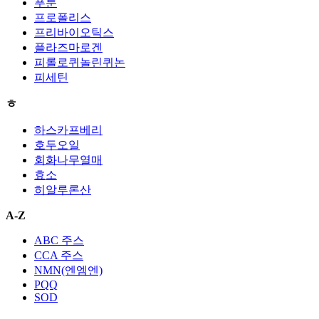
푸룬
프로폴리스
프리바이오틱스
플라즈마로겐
피롤로퀴놀린퀴논
피세틴
ㅎ
하스카프베리
호두오일
회화나무열매
효소
히알루론산
A-Z
ABC 주스
CCA 주스
NMN(엔엠엔)
PQQ
SOD