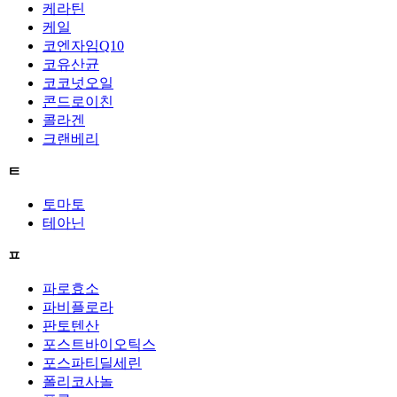
케라틴
케일
코엔자임Q10
코유산균
코코넛오일
콘드로이친
콜라겐
크랜베리
ㅌ
토마토
테아닌
ㅍ
파로효소
파비플로라
판토텐산
포스트바이오틱스
포스파티딜세린
폴리코사놀