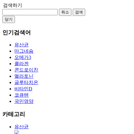
검색하기
취소
검색
닫기
인기검색어
유산균
마그네슘
오메가3
콜라겐
콘드로이친
멜라토닌
글루타치온
비타민D
코큐텐
국민영양
카테고리
유산균