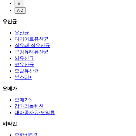
ㅎ
A-Z
유산균
유산균
다이어트유산균
질유래·질유산균
구강유래유산균
뇌유산균
코유산균
모발유산균
부스터+
오메가
오메가3
감마리놀렌산
대마종자유·오일류
비타민
종합비타민