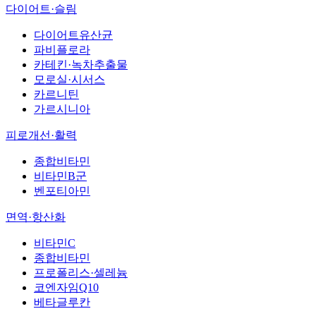
다이어트·슬림
다이어트유산균
파비플로라
카테킨·녹차추출물
모로실·시서스
카르니틴
가르시니아
피로개선·활력
종합비타민
비타민B군
벤포티아민
면역·항산화
비타민C
종합비타민
프로폴리스·셀레늄
코엔자임Q10
베타글루칸