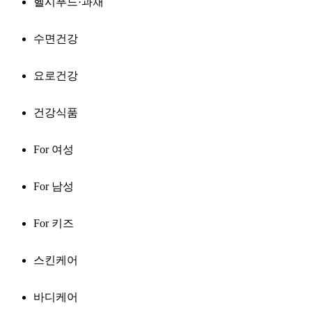
헬시푸드·과채
수면건강
요로건강
건강식품
For 여성
For 남성
For 키즈
스킨케어
바디케어