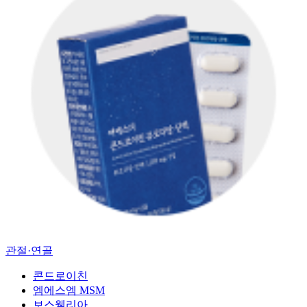
관절·연골
콘드로이친
엠에스엠 MSM
보스웰리아