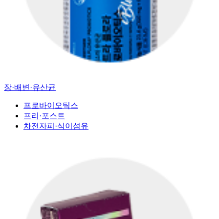
장·배변·유산균
프로바이오틱스
프리·포스트
차전자피·식이섬유