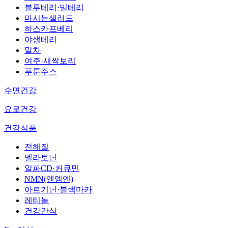
블루베리·빌베리
마시는샐러드
하스카프베리
야생베리
말차
여주·새싹보리
푸룬주스
수면건강
요로건강
건강식품
전해질
멜라토닌
알파CD·커큐민
NMN(엔엠엔)
아르기닌·블랙마카
레티놀
건강간식