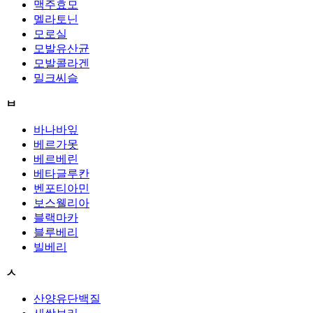
맥주효모
멜라토닌
모로실
모발유산균
모발콜라겐
밀크씨슬
ㅂ
바나바잎
베르가못
베르베린
베타글루칸
벤포티아민
보스웰리아
블랙마카
블루베리
빌베리
ㅅ
산양유단백질