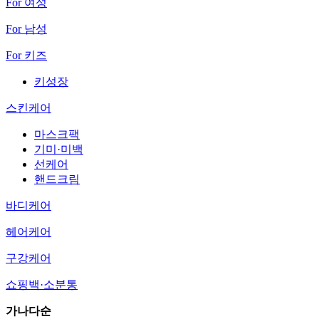
For 여성
For 남성
For 키즈
키성장
스킨케어
마스크팩
기미·미백
선케어
핸드크림
바디케어
헤어케어
구강케어
쇼핑백·소분통
가나다순