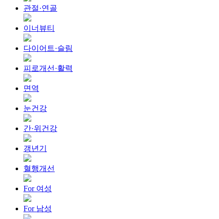
관절·연골
이너뷰티
다이어트·슬림
피로개선·활력
면역
눈건강
간·위건강
갱년기
혈행개선
For 여성
For 남성