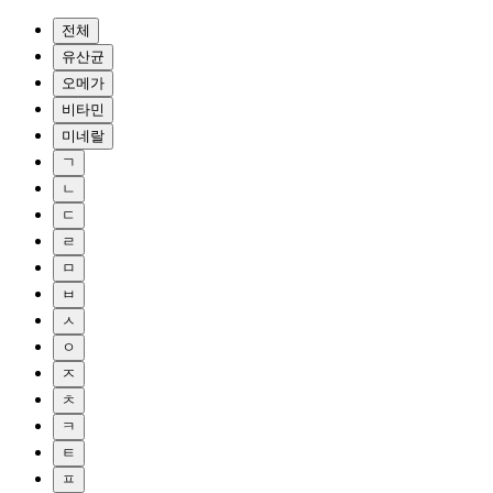
전체
유산균
오메가
비타민
미네랄
ㄱ
ㄴ
ㄷ
ㄹ
ㅁ
ㅂ
ㅅ
ㅇ
ㅈ
ㅊ
ㅋ
ㅌ
ㅍ