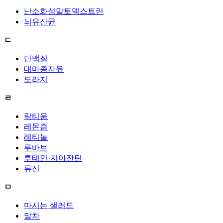
난소화성말토덱스트린
뇌유산균
ㄷ
단백질
대마종자유
도라지
ㄹ
락티움
레몬즙
레티놀
루바브
루테인·지아잔틴
류신
ㅁ
마시는 샐러드
말차