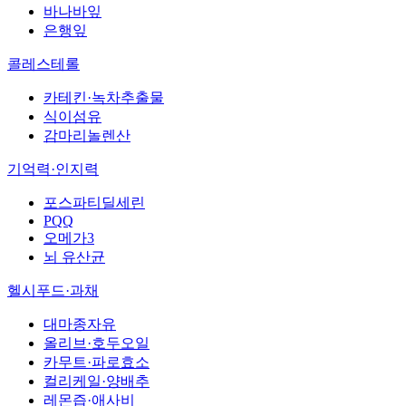
바나바잎
은행잎
콜레스테롤
카테킨·녹차추출물
식이섬유
감마리놀렌산
기억력·인지력
포스파티딜세린
PQQ
오메가3
뇌 유산균
헬시푸드·과채
대마종자유
올리브·호두오일
카무트·파로효소
컬리케일·양배추
레몬즙·애사비