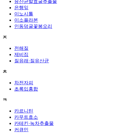
유산균발효굴추출물
은행잎
이노시톨
이소플라본
인동덩굴꽃봉오리
ㅈ
전해질
제비집
질유래·질유산균
ㅊ
차전자피
초록입홍합
ㅋ
카르니틴
카무트효소
카테킨·녹차추출물
커큐민