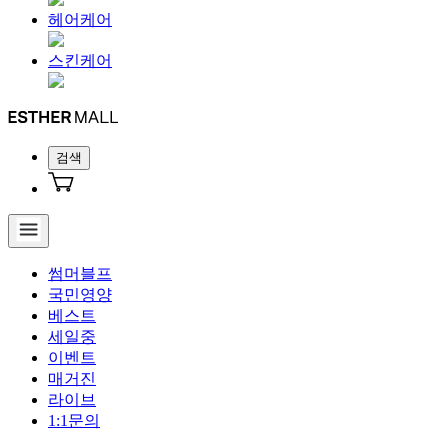
헤어케어
스킨케어
검색
썸머블프
국민영양
베스트
세일중
이벤트
매거진
라이브
1:1문의