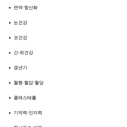
면역·항산화
눈건강
코건강
간·위건강
갱년기
혈행·혈압·혈당
콜레스테롤
기억력·인지력