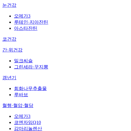
눈건강
오메가3
루테인·지아잔틴
아스타잔틴
코건강
간·위건강
밀크씨슬
그린세라·꾸지뽕
갱년기
회화나무추출물
루바브
혈행·혈압·혈당
오메가3
코엔자임Q10
감마리놀렌산