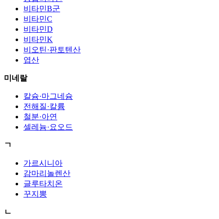
비타민B군
비타민C
비타민D
비타민K
비오틴·판토텐산
엽산
미네랄
칼슘·마그네슘
전해질·칼륨
철분·아연
셀레늄·요오드
ㄱ
가르시니아
감마리놀렌산
글루타치온
꾸지뽕
ㄴ