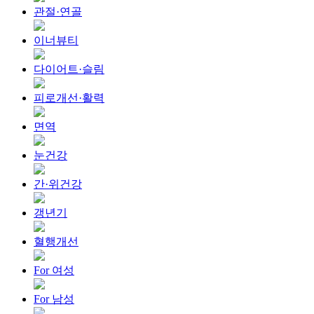
관절·연골
이너뷰티
다이어트·슬림
피로개선·활력
면역
눈건강
간·위건강
갱년기
혈행개선
For 여성
For 남성