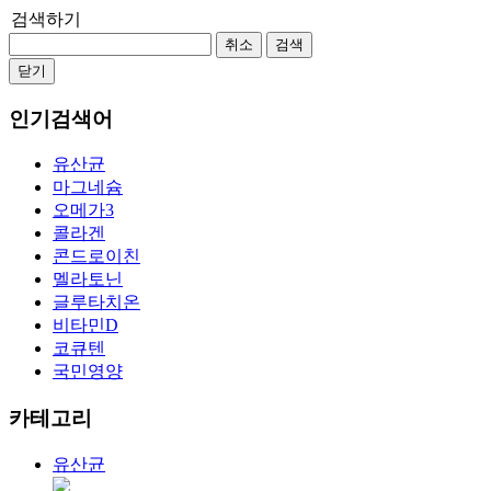
검색하기
취소
검색
닫기
인기검색어
유산균
마그네슘
오메가3
콜라겐
콘드로이친
멜라토닌
글루타치온
비타민D
코큐텐
국민영양
카테고리
유산균