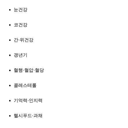
눈건강
코건강
간·위건강
갱년기
혈행·혈압·혈당
콜레스테롤
기억력·인지력
헬시푸드·과채