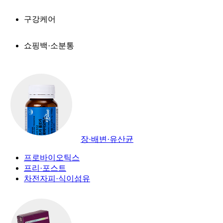
구강케어
쇼핑백·소분통
장·배변·유산균
프로바이오틱스
프리·포스트
차전자피·식이섬유