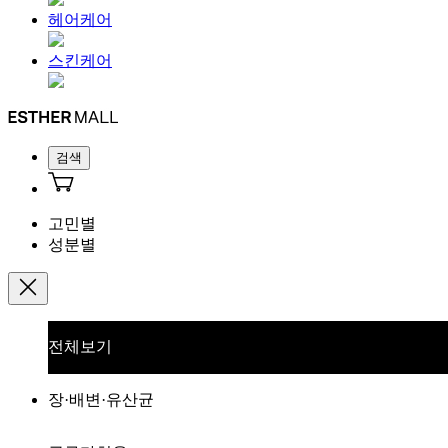
헤어케어
스킨케어
검색
고민별
성분별
전체보기
장·배변·유산균