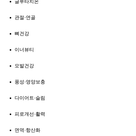
글루타치온
관절·연골
뼈건강
이너뷰티
모발건강
풍성·영양보충
다이어트·슬림
피로개선·활력
면역·항산화