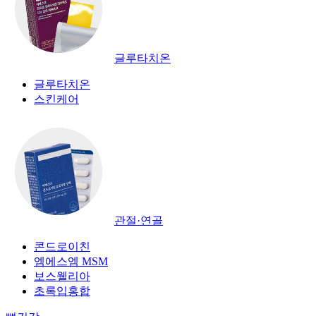
글루타치온
글루타치온
스킨케어
관절·연골
콘드로이친
엠에스엠 MSM
보스웰리아
초록입홍합