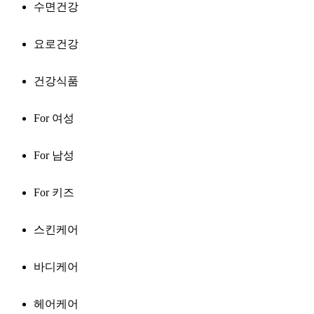
수면건강
요로건강
건강식품
For 여성
For 남성
For 키즈
스킨케어
바디케어
헤어케어