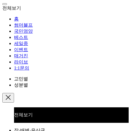
전체보기
홈
썸머블프
국민영양
베스트
세일중
이벤트
매거진
라이브
1:1문의
고민별
성분별
전체보기
장·배변·유산균