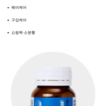
헤어케어
구강케어
쇼핑백·소분통