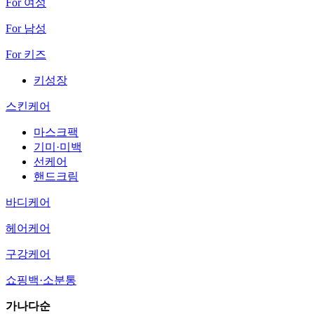
For 여성
For 남성
For 키즈
키성장
스킨케어
마스크팩
기미·미백
선케어
핸드크림
바디케어
헤어케어
구강케어
쇼핑백·소분통
가나다순