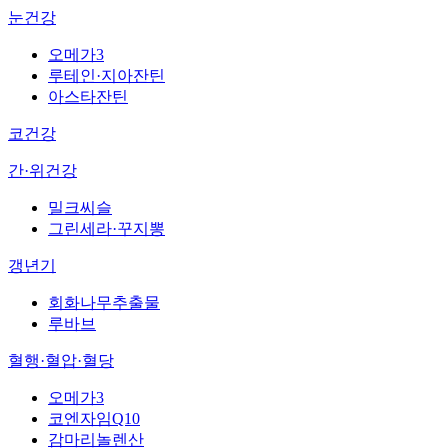
눈건강
오메가3
루테인·지아잔틴
아스타잔틴
코건강
간·위건강
밀크씨슬
그린세라·꾸지뽕
갱년기
회화나무추출물
루바브
혈행·혈압·혈당
오메가3
코엔자임Q10
감마리놀렌산