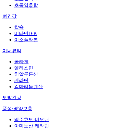
초록입홍합
뼈건강
칼슘
비타민D·K
이소플라본
이너뷰티
콜라겐
엘라스틴
히알루론산
케라틴
감마리놀렌산
모발건강
풍성·영양보충
맥주효모·비오틴
아미노산·케라틴