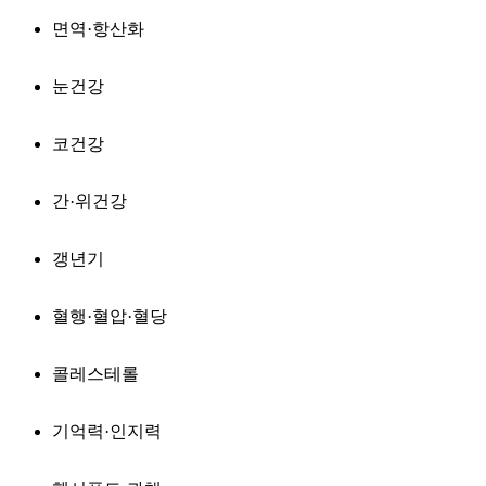
면역·항산화
눈건강
코건강
간·위건강
갱년기
혈행·혈압·혈당
콜레스테롤
기억력·인지력