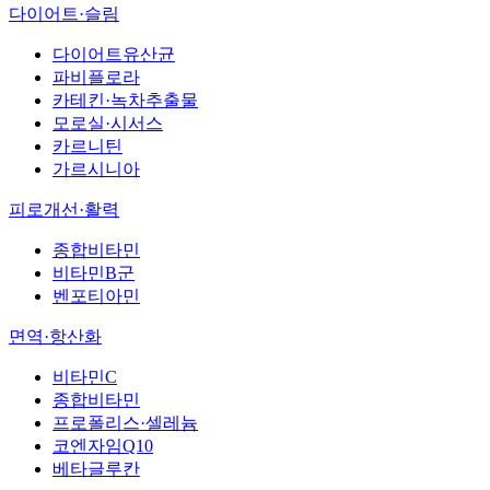
다이어트·슬림
다이어트유산균
파비플로라
카테킨·녹차추출물
모로실·시서스
카르니틴
가르시니아
피로개선·활력
종합비타민
비타민B군
벤포티아민
면역·항산화
비타민C
종합비타민
프로폴리스·셀레늄
코엔자임Q10
베타글루칸