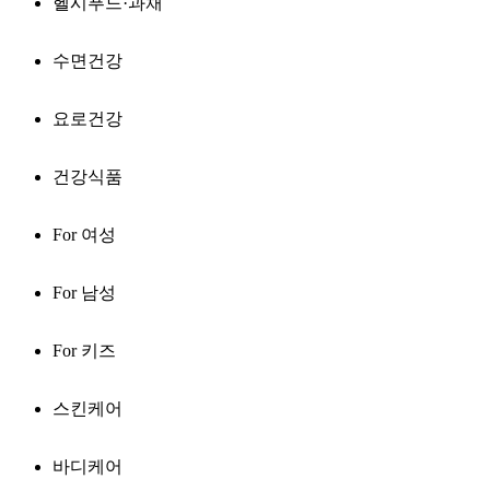
헬시푸드·과채
수면건강
요로건강
건강식품
For 여성
For 남성
For 키즈
스킨케어
바디케어