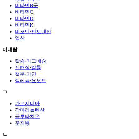
비타민B군
비타민C
비타민D
비타민K
비오틴·판토텐산
엽산
미네랄
칼슘·마그네슘
전해질·칼륨
철분·아연
셀레늄·요오드
ㄱ
가르시니아
감마리놀렌산
글루타치온
꾸지뽕
ㄴ