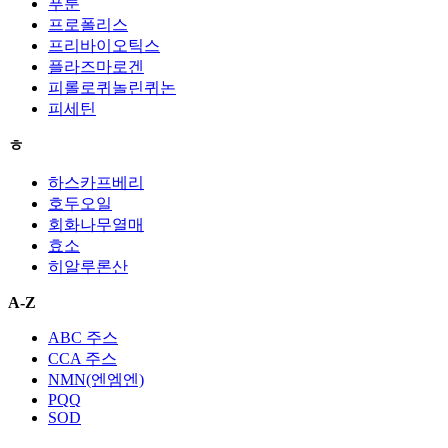
푸룬
프로폴리스
프리바이오틱스
플라즈마로겐
피롤로퀴놀린퀴논
피세틴
ㅎ
하스카프베리
호두오일
회화나무열매
효소
히알루론산
A-Z
ABC 주스
CCA 주스
NMN(엔엠엔)
PQQ
SOD