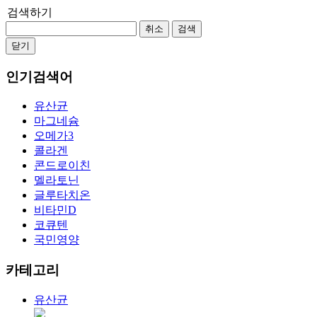
검색하기
취소
검색
닫기
인기검색어
유산균
마그네슘
오메가3
콜라겐
콘드로이친
멜라토닌
글루타치온
비타민D
코큐텐
국민영양
카테고리
유산균