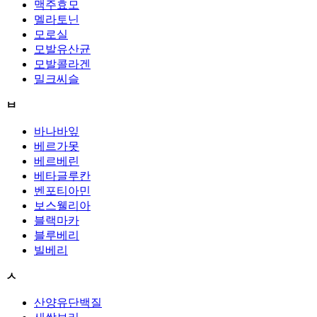
맥주효모
멜라토닌
모로실
모발유산균
모발콜라겐
밀크씨슬
ㅂ
바나바잎
베르가못
베르베린
베타글루칸
벤포티아민
보스웰리아
블랙마카
블루베리
빌베리
ㅅ
산양유단백질