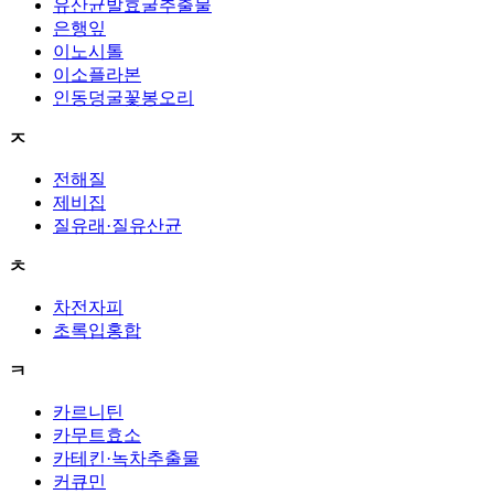
유산균발효굴추출물
은행잎
이노시톨
이소플라본
인동덩굴꽃봉오리
ㅈ
전해질
제비집
질유래·질유산균
ㅊ
차전자피
초록입홍합
ㅋ
카르니틴
카무트효소
카테킨·녹차추출물
커큐민