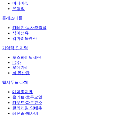
바나바잎
은행잎
콜레스테롤
카테킨·녹차추출물
식이섬유
감마리놀렌산
기억력·인지력
포스파티딜세린
PQQ
오메가3
뇌 유산균
헬시푸드·과채
대마종자유
올리브·호두오일
카무트·파로효소
컬리케일·양배추
레몬즙·애사비