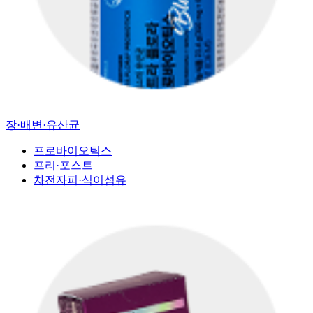
장·배변·유산균
프로바이오틱스
프리·포스트
차전자피·식이섬유