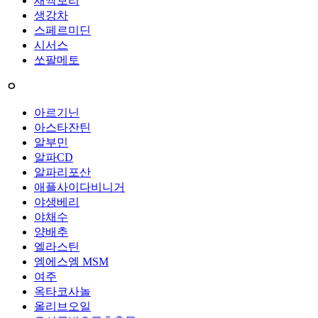
새싹보리
생강차
스페르미딘
시서스
쏘팔메토
ㅇ
아르기닌
아스타잔틴
알부민
알파CD
알파리포산
애플사이다비니거
야생베리
야채수
양배추
엘라스틴
엠에스엠 MSM
여주
옥타코사놀
올리브오일