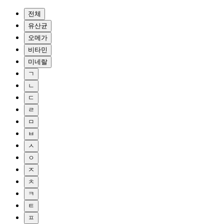
전체
유산균
오메가
비타민
미네랄
ㄱ
ㄴ
ㄷ
ㄹ
ㅁ
ㅂ
ㅅ
ㅇ
ㅈ
ㅊ
ㅋ
ㅌ
ㅍ