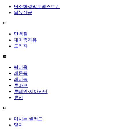
난소화성말토덱스트린
뇌유산균
ㄷ
단백질
대마종자유
도라지
ㄹ
락티움
레몬즙
레티놀
루바브
루테인·지아잔틴
류신
ㅁ
마시는 샐러드
말차