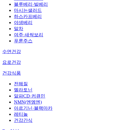
블루베리·빌베리
마시는샐러드
하스카프베리
야생베리
말차
여주·새싹보리
푸룬주스
수면건강
요로건강
건강식품
전해질
멜라토닌
알파CD·커큐민
NMN(엔엠엔)
아르기닌·블랙마카
레티놀
건강간식