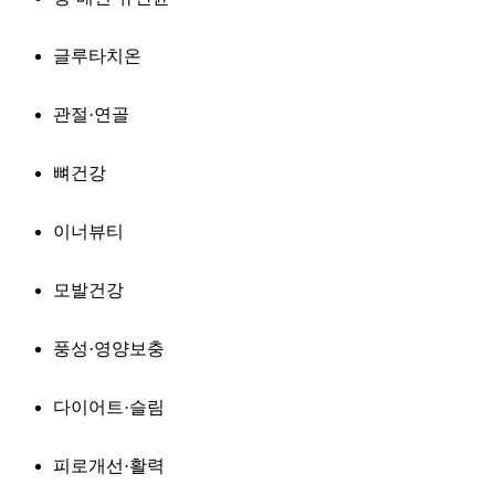
글루타치온
관절·연골
뼈건강
이너뷰티
모발건강
풍성·영양보충
다이어트·슬림
피로개선·활력