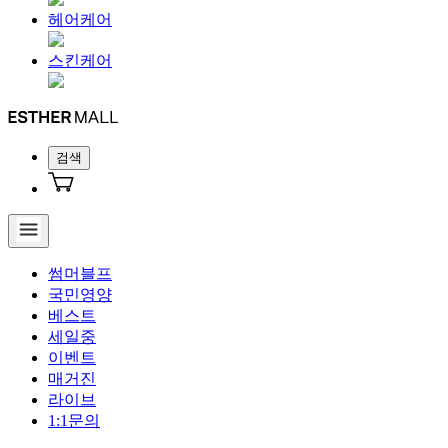
헤어케어
스킨케어
검색
썸머블프
국민영양
베스트
세일중
이벤트
매거진
라이브
1:1문의