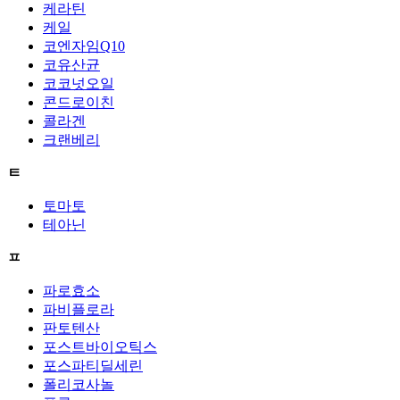
케라틴
케일
코엔자임Q10
코유산균
코코넛오일
콘드로이친
콜라겐
크랜베리
ㅌ
토마토
테아닌
ㅍ
파로효소
파비플로라
판토텐산
포스트바이오틱스
포스파티딜세린
폴리코사놀