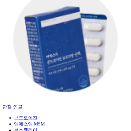
관절·연골
콘드로이친
엠에스엠 MSM
보스웰리아