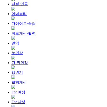
관절·연골
이너뷰티
다이어트·슬림
피로개선·활력
면역
눈건강
간·위건강
갱년기
혈행개선
For 여성
For 남성