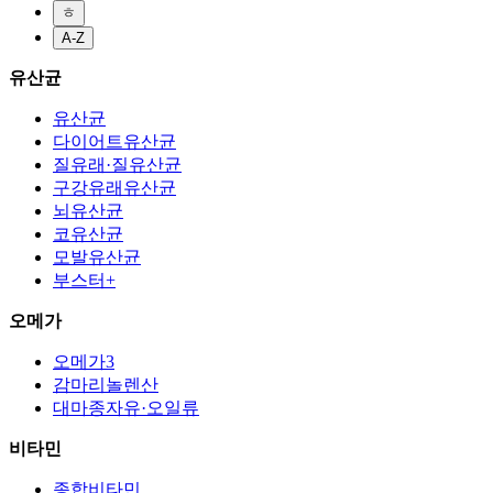
ㅎ
A-Z
유산균
유산균
다이어트유산균
질유래·질유산균
구강유래유산균
뇌유산균
코유산균
모발유산균
부스터+
오메가
오메가3
감마리놀렌산
대마종자유·오일류
비타민
종합비타민