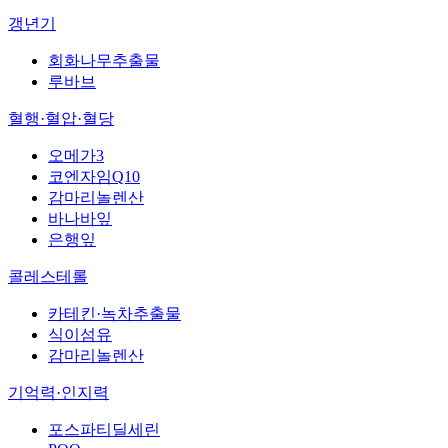
갱년기
회화나무추출물
루바브
혈행·혈압·혈당
오메가3
코엔자임Q10
감마리놀렌산
바나바잎
은행잎
콜레스테롤
카테킨·녹차추출물
식이섬유
감마리놀렌산
기억력·인지력
포스파티딜세린