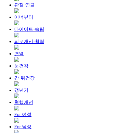
관절·연골
이너뷰티
다이어트·슬림
피로개선·활력
면역
눈건강
간·위건강
갱년기
혈행개선
For 여성
For 남성