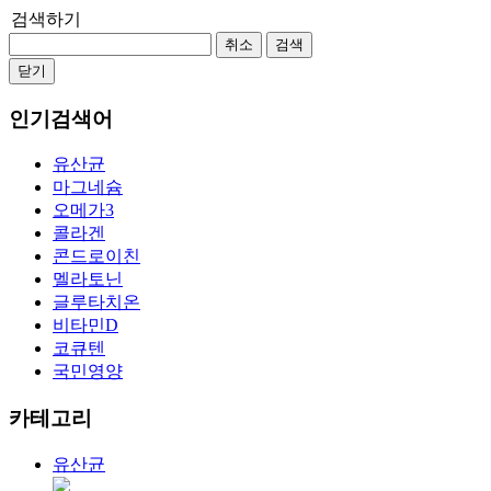
검색하기
취소
검색
닫기
인기검색어
유산균
마그네슘
오메가3
콜라겐
콘드로이친
멜라토닌
글루타치온
비타민D
코큐텐
국민영양
카테고리
유산균