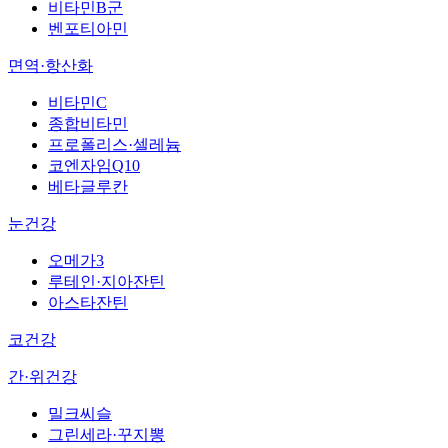
비타민B군
벤포티아민
면역·항산화
비타민C
종합비타민
프로폴리스·셀레늄
코엔자임Q10
베타글루칸
눈건강
오메가3
루테인·지아잔틴
아스타잔틴
코건강
간·위건강
밀크씨슬
그린세라·꾸지뽕