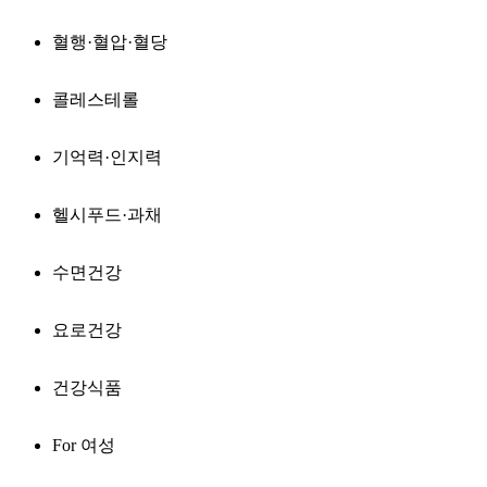
혈행·혈압·혈당
콜레스테롤
기억력·인지력
헬시푸드·과채
수면건강
요로건강
건강식품
For 여성