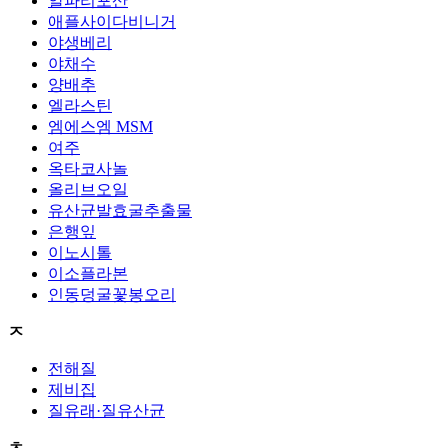
알파리포산
애플사이다비니거
야생베리
야채수
양배추
엘라스틴
엠에스엠 MSM
여주
옥타코사놀
올리브오일
유산균발효굴추출물
은행잎
이노시톨
이소플라본
인동덩굴꽃봉오리
ㅈ
전해질
제비집
질유래·질유산균
ㅊ