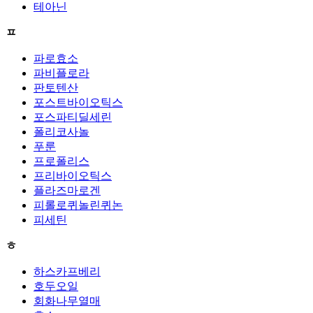
테아닌
ㅍ
파로효소
파비플로라
판토텐산
포스트바이오틱스
포스파티딜세린
폴리코사놀
푸룬
프로폴리스
프리바이오틱스
플라즈마로겐
피롤로퀴놀린퀴논
피세틴
ㅎ
하스카프베리
호두오일
회화나무열매