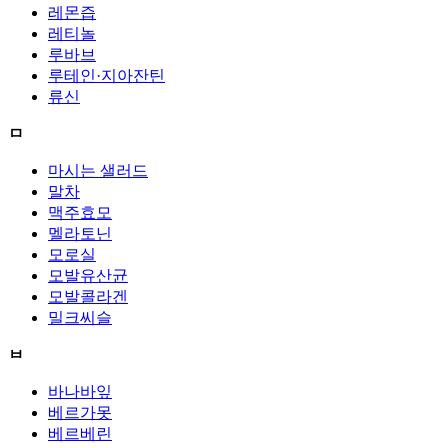
레몬즙
레티놀
루바브
루테인·지아잔틴
류신
ㅁ
마시는 샐러드
말차
맥주효모
멜라토닌
모로실
모발유산균
모발콜라겐
밀크씨슬
ㅂ
바나바잎
베르가못
베르베린