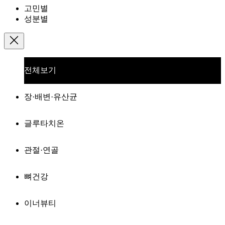
고민별
성분별
전체보기
장·배변·유산균
글루타치온
관절·연골
뼈건강
이너뷰티