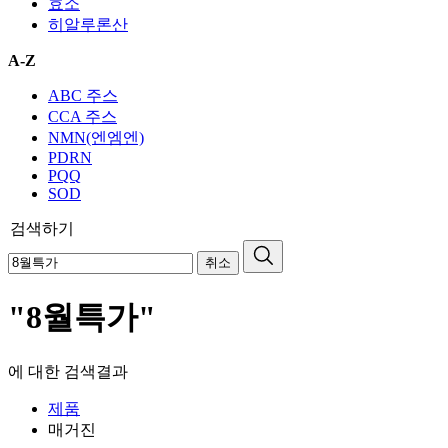
효소
히알루론산
A-Z
ABC 주스
CCA 주스
NMN(엔엠엔)
PDRN
PQQ
SOD
검색하기
취소
"8월특가"
에 대한 검색결과
제품
매거진