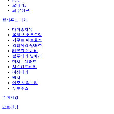
PQQ
오메가3
뇌 유산균
헬시푸드·과채
대마종자유
올리브·호두오일
카무트·파로효소
컬리케일·양배추
레몬즙·애사비
블루베리·빌베리
마시는샐러드
하스카프베리
야생베리
말차
여주·새싹보리
푸룬주스
수면건강
요로건강