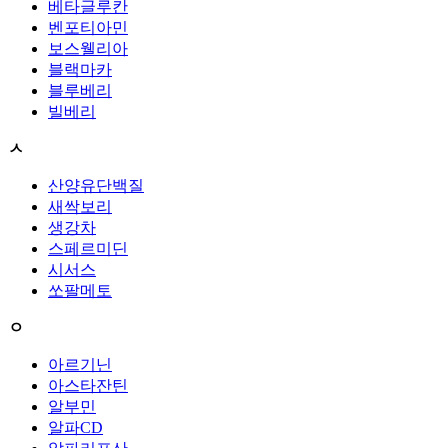
베타글루칸
벤포티아민
보스웰리아
블랙마카
블루베리
빌베리
ㅅ
산양유단백질
새싹보리
생강차
스페르미딘
시서스
쏘팔메토
ㅇ
아르기닌
아스타잔틴
알부민
알파CD