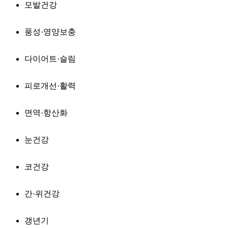
모발건강
풍성·영양보충
다이어트·슬림
피로개선·활력
면역·항산화
눈건강
코건강
간·위건강
갱년기