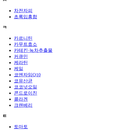
차전자피
초록입홍합
ㅋ
카르니틴
카무트효소
카테킨·녹차추출물
커큐민
케라틴
케일
코엔자임Q10
코유산균
코코넛오일
콘드로이친
콜라겐
크랜베리
ㅌ
토마토