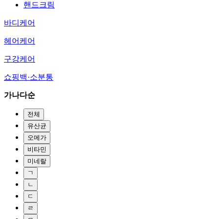
핸드크림
바디케어
헤어케어
구강케어
쇼핑백·소분통
가나다순
전체
유산균
오메가
비타민
미네랄
ㄱ
ㄴ
ㄷ
ㄹ