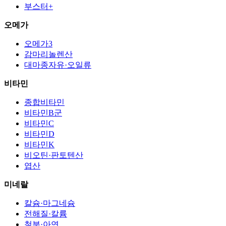
부스터+
오메가
오메가3
감마리놀렌산
대마종자유·오일류
비타민
종합비타민
비타민B군
비타민C
비타민D
비타민K
비오틴·판토텐산
엽산
미네랄
칼슘·마그네슘
전해질·칼륨
철분·아연