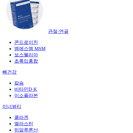
관절·연골
콘드로이친
엠에스엠 MSM
보스웰리아
초록입홍합
뼈건강
칼슘
비타민D·K
이소플라본
이너뷰티
콜라겐
엘라스틴
히알루론산