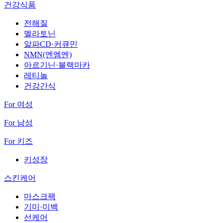
건강식품
전해질
멜라토닌
알파CD·커큐민
NMN(엔엠엔)
아르기닌·블랙마카
레티놀
건강간식
For 여성
For 남성
For 키즈
키성장
스킨케어
마스크팩
기미·미백
선케어