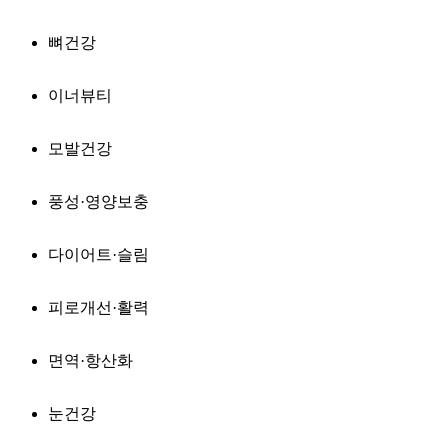
뼈건강
이너뷰티
모발건강
풍성·영양보충
다이어트·슬림
피로개선·활력
면역·항산화
눈건강