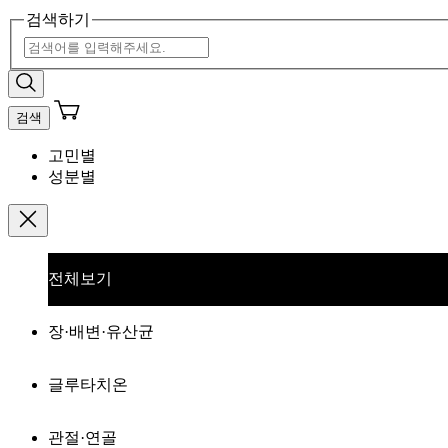
검색하기
검색
고민별
성분별
전체보기
장·배변·유산균
글루타치온
관절·연골