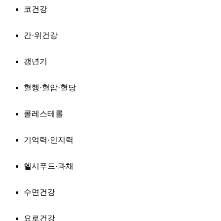
코건강
간·위건강
갱년기
혈행·혈압·혈당
콜레스테롤
기억력·인지력
헬시푸드·과채
수면건강
요로건강