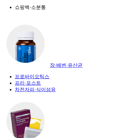
쇼핑백·소분통
장·배변·유산균
프로바이오틱스
프리·포스트
차전자피·식이섬유