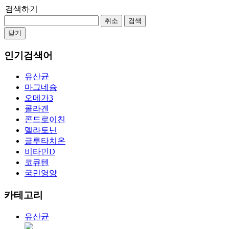
검색하기
취소
검색
닫기
인기검색어
유산균
마그네슘
오메가3
콜라겐
콘드로이친
멜라토닌
글루타치온
비타민D
코큐텐
국민영양
카테고리
유산균