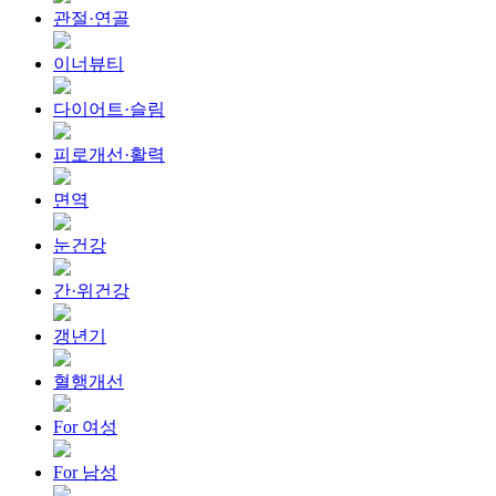
관절·연골
이너뷰티
다이어트·슬림
피로개선·활력
면역
눈건강
간·위건강
갱년기
혈행개선
For 여성
For 남성