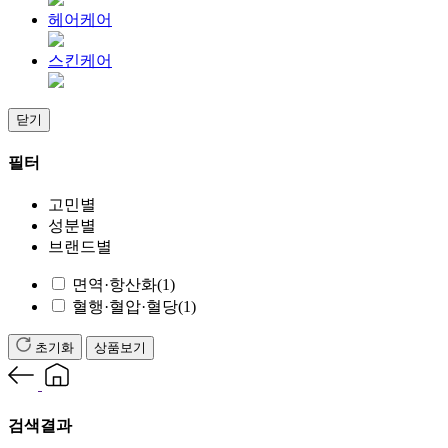
헤어케어
스킨케어
닫기
필터
고민별
성분별
브랜드별
면역·항산화
(1)
혈행·혈압·혈당
(1)
초기화
상품보기
검색결과