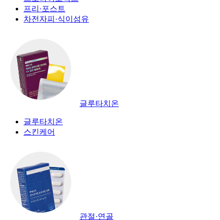
프리·포스트
차전자피·식이섬유
글루타치온
글루타치온
스킨케어
관절·연골