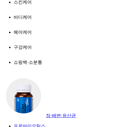
스킨케어
바디케어
헤어케어
구강케어
쇼핑백·소분통
장·배변·유산균
프로바이오틱스