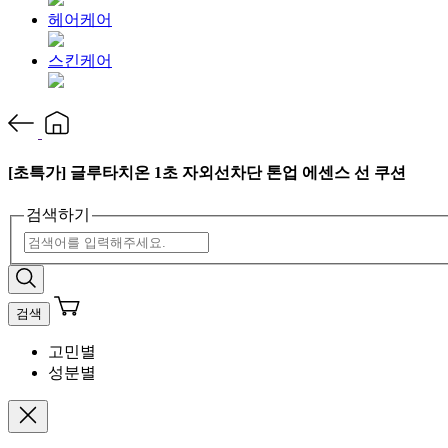
헤어케어
스킨케어
[초특가] 글루타치온 1초 자외선차단 톤업 에센스 선 쿠션
검색하기
검색
고민별
성분별