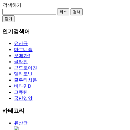
검색하기
취소
검색
닫기
인기검색어
유산균
마그네슘
오메가3
콜라겐
콘드로이친
멜라토닌
글루타치온
비타민D
코큐텐
국민영양
카테고리
유산균