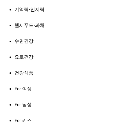
기억력·인지력
헬시푸드·과채
수면건강
요로건강
건강식품
For 여성
For 남성
For 키즈