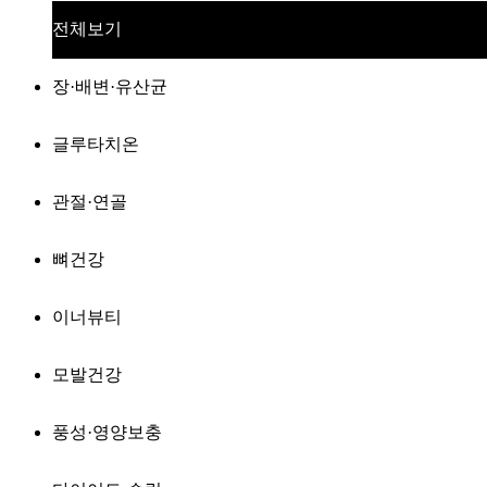
전체보기
장·배변·유산균
글루타치온
관절·연골
뼈건강
이너뷰티
모발건강
풍성·영양보충