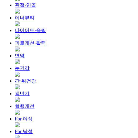
관절·연골
이너뷰티
다이어트·슬림
피로개선·활력
면역
눈건강
간·위건강
갱년기
혈행개선
For 여성
For 남성