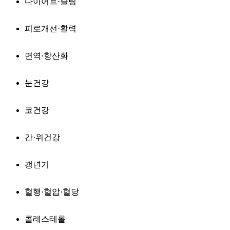
다이어트·슬림
피로개선·활력
면역·항산화
눈건강
코건강
간·위건강
갱년기
혈행·혈압·혈당
콜레스테롤