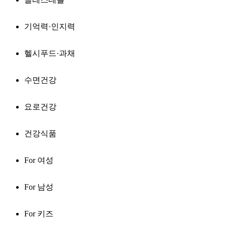
기억력·인지력
헬시푸드·과채
수면건강
요로건강
건강식품
For 여성
For 남성
For 키즈