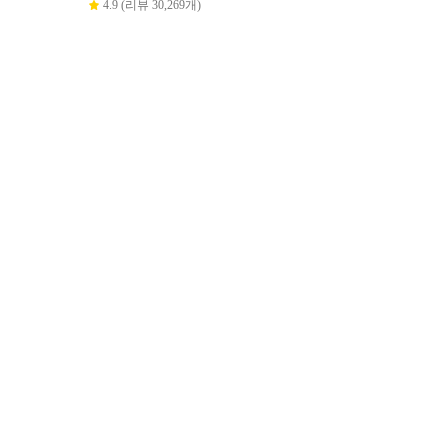
4.9 (리뷰 30,269개)