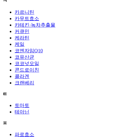
ㅋ
카르니틴
카무트효소
카테킨·녹차추출물
커큐민
케라틴
케일
코엔자임Q10
코유산균
코코넛오일
콘드로이친
콜라겐
크랜베리
ㅌ
토마토
테아닌
ㅍ
파로효소