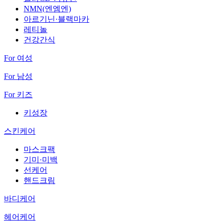
NMN(엔엠엔)
아르기닌·블랙마카
레티놀
건강간식
For 여성
For 남성
For 키즈
키성장
스킨케어
마스크팩
기미·미백
선케어
핸드크림
바디케어
헤어케어