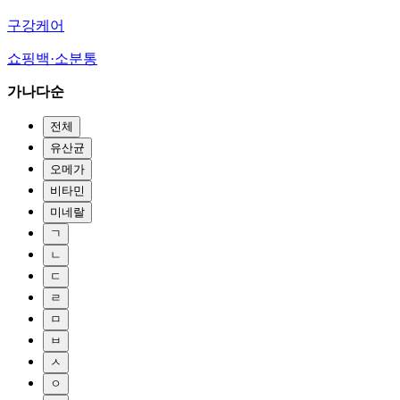
구강케어
쇼핑백·소분통
가나다순
전체
유산균
오메가
비타민
미네랄
ㄱ
ㄴ
ㄷ
ㄹ
ㅁ
ㅂ
ㅅ
ㅇ