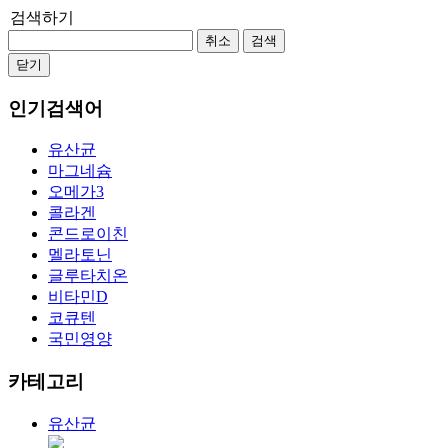
검색하기
취소
검색
닫기
인기검색어
유산균
마그네슘
오메가3
콜라겐
콘드로이친
멜라토닌
글루타치온
비타민D
코큐텐
국민영양
카테고리
유산균