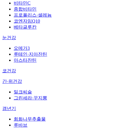
비타민C
종합비타민
프로폴리스·셀레늄
코엔자임Q10
베타글루칸
눈건강
오메가3
루테인·지아잔틴
아스타잔틴
코건강
간·위건강
밀크씨슬
그린세라·꾸지뽕
갱년기
회화나무추출물
루바브