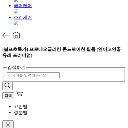
헤어케어
스킨케어
[블프초특가] 프로테오글리칸 콘드로이친 필름 (연어코연골
유래 프리미엄)
검색하기
검색
고민별
성분별