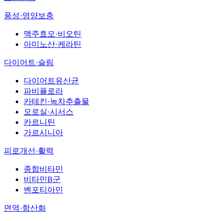
풍성·영양보충
맥주효모·비오틴
아미노산·케라틴
다이어트·슬림
다이어트유산균
파비플로라
카테킨·녹차추출물
모로실·시서스
카르니틴
가르시니아
피로개선·활력
종합비타민
비타민B군
벤포티아민
면역·항산화