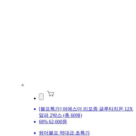
[블프특가] 여에스더 리포좀 글루타치온 12X
알파 2박스 (총 60매)
68%
62,000원
썸머블프 역대급 초특가