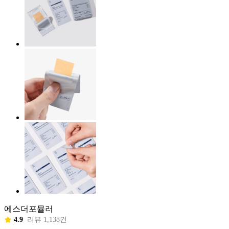
에스더포뮬러
4.9
리뷰 1,138건