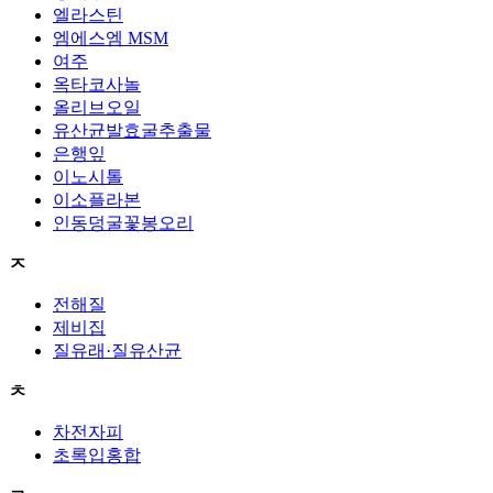
엘라스틴
엠에스엠 MSM
여주
옥타코사놀
올리브오일
유산균발효굴추출물
은행잎
이노시톨
이소플라본
인동덩굴꽃봉오리
ㅈ
전해질
제비집
질유래·질유산균
ㅊ
차전자피
초록입홍합