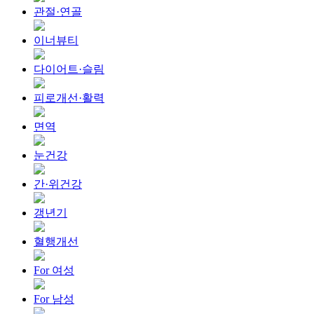
관절·연골
이너뷰티
다이어트·슬림
피로개선·활력
면역
눈건강
간·위건강
갱년기
혈행개선
For 여성
For 남성