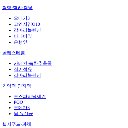
혈행·혈압·혈당
오메가3
코엔자임Q10
감마리놀렌산
바나바잎
은행잎
콜레스테롤
카테킨·녹차추출물
식이섬유
감마리놀렌산
기억력·인지력
포스파티딜세린
PQQ
오메가3
뇌 유산균
헬시푸드·과채