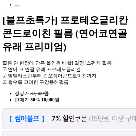
[블프초특가] 프로테오글리칸
콘드로이친 필름 (연어코연골
유래 프리미엄)
필름 단 한장에 담은 올인원 배합! 일명 '스펀지 필름'
☑ 연어 코 연골 유래 프로테오글리칸
☑ 말엘라스틴부터 갑오징어콘드로이친까지
☑ 흡수를 고려한 구강용해필름
정상가
37,500
원
판매가
50%
18,900원