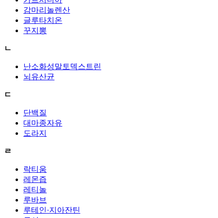
감마리놀렌산
글루타치온
꾸지뽕
ㄴ
난소화성말토덱스트린
뇌유산균
ㄷ
단백질
대마종자유
도라지
ㄹ
락티움
레몬즙
레티놀
루바브
루테인·지아잔틴