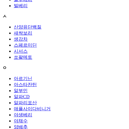
빌베리
ㅅ
산양유단백질
새싹보리
생강차
스페르미딘
시서스
쏘팔메토
ㅇ
아르기닌
아스타잔틴
알부민
알파CD
알파리포산
애플사이다비니거
야생베리
야채수
양배추