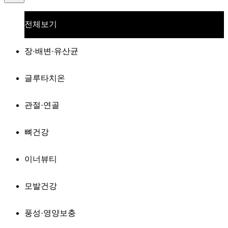
전체보기
장·배변·유산균
글루타치온
관절·연골
뼈건강
이너뷰티
모발건강
풍성·영양보충