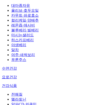
대마종자유
올리브·호두오일
카무트·파로효소
컬리케일·양배추
레몬즙·애사비
블루베리·빌베리
마시는샐러드
하스카프베리
야생베리
말차
여주·새싹보리
푸룬주스
수면건강
요로건강
건강식품
전해질
멜라토닌
알파CD·커큐민