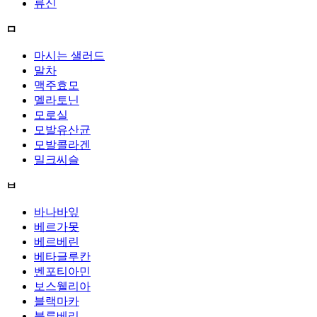
류신
ㅁ
마시는 샐러드
말차
맥주효모
멜라토닌
모로실
모발유산균
모발콜라겐
밀크씨슬
ㅂ
바나바잎
베르가못
베르베린
베타글루칸
벤포티아민
보스웰리아
블랙마카
블루베리