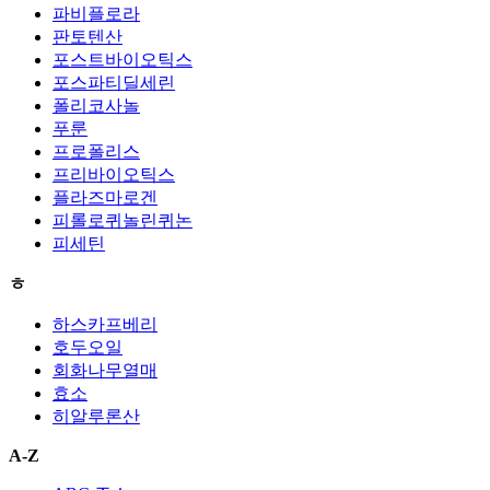
파비플로라
판토텐산
포스트바이오틱스
포스파티딜세린
폴리코사놀
푸룬
프로폴리스
프리바이오틱스
플라즈마로겐
피롤로퀴놀린퀴논
피세틴
ㅎ
하스카프베리
호두오일
회화나무열매
효소
히알루론산
A-Z