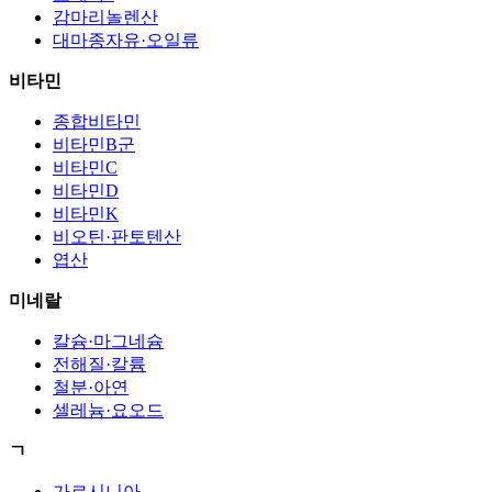
감마리놀렌산
대마종자유·오일류
비타민
종합비타민
비타민B군
비타민C
비타민D
비타민K
비오틴·판토텐산
엽산
미네랄
칼슘·마그네슘
전해질·칼륨
철분·아연
셀레늄·요오드
ㄱ
가르시니아