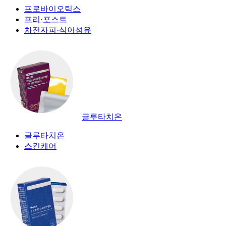
프로바이오틱스
프리·포스트
차전자피·식이섬유
글루타치온
글루타치온
스킨케어