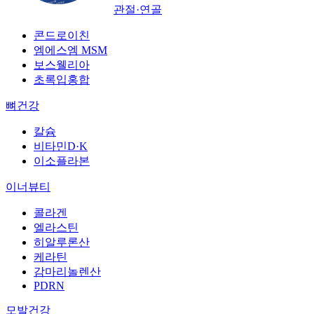
관절·연골
콘드로이친
엠에스엠 MSM
보스웰리아
초록입홍합
뼈건강
칼슘
비타민D·K
이소플라본
이너뷰티
콜라겐
엘라스틴
히알루론산
케라틴
감마리놀렌산
PDRN
모발건강