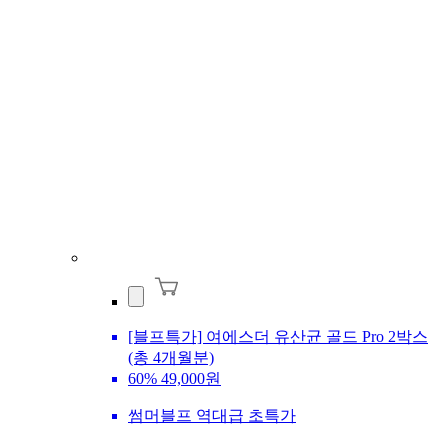
[블프특가] 여에스더 유산균 골드 Pro 2박스
(총 4개월분)
60%
49,000원
썸머블프 역대급 초특가