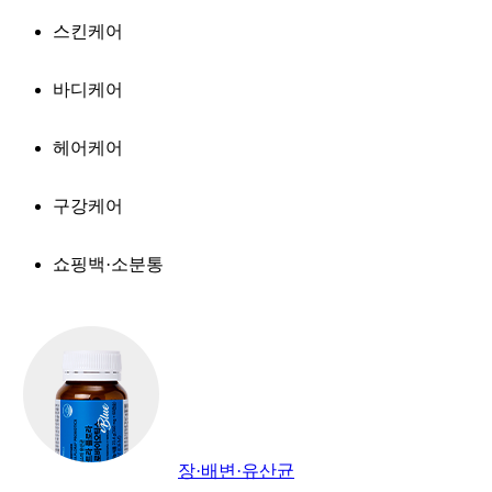
스킨케어
바디케어
헤어케어
구강케어
쇼핑백·소분통
장·배변·유산균