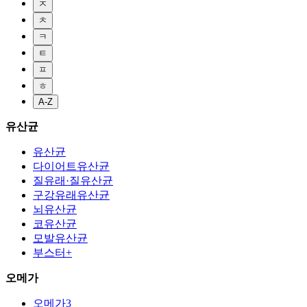
ㅈ
ㅊ
ㅋ
ㅌ
ㅍ
ㅎ
A-Z
유산균
유산균
다이어트유산균
질유래·질유산균
구강유래유산균
뇌유산균
코유산균
모발유산균
부스터+
오메가
오메가3