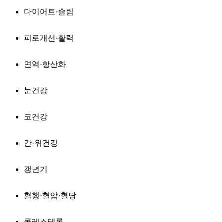
다이어트·슬림
피로개선·활력
면역·항산화
눈건강
코건강
간·위건강
갱년기
혈행·혈압·혈당
콜레스테롤