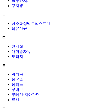
글루타치온
꾸지뽕
ㄴ
난소화성말토덱스트린
뇌유산균
ㄷ
단백질
대마종자유
도라지
ㄹ
락티움
레몬즙
레티놀
루바브
루테인·지아잔틴
류신