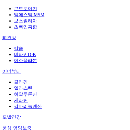
콘드로이친
엠에스엠 MSM
보스웰리아
초록입홍합
뼈건강
칼슘
비타민D·K
이소플라본
이너뷰티
콜라겐
엘라스틴
히알루론산
케라틴
감마리놀렌산
모발건강
풍성·영양보충