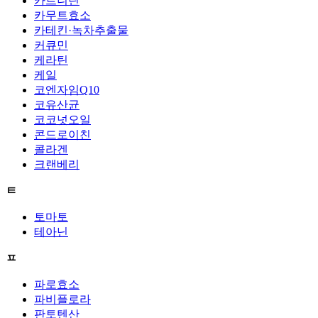
카르니틴
카무트효소
카테킨·녹차추출물
커큐민
케라틴
케일
코엔자임Q10
코유산균
코코넛오일
콘드로이친
콜라겐
크랜베리
ㅌ
토마토
테아닌
ㅍ
파로효소
파비플로라
판토텐산