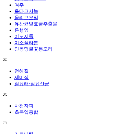
여주
옥타코사놀
올리브오일
유산균발효굴추출물
은행잎
이노시톨
이소플라본
인동덩굴꽃봉오리
ㅈ
전해질
제비집
질유래·질유산균
ㅊ
차전자피
초록입홍합
ㅋ