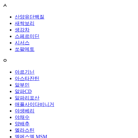
ㅅ
산양유단백질
새싹보리
생강차
스페르미딘
시서스
쏘팔메토
ㅇ
아르기닌
아스타잔틴
알부민
알파CD
알파리포산
애플사이다비니거
야생베리
야채수
양배추
엘라스틴
엠에스엠 MSM