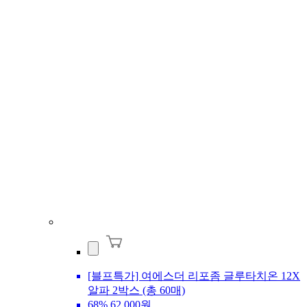
[블프특가] 여에스더 리포좀 글루타치온 12X
알파 2박스 (총 60매)
68%
62,000원