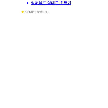
썸머블프 역대급 초특가
4.9 (리뷰 30,071개)