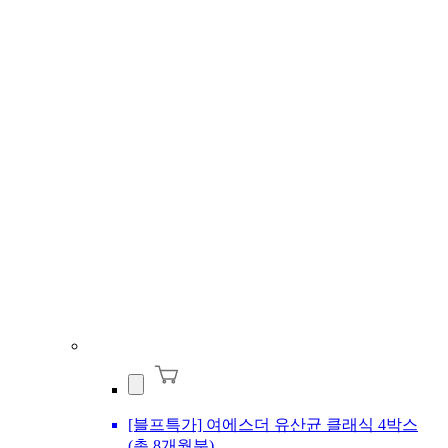
[블프특가] 여에스더 유산균 클래식 4박스
(총 8개월분)