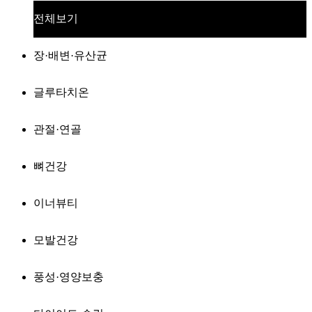
전체보기
장·배변·유산균
글루타치온
관절·연골
뼈건강
이너뷰티
모발건강
풍성·영양보충