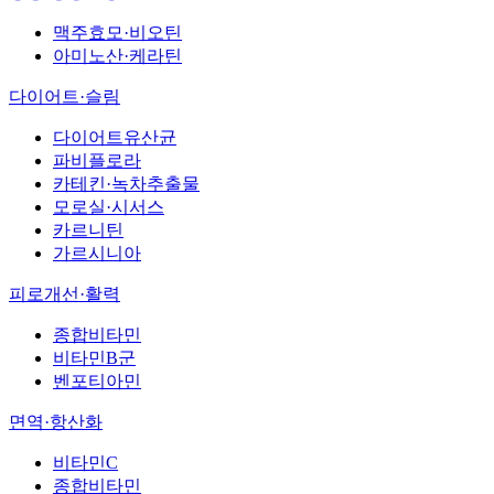
맥주효모·비오틴
아미노산·케라틴
다이어트·슬림
다이어트유산균
파비플로라
카테킨·녹차추출물
모로실·시서스
카르니틴
가르시니아
피로개선·활력
종합비타민
비타민B군
벤포티아민
면역·항산화
비타민C
종합비타민