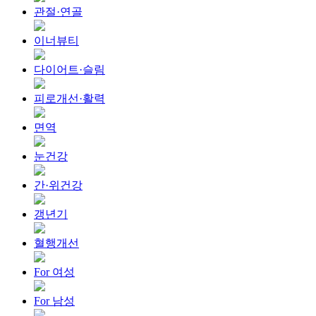
관절·연골
이너뷰티
다이어트·슬림
피로개선·활력
면역
눈건강
간·위건강
갱년기
혈행개선
For 여성
For 남성