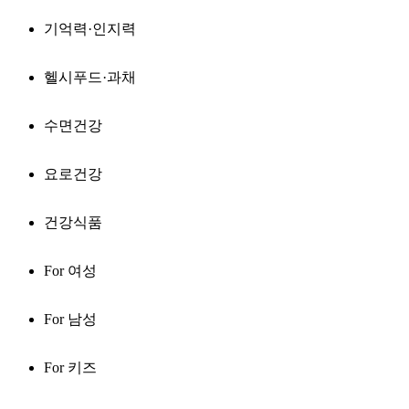
기억력·인지력
헬시푸드·과채
수면건강
요로건강
건강식품
For 여성
For 남성
For 키즈