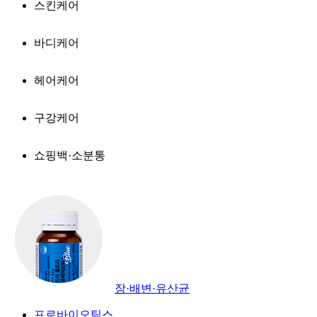
스킨케어
바디케어
헤어케어
구강케어
쇼핑백·소분통
장·배변·유산균
프로바이오틱스