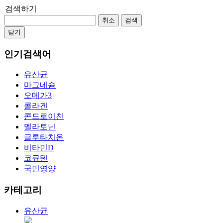
검색하기
취소
검색
닫기
인기검색어
유산균
마그네슘
오메가3
콜라겐
콘드로이친
멜라토닌
글루타치온
비타민D
코큐텐
국민영양
카테고리
유산균