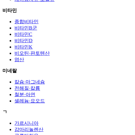
비타민
종합비타민
비타민B군
비타민C
비타민D
비타민K
비오틴·판토텐산
엽산
미네랄
칼슘·마그네슘
전해질·칼륨
철분·아연
셀레늄·요오드
ㄱ
가르시니아
감마리놀렌산