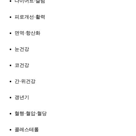
다이어트·슬림
피로개선·활력
면역·항산화
눈건강
코건강
간·위건강
갱년기
혈행·혈압·혈당
콜레스테롤