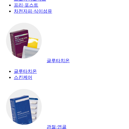
프리·포스트
차전자피·식이섬유
글루타치온
글루타치온
스킨케어
관절·연골