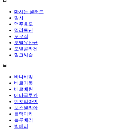
ㅁ
마시는 샐러드
말차
맥주효모
멜라토닌
모로실
모발유산균
모발콜라겐
밀크씨슬
ㅂ
바나바잎
베르가못
베르베린
베타글루칸
벤포티아민
보스웰리아
블랙마카
블루베리
빌베리