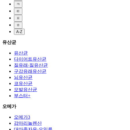
ㅋ
ㅌ
ㅍ
ㅎ
A-Z
유산균
유산균
다이어트유산균
질유래·질유산균
구강유래유산균
뇌유산균
코유산균
모발유산균
부스터+
오메가
오메가3
감마리놀렌산
대마종자유·오일류