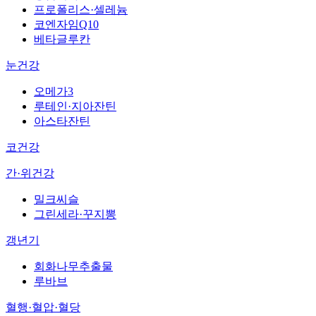
프로폴리스·셀레늄
코엔자임Q10
베타글루칸
눈건강
오메가3
루테인·지아잔틴
아스타잔틴
코건강
간·위건강
밀크씨슬
그린세라·꾸지뽕
갱년기
회화나무추출물
루바브
혈행·혈압·혈당