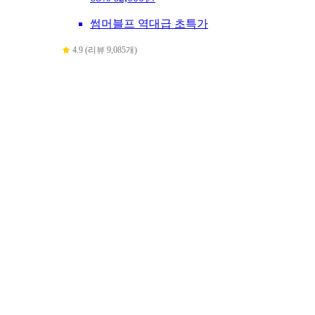
썸머블프 역대급 초특가
4.9 (리뷰 9,085개)