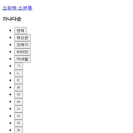
쇼핑백·소분통
가나다순
전체
유산균
오메가
비타민
미네랄
ㄱ
ㄴ
ㄷ
ㄹ
ㅁ
ㅂ
ㅅ
ㅇ
ㅈ
ㅊ