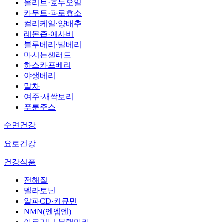
올리브·호두오일
카무트·파로효소
컬리케일·양배추
레몬즙·애사비
블루베리·빌베리
마시는샐러드
하스카프베리
야생베리
말차
여주·새싹보리
푸룬주스
수면건강
요로건강
건강식품
전해질
멜라토닌
알파CD·커큐민
NMN(엔엠엔)
아르기닌·블랙마카