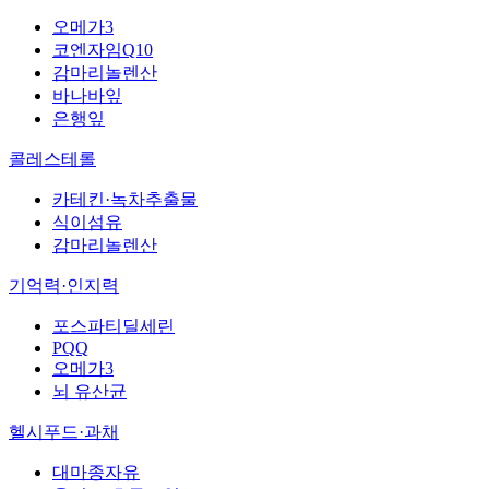
오메가3
코엔자임Q10
감마리놀렌산
바나바잎
은행잎
콜레스테롤
카테킨·녹차추출물
식이섬유
감마리놀렌산
기억력·인지력
포스파티딜세린
PQQ
오메가3
뇌 유산균
헬시푸드·과채
대마종자유