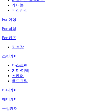
레티놀
건강간식
For 여성
For 남성
For 키즈
키성장
스킨케어
마스크팩
기미·미백
선케어
핸드크림
바디케어
헤어케어
구강케어