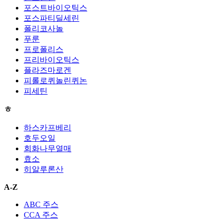
포스트바이오틱스
포스파티딜세린
폴리코사놀
푸룬
프로폴리스
프리바이오틱스
플라즈마로겐
피롤로퀴놀린퀴논
피세틴
ㅎ
하스카프베리
호두오일
회화나무열매
효소
히알루론산
A-Z
ABC 주스
CCA 주스