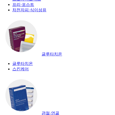
프리·포스트
차전자피·식이섬유
글루타치온
글루타치온
스킨케어
관절·연골