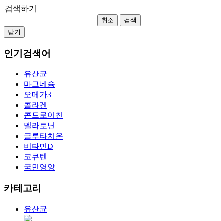
검색하기
취소
검색
닫기
인기검색어
유산균
마그네슘
오메가3
콜라겐
콘드로이친
멜라토닌
글루타치온
비타민D
코큐텐
국민영양
카테고리
유산균