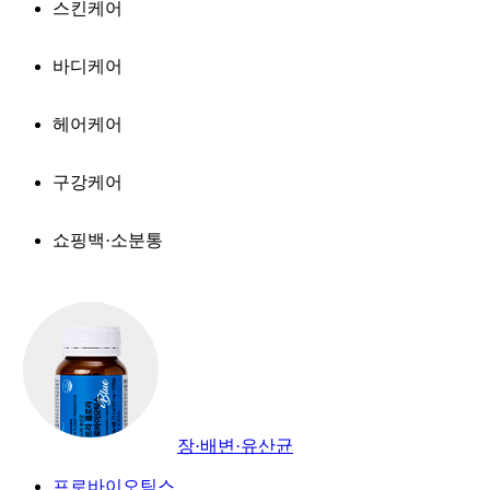
스킨케어
바디케어
헤어케어
구강케어
쇼핑백·소분통
장·배변·유산균
프로바이오틱스