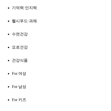
기억력·인지력
헬시푸드·과채
수면건강
요로건강
건강식품
For 여성
For 남성
For 키즈