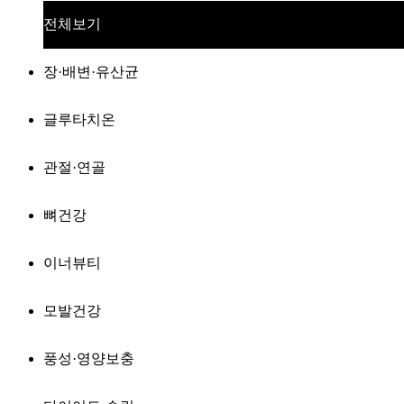
전체보기
장·배변·유산균
글루타치온
관절·연골
뼈건강
이너뷰티
모발건강
풍성·영양보충