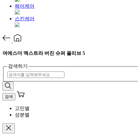
헤어케어
스킨케어
여에스더 엑스트라 버진 슈퍼 올리브 5
검색하기
검색
고민별
성분별