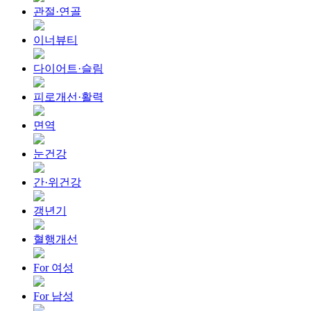
관절·연골
이너뷰티
다이어트·슬림
피로개선·활력
면역
눈건강
간·위건강
갱년기
혈행개선
For 여성
For 남성