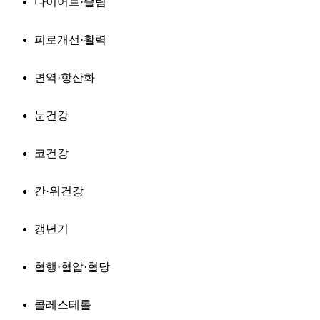
다이어트·슬림
피로개선·활력
면역·항산화
눈건강
코건강
간·위건강
갱년기
혈행·혈압·혈당
콜레스테롤