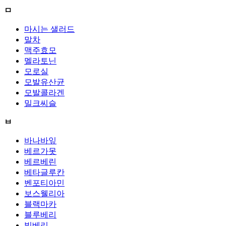
ㅁ
마시는 샐러드
말차
맥주효모
멜라토닌
모로실
모발유산균
모발콜라겐
밀크씨슬
ㅂ
바나바잎
베르가못
베르베린
베타글루칸
벤포티아민
보스웰리아
블랙마카
블루베리
빌베리