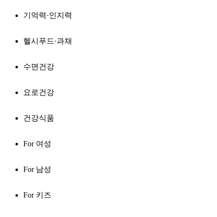
기억력·인지력
헬시푸드·과채
수면건강
요로건강
건강식품
For 여성
For 남성
For 키즈