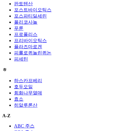
판토텐산
포스트바이오틱스
포스파티딜세린
폴리코사놀
푸룬
프로폴리스
프리바이오틱스
플라즈마로겐
피롤로퀴놀린퀴논
피세틴
ㅎ
하스카프베리
호두오일
회화나무열매
효소
히알루론산
A-Z
ABC 주스