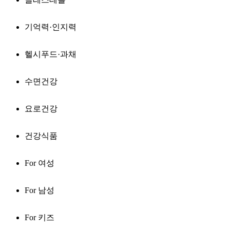
기억력·인지력
헬시푸드·과채
수면건강
요로건강
건강식품
For 여성
For 남성
For 키즈