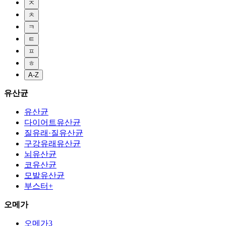
ㅈ
ㅊ
ㅋ
ㅌ
ㅍ
ㅎ
A-Z
유산균
유산균
다이어트유산균
질유래·질유산균
구강유래유산균
뇌유산균
코유산균
모발유산균
부스터+
오메가
오메가3