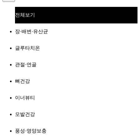
전체보기
장·배변·유산균
글루타치온
관절·연골
뼈건강
이너뷰티
모발건강
풍성·영양보충