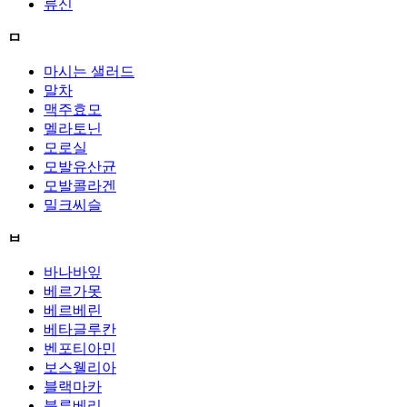
류신
ㅁ
마시는 샐러드
말차
맥주효모
멜라토닌
모로실
모발유산균
모발콜라겐
밀크씨슬
ㅂ
바나바잎
베르가못
베르베린
베타글루칸
벤포티아민
보스웰리아
블랙마카
블루베리