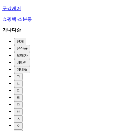
구강케어
쇼핑백·소분통
가나다순
전체
유산균
오메가
비타민
미네랄
ㄱ
ㄴ
ㄷ
ㄹ
ㅁ
ㅂ
ㅅ
ㅇ