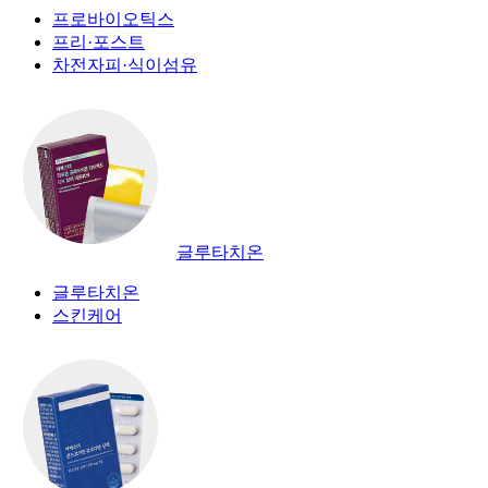
프로바이오틱스
프리·포스트
차전자피·식이섬유
글루타치온
글루타치온
스킨케어