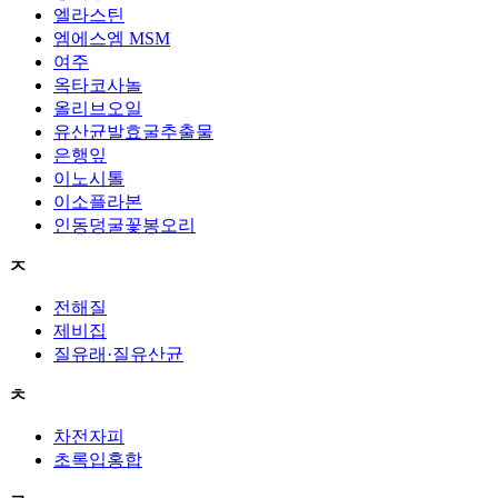
엘라스틴
엠에스엠 MSM
여주
옥타코사놀
올리브오일
유산균발효굴추출물
은행잎
이노시톨
이소플라본
인동덩굴꽃봉오리
ㅈ
전해질
제비집
질유래·질유산균
ㅊ
차전자피
초록입홍합