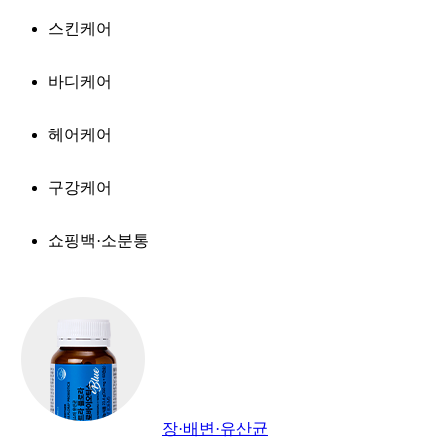
스킨케어
바디케어
헤어케어
구강케어
쇼핑백·소분통
장·배변·유산균