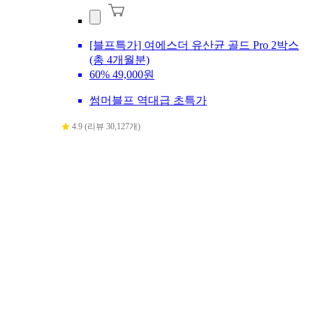
[블프특가] 여에스더 유산균 골드 Pro 2박스
(총 4개월분)
60%
49,000원
썸머블프 역대급 초특가
4.9 (리뷰 30,127개)