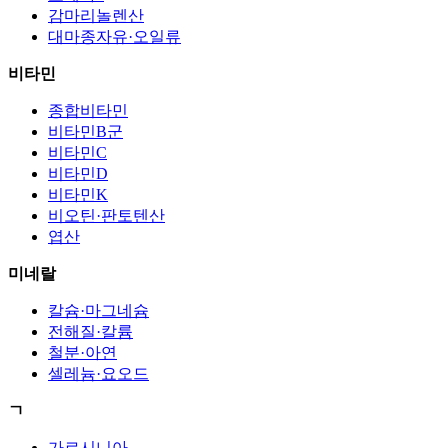
감마리놀렌산
대마종자유·오일류
비타민
종합비타민
비타민B군
비타민C
비타민D
비타민K
비오틴·판토텐산
엽산
미네랄
칼슘·마그네슘
전해질·칼륨
철분·아연
셀레늄·요오드
ㄱ
가르시니아