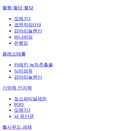
혈행·혈압·혈당
오메가3
코엔자임Q10
감마리놀렌산
바나바잎
은행잎
콜레스테롤
카테킨·녹차추출물
식이섬유
감마리놀렌산
기억력·인지력
포스파티딜세린
PQQ
오메가3
뇌 유산균
헬시푸드·과채