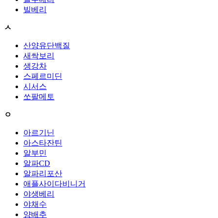
빌베리
ㅅ
산양유단백질
새싹보리
생강차
스페르미딘
시서스
쏘팔메토
ㅇ
아르기닌
아스타잔틴
알부민
알파CD
알파리포산
애플사이다비니거
야생베리
야채수
양배추