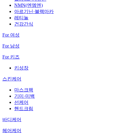
NMN(엔엠엔)
아르기닌·블랙마카
레티놀
건강간식
For 여성
For 남성
For 키즈
키성장
스킨케어
마스크팩
기미·미백
선케어
핸드크림
바디케어
헤어케어