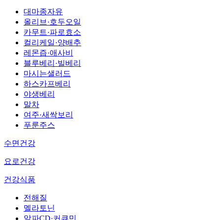
대마종자유
올리브·호두오일
카무트·파로효소
컬리케일·양배추
레몬즙·애사비
블루베리·빌베리
마시는샐러드
하스카프베리
야생베리
말차
여주·새싹보리
푸룬주스
수면건강
요로건강
건강식품
전해질
멜라토닌
알파CD·커큐민