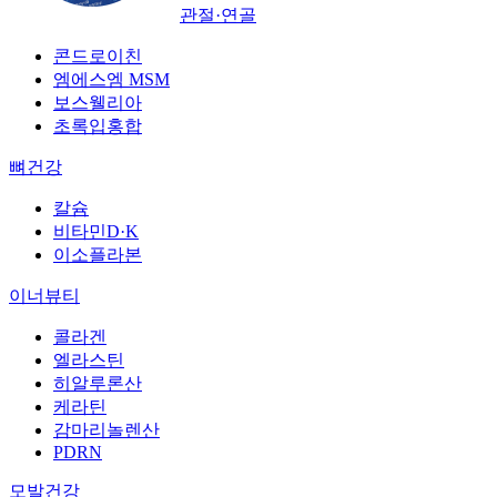
관절·연골
콘드로이친
엠에스엠 MSM
보스웰리아
초록입홍합
뼈건강
칼슘
비타민D·K
이소플라본
이너뷰티
콜라겐
엘라스틴
히알루론산
케라틴
감마리놀렌산
PDRN
모발건강