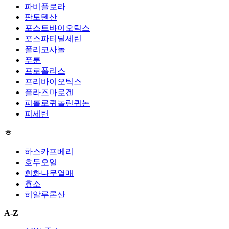
파비플로라
판토텐산
포스트바이오틱스
포스파티딜세린
폴리코사놀
푸룬
프로폴리스
프리바이오틱스
플라즈마로겐
피롤로퀴놀린퀴논
피세틴
ㅎ
하스카프베리
호두오일
회화나무열매
효소
히알루론산
A-Z