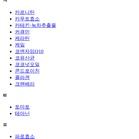
ㅋ
카르니틴
카무트효소
카테킨·녹차추출물
커큐민
케라틴
케일
코엔자임Q10
코유산균
코코넛오일
콘드로이친
콜라겐
크랜베리
ㅌ
토마토
테아닌
ㅍ
파로효소