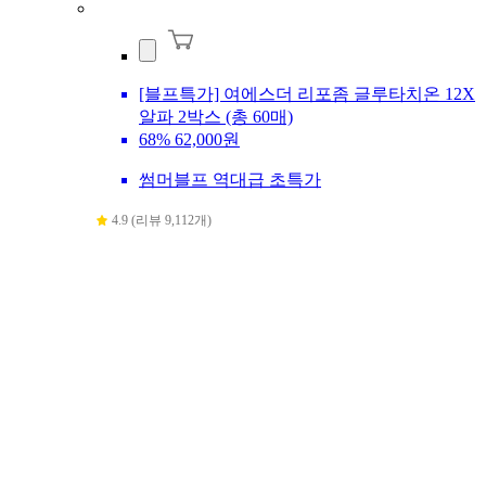
[블프특가] 여에스더 리포좀 글루타치온 12X
알파 2박스 (총 60매)
68%
62,000원
썸머블프 역대급 초특가
4.9 (리뷰 9,112개)