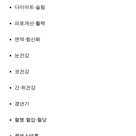
다이어트·슬림
피로개선·활력
면역·항산화
눈건강
코건강
간·위건강
갱년기
혈행·혈압·혈당
콜레스테롤