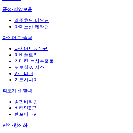
풍성·영양보충
맥주효모·비오틴
아미노산·케라틴
다이어트·슬림
다이어트유산균
파비플로라
카테킨·녹차추출물
모로실·시서스
카르니틴
가르시니아
피로개선·활력
종합비타민
비타민B군
벤포티아민
면역·항산화