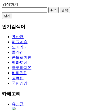
검색하기
취소
검색
닫기
인기검색어
유산균
마그네슘
오메가3
콜라겐
콘드로이친
멜라토닌
글루타치온
비타민D
코큐텐
국민영양
카테고리
유산균