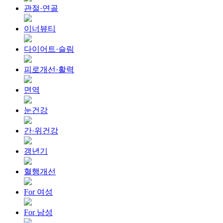
관절·연골
이너뷰티
다이어트·슬림
피로개선·활력
면역
눈건강
간·위건강
갱년기
혈행개선
For 여성
For 남성