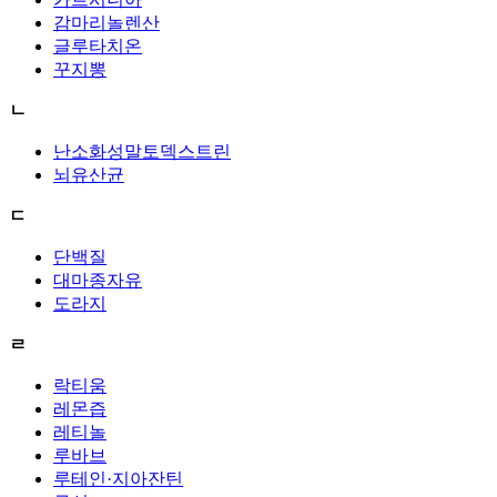
감마리놀렌산
글루타치온
꾸지뽕
ㄴ
난소화성말토덱스트린
뇌유산균
ㄷ
단백질
대마종자유
도라지
ㄹ
락티움
레몬즙
레티놀
루바브
루테인·지아잔틴