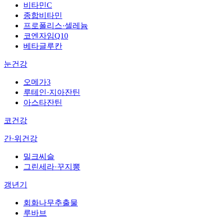
비타민C
종합비타민
프로폴리스·셀레늄
코엔자임Q10
베타글루칸
눈건강
오메가3
루테인·지아잔틴
아스타잔틴
코건강
간·위건강
밀크씨슬
그린세라·꾸지뽕
갱년기
회화나무추출물
루바브