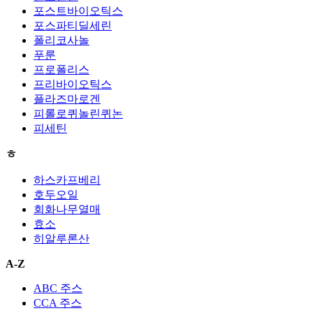
포스트바이오틱스
포스파티딜세린
폴리코사놀
푸룬
프로폴리스
프리바이오틱스
플라즈마로겐
피롤로퀴놀린퀴논
피세틴
ㅎ
하스카프베리
호두오일
회화나무열매
효소
히알루론산
A-Z
ABC 주스
CCA 주스