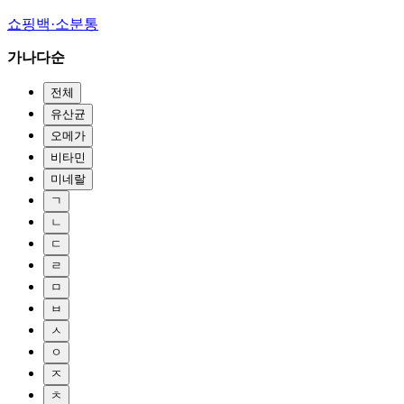
쇼핑백·소분통
가나다순
전체
유산균
오메가
비타민
미네랄
ㄱ
ㄴ
ㄷ
ㄹ
ㅁ
ㅂ
ㅅ
ㅇ
ㅈ
ㅊ