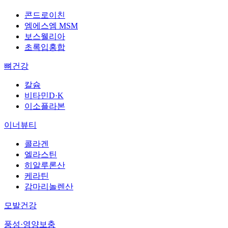
콘드로이친
엠에스엠 MSM
보스웰리아
초록입홍합
뼈건강
칼슘
비타민D·K
이소플라본
이너뷰티
콜라겐
엘라스틴
히알루론산
케라틴
감마리놀렌산
모발건강
풍성·영양보충