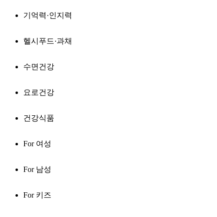
기억력·인지력
헬시푸드·과채
수면건강
요로건강
건강식품
For 여성
For 남성
For 키즈