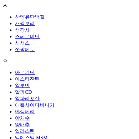
ㅅ
산양유단백질
새싹보리
생강차
스페르미딘
시서스
쏘팔메토
ㅇ
아르기닌
아스타잔틴
알부민
알파CD
알파리포산
애플사이다비니거
야생베리
야채수
양배추
엘라스틴
엠에스엠 MSM