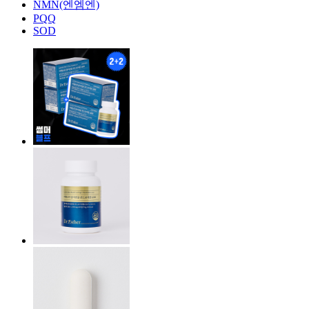
NMN(엔엠엔)
PQQ
SOD