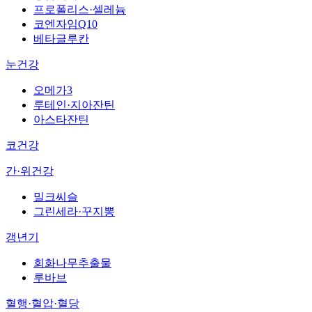
프로폴리스·셀레늄
코엔자임Q10
베타글루칸
눈건강
오메가3
루테인·지아잔틴
아스타잔틴
코건강
간·위건강
밀크씨슬
그린세라·꾸지뽕
갱년기
회화나무추출물
루바브
혈행·혈압·혈당