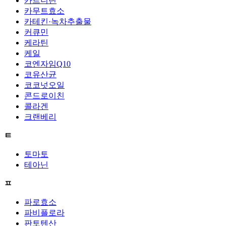
카르니틴
카무트효소
카테킨·녹차추출물
커큐민
케라틴
케일
코엔자임Q10
코유산균
코코넛오일
콘드로이친
콜라겐
크랜베리
ㅌ
토마토
테아닌
ㅍ
파로효소
파비플로라
판토텐산