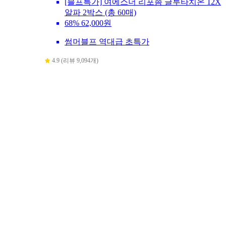
[블프특가] 여에스더 리포좀 글루타치온 12X
알파 2박스 (총 60매)
68%
62,000원
썸머블프 역대급 초특가
4.9 (리뷰 9,094개)