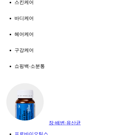
스킨케어
바디케어
헤어케어
구강케어
쇼핑백·소분통
장·배변·유산균
프로바이오틱스