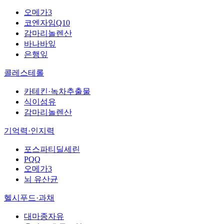
오메가3
코엔자임Q10
감마리놀렌산
바나바잎
은행잎
콜레스테롤
카테킨·녹차추출물
식이섬유
감마리놀렌산
기억력·인지력
포스파티딜세린
PQQ
오메가3
뇌 유산균
헬시푸드·과채
대마종자유