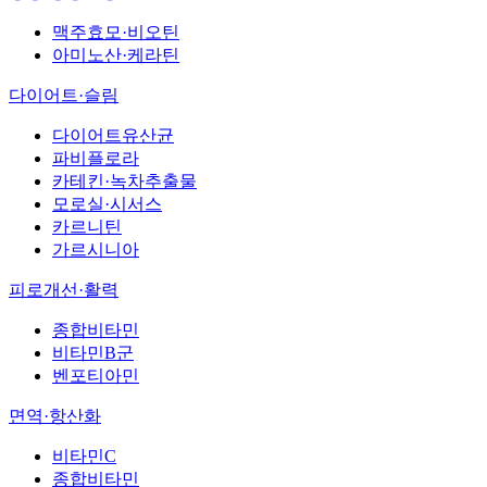
맥주효모·비오틴
아미노산·케라틴
다이어트·슬림
다이어트유산균
파비플로라
카테킨·녹차추출물
모로실·시서스
카르니틴
가르시니아
피로개선·활력
종합비타민
비타민B군
벤포티아민
면역·항산화
비타민C
종합비타민