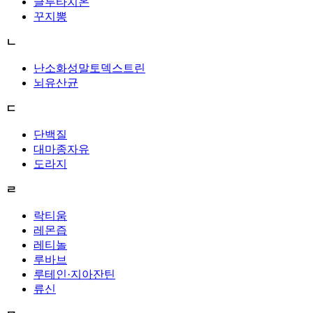
글루타치온
꾸지뽕
ㄴ
난소화성말토덱스트린
뇌유산균
ㄷ
단백질
대마종자유
도라지
ㄹ
락티움
레몬즙
레티놀
루바브
루테인·지아잔틴
류신