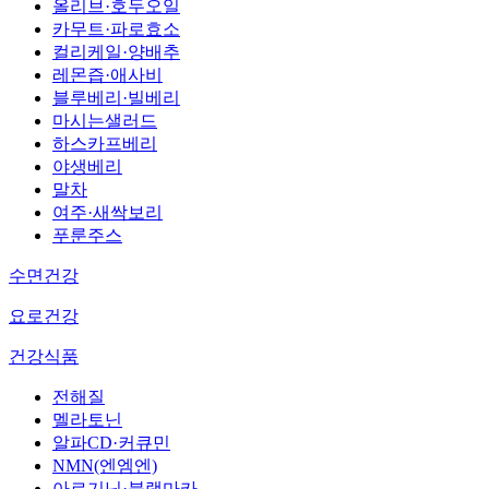
올리브·호두오일
카무트·파로효소
컬리케일·양배추
레몬즙·애사비
블루베리·빌베리
마시는샐러드
하스카프베리
야생베리
말차
여주·새싹보리
푸룬주스
수면건강
요로건강
건강식품
전해질
멜라토닌
알파CD·커큐민
NMN(엔엠엔)
아르기닌·블랙마카