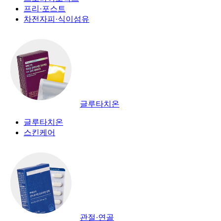
프리·포스트
차전자피·식이섬유
글루타치온
글루타치온
스킨케어
관절·연골