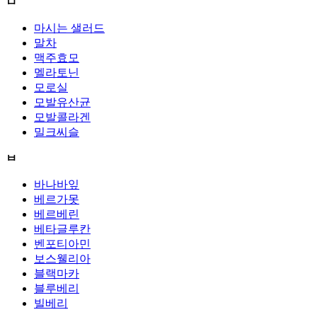
ㅁ
마시는 샐러드
말차
맥주효모
멜라토닌
모로실
모발유산균
모발콜라겐
밀크씨슬
ㅂ
바나바잎
베르가못
베르베린
베타글루칸
벤포티아민
보스웰리아
블랙마카
블루베리
빌베리