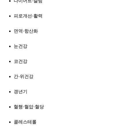
다이어트·슬림
피로개선·활력
면역·항산화
눈건강
코건강
간·위건강
갱년기
혈행·혈압·혈당
콜레스테롤