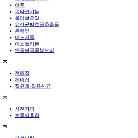
여주
옥타코사놀
올리브오일
유산균발효굴추출물
은행잎
이노시톨
이소플라본
인동덩굴꽃봉오리
ㅈ
전해질
제비집
질유래·질유산균
ㅊ
차전자피
초록입홍합
ㅋ