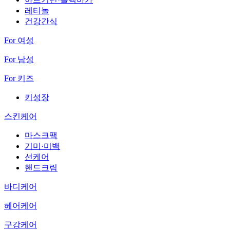
레티놀
건강간식
For 여성
For 남성
For 키즈
키성장
스킨케어
마스크팩
기미·미백
선케어
핸드크림
바디케어
헤어케어
구강케어