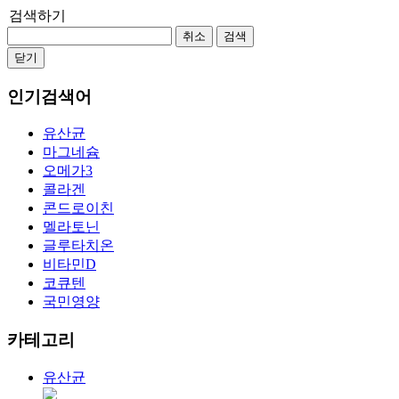
검색하기
취소
검색
닫기
인기검색어
유산균
마그네슘
오메가3
콜라겐
콘드로이친
멜라토닌
글루타치온
비타민D
코큐텐
국민영양
카테고리
유산균