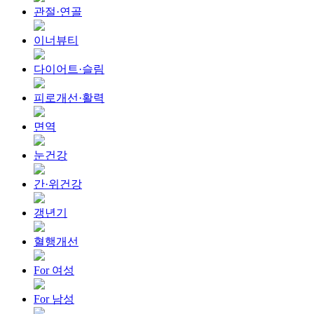
관절·연골
이너뷰티
다이어트·슬림
피로개선·활력
면역
눈건강
간·위건강
갱년기
혈행개선
For 여성
For 남성