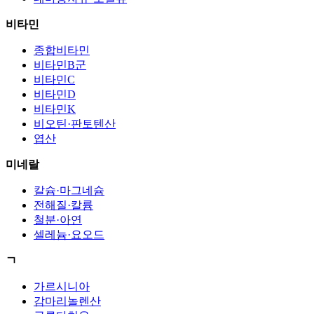
비타민
종합비타민
비타민B군
비타민C
비타민D
비타민K
비오틴·판토텐산
엽산
미네랄
칼슘·마그네슘
전해질·칼륨
철분·아연
셀레늄·요오드
ㄱ
가르시니아
감마리놀렌산