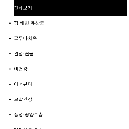
전체보기
장·배변·유산균
글루타치온
관절·연골
뼈건강
이너뷰티
모발건강
풍성·영양보충