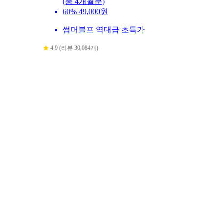
(총 4개월분)
60%
49,000원
썸머블프 역대급 초특가
4.9 (리뷰 30,084개)