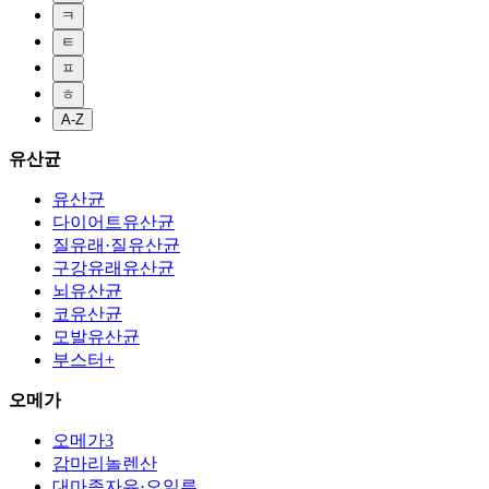
ㅋ
ㅌ
ㅍ
ㅎ
A-Z
유산균
유산균
다이어트유산균
질유래·질유산균
구강유래유산균
뇌유산균
코유산균
모발유산균
부스터+
오메가
오메가3
감마리놀렌산
대마종자유·오일류