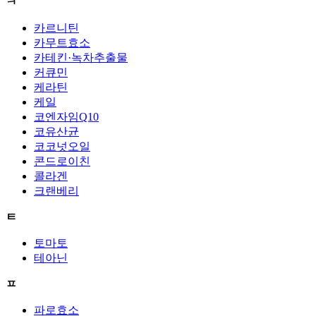
ㅋ
카르니틴
카무트효소
카테킨·녹차추출물
커큐민
케라틴
케일
코엔자임Q10
코유산균
코코넛오일
콘드로이친
콜라겐
크랜베리
ㅌ
토마토
테아닌
ㅍ
파로효소