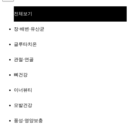
전체보기
장·배변·유산균
글루타치온
관절·연골
뼈건강
이너뷰티
모발건강
풍성·영양보충