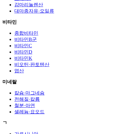
감마리놀렌산
대마종자유·오일류
비타민
종합비타민
비타민B군
비타민C
비타민D
비타민K
비오틴·판토텐산
엽산
미네랄
칼슘·마그네슘
전해질·칼륨
철분·아연
셀레늄·요오드
ㄱ
가르시니아