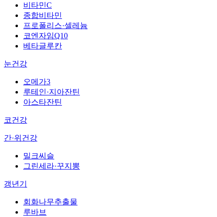
비타민C
종합비타민
프로폴리스·셀레늄
코엔자임Q10
베타글루칸
눈건강
오메가3
루테인·지아잔틴
아스타잔틴
코건강
간·위건강
밀크씨슬
그린세라·꾸지뽕
갱년기
회화나무추출물
루바브