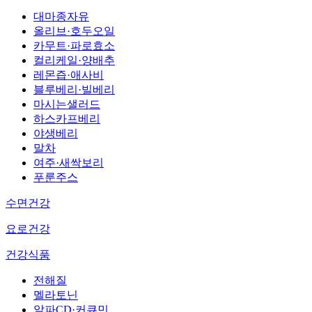
대마종자유
올리브·호두오일
카무트·파로효소
컬리케일·양배추
레몬즙·애사비
블루베리·빌베리
마시는샐러드
하스카프베리
야생베리
말차
여주·새싹보리
푸룬주스
수면건강
요로건강
건강식품
전해질
멜라토닌
알파CD·커큐민