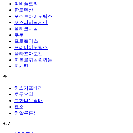
파비플로라
판토텐산
포스트바이오틱스
포스파티딜세린
폴리코사놀
푸룬
프로폴리스
프리바이오틱스
플라즈마로겐
피롤로퀴놀린퀴논
피세틴
ㅎ
하스카프베리
호두오일
회화나무열매
효소
히알루론산
A-Z