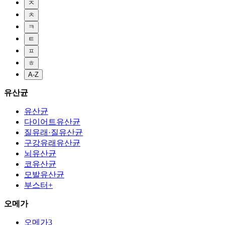
ㅈ
ㅊ
ㅋ
ㅌ
ㅍ
ㅎ
A-Z
유산균
유산균
다이어트유산균
질유래·질유산균
구강유래유산균
뇌유산균
코유산균
모발유산균
부스터+
오메가
오메가3