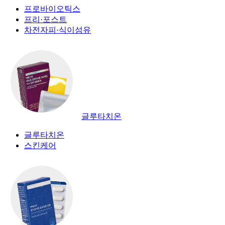
프로바이오틱스
프리·포스트
차전자피·식이섬유
글루타치온
글루타치온
스킨케어