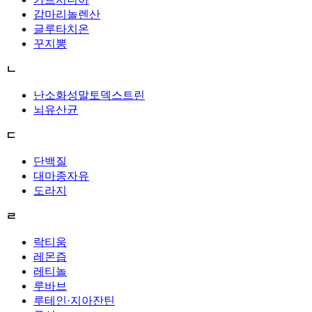
감마리놀렌산
글루타치온
꾸지뽕
ㄴ
난소화성말토덱스트린
뇌유산균
ㄷ
단백질
대마종자유
도라지
ㄹ
락티움
레몬즙
레티놀
루바브
루테인·지아잔틴