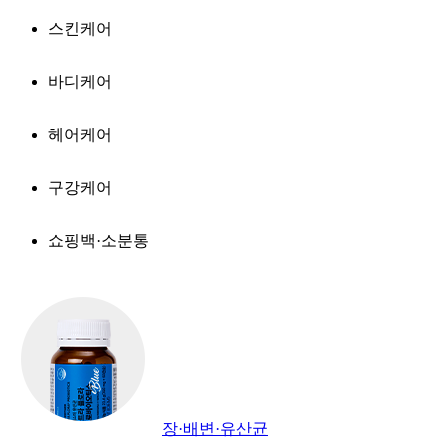
스킨케어
바디케어
헤어케어
구강케어
쇼핑백·소분통
장·배변·유산균