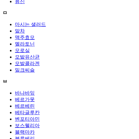
류신
ㅁ
마시는 샐러드
말차
맥주효모
멜라토닌
모로실
모발유산균
모발콜라겐
밀크씨슬
ㅂ
바나바잎
베르가못
베르베린
베타글루칸
벤포티아민
보스웰리아
블랙마카
블루베리