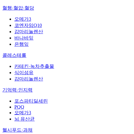
혈행·혈압·혈당
오메가3
코엔자임Q10
감마리놀렌산
바나바잎
은행잎
콜레스테롤
카테킨·녹차추출물
식이섬유
감마리놀렌산
기억력·인지력
포스파티딜세린
PQQ
오메가3
뇌 유산균
헬시푸드·과채