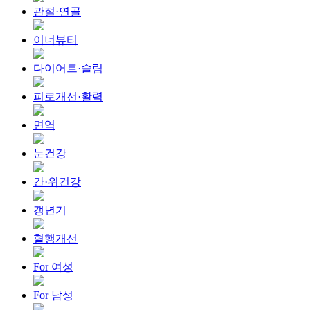
관절·연골
이너뷰티
다이어트·슬림
피로개선·활력
면역
눈건강
간·위건강
갱년기
혈행개선
For 여성
For 남성