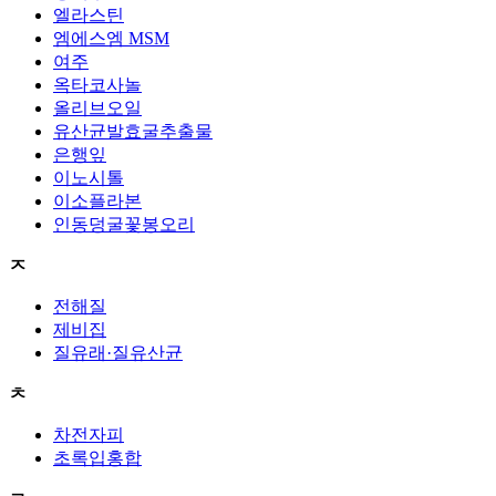
엘라스틴
엠에스엠 MSM
여주
옥타코사놀
올리브오일
유산균발효굴추출물
은행잎
이노시톨
이소플라본
인동덩굴꽃봉오리
ㅈ
전해질
제비집
질유래·질유산균
ㅊ
차전자피
초록입홍합