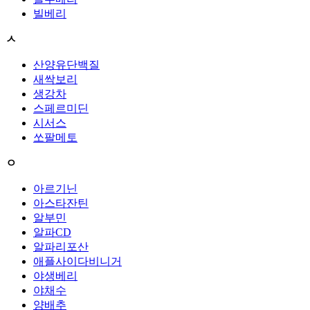
빌베리
ㅅ
산양유단백질
새싹보리
생강차
스페르미딘
시서스
쏘팔메토
ㅇ
아르기닌
아스타잔틴
알부민
알파CD
알파리포산
애플사이다비니거
야생베리
야채수
양배추