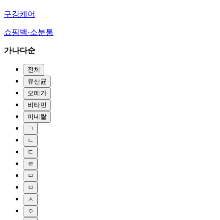
구강케어
쇼핑백·소분통
가나다순
전체
유산균
오메가
비타민
미네랄
ㄱ
ㄴ
ㄷ
ㄹ
ㅁ
ㅂ
ㅅ
ㅇ