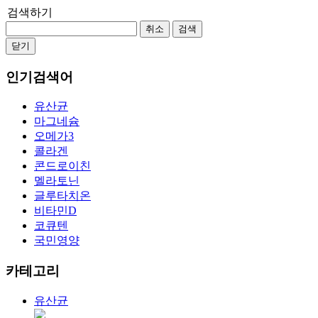
검색하기
취소
검색
닫기
인기검색어
유산균
마그네슘
오메가3
콜라겐
콘드로이친
멜라토닌
글루타치온
비타민D
코큐텐
국민영양
카테고리
유산균