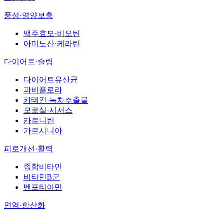
풍성·영양보충
맥주효모·비오틴
아미노산·케라틴
다이어트·슬림
다이어트유산균
파비플로라
카테킨·녹차추출물
모로실·시서스
카르니틴
가르시니아
피로개선·활력
종합비타민
비타민B군
벤포티아민
면역·항산화