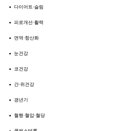
다이어트·슬림
피로개선·활력
면역·항산화
눈건강
코건강
간·위건강
갱년기
혈행·혈압·혈당
콜레스테롤