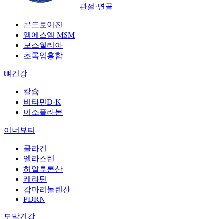
관절·연골
콘드로이친
엠에스엠 MSM
보스웰리아
초록입홍합
뼈건강
칼슘
비타민D·K
이소플라본
이너뷰티
콜라겐
엘라스틴
히알루론산
케라틴
감마리놀렌산
PDRN
모발건강