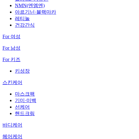
NMN(엔엠엔)
아르기닌·블랙마카
레티놀
건강간식
For 여성
For 남성
For 키즈
키성장
스킨케어
마스크팩
기미·미백
선케어
핸드크림
바디케어
헤어케어