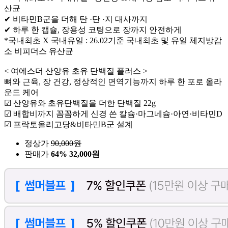
산균
✔ 비타민B군을 더해 탄 ·단 ·지 대사까지
✔ 하루 한 캡슐, 장용성 코팅으로 장까지 안전하게
*국내최초 X 국내유일 : 26.02기준 국내최초 및 유일 체지방감
소 비피더스 유산균
< 여에스더 산양유 초유 단백질 플러스 >
뼈와 근육, 장 건강, 정상적인 면역기능까지 하루 한 포로 올라
운드 케어
☑ 산양유와 초유단백질을 더한 단백질 22g
☑ 배합비까지 꼼꼼하게 신경 쓴 칼슘·마그네슘·아연·비타민D
☑ 프락토올리고당&비타민B군 설계
정상가
90,000
원
판매가
64%
32,000원