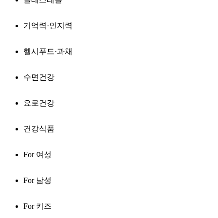
기억력·인지력
헬시푸드·과채
수면건강
요로건강
건강식품
For 여성
For 남성
For 키즈