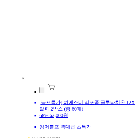
[블프특가] 여에스더 리포좀 글루타치온 12X
알파 2박스 (총 60매)
68%
62,000원
썸머블프 역대급 초특가