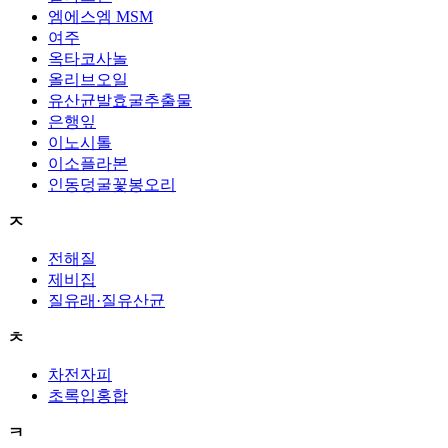
엠에스엠 MSM
여주
옥타코사놀
올리브오일
유산균발효굴추출물
은행잎
이노시톨
이소플라본
인동덩굴꽃봉오리
ㅈ
전해질
제비집
질유래·질유산균
ㅊ
차전자피
초록입홍합
ㅋ