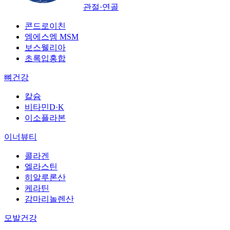
관절·연골
콘드로이친
엠에스엠 MSM
보스웰리아
초록입홍합
뼈건강
칼슘
비타민D·K
이소플라본
이너뷰티
콜라겐
엘라스틴
히알루론산
케라틴
감마리놀렌산
모발건강