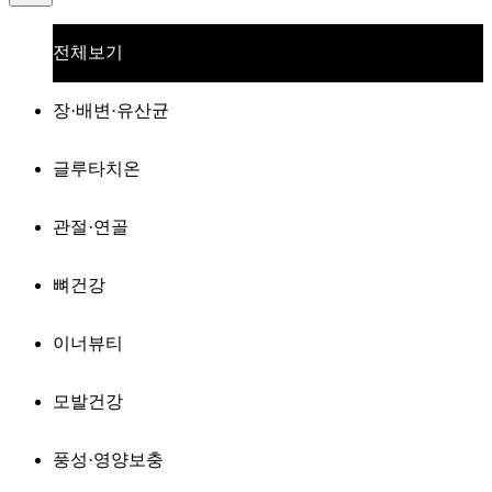
전체보기
장·배변·유산균
글루타치온
관절·연골
뼈건강
이너뷰티
모발건강
풍성·영양보충