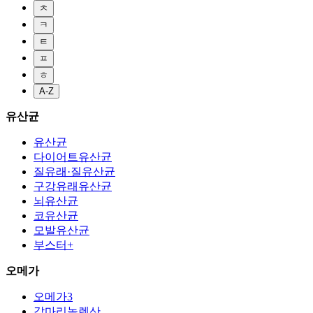
ㅊ
ㅋ
ㅌ
ㅍ
ㅎ
A-Z
유산균
유산균
다이어트유산균
질유래·질유산균
구강유래유산균
뇌유산균
코유산균
모발유산균
부스터+
오메가
오메가3
감마리놀렌산