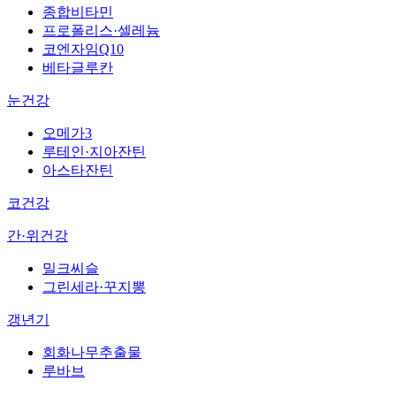
종합비타민
프로폴리스·셀레늄
코엔자임Q10
베타글루칸
눈건강
오메가3
루테인·지아잔틴
아스타잔틴
코건강
간·위건강
밀크씨슬
그린세라·꾸지뽕
갱년기
회화나무추출물
루바브