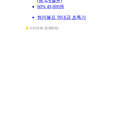
(총 4개월분)
60%
49,000원
썸머블프 역대급 초특가
4.9 (리뷰 30,068개)