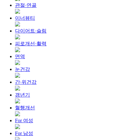
관절·연골
이너뷰티
다이어트·슬림
피로개선·활력
면역
눈건강
간·위건강
갱년기
혈행개선
For 여성
For 남성