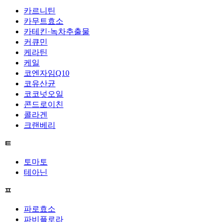
카르니틴
카무트효소
카테킨·녹차추출물
커큐민
케라틴
케일
코엔자임Q10
코유산균
코코넛오일
콘드로이친
콜라겐
크랜베리
ㅌ
토마토
테아닌
ㅍ
파로효소
파비플로라