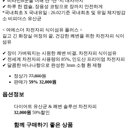
✔ 비타민B군을 더해 탄 ·단 ·지 대사까지
✔ 하루 한 캡슐, 장용성 코팅으로 장까지 안전하게
*국내최초 X 국내유일 : 26.02기준 국내최초 및 유일 체지방감
소 비피더스 유산균
< 여에스더 차전자피 식이섬유 플러스 >
길고 긴 화장실 여정의 끝, 건강한 쾌변을 위한 차전자피 식이
섬유
✔ 장이 가벼워지는 시원한 쾌변 비결, 차전자피 식이섬유
✔ 전세계 차전자피 사용량의 85%, 인도산 프리미엄 차전자피
✔ 달콤한 바나나향으로 완성한 3mm 소형 환 제형
정상가
77,800
원
판매가
59%
32,000원
옵션정보
다이어트 유산균 & 쾌변 솔루션 차전자피
32,000원
59%할인
함께 구매하기 좋은 상품