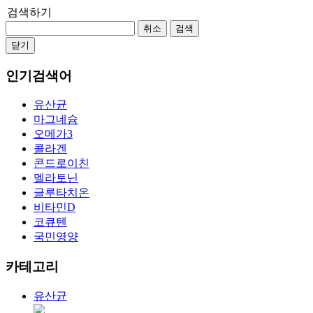
검색하기
취소
검색
닫기
인기검색어
유산균
마그네슘
오메가3
콜라겐
콘드로이친
멜라토닌
글루타치온
비타민D
코큐텐
국민영양
카테고리
유산균