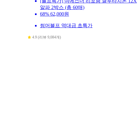
[블프특가] 여에스더 리포좀 글루타치온 12X
알파 2박스 (총 60매)
68%
62,000원
썸머블프 역대급 초특가
4.9 (리뷰 9,084개)