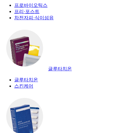
프로바이오틱스
프리·포스트
차전자피·식이섬유
글루타치온
글루타치온
스킨케어