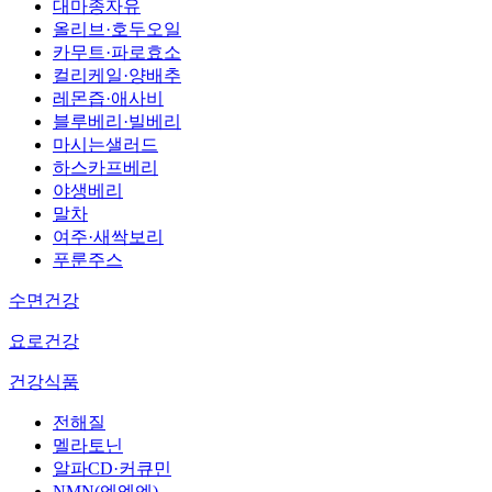
대마종자유
올리브·호두오일
카무트·파로효소
컬리케일·양배추
레몬즙·애사비
블루베리·빌베리
마시는샐러드
하스카프베리
야생베리
말차
여주·새싹보리
푸룬주스
수면건강
요로건강
건강식품
전해질
멜라토닌
알파CD·커큐민
NMN(엔엠엔)