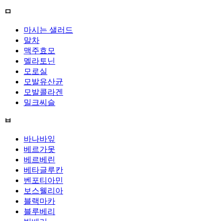
ㅁ
마시는 샐러드
말차
맥주효모
멜라토닌
모로실
모발유산균
모발콜라겐
밀크씨슬
ㅂ
바나바잎
베르가못
베르베린
베타글루칸
벤포티아민
보스웰리아
블랙마카
블루베리