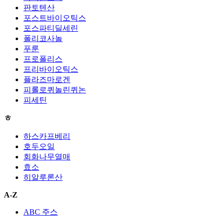
판토텐산
포스트바이오틱스
포스파티딜세린
폴리코사놀
푸룬
프로폴리스
프리바이오틱스
플라즈마로겐
피롤로퀴놀린퀴논
피세틴
ㅎ
하스카프베리
호두오일
회화나무열매
효소
히알루론산
A-Z
ABC 주스