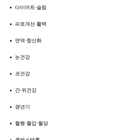
다이어트·슬림
피로개선·활력
면역·항산화
눈건강
코건강
간·위건강
갱년기
혈행·혈압·혈당
콜레스테롤