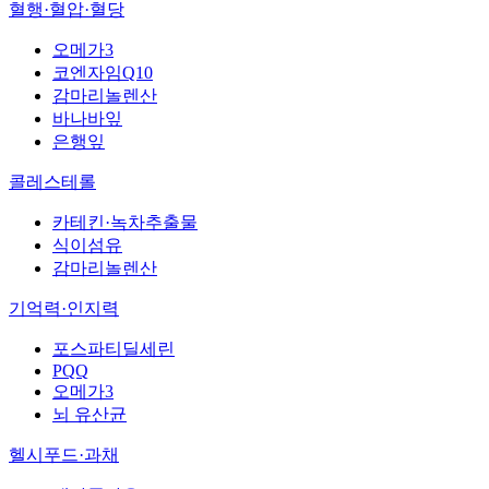
혈행·혈압·혈당
오메가3
코엔자임Q10
감마리놀렌산
바나바잎
은행잎
콜레스테롤
카테킨·녹차추출물
식이섬유
감마리놀렌산
기억력·인지력
포스파티딜세린
PQQ
오메가3
뇌 유산균
헬시푸드·과채