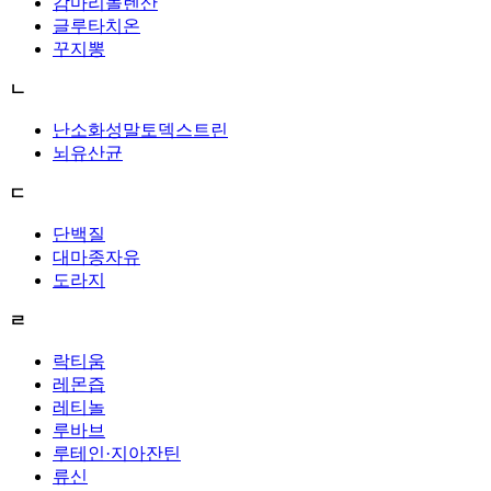
감마리놀렌산
글루타치온
꾸지뽕
ㄴ
난소화성말토덱스트린
뇌유산균
ㄷ
단백질
대마종자유
도라지
ㄹ
락티움
레몬즙
레티놀
루바브
루테인·지아잔틴
류신