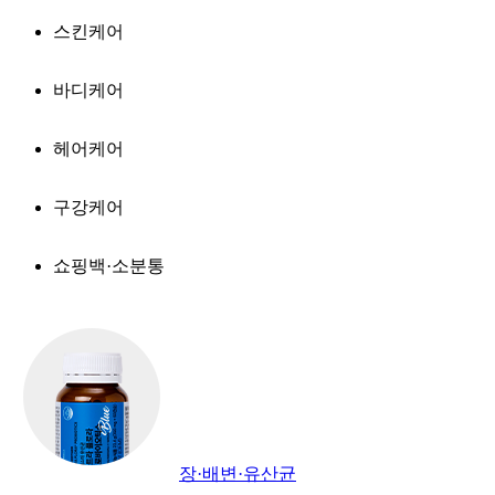
스킨케어
바디케어
헤어케어
구강케어
쇼핑백·소분통
장·배변·유산균