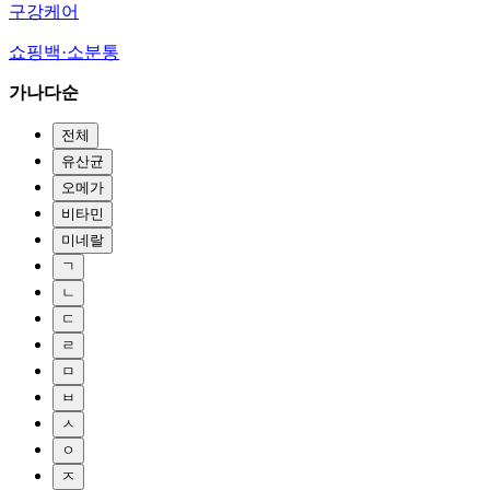
구강케어
쇼핑백·소분통
가나다순
전체
유산균
오메가
비타민
미네랄
ㄱ
ㄴ
ㄷ
ㄹ
ㅁ
ㅂ
ㅅ
ㅇ
ㅈ