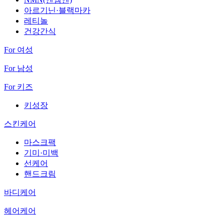
아르기닌·블랙마카
레티놀
건강간식
For 여성
For 남성
For 키즈
키성장
스킨케어
마스크팩
기미·미백
선케어
핸드크림
바디케어
헤어케어