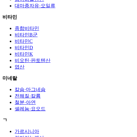
대마종자유·오일류
비타민
종합비타민
비타민B군
비타민C
비타민D
비타민K
비오틴·판토텐산
엽산
미네랄
칼슘·마그네슘
전해질·칼륨
철분·아연
셀레늄·요오드
ㄱ
가르시니아