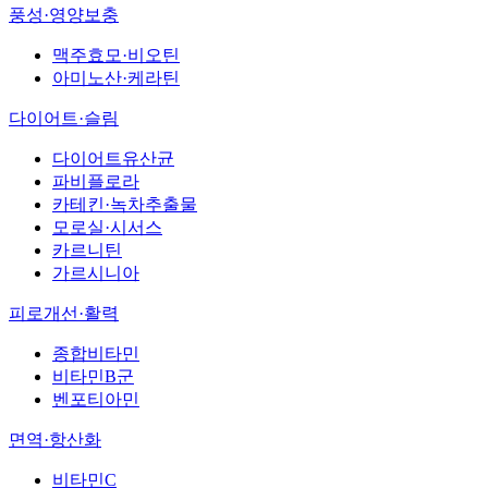
풍성·영양보충
맥주효모·비오틴
아미노산·케라틴
다이어트·슬림
다이어트유산균
파비플로라
카테킨·녹차추출물
모로실·시서스
카르니틴
가르시니아
피로개선·활력
종합비타민
비타민B군
벤포티아민
면역·항산화
비타민C