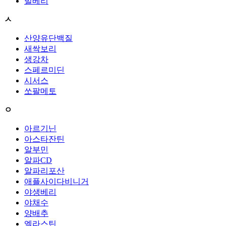
빌베리
ㅅ
산양유단백질
새싹보리
생강차
스페르미딘
시서스
쏘팔메토
ㅇ
아르기닌
아스타잔틴
알부민
알파CD
알파리포산
애플사이다비니거
야생베리
야채수
양배추
엘라스틴