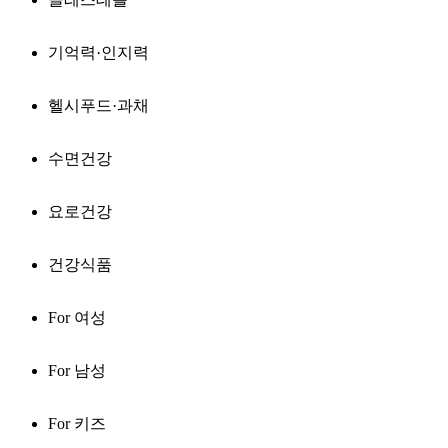
기억력·인지력
헬시푸드·과채
수면건강
요로건강
건강식품
For 여성
For 남성
For 키즈